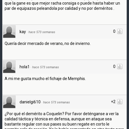
que la gane es que mejor racha consiga o puede hasta haber un
par de equipazos peleandola por calidad y no por deméritos .
0
kay
·
hace 573 semanas
Quería decir mercado de verano, no de invierno.
0
hola1
·
hace 573 semanas
A mi me gusta mucho el fichaje de Memphis.
+2
danielgi610
·
hace 573 semanas
¿Por qué el demérito a Coquelin? Por favor deténganse a ver la
calidad táctica y técnica en defensa, aunque en ataque sea
bastante regular con sus pases su buen regate en corto le