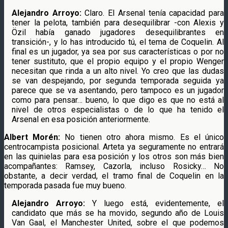
Alejandro Arroyo:
Claro. El Arsenal tenía capacidad para
tener la pelota, también para desequilibrar -con Alexis y
Özil había ganado jugadores desequilibrantes en
transición-, y lo has introducido tú, el tema de Coquelin. Al
final es un jugador, ya sea por sus características o por no
tener sustituto, que el propio equipo y el propio Wenger
necesitan que rinda a un alto nivel. Yo creo que las dudas
se van despejando, por segunda temporada seguida ya
parece que se va asentando, pero tampoco es un jugador
como para pensar… bueno, lo que digo es que no está al
nivel de otros especialistas o de lo que ha tenido el
Arsenal en esa posición anteriormente.
Albert Morén:
No tienen otro ahora mismo. Es el único
centrocampista posicional. Arteta ya seguramente no entrará
en las quinielas para esa posición y los otros son más bien
acompañantes: Ramsey, Cazorla, incluso Rosicky… No
obstante, a decir verdad, el tramo final de Coquelin en la
temporada pasada fue muy bueno.
Alejandro Arroyo:
Y luego está, evidentemente, el
candidato que más se ha movido, segundo año de Louis
Van Gaal, el Manchester United, sobre el que podemos