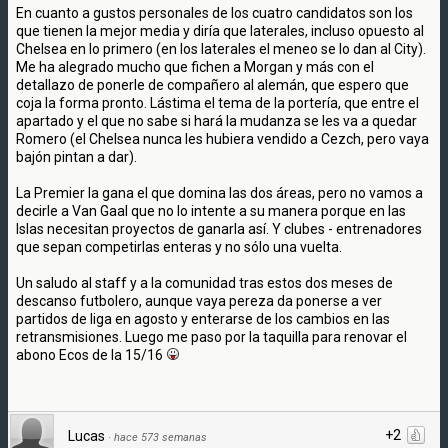
En cuanto a gustos personales de los cuatro candidatos son los
que tienen la mejor media y diría que laterales, incluso opuesto al
Chelsea en lo primero (en los laterales el meneo se lo dan al City).
Me ha alegrado mucho que fichen a Morgan y más con el
detallazo de ponerle de compañero al alemán, que espero que
coja la forma pronto. Lástima el tema de la portería, que entre el
apartado y el que no sabe si hará la mudanza se les va a quedar
Romero (el Chelsea nunca les hubiera vendido a Cezch, pero vaya
bajón pintan a dar).
La Premier la gana el que domina las dos áreas, pero no vamos a
decirle a Van Gaal que no lo intente a su manera porque en las
Islas necesitan proyectos de ganarla así. Y clubes - entrenadores
que sepan competirlas enteras y no sólo una vuelta.
Un saludo al staff y a la comunidad tras estos dos meses de
descanso futbolero, aunque vaya pereza da ponerse a ver
partidos de liga en agosto y enterarse de los cambios en las
retransmisiones. Luego me paso por la taquilla para renovar el
abono Ecos de la 15/16
+2
Lucas
·
hace 573 semanas