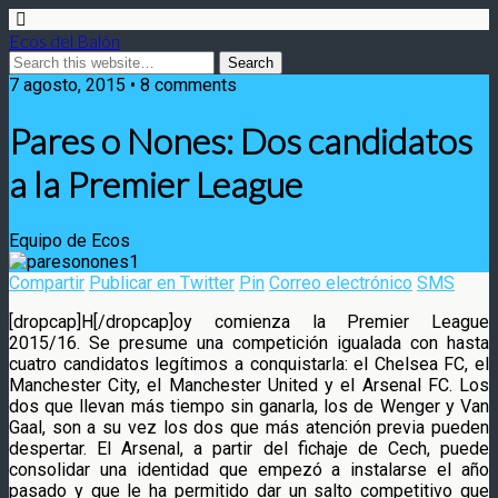
Ecos del Balón
7 agosto, 2015 • 8 comments
Pares o Nones: Dos candidatos
a la Premier League
Equipo de Ecos
Compartir
Publicar en Twitter
Pin
Correo electrónico
SMS
[dropcap]H[/dropcap]oy comienza la Premier League
2015/16. Se presume una competición igualada con hasta
cuatro candidatos legítimos a conquistarla: el Chelsea FC, el
Manchester City, el Manchester United y el Arsenal FC.
Los
dos que llevan más tiempo sin ganarla, los de Wenger y Van
Gaal, son a su vez los dos que más atención previa pueden
despertar. El Arsenal, a partir del fichaje de Cech, puede
consolidar una identidad que empezó a instalarse el año
pasado y que le ha permitido dar un salto competitivo que