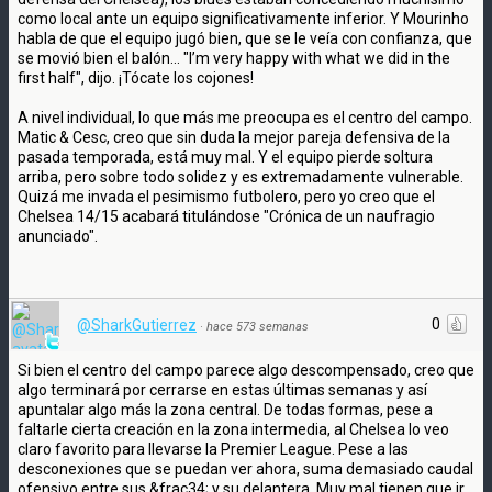
como local ante un equipo significativamente inferior. Y Mourinho
habla de que el equipo jugó bien, que se le veía con confianza, que
se movió bien el balón... "I’m very happy with what we did in the
first half", dijo. ¡Tócate los cojones!
A nivel individual, lo que más me preocupa es el centro del campo.
Matic & Cesc, creo que sin duda la mejor pareja defensiva de la
pasada temporada, está muy mal. Y el equipo pierde soltura
arriba, pero sobre todo solidez y es extremadamente vulnerable.
Quizá me invada el pesimismo futbolero, pero yo creo que el
Chelsea 14/15 acabará titulándose "Crónica de un naufragio
anunciado".
0
@SharkGutierrez
·
hace 573 semanas
Si bien el centro del campo parece algo descompensado, creo que
algo terminará por cerrarse en estas últimas semanas y así
apuntalar algo más la zona central. De todas formas, pese a
faltarle cierta creación en la zona intermedia, al Chelsea lo veo
claro favorito para llevarse la Premier League. Pese a las
desconexiones que se puedan ver ahora, suma demasiado caudal
ofensivo entre sus &frac34; y su delantera. Muy mal tienen que ir