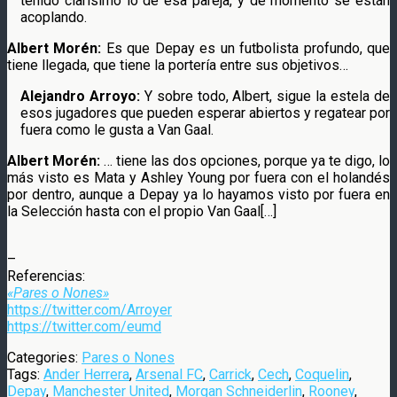
tenido clarísimo lo de esa pareja, y de momento se están
acoplando.
Albert Morén:
Es que Depay es un futbolista profundo, que
tiene llegada, que tiene la portería entre sus objetivos…
Alejandro Arroyo:
Y sobre todo, Albert, sigue la estela de
esos jugadores que pueden esperar abiertos y regatear por
fuera como le gusta a Van Gaal.
Albert Morén:
… tiene las dos opciones, porque ya te digo, lo
más visto es Mata y Ashley Young por fuera con el holandés
por dentro, aunque a Depay ya lo hayamos visto por fuera en
la Selección hasta con el propio Van Gaal[…]
–
Referencias:
«Pares o Nones»
https://twitter.com/Arroyer
https://twitter.com/eumd
Categories:
Pares o Nones
Tags:
Ander Herrera
,
Arsenal FC
,
Carrick
,
Cech
,
Coquelin
,
Depay
,
Manchester United
,
Morgan Schneiderlin
,
Rooney
,