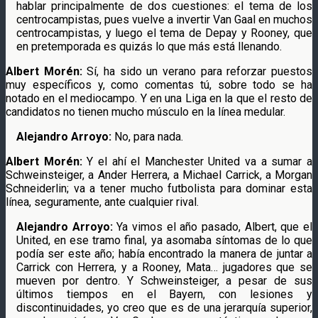
hablar principalmente de dos cuestiones: el tema de los
centrocampistas, pues vuelve a invertir Van Gaal en muchos
centrocampistas, y luego el tema de Depay y Rooney, que
en pretemporada es quizás lo que más está llenando.
Albert Morén:
Sí, ha sido un verano para reforzar puestos
muy específicos y, como comentas tú, sobre todo se ha
notado en el mediocampo. Y en una Liga en la que el resto de
candidatos no tienen mucho músculo en la línea medular.
Alejandro Arroyo:
No, para nada.
Albert Morén:
Y el ahí el Manchester United va a sumar a
Schweinsteiger, a Ander Herrera, a Michael Carrick, a Morgan
Schneiderlin; va a tener mucho futbolista para dominar esta
línea, seguramente, ante cualquier rival.
Alejandro Arroyo:
Ya vimos el año pasado, Albert, que el
United, en ese tramo final, ya asomaba síntomas de lo que
podía ser este año; había encontrado la manera de juntar a
Carrick con Herrera, y a Rooney, Mata… jugadores que se
mueven por dentro. Y Schweinsteiger, a pesar de sus
últimos tiempos en el Bayern, con lesiones y
discontinuidades, yo creo que es de una jerarquía superior,