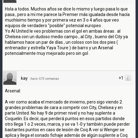
Hola a todos. Muchos años se dice lo mismo y luego pasa lo que
pasa , pero a mi me parece la Premier más igualada desde hacía
muchísimo tiempo y por primera vez en 3 o 4 años que veo
equipos de verdadero "posible" potencial europeo .
Yo Al United le veo problemas con el gol en ambas áreas . al
Chelsea con un dudoso medio campo , al City , bueno del City ya
hablamos hace un par de días , un coloso con los dos pies (
entrenador y estrella Yaya Toure ) de barro y un Arsenal
potencialmente muy mejorado pero sin gol .
+1
kay
·
hace 573 semanas
Arsenal:
A ver como acaba el mercado de invierno, pero sigo viendo 2
grandes problemas de cara a competir con City, Chelsea y en
parte United. No hay 9 de primer nivel y no hay suplente a
Coquelin. Es decir, que perderá puntos en esos partidos donde
otro llega 1 o 2 veces, marca, y se va 1-0 y también puede perder
bastantes puntos en caso de lesión de Coq A ver si Wenger se
aplica y llega el sonado fichaje además de algún suplente a Coq