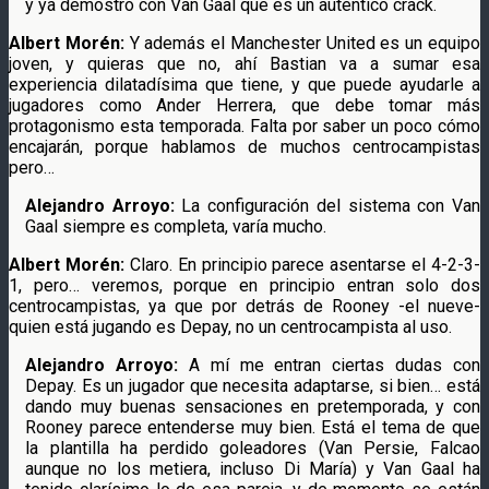
y ya demostró con Van Gaal que es un auténtico crack.
Albert Morén:
Y además el Manchester United es un equipo
joven, y quieras que no, ahí Bastian va a sumar esa
experiencia dilatadísima que tiene, y que puede ayudarle a
jugadores como Ander Herrera, que debe tomar más
protagonismo esta temporada. Falta por saber un poco cómo
encajarán, porque hablamos de muchos centrocampistas
pero…
Alejandro Arroyo:
La configuración del sistema con Van
Gaal siempre es completa, varía mucho.
Albert Morén:
Claro. En principio parece asentarse el 4-2-3-
1, pero… veremos, porque en principio entran solo dos
centrocampistas, ya que por detrás de Rooney -el nueve-
quien está jugando es Depay, no un centrocampista al uso.
Alejandro Arroyo:
A mí me entran ciertas dudas con
Depay. Es un jugador que necesita adaptarse, si bien… está
dando muy buenas sensaciones en pretemporada, y con
Rooney parece entenderse muy bien. Está el tema de que
la plantilla ha perdido goleadores (Van Persie, Falcao
aunque no los metiera, incluso Di María) y Van Gaal ha