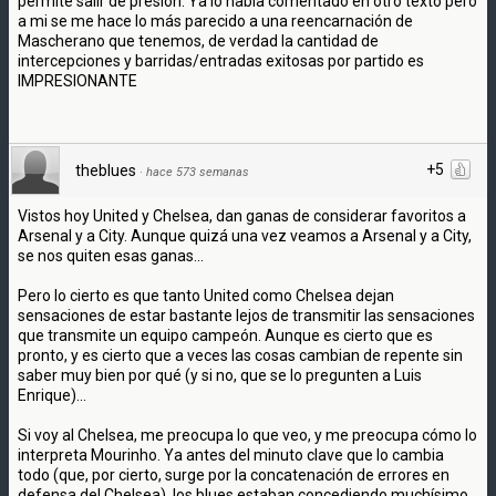
permite salir de presión. Ya lo había comentado en otro texto pero
a mi se me hace lo más parecido a una reencarnación de
Mascherano que tenemos, de verdad la cantidad de
intercepciones y barridas/entradas exitosas por partido es
IMPRESIONANTE
+5
theblues
·
hace 573 semanas
Vistos hoy United y Chelsea, dan ganas de considerar favoritos a
Arsenal y a City. Aunque quizá una vez veamos a Arsenal y a City,
se nos quiten esas ganas...
Pero lo cierto es que tanto United como Chelsea dejan
sensaciones de estar bastante lejos de transmitir las sensaciones
que transmite un equipo campeón. Aunque es cierto que es
pronto, y es cierto que a veces las cosas cambian de repente sin
saber muy bien por qué (y si no, que se lo pregunten a Luis
Enrique)...
Si voy al Chelsea, me preocupa lo que veo, y me preocupa cómo lo
interpreta Mourinho. Ya antes del minuto clave que lo cambia
todo (que, por cierto, surge por la concatenación de errores en
defensa del Chelsea), los blues estaban concediendo muchísimo