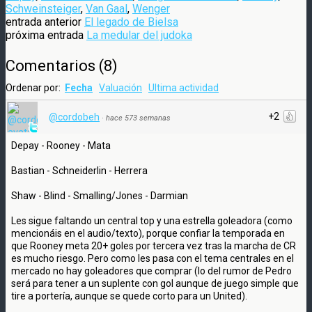
Schweinsteiger
,
Van Gaal
,
Wenger
entrada anterior
El legado de Bielsa
próxima entrada
La medular del judoka
Comentarios
(
8
)
Ordenar por:
Fecha
Valuación
Ultima actividad
+2
@cordobeh
·
hace 573 semanas
Depay - Rooney - Mata
Bastian - Schneiderlin - Herrera
Shaw - Blind - Smalling/Jones - Darmian
Les sigue faltando un central top y una estrella goleadora (como
mencionáis en el audio/texto), porque confiar la temporada en
que Rooney meta 20+ goles por tercera vez tras la marcha de CR
es mucho riesgo. Pero como les pasa con el tema centrales en el
mercado no hay goleadores que comprar (lo del rumor de Pedro
será para tener a un suplente con gol aunque de juego simple que
tire a portería, aunque se quede corto para un United).