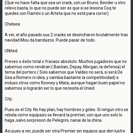
(Que no hace falta que sea un crack, con un Bruno, Bender u otro
relevo basta, lo que no puede ser es que si se lesiona Coq te
quedes con Flamini o un Arteta que no está para correr).
Chelsea:
A ver, el año pasado sus 2 cracks se desincharon brutalmente tras
navidad.Mou da bandazos. Puede pasar de todo.
UNited:
Preveo o éxito total o fracaso absoluto. Muchos jugadores que no
sabemos como rendiran ( Bastian, Depay, Morgan, la defensa) el
tema del portero ( Solo sabemos que Valdes no será, si será De
Gea a Romero ni idea, y cambia bastante la competitividad) e
incluso otros como Rooney y Mata, aunque hagan buen papel no
sabemos si lograrán ser lo que necesita el Unied.
City:
Pues es el City. No hay plan, hay hombres y goles. Si ningun otro se
rebela como equipazo se llevará la premier, con que uno solo lo
haga ,salvo sorpreson de Pelegrini, nanai de la china.
Asi pues a ver, puede ser otra Premier sin equipos que den lustre