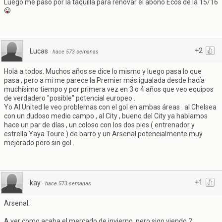
Luego me paso por la taquilla para renovar el abono Ecos de la 15/16
+2
Lucas
·
hace 573 semanas
Hola a todos. Muchos años se dice lo mismo y luego pasa lo que
pasa , pero a mi me parece la Premier más igualada desde hacía
muchísimo tiempo y por primera vez en 3 o 4 años que veo equipos
de verdadero "posible" potencial europeo .
Yo Al United le veo problemas con el gol en ambas áreas . al Chelsea
con un dudoso medio campo , al City , bueno del City ya hablamos
hace un par de días , un coloso con los dos pies ( entrenador y
estrella Yaya Toure ) de barro y un Arsenal potencialmente muy
mejorado pero sin gol .
+1
kay
·
hace 573 semanas
Arsenal:
A ver como acaba el mercado de invierno, pero sigo viendo 2