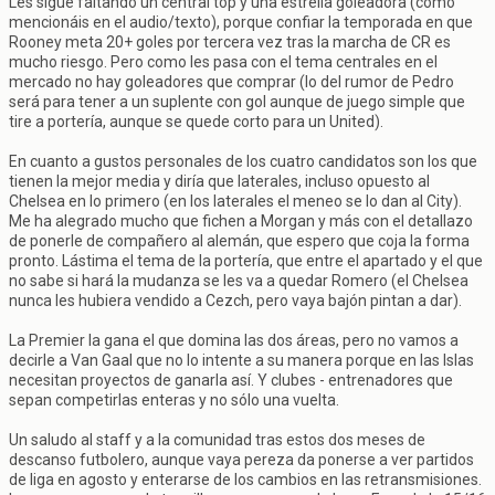
Les sigue faltando un central top y una estrella goleadora (como
mencionáis en el audio/texto), porque confiar la temporada en que
Rooney meta 20+ goles por tercera vez tras la marcha de CR es
mucho riesgo. Pero como les pasa con el tema centrales en el
mercado no hay goleadores que comprar (lo del rumor de Pedro
será para tener a un suplente con gol aunque de juego simple que
tire a portería, aunque se quede corto para un United).
En cuanto a gustos personales de los cuatro candidatos son los que
tienen la mejor media y diría que laterales, incluso opuesto al
Chelsea en lo primero (en los laterales el meneo se lo dan al City).
Me ha alegrado mucho que fichen a Morgan y más con el detallazo
de ponerle de compañero al alemán, que espero que coja la forma
pronto. Lástima el tema de la portería, que entre el apartado y el que
no sabe si hará la mudanza se les va a quedar Romero (el Chelsea
nunca les hubiera vendido a Cezch, pero vaya bajón pintan a dar).
La Premier la gana el que domina las dos áreas, pero no vamos a
decirle a Van Gaal que no lo intente a su manera porque en las Islas
necesitan proyectos de ganarla así. Y clubes - entrenadores que
sepan competirlas enteras y no sólo una vuelta.
Un saludo al staff y a la comunidad tras estos dos meses de
descanso futbolero, aunque vaya pereza da ponerse a ver partidos
de liga en agosto y enterarse de los cambios en las retransmisiones.