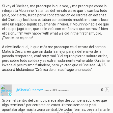
Si voy al Chelsea, me preocupa lo que veo, y me preocupa cómo lo
interpreta Mourinho. Ya antes del minuto clave que lo cambia todo
(que, por cierto, surge por la concatenación de errores en defensa
del Chelsea), los blues estaban concediendo muchísimo como local
ante un equipo significativamente inferior. Y Mourinho habla de que
el equipo jugó bien, que se le veía con confianza, que se movió bien
el balón... "I’m very happy with what we did in the first half", dijo.
¡Tócate los cojones!
A nivel individual, lo que más me preocupa es el centro del campo.
Matic & Cesc, creo que sin duda la mejor pareja defensiva de la
pasada temporada, está muy mal. Y el equipo pierde soltura arriba,
pero sobre todo solidez y es extremadamente vulnerable. Quizá me
invada el pesimismo futbolero, pero yo creo que el Chelsea 14/15
acabará titulándose "Crónica de un naufragio anunciado".
0
@SharkGutierrez
·
hace 573 semanas
Si bien el centro del campo parece algo descompensado, creo que
algo terminará por cerrarse en estas últimas semanas y así
apuntalar algo más la zona central. De todas formas, pese a faltarle