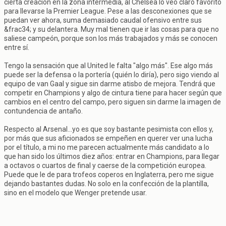
cierta creación en la zona intermedia, al Chelsea lo veo claro favorito
para llevarse la Premier League. Pese a las desconexiones que se
puedan ver ahora, suma demasiado caudal ofensivo entre sus
&frac34; y su delantera. Muy mal tienen que ir las cosas para que no
saliese campeón, porque son los más trabajados y más se conocen
entre sí.
Tengo la sensación que al United le falta "algo más". Ese algo más
puede ser la defensa o la portería (quién lo diría), pero sigo viendo al
equipo de van Gaal y sigue sin darme atisbo de mejora. Tendrá que
competir en Champions y algo de cintura tiene para hacer según que
cambios en el centro del campo, pero siguen sin darme la imagen de
contundencia de antaño.
Respecto al Arsenal...yo es que soy bastante pesimista con ellos y,
por más que sus aficionados se empeñen en querer ver una lucha
por el título, a mi no me parecen actualmente más candidato a lo
que han sido los últimos diez años: entrar en Champions, para llegar
a octavos o cuartos de final y caerse de la competición europea.
Puede que le de para trofeos coperos en Inglaterra, pero me sigue
dejando bastantes dudas. No solo en la confección de la plantilla,
sino en el modelo que Wenger pretende usar.