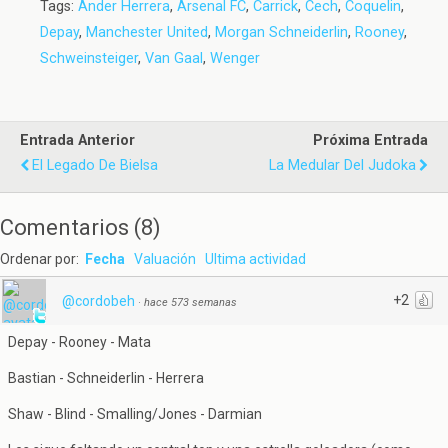
Tags:
Ander Herrera
,
Arsenal FC
,
Carrick
,
Cech
,
Coquelin
,
Depay
,
Manchester United
,
Morgan Schneiderlin
,
Rooney
,
Schweinsteiger
,
Van Gaal
,
Wenger
Entrada Anterior
Próxima Entrada
El Legado De Bielsa
La Medular Del Judoka
Comentarios
(
8
)
Ordenar por:
Fecha
Valuación
Ultima actividad
+2
@cordobeh
·
hace 573 semanas
Depay - Rooney - Mata
Bastian - Schneiderlin - Herrera
Shaw - Blind - Smalling/Jones - Darmian