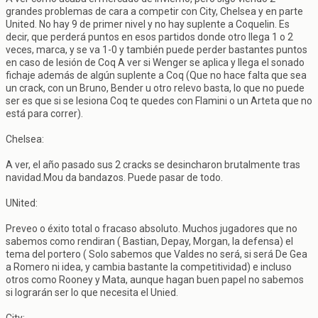
grandes problemas de cara a competir con City, Chelsea y en parte
United. No hay 9 de primer nivel y no hay suplente a Coquelin. Es
decir, que perderá puntos en esos partidos donde otro llega 1 o 2
veces, marca, y se va 1-0 y también puede perder bastantes puntos
en caso de lesión de Coq A ver si Wenger se aplica y llega el sonado
fichaje además de algún suplente a Coq (Que no hace falta que sea
un crack, con un Bruno, Bender u otro relevo basta, lo que no puede
ser es que si se lesiona Coq te quedes con Flamini o un Arteta que no
está para correr).
Chelsea:
A ver, el año pasado sus 2 cracks se desincharon brutalmente tras
navidad.Mou da bandazos. Puede pasar de todo.
UNited:
Preveo o éxito total o fracaso absoluto. Muchos jugadores que no
sabemos como rendiran ( Bastian, Depay, Morgan, la defensa) el
tema del portero ( Solo sabemos que Valdes no será, si será De Gea
a Romero ni idea, y cambia bastante la competitividad) e incluso
otros como Rooney y Mata, aunque hagan buen papel no sabemos
si lograrán ser lo que necesita el Unied.