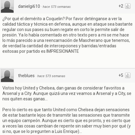
+2
danielgi610
·
hace 573 semanas
¿Por qué el demérito a Coquelin? Por favor deténganse a ver la
calidad táctica y técnica en defensa, aunque en ataque sea bastante
regular con sus pases su buen regate en corto le permite salir de
presión. Ya lo había comentado en otro texto pero a mi se me hace
lo más parecido a una reencarnación de Mascherano que tenemos,
de verdad la cantidad de intercepciones y barridas/entradas
exitosas por partido es IMPRESIONANTE
+5
theblues
·
hace 573 semanas
Vistos hoy United y Chelsea, dan ganas de considerar favoritos a
Arsenal y a City. Aunque quizá una vez veamos a Arsenal y a City, se
nos quiten esas ganas...
Pero lo cierto es que tanto United como Chelsea dejan sensaciones
de estar bastante lejos de transmitir las sensaciones que transmite
un equipo campeón. Aunque es cierto que es pronto, y es cierto que
a veces las cosas cambian de repente sin saber muy bien por qué (y
si no, que se lo pregunten a Luis Enrique)...