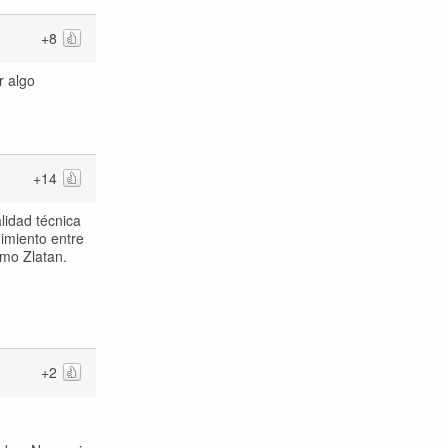
+8
r algo
+14
alidad técnica
dimiento entre
omo Zlatan.
+2