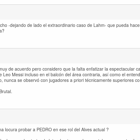
echo -dejando de lado el extraordinario caso de Lahm- que pueda hace
ça?
y muy de acuerdo pero considero que la falta enfatizar la espectacular c
e Leo Messi incluso en el balcón del área contraria, así como el enten
, nunca se observó con jugadores a priori técnicamente superiores c
Brutal.
a locura probar a PEDRO en ese rol del Alves actual ?