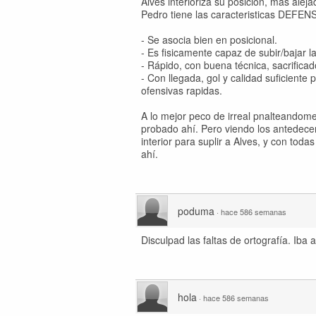
Alves interioriza su posición, mas ale
Pedro tiene las caracteristicas DEFENS
- Se asocia bien en posicional.
- Es fisicamente capaz de subir/bajar 
- Rápido, con buena técnica, sacrifica
- Con llegada, gol y calidad suficiente
ofensivas rapidas.
A lo mejor peco de irreal pnalteandom
probado ahí. Pero viendo los antedecen
interior para suplir a Alves, y con to
ahí.
poduma
·
hace 586 semanas
Disculpad las faltas de ortografía. Iba a
hola
·
hace 586 semanas