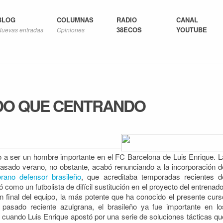
BLOG
COLUMNAS
RADIO
CANAL
38ECOS
YOUTUBE
Nuevas entradas
Opiniones
DO QUE CENTRANDO
o a ser un hombre importante en el FC Barcelona de Luis Enrique. L
 pasado verano, no obstante, acabó renunciando a la
incorporación d
erano defensor brasileño
, que acreditaba temporadas recientes d
 como un futbolista de difícil sustitución en el proyecto del entrenado
n final del equipo, la más potente que ha conocido el presente curs
l pasado reciente azulgrana, el brasileño ya fue importante en lo
cuando Luis Enrique apostó por una serie de soluciones tácticas qu