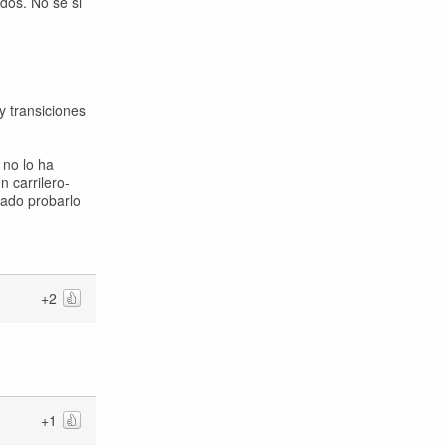
dos. No se si
y transiciones
 no lo ha
 carrilero-
lado probarlo
+2
+1