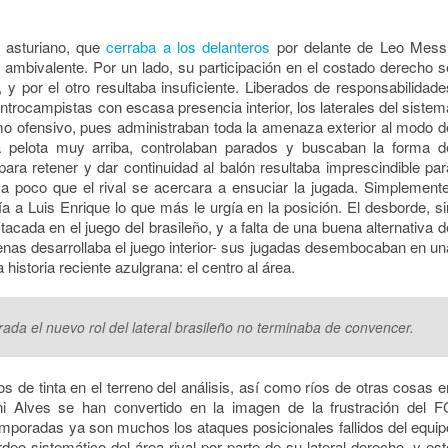
r asturiano, que
cerraba a los delanteros
por delante de Leo Messi
 ambivalente. Por un lado, su participación en el costado derecho s
y por el otro resultaba insuficiente. Liberados de responsabilidade
ntrocampistas con escasa presencia interior, los laterales del sistem
 ofensivo, pues administraban toda la amenaza exterior al modo d
a pelota muy arriba, controlaban parados y buscaban la forma d
para retener y dar continuidad al balón resultaba imprescindible par
a poco que el rival se acercara a ensuciar la jugada. Simplemente
ecía a Luis Enrique lo que más le urgía en la posición. El desborde, si
cada en el juego del brasileño, y a falta de una buena alternativa d
penas desarrollaba el juego interior- sus jugadas desembocaban en un
istoria reciente azulgrana: el centro al área.
ada el nuevo rol del lateral brasileño no terminaba de convencer.
os de tinta en el terreno del análisis, así como ríos de otras cosas e
ni Alves se han convertido en la imagen de la frustración del F
temporadas ya son muchos los ataques posicionales fallidos del equip
eo sistemático del área rival por parte de su lateral derecho, y est