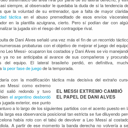
si siempre, al observador le quedaba la duda de si la tendencia de
que la voluntad de su entrenador, que a falta de mayor clarida
lidad táctica
en el abuso premeditado de esos envíos viscerales
dor en la plantilla azulgrana, cierto. Pero sí podían dar con algú
lizar la jugada sin el riesgo del contragolpe rival.
pulta de Dani Alves señaló una vez más el fin de un recorrido táctico
 numerosas probaturas con el objetivo de mejorar el juego del equipo
e no Leo Messi- ocuparon los costados y Dani Alves se vio manejand
e ya no se anticipaba al avance de sus compañeros y procurab
s del equipo. El lateral brasileño perdió, en definitiva, much
ía
la peor fase de juego
de la temporada.
daría con la modificación táctica más decisiva del extraño curs
 Leo Messi como extremo
EL MESSI EXTREMO CAMBIÓ
rid salió redondo y tuvo
EL PAPEL DE DANI ALVES
 bien
el argentino desbordó
 jugada exterior, ese punto
tuvo a lo largo de los siguientes partidos con el acento puesto en l
A la larga esa observancia posicional tan estricta se fue diluyendo per
celona había roto con el tabú de devolver a Leo Messi al costado
diola. A partir de ese momento la banda derecha no volvería a se