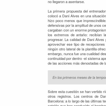
no llegaron a asentarse.
La primera propuesta del entrenado
colocó a Dani Alves en una situación
hizo poco menos que imprescindible, 
defensivas por la amplitud de unos ce
cargaban con un enorme protagonismo
los extremos de antaño: recibían l
progresar. La calidad de Dani Alves 
aprovechar ese tipo de recepciones 
ningún otro lateral de la plantilla ofr
embargo, nunca fue una cualidad desta
continuidad por dentro -el sistema a
de las acciones más denostadas de la h
En los primeros meses de la tempor
Sobre esta cuestión se han vertido rí
otros registros. Los centros de Da
Barcelona: a lo largo de las últimas 
catalán que han conducido al bombard