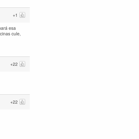
+1
pará esa
cinas cule,
+22
+22