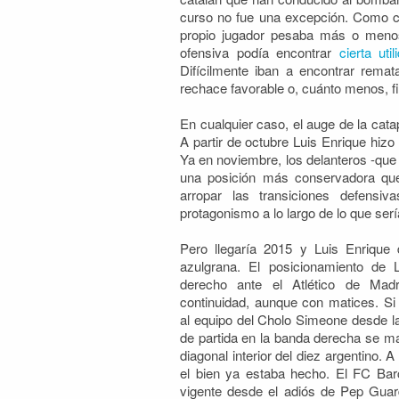
curso no fue una excepción. Como ca
propio jugador pesaba más o menos 
ofensiva podía encontrar
cierta uti
Difícilmente iban a encontrar remata
rechace favorable o, cuánto menos, fina
En cualquier caso, el auge de la cata
A partir de octubre Luis Enrique hizo
Ya en noviembre, los delanteros -qu
una posición más conservadora qu
arropar las transiciones defensiva
protagonismo a lo largo de lo que ser
Pero llegaría 2015 y Luis Enrique 
azulgrana.
El posicionamiento de
derecho ante el Atlético de Mad
continuidad, aunque con matices. Si
al equipo del Cholo Simeone desde la
de partida en la banda derecha se man
diagonal interior del diez argentino. 
el bien ya estaba hecho. El FC Bar
vigente desde el adiós de Pep Guar