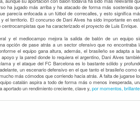
ía, aunque su aportación con balón todavía ha sido más relevante qu
urso ha jugado más arriba y ha atacado de forma más sostenida qu
e parecía enfocada a un fútbol de correcalles, y esto significa má
 y el territorio. El concurso de Dani Alves ha sido importante en est
 de centrocampistas que ha caracterizado el proyecto de Luis Enrique.
teral y el mediocampo mejora la salida de balón de un equipo si
 opción de pase atrás a un sector ofensivo que no encontraba l
nforme el equipo gana altura, además, el brasileño se adapta a la
apoyo y la pared donde lo requiera el argentino, Dani Alves tambié
reclama y el ataque del FC Barcelona es lo bastante sólido y profund
adelante, un escenario defensivo en el que tanto el brasileño como e
mucho más cómodos que corriendo hacia atrás. A falta de jugarse lo
 equipo catalán aspira a todo de forma más o menos inesperada, un
ha aportado un rendimiento creciente, clave y,
por momentos, brillante