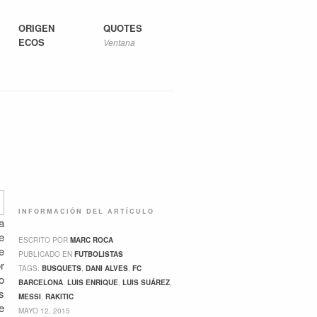
ORIGEN
QUOTES
ECOS
Ventana
INFORMACIÓN DEL ARTÍCULO
a
e
ESCRITO POR
MARC ROCA
e
PUBLICADO EN
FUTBOLISTAS
r
TAGS:
BUSQUETS
,
DANI ALVES
,
FC
o
BARCELONA
,
LUIS ENRIQUE
,
LUIS SUÁREZ
,
s
MESSI
,
RAKITIC
e
MAYO 12, 2015