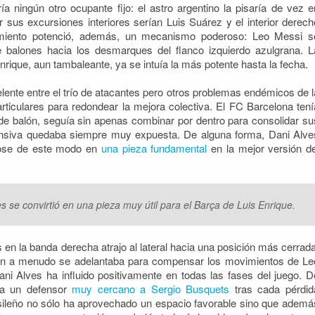
ndría ningún otro ocupante fijo: el astro argentino la pisaría de vez e
sus excursiones interiores serían Luis Suárez y el interior derech
ovimiento potenció, además, un mecanismo poderoso: Leo Messi s
e balones hacia los desmarques del flanco izquierdo azulgrana. L
rique, aun tambaleante, ya se intuía la más potente hasta la fecha.
lente entre el trío de atacantes pero otros problemas endémicos de l
ticulares para redondear la mejora colectiva. El FC Barcelona tení
a de balón, seguía sin apenas combinar por dentro para consolidar su
fensiva quedaba siempre muy expuesta. De alguna forma, Dani Alve
ndose de este modo en
una pieza fundamental
en la mejor versión de
 se convirtió en una pieza muy útil para el Barça de Luis Enrique.
 en la banda derecha atrajo al lateral hacia una posición más cerrada
 tan a menudo se adelantaba para compensar los movimientos de Le
 Alves ha influido positivamente en todas las fases del juego. D
 a un defensor
muy cercano a Sergio Busquets
tras cada pérdid
ileño no sólo ha aprovechado un espacio favorable sino que ademá