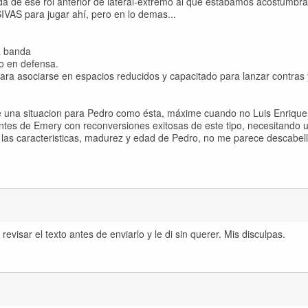
jada de ese rol anterior de lateral-extremo al que estabamos acostumbra
IVAS para jugar ahí, pero en lo demas...
la banda
do en defensa.
 para asociarse en espacios reducidos y capacitado para lanzar contras 
e una situacion para Pedro como ésta, máxime cuando no Luis Enrique
tes de Emery con reconversiones exitosas de este tipo, necesitando un
das las caracteristicas, madurez y edad de Pedro, no me parece descabel
 revisar el texto antes de enviarlo y le di sin querer. Mis disculpas.