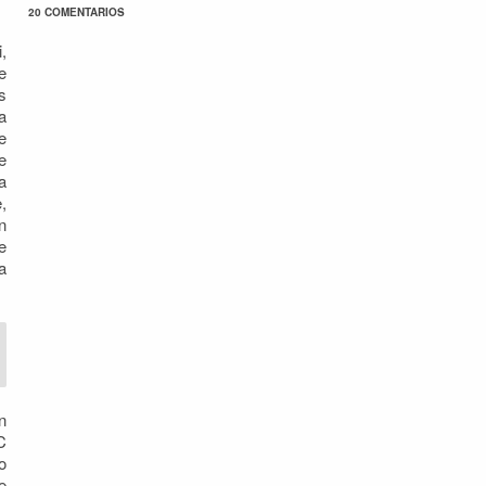
20 COMENTARIOS
,
e
s
a
e
e
a
,
n
e
a
n
C
o
e