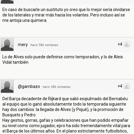
En caso de buscarle un sustituto yo creo que lo mejor sería olvidarse
de los laterales y mirar más hacia los volantes. Pero incluso así se
me antoja una quimera.
+4
mery
·
hace 586 semanas
Lo de Alves solo puede definirse como temporadon, y lo de Aleix
Vidal también
+4
@gambazo
·
hace 586 semanas
Del Barça decadente de Rijkard que salió esqiulmado del Bernabéu
al equipo que lo ganó absolutamente todo la temporada siguiente
hay dos cambios: la llegada de Alves (y Piqué), y la promoción de
Busquets y Pedro.
Hay gestos, gorras, gafas y celebraciones que han podido empañar
su nivel como como jugador, epro ha sido tremendamente vital para
el Barça de los últimos años. En el plano estrictamente futbolístico,