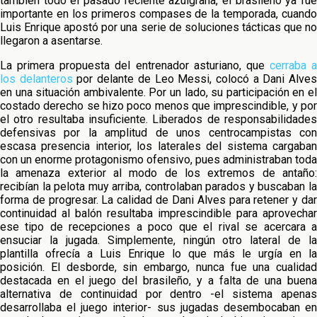
también todo el pasado reciente azulgrana, el brasileño ya fue
importante en los primeros compases de la temporada, cuando
Luis Enrique apostó por una serie de soluciones tácticas que no
llegaron a asentarse.
La primera propuesta del entrenador asturiano, que
cerraba a
los delanteros
por delante de Leo Messi, colocó a Dani Alve
en una situación ambivalente. Por un lado, su participación en el
costado derecho se hizo poco menos que imprescindible, y por
el otro resultaba insuficiente. Liberados de responsabilidades
defensivas por la amplitud de unos centrocampistas con
escasa presencia interior, los laterales del sistema cargaban
con un enorme protagonismo ofensivo, pues administraban toda
la amenaza exterior al modo de los extremos de antaño:
recibían la pelota muy arriba, controlaban parados y buscaban la
forma de progresar. La calidad de Dani Alves para retener y dar
continuidad al balón resultaba imprescindible para aprovechar
ese tipo de recepciones a poco que el rival se acercara a
ensuciar la jugada. Simplemente, ningún otro lateral de la
plantilla ofrecía a Luis Enrique lo que más le urgía en la
posición. El desborde, sin embargo, nunca fue una cualidad
destacada en el juego del brasileño, y a falta de una buena
alternativa de continuidad por dentro -el sistema apenas
desarrollaba el juego interior- sus jugadas desembocaban en