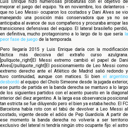
Luis Enrique hizo numerosas probaturas con el objetivo de
mejorar el juego del equipo. Ya en noviembre, los delanteros -
que no Leo Messi- ocuparon los costados y Dani Alves se vio
manejando una posición más conservadora que ya no se
anticipaba al avance de sus compañeros y procuraba arropar las
transiciones defensivas del equipo. El lateral brasileño perdió,
en definitiva, mucho protagonismo a lo largo de lo que sería
la
peor fase de juego
de la temporada.
Pero llegaría 2015 y Luis Enrique daría con la modificación
táctica más decisiva del extraño curso azulgrana.
[pullquote_right]El Messi extremo cambió el papel de Dani
Alves[/pullquote_right]El posicionamiento de Leo Messi como
extremo derecho ante el Atlético de Madrid salió redondo y
tuvo continuidad, aunque con matices. Si bien
el argentino
desbordó
al equipo del Cholo Simeone desde la jugada exterior,
ese punto de partida en la banda derecha se mantuvo a lo largo
de los siguientes partidos con el acento puesto en la diagonal
interior del diez argentino. A la larga esa observancia posicional
tan estricta se fue diluyendo pero el bien ya estaba hecho. El FC
Barcelona había roto con el tabú de devolver a Leo Messi al
costado, vigente desde el adiós de Pep Guardiola. A partir de
ese momento la banda derecha no volvería a ser territorio
exclusivo del lateral ni tendría ningún otro ocupante fijo: el astro