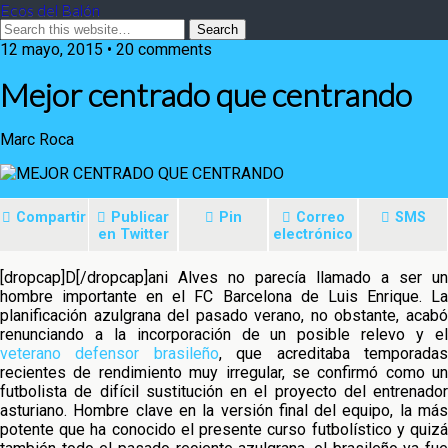
Ecos del Balón
12 mayo, 2015 • 20 comments
Mejor centrado que centrando
Marc Roca
Compartir
Publicar
Pin
Correo
SMS
en Twitter
electrónico
[dropcap]D[/dropcap]ani Alves no parecía llamado a ser un
hombre importante en el FC Barcelona de Luis Enrique. La
planificación azulgrana del pasado verano, no obstante, acabó
renunciando a la
incorporación de un posible relevo y e
veterano defensor brasileño
, que acreditaba temporada
recientes de rendimiento muy irregular, se confirmó como un
futbolista de difícil sustitución en el proyecto del entrenador
asturiano. Hombre clave en la versión final del equipo, la más
potente que ha conocido el presente curso futbolístico y quizá