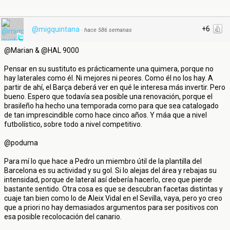
+6
@migquintana
·
hace 586 semanas
@Marian & @HAL 9000
Pensar en su sustituto es prácticamente una quimera, porque no
hay laterales como él. Ni mejores ni peores. Como él no los hay. A
partir de ahí, el Barça deberá ver en qué le interesa más invertir. Pero
bueno. Espero que todavía sea posible una renovación, porque el
brasileño ha hecho una temporada como para que sea catalogado
de tan imprescindible como hace cinco años. Y máa que a nivel
futbolístico, sobre todo a nivel competitivo.
@poduma
Para mí lo que hace a Pedro un miembro útil de la plantilla del
Barcelona es su actividad y su gol. Si lo alejas del área y rebajas su
intensidad, porque de lateral así debería hacerlo, creo que pierde
bastante sentido. Otra cosa es que se descubran facetas distintas y
cuaje tan bien como lo de Aleix Vidal en el Sevilla, vaya, pero yo creo
que a priori no hay demasiados argumentos para ser positivos con
esa posible recolocación del canario.