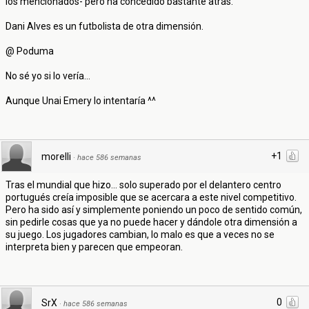
los mencionados- pero ha concedido bastante atrás.
Dani Alves es un futbolista de otra dimensión.
@ Poduma
No sé yo si lo vería...
Aunque Unai Emery lo intentaría ^^
+1
morelli
·
hace 586 semanas
Tras el mundial que hizo... solo superado por el delantero centro
portugués creía imposible que se acercara a este nivel competitivo.
Pero ha sido así y simplemente poniendo un poco de sentido común,
sin pedirle cosas que ya no puede hacer y dándole otra dimensión a
su juego. Los jugadores cambian, lo malo es que a veces no se
interpreta bien y parecen que empeoran.
0
SrX
·
hace 586 semanas