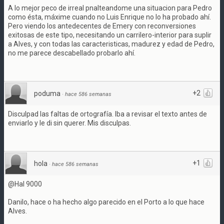
A lo mejor peco de irreal pnalteandome una situacion para Pedro
como ésta, máxime cuando no Luis Enrique no lo ha probado ahí.
Pero viendo los antedecentes de Emery con reconversiones
exitosas de este tipo, necesitando un carrilero-interior para suplir
a Alves, y con todas las caracteristicas, madurez y edad de Pedro,
no me parece descabellado probarlo ahí.
+2
poduma
·
hace 586 semanas
Disculpad las faltas de ortografía. Iba a revisar el texto antes de
enviarlo y le di sin querer. Mis disculpas.
+1
hola
·
hace 586 semanas
@Hal 9000
Danilo, hace o ha hecho algo parecido en el Porto a lo que hace
Alves.