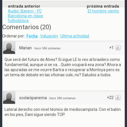
entrada anterior
próxima entrada
Audio: Bayern - FC
El hombre viento
Barcelona en clave
futbolística
Comentarios
(
20
)
Ordenar por:
Fecha
Valuación
Ultima actividad
+1
Marian
·
hace 586 semanas
Que será del futuro de Alves? Si sigue LE lo veo al brasilero como
fundamental, aunque si se va... Quién ocupará esa zona? Ahora a
las apuradas se me ocurre Bartra o recuperar a Montoya pero es
un tema de debate en las oficinas cule, no? Saludos a todos.
+22
scolariipanema
·
hace 586 semanas
Lateral derecho con nivel técnico de mediocampista. Con el balón
en los pies, Dani sigue siendo TOP.