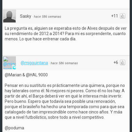
+11
Sasky
·
hace 586 semanas
La pregunta es, alguien se esperaba esto de Alves después de ver
su rendimiento de 2012 a 2014? Para mi es sorprendente, cuanto
menos. Lo que hace entrenar cada día.
+6
@migquintana
·
hace 586 semanas
@Marian & @HAL 9000
Pensar en su sustituto es prácticamente una quimera, porque no
hay laterales como él. Ni mejores ni peores. Como él no los hay. A
partir de ahí, el Barça deberá ver en qué le interesa más invertir.
Pero bueno. Espero que todavía sea posible una renovación,
porque el brasileño ha hecho una temporada como para que sea
catalogado de tan imprescindible como hace cinco años. Y máa
que a nivel futbolístico, sobre todo a nivel competitivo.
@poduma