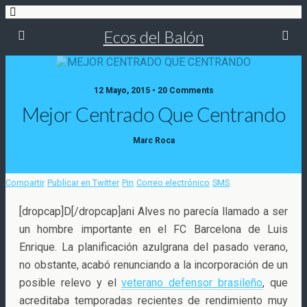
Ecos del Balón
12 Mayo, 2015 • 20 Comments
Mejor Centrado Que Centrando
Marc Roca
Compartir
Publicar en Twitter
Pin
Correo electrónico
SMS
[dropcap]D[/dropcap]ani Alves no parecía llamado a ser
un hombre importante en el FC Barcelona de Luis
Enrique. La planificación azulgrana del pasado verano,
no obstante, acabó renunciando a la
incorporación de un
posible relevo y el
veterano defensor brasileño
, que
acreditaba temporadas recientes de rendimiento muy