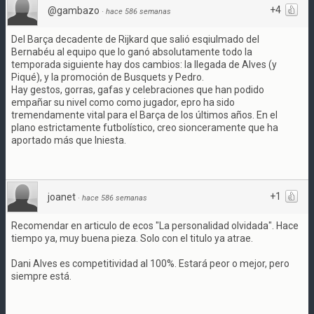
+4
@gambazo
·
hace 586 semanas
Del Barça decadente de Rijkard que salió esqiulmado del
Bernabéu al equipo que lo ganó absolutamente todo la
temporada siguiente hay dos cambios: la llegada de Alves (y
Piqué), y la promoción de Busquets y Pedro.
Hay gestos, gorras, gafas y celebraciones que han podido
empañar su nivel como como jugador, epro ha sido
tremendamente vital para el Barça de los últimos años. En el
plano estrictamente futbolístico, creo sionceramente que ha
aportado más que Iniesta.
+1
joanet
·
hace 586 semanas
Recomendar en articulo de ecos "La personalidad olvidada". Hace
tiempo ya, muy buena pieza. Solo con el titulo ya atrae.
Dani Alves es competitividad al 100%. Estará peor o mejor, pero
siempre está.