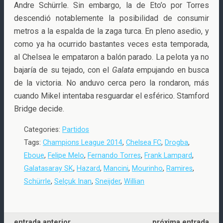
Andre Schürrle. Sin embargo, la de Eto’o por Torres
descendió notablemente la posibilidad de consumir
metros a la espalda de la zaga turca. En pleno asedio, y
como ya ha ocurrido bastantes veces esta temporada,
al Chelsea le empataron a balón parado. La pelota ya no
bajaría de su tejado, con el
Galata
empujando en busca
de la victoria. No anduvo cerca pero la rondaron, más
cuando Mikel intentaba resguardar el esférico. Stamford
Bridge decide.
Categories:
Partidos
Tags:
Champions League 2014
,
Chelsea FC
,
Drogba
,
Eboue
,
Felipe Melo
,
Fernando Torres
,
Frank Lampard
,
Galatasaray SK
,
Hazard
,
Mancini
,
Mourinho
,
Ramires
,
Schürrle
,
Selçuk Inan
,
Sneijder
,
Willian
entrada anterior
próxima entrada