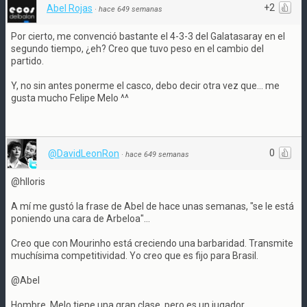
+2
Abel Rojas
·
hace 649 semanas
Por cierto, me convenció bastante el 4-3-3 del Galatasaray en el
segundo tiempo, ¿eh? Creo que tuvo peso en el cambio del
partido.
Y, no sin antes ponerme el casco, debo decir otra vez que... me
gusta mucho Felipe Melo ^^
0
@DavidLeonRon
·
hace 649 semanas
@hlloris
A mí me gustó la frase de Abel de hace unas semanas, "se le está
poniendo una cara de Arbeloa"...
Creo que con Mourinho está creciendo una barbaridad. Transmite
muchísima competitividad. Yo creo que es fijo para Brasil.
@Abel
Hombre, Melo tiene una gran clase, pero es un jugador