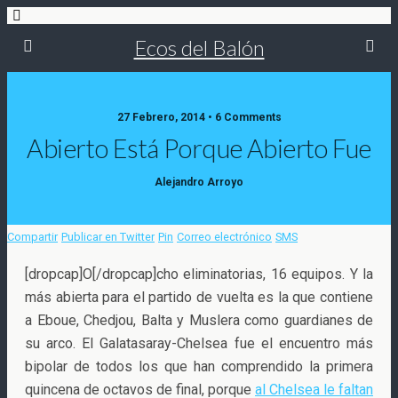
Ecos del Balón
27 Febrero, 2014 • 6 Comments
Abierto Está Porque Abierto Fue
Alejandro Arroyo
Compartir
Publicar en Twitter
Pin
Correo electrónico
SMS
[dropcap]O[/dropcap]cho eliminatorias, 16 equipos. Y la
más abierta para el partido de vuelta es la que contiene
a Eboue, Chedjou, Balta y Muslera como guardianes de
su arco. El Galatasaray-Chelsea fue el encuentro
más
bipolar de todos los que han comprendido la primera
quincena de octavos de final, porque
al Chelsea le faltan