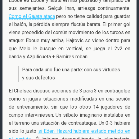
Eboue es Eboue y hasta el más pausado y templado de
sus semejantes, Selçuk Inan, arriesga continuamente.
Como el
Galata
ataca
pero no tiene calidad para guardar
el balón, la pérdida siempre fluctúa barata. El primer gol
viene precedido del común movimiento de los turcos en
ataque: Eboue muy arriba, Hajrovic se viene dentro para
que Melo le busque en vertical, se juega el 2v2 en
banda y Azpilicueta + Ramires roban.
Para cada uno fue una parte: con sus virtudes
y sus defectos
El Chelsea dispuso acciones de 3 para 3 en contragolpe
como si jugara situaciones modificadas en una sesión
de entrenamiento, sin que los otros 14 jugadores de
campo interviniesen. Un silbato imaginario instalaba en
el terreno una situación de contraataque. Un 0-3 hubiera
sido lo justo
si Eden Hazard hubiera estado metido en