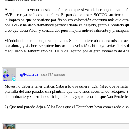
Aunque... si lo vemos desde una óptica de que si va a haber alguna evoluci
AVB... eso ya no lo veo tan claro. El partido contra el SOTON sufrieron m
la impresión que se sostiene por físico y/o colocación oportuna más que otra
por AVB y ha dado tremendos partidos desde su despido, junto a Soldado que
creo que decía Abel, y concuerdo, pues mejora individualmente y principalm
Viéndolo objetivamente, creo que a los Spurs le interesaba ahora misma saca
por ahora, y si ahora se quiere buscar una evolución ahí tengo serias dudas
maquillado el rendimiento del DT y del equipo por el gran momento de Adeb
@RdGarca
·
hace 657 semanas
Moyes no debería tener crítica. Sabe a lo que quiere jugar (algo que le falt
plantilla del año pasado, una plantilla que tiene años necesitando retoques.
determinante y sin su único fichaje. Que hay que recordar que Van Persie le
2) Que mal parado deja a Vilas Boas que el Tottenham haya comenzado a sac