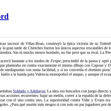
ord
caz sucesor de Villas-Boas, construyó la épica victoria de su Tott
 la gran tarde de Chiriches fueron los únicos aspectos rescatables de lo
iembra. Sin ni mucho menos bordarlo, no fue peor que su rival. La Prem
 acercó bastante a los modos de
Fergie
; prescindió de la pausa y optó
que planteaba en contra exactamente el mismo dibujo con Capoue y Dem
na de mediapuntas con suma facilidad, y si no convertía el dominio posi
l balón a la banda para Valencia monopolizó el ataque, y aunque el ecuat
quedaban
Soldado y Adebayor
. La idea era buscarlos con juego directo 
acciones recurrentes: bajar un melón, correr a la espalda de la defensa
zar con el uno contra uno. La superioridad contra Vidic y Evans era
 goles. ¿Para qué asumir más riesgos si con solo un par jugadores por de