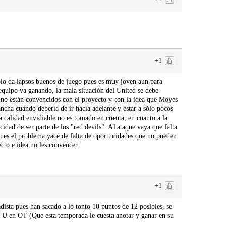
+1
olo da lapsos buenos de juego pues es muy joven aun para
equipo va ganando, la mala situación del United se debe
e no están convencidos con el proyecto y con la idea que Moyes
ancha cuando debería de ir hacía adelante y estar a sólo pocos
a calidad envidiable no es tomado en cuenta, en cuanto a la
idad de ser parte de los "red devils". Al ataque vaya que falta
ues el problema yace de falta de oportunidades que no pueden
ecto e idea no les convencen.
+1
dista pues han sacado a lo tonto 10 puntos de 12 posibles, se
n U en OT (Que esta temporada le cuesta anotar y ganar en su