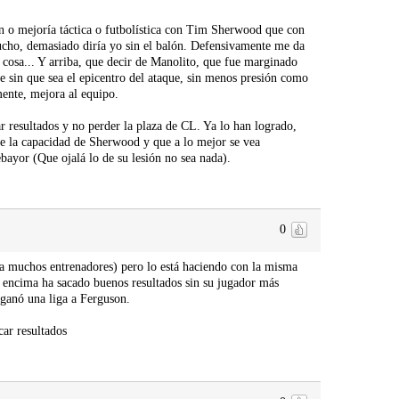
ón o mejoría táctica o futbolística con Tim Sherwood que con
ucho, demasiado diría yo sin el balón. Defensivamente me da
 cosa... Y arriba, que decir de Manolito, que fue marginado
 sin que sea el epicentro del ataque, sin menos presión como
ente, mejora al equipo.
r resultados y no perder la plaza de CL. Ya lo han logrado,
 de la capacidad de Sherwood y que a lo mejor se vea
ayor (Que ojalá lo de su lesión no sea nada).
0
a a muchos entrenadores) pero lo está haciendo con la misma
 Y encima ha sacado buenos resultados sin su jugador más
 ganó una liga a Ferguson.
ar resultados