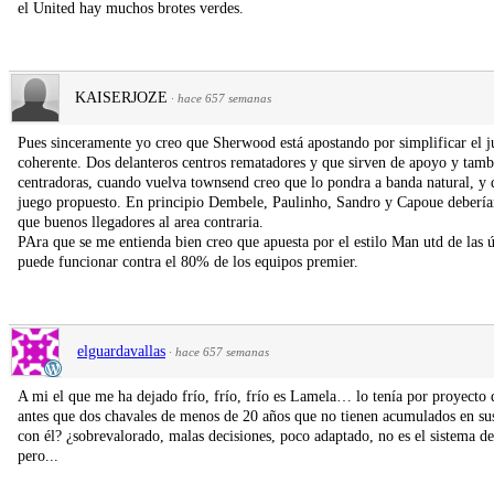
el United hay muchos brotes verdes.
KAISERJOZE
·
hace 657 semanas
Pues sinceramente yo creo que Sherwood está apostando por simplificar el j
coherente. Dos delanteros centros rematadores y que sirven de apoyo y tam
centradoras, cuando vuelva townsend creo que lo pondra a banda natural, y d
juego propuesto. En principio Dembele, Paulinho, Sandro y Capoue deberían se
que buenos llegadores al area contraria.
PAra que se me entienda bien creo que apuesta por el estilo Man utd de las 
puede funcionar contra el 80% de los equipos premier.
elguardavallas
·
hace 657 semanas
A mi el que me ha dejado frío, frío, frío es Lamela… lo tenía por proyecto 
antes que dos chavales de menos de 20 años que no tienen acumulados en su
con él? ¿sobrevalorado, malas decisiones, poco adaptado, no es el sistema d
pero...