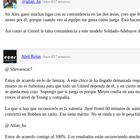
@allan_ha
·
hace 657 semanas
Sir Alex ganó muchas ligas con su contundencia en las dos áreas, creo que
siento por él, porque cuando veo al equipo me gusta como juega. Está hacie
Así como al United le falta contundencia a este modelo Soldado-Adebayor de
Abel Rojas
·
hace 657 semanas
@ Shevaoscar7
Estoy de acuerdo en lo de Januzaj. A este chico le ha llegado demasiada res
mismo no es futbolista para que todo un United dependa de él, y en cierto 
se queda muy cojo. Supongo que si juega es porque Moyes confía en una mad
creces el nivel de Young y compañía.
Lo que sí hay que reconocerle es la valentía. Ayer firmó 60 minutos de autén
convirtió en Robben un ratito. Eso tiene mérito. No se rinda y no le pesa fal
@ Allan_ha
Estoy de acuerdo contigo al 100%. Los resultados están oscureciendo mucho