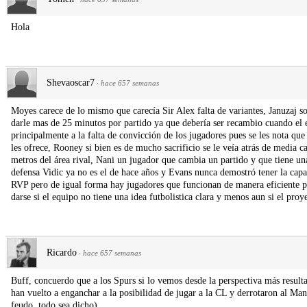
Hola
Shevaoscar7
·
hace 657 semanas
Moyes carece de lo mismo que carecía Sir Alex falta de variantes, Januzaj s
darle mas de 25 minutos por partido ya que debería ser recambio cuando el 
principalmente a la falta de convicción de los jugadores pues se les nota qu
les ofrece, Rooney si bien es de mucho sacrificio se le veía atrás de media c
metros del área rival, Nani un jugador que cambia un partido y que tiene un
defensa Vidic ya no es el de hace años y Evans nunca demostró tener la capac
RVP pero de igual forma hay jugadores que funcionan de manera eficiente p
darse si el equipo no tiene una idea futbolistica clara y menos aun si el proy
Ricardo
·
hace 657 semanas
Buff, concuerdo que a los Spurs si lo vemos desde la perspectiva más resulta
han vuelto a enganchar a la posibilidad de jugar a la CL y derrotaron al Ma
feudo, todo sea dicho).