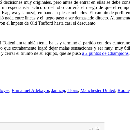
decisiones muy originales, pero antes de entrar en ellas se debe con
un especialista táctico o del robo correría el riesgo de que el equip
. Kagawa y Januzaj, en banda a pies cambiados. El cambio de perfil e
ió nada entre líneas y el juego pasó a ser demasiado directo. Al aument
on el ímpetu de Old Trafford hasta casi el descuento.
l Tottenham también tenía bajas y terminó el partido con dos canteran
tro que extrañamente logró dejar malas sensaciones y ser muy, muy út
 y cerrar el triunfo de su equipo, que se puso
a 2 puntos de Champions
.
Moyes
,
Enmanuel Adebayor
,
Januzaj
,
Lloris
,
Manchester United
,
Roone
+1