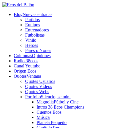
Blog
Nuevas entradas
Partidos
Equipos
Entrenadores
Futbolistas
Vinilo
Héroes
Pares o Nones
Columnas
Opiniones
Radio 38ecos
Canal Youtube
Origen Ecos
Quotes
Ventana
Quotes Usuarios
Quotes Vídeos
Quotes Webs
Portfolio
Silencio, se mira
Magnolia
Fútbol y Cine
Intros 38 Ecos Champions
Cuentos Ecos
Música
Planeta Pequeño
CapituloTres