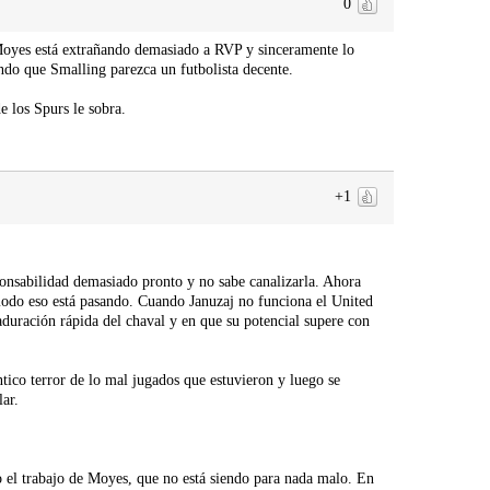
0
 Moyes está extrañando demasiado a RVP y sinceramente lo
ndo que Smalling parezca un futbolista decente.
 los Spurs le sobra.
+1
ponsabilidad demasiado pronto y no sabe canalizarla. Ahora
modo eso está pasando. Cuando Januzaj no funciona el United
uración rápida del chaval y en que su potencial supere con
tico terror de lo mal jugados que estuvieron y luego se
lar.
 el trabajo de Moyes, que no está siendo para nada malo. En