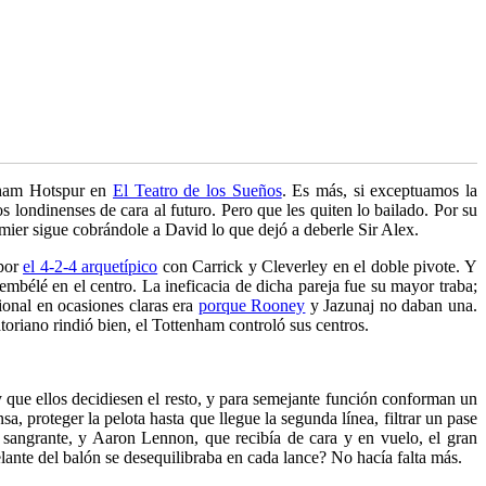
enham Hotspur en
El Teatro de los Sueños
. Es más, si exceptuamos la
s londinenses de cara al futuro. Pero que les quiten lo bailado. Por su
ier sigue cobrándole a David lo que dejó a deberle Sir Alex.
 por
el 4-2-4 arquetípico
con Carrick y Cleverley en el doble pivote. Y
bélé en el centro. La ineficacia de dicha pareja fue su mayor traba;
cional en ocasiones claras era
porque Rooney
y Jazunaj no daban una.
oriano rindió bien, el Tottenham controló sus centros.
y que ellos decidiesen el resto, y para semejante función conforman un
, proteger la pelota hasta que llegue la segunda línea, filtrar un pase
 sangrante, y Aaron Lennon, que recibía de cara y en vuelo, el gran
lante del balón se desequilibraba en cada lance? No hacía falta más.