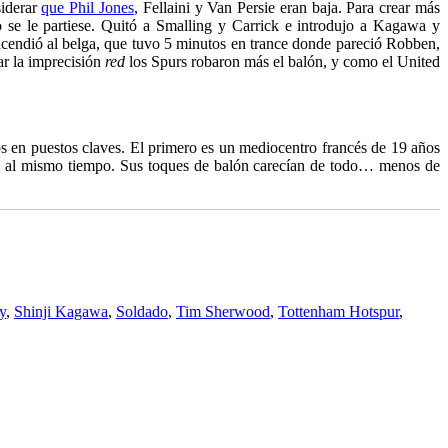
siderar
que Phil Jones
, Fellaini y Van Persie eran baja. Para crear más
o se le partiese. Quitó a Smalling y Carrick e introdujo a Kagawa y
ncendió al belga, que tuvo 5 minutos en trance donde pareció Robben,
ar la imprecisión
red
los Spurs robaron más el balón, y como el United
os en puestos claves. El primero es un mediocentro francés de 19 años
il al mismo tiempo. Sus toques de balón carecían de todo… menos de
y
,
Shinji Kagawa
,
Soldado
,
Tim Sherwood
,
Tottenham Hotspur
,