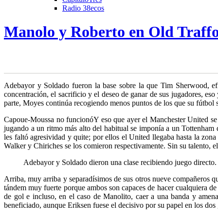
Radio 38ecos
Manolo y Roberto en Old Traff
A
debayor y Soldado fueron la base sobre la que Tim Sherwood, efi
concentración, el sacrificio y el deseo de ganar de sus
jugadores, eso y
parte, Moyes continúa recogiendo menos puntos de los que su fútbol s
Capoue-Moussa no funcionó
Y eso que ayer el Manchester United se
jugando a un ritmo más alto del habitual se imponía a un Tottenham 
les faltó agresividad y quite; por ellos el United llegaba hasta la zo
Walker y Chiriches se los comieron respectivamente. Sin su talento, e
Adebayor y Soldado dieron una clase recibiendo juego directo.
Arriba, muy arriba y separadísimos de sus otros nueve compañeros 
tándem muy fuerte porque ambos son capaces de hacer cualquiera de sus 
de gol e incluso, en el caso de Manolito, caer a una banda y amena
beneficiado, aunque Eriksen fuese el decisivo por su papel en los dos