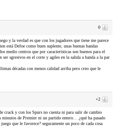
0
uego y la verdad es que con los jugadores que tiene me parece
bien está Defoe como buen suplente, unas buenas bandas
os medio centros que por características son buenos para el
r sgresivos en el corte y agiles en la salida a banda a la par
últimas décadas con menos calidad arriba pero creo que le
+2
de crack y con los Spurs no cuenta ni para salir de cambio
s minutos de Premier ni un partido entero… ¿qué ha pasado
e juego que le favorece? seguramente un poco de cada cosa