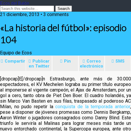
Ecos del Balón
21 diciembre, 2013 • 3 comments
«La historia del fútbol»: episodio
104
Equipo de Ecos
Compartir
Publicar
Pin
Correo
SMS
en Twitter
electrónico
[dropcap]E[/dropcap]n Estrasburgo, ante más de 30.000
espectadores, el KV Mechelen lograba su primer título europeo
al imponerse al vigente campeón, el Ajax de Amsterdam, por un
gol a cero, tanto obra de Piet Den Boer. El cuadro holandés,
y
sin Marco Van Basten en sus filas, traspasado al poderoso AC
Milan, no pudo repetir la
conquista de la temporada anterior
pese a disponer de jóvenes promesas como Dennis Bergkamp,
Aaron Winter o jugadores consagrados como Danny Blind. Este
triunfo le serviría al Malinas para lograr meses más tarde un
nuevo entorchado continental, la Supercopa europea, ante otro