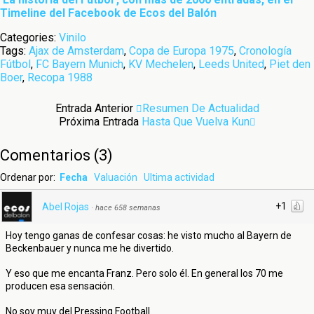
Timeline del Facebook de Ecos del Balón
Categories:
Vinilo
Tags:
Ajax de Amsterdam
,
Copa de Europa 1975
,
Cronología
Fútbol
,
FC Bayern Munich
,
KV Mechelen
,
Leeds United
,
Piet den
Boer
,
Recopa 1988
Entrada Anterior
Resumen De Actualidad
Próxima Entrada
Hasta Que Vuelva Kun
Comentarios
(
3
)
Ordenar por:
Fecha
Valuación
Ultima actividad
+1
Abel Rojas
·
hace 658 semanas
Hoy tengo ganas de confesar cosas: he visto mucho al Bayern de
Beckenbauer y nunca me he divertido.
Y eso que me encanta Franz. Pero solo él. En general los 70 me
producen esa sensación.
No soy muy del Pressing Football.