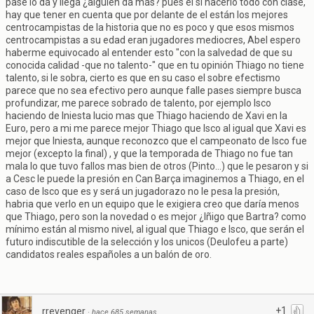
pase lo da y llega ¿alguien da más? pues el si hacerlo todo con clase,
hay que tener en cuenta que por delante de el están los mejores
centrocampistas de la historia que no es poco y que esos mismos
centrocampistas a su edad eran jugadores mediocres, Abel espero
haberme equivocado al entender esto "con la salvedad de que su
conocida calidad -que no talento-" que en tu opinión Thiago no tiene
talento, si le sobra, cierto es que en su caso el sobre efectismo
parece que no sea efectivo pero aunque falle pases siempre busca
profundizar, me parece sobrado de talento, por ejemplo Isco
haciendo de Iniesta lucio mas que Thiago haciendo de Xavi en la
Euro, pero a mi me parece mejor Thiago que Isco al igual que Xavi es
mejor que Iniesta, aunque reconozco que el campeonato de Isco fue
mejor (excepto la final) , y que la temporada de Thiago no fue tan
mala lo que tuvo fallos mas bien de otros (Pinto...) que le pesaron y si
a Cesc le puede la presión en Can Barça imaginemos a Thiago, en el
caso de Isco que es y será un jugadorazo no le pesa la presión,
habria que verlo en un equipo que le exigiera creo que daría menos
que Thiago, pero son la novedad o es mejor ¿Iñigo que Bartra? como
mínimo están al mismo nivel, al igual que Thiago e Isco, que serán el
futuro indiscutible de la selección y los unicos (Deulofeu a parte)
candidatos reales españoles a un balón de oro.
+1
rrevenger
·
hace 685 semanas