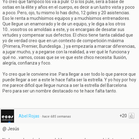
Yo creo que tampoco los va a pulir. O si los pule, será a base de
ostias en la élite y años en el cuerpo, es decir a un lustro vista y poco
a poco. Pero, ojo, tu mismo lo has dicho, 12 goles y 20 asistencias.
Eso le renta a muchísimos equipos y a muchísimos entrenadores.
Que llegue un enamorado y le de un equipo, y le diga a los otros
10...vosotros os amoldais a este, y os encargais de desatar sus
virtudes y compensar sus defectos. El chico tiene tanta calidad que
yo de verdad creo que en un contexto de competición máxima
(Primera, Premier, Bundesliga...) ya empezaría a marcar diferencias,
a jugar mucho, y a pegarse con la realidad, a ver qué le funciona y
qué no...vamos, cosas que se ve que este chico necesita: Ilusión,
alegría, confianza y foco.
Yo creo que le conviene irse. Para llegar a ser todo lo que parece que
puede llegar a ser a este le hace falta ser la estrella. Y yo hoy por hoy
me parece dificil que llegue nunca a ser la estrella del Barcelona.
Pero para ser un nombre destacado no te hace falta tanto.
+20
Abel Rojas
·
hace 685 semanas
@ Jesús