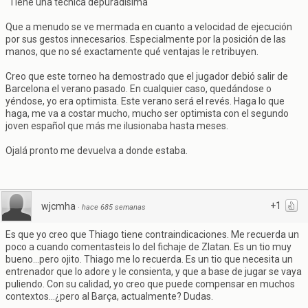
"Tiene una técnica depuradísima"
Que a menudo se ve mermada en cuanto a velocidad de ejecución
por sus gestos innecesarios. Especialmente por la posición de las
manos, que no sé exactamente qué ventajas le retribuyen.
Creo que este torneo ha demostrado que el jugador debió salir de
Barcelona el verano pasado. En cualquier caso, quedándose o
yéndose, yo era optimista. Este verano será el revés. Haga lo que
haga, me va a costar mucho, mucho ser optimista con el segundo
joven español que más me ilusionaba hasta meses.
Ojalá pronto me devuelva a donde estaba.
+1
wjcmha
·
hace 685 semanas
Es que yo creo que Thiago tiene contraindicaciones. Me recuerda un
poco a cuando comentasteis lo del fichaje de Zlatan. Es un tio muy
bueno...pero ojito. Thiago me lo recuerda. Es un tio que necesita un
entrenador que lo adore y le consienta, y que a base de jugar se vaya
puliendo. Con su calidad, yo creo que puede compensar en muchos
contextos...¿pero al Barça, actualmente? Dudas.