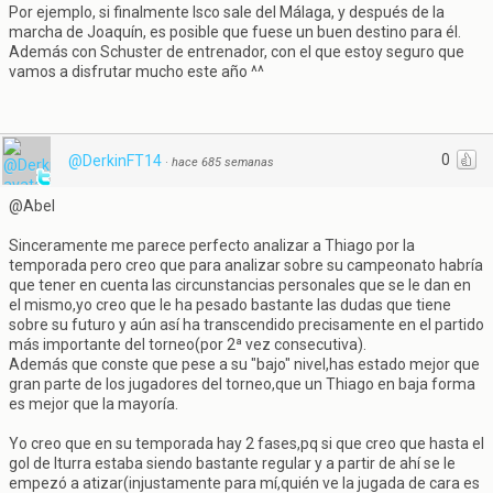
Por ejemplo, si finalmente Isco sale del Málaga, y después de la
marcha de Joaquín, es posible que fuese un buen destino para él.
Además con Schuster de entrenador, con el que estoy seguro que
vamos a disfrutar mucho este año ^^
0
@DerkinFT14
·
hace 685 semanas
@Abel
Sinceramente me parece perfecto analizar a Thiago por la
temporada pero creo que para analizar sobre su campeonato habría
que tener en cuenta las circunstancias personales que se le dan en
el mismo,yo creo que le ha pesado bastante las dudas que tiene
sobre su futuro y aún así ha transcendido precisamente en el partido
más importante del torneo(por 2ª vez consecutiva).
Además que conste que pese a su "bajo" nivel,has estado mejor que
gran parte de los jugadores del torneo,que un Thiago en baja forma
es mejor que la mayoría.
Yo creo que en su temporada hay 2 fases,pq si que creo que hasta el
gol de Iturra estaba siendo bastante regular y a partir de ahí se le
empezó a atizar(injustamente para mí,quién ve la jugada de cara es