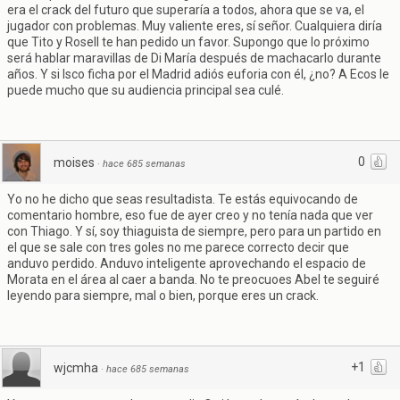
era el crack del futuro que superaría a todos, ahora que se va, el
jugador con problemas. Muy valiente eres, sí señor. Cualquiera diría
que Tito y Rosell te han pedido un favor. Supongo que lo próximo
será hablar maravillas de Di María después de machacarlo durante
años. Y si Isco ficha por el Madrid adiós euforia con él, ¿no? A Ecos le
puede mucho que su audiencia principal sea culé.
0
moises
·
hace 685 semanas
Yo no he dicho que seas resultadista. Te estás equivocando de
comentario hombre, eso fue de ayer creo y no tenía nada que ver
con Thiago. Y sí, soy thiaguista de siempre, pero para un partido en
el que se sale con tres goles no me parece correcto decir que
anduvo perdido. Anduvo inteligente aprovechando el espacio de
Morata en el área al caer a banda. No te preocuoes Abel te seguiré
leyendo para siempre, mal o bien, porque eres un crack.
+1
wjcmha
·
hace 685 semanas