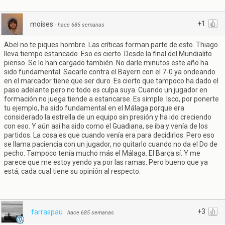
+1
moises
·
hace 685 semanas
Abel no te piques hombre. Las críticas forman parte de esto. Thiago
lleva tiempo estancado. Eso es cierto. Desde la final del Mundialito
pienso. Se lo han cargado también. No darle minutos este año ha
sido fundamental. Sacarle contra el Bayern con el 7-0 ya ondeando
en el marcador tiene que ser duro. Es cierto que tampoco ha dado el
paso adelante pero no todo es culpa suya. Cuando un jugador en
formación no juega tiende a estancarse. Es simple. Isco, por ponerte
tu ejemplo, ha sido fundamental en el Málaga porque era
considerado la estrella de un equipo sin presión y ha ido creciendo
con eso. Y aún así ha sido como el Guadiana, se iba y venía de los
partidos. La cosa es que cuando venía era para decidirlos. Pero eso
se llama paciencia con un jugador, no quitarlo cuando no da el Do de
pecho. Tampoco tenía mucho más el Málaga. El Barça sí. Y me
parece que me estoy yendo ya por las ramas. Pero bueno que ya
está, cada cual tiene su opinión al respecto.
+3
farraspau
·
hace 685 semanas