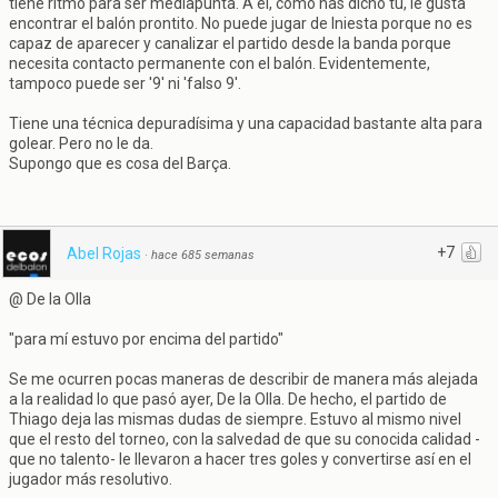
tiene ritmo para ser mediapunta. A él, como has dicho tú, le gusta
encontrar el balón prontito. No puede jugar de Iniesta porque no es
capaz de aparecer y canalizar el partido desde la banda porque
necesita contacto permanente con el balón. Evidentemente,
tampoco puede ser '9' ni 'falso 9'.
Tiene una técnica depuradísima y una capacidad bastante alta para
golear. Pero no le da.
Supongo que es cosa del Barça.
+7
Abel Rojas
·
hace 685 semanas
@ De la Olla
"para mí estuvo por encima del partido"
Se me ocurren pocas maneras de describir de manera más alejada
a la realidad lo que pasó ayer, De la Olla. De hecho, el partido de
Thiago deja las mismas dudas de siempre. Estuvo al mismo nivel
que el resto del torneo, con la salvedad de que su conocida calidad -
que no talento- le llevaron a hacer tres goles y convertirse así en el
jugador más resolutivo.