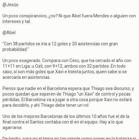
@Jesús
Un poco conspiranoico, ¿no? Ni que Abel fuera Mendes o alguien con
intereses y tal.
@Abel
"Con 38 partidos se iría a 12 goles y 20 asistencias con gran
probabilidad."
Un poco exagerado. Compara con Cesc, que ha cerrado el año con
11+11 en Liga, u Ozil, con 9+12, ambos con 32 partidos. En todo
caso, sí son más goles que Xavi e Iniesta juntos, quien sabe si se
acercaría en asistencias.
Pienso que nadie en el Barcelona espera que Thiago sea discurso, y
pocos quedan que esperen de Thiago "un Xavi" de control y pocas
pérdidas. El Barcelona va a jugar a otra cosa porque Xavi no estará
para decidirlo, y ahí Thiago debe tener un rol.
Uno de los mejores Barcelonas de los últimos 10 años fue el de la
final contra el Santos contaba con él en el equipo. Hay a lo que
agarrarse.
De hecho, para mi el tema es tan simple como poner en la balanza si