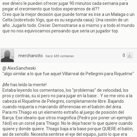
ese dinero le pueden ofrecer jugar 90 minutos cada semana para
pegar el crecimiento que todos esperamos de él??
Creo que la mejor decisión que puede tomar es irse a un Malaga o un
Celta (sobretodo Vigo, que es su segunda casa). Una cesión de un
año. Jugarlo todo. Crecer. Demostrarse a si mismo y a todo el mundo
que no nos equivocamos pensando que sería un jugador top.
0
merchancito
·
hace 685 semanas
@ AlexSancheski
"algo similar a lo que fue aquel Villarreal de Pellegrini para Riquelme"
¡Me has leído la mente!
Estaba leyendo los comentarios, los "problemas" de velocidad, los
pros y contras, su sí pero no para jugar en la base... Y se me vino a la
cabeza el Riquelme de Pelegrini, completamente libre. Bajando
cuando requería o marcando diferencias en el balcón del área.
Para mi Thiago es un elemento extraño al juego de posición del
Barça. Ese ideario que otros magnifica (Pedro por poner un ejemplo
fácil) es un corsé para Thiago. No le deja hacer lo que quiere cuando
quiere y donde quiere. Thiago baja a la base porque QUIERE el balón,
así de sencillo. Necesita sentirse el eje del equipo, justo lo que era