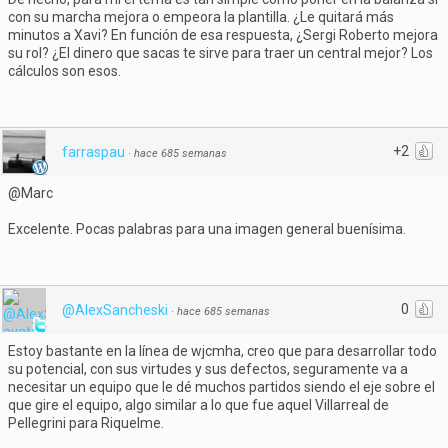
con su marcha mejora o empeora la plantilla. ¿Le quitará más
minutos a Xavi? En función de esa respuesta, ¿Sergi Roberto mejora
su rol? ¿El dinero que sacas te sirve para traer un central mejor? Los
cálculos son esos.
+2
farraspau
·
hace 685 semanas
@Marc
Excelente. Pocas palabras para una imagen general buenísima.
0
@AlexSancheski
·
hace 685 semanas
Estoy bastante en la línea de wjcmha, creo que para desarrollar todo
su potencial, con sus virtudes y sus defectos, seguramente va a
necesitar un equipo que le dé muchos partidos siendo el eje sobre el
que gire el equipo, algo similar a lo que fue aquel Villarreal de
Pellegrini para Riquelme.