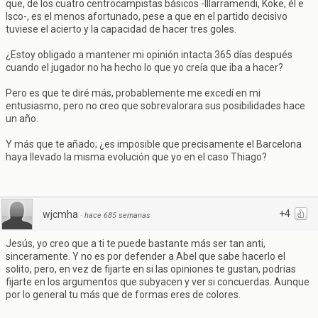
que, de los cuatro centrocampistas básicos -Illarramendi, Koke, él e
Isco-, es el menos afortunado, pese a que en el partido decisivo
tuviese el acierto y la capacidad de hacer tres goles.
¿Estoy obligado a mantener mi opinión intacta 365 días después
cuando el jugador no ha hecho lo que yo creía que iba a hacer?
Pero es que te diré más, probablemente me excedí en mi
entusiasmo, pero no creo que sobrevalorara sus posibilidades hace
un año.
Y más que te añado; ¿es imposible que precisamente el Barcelona
haya llevado la misma evolución que yo en el caso Thiago?
+4
wjcmha
·
hace 685 semanas
Jesús, yo creo que a ti te puede bastante más ser tan anti,
sinceramente. Y no es por defender a Abel que sabe hacerlo el
solito, pero, en vez de fijarte en si las opiniones te gustan, podrias
fijarte en los argumentos que subyacen y ver si concuerdas. Aunque
por lo general tu más que de formas eres de colores.