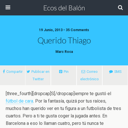
Ecos del Balón
19 Junio, 2013 • 35 Comments
Querido Thiago
Marc Roca
Compartir
Publicar en
Pin
Correo
SMS
Twitter
electrónico
[three_fourth][dropcap]S[/dropcap]iempre te gustó el
fútbol de cara
. Por la fantasía, quizá por tus raíces,
muchos han querido ver en tu figura a un futbolista de tres
cuartos
. Pero a ti te gusta coger la jugada antes. En
Barcelona a eso lo llaman cuatro, pero tú nunca te