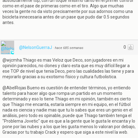
absolutamente top, con un toque finísimo tanto en el primer control
como en el pase de primeras como en el tiro. Algo que muchas
veces la gente no da visto precisamente por sus adornos como una
bicicleta innecesaria antes de un pase que pudo dar 0.5 segundos
antes.
0
@NelsonGuerraJ
·
hace 685 semanas
@wjcmha Thiago es mas Veloz que Deco, son jugadores en mi
opinión parecidos, no clones y claro esta que es muy difícil llegar a
ese TOP de nivel que tenia Deco, pero las cualidades las tiene y para
mejorarlo gracias a su exotismo físico y cultura futbolistica.
@AbelRojas Bueno es cuestión de entender términos, yo entiendo
talento para hacer algo que rompa un partido en un momento
determinado y eso lo tiene Thiago en mi opinión, también es cierto
que Thiago me encanta, estaría siempre en mi equipo, en el fútbol
nada es ciencia y nadie mas que tu lo sabes que eres un genio en el
análisis, pero todo es opinable, puede que Thiago también tenga el
"Problema Jovetic" que es que a la gente que le gusta le encanta y lo
pone por las nubes y a los que les gusta menos lo valoran por debajo,
Gracias por tu trabajo Crack y espero que siga a este nivel la web.