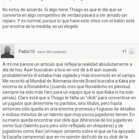
No estoy de acuerdo. Si algo tiene Thiago es que el día que se
convierta en algo competitivo de verdad pasará a ser amado sin
reparo. Y es normal, porque lo que hace este chico con el balón está
por encima de la medida, es un elegido.
+1
Pablo10
·
hace 685 semanas
A mí me parece un artículo que refleja la realidad absolutamente a
día de hoy. Ayer buscaban a Isco en vez de a él aún cuando
probablemente él estaba más vigilada y más incomodo en el campo.
Me recordó al Mundial de Alemania donde Brasil buscaba a Kaka por
encima de a Ronaldinho (cuando creo que Ronaldinho en plenitud
siempre ha sido más faro para un equipo que lo que Kaka lo ha sido
jamás). Claro está que a Thiago le falta un "click" para convertirse en
un jugador que determine no partidos, sino títulos, pero hasta
entonces sólo queda en una enorme promesa y fogueos de detalles
e incluso minutos de un talento que muy pocos jugadores tienen. En
su mano queda encontrar ese click que diferencia de los jugadores
como Guti (talento puro pero sólo reflejado en chispazos) y de
jugadores como Xavi (el mayor cimiento sobre el que se ha apoyado
la España campeona) que en mi opinión disfrutó de su click de la