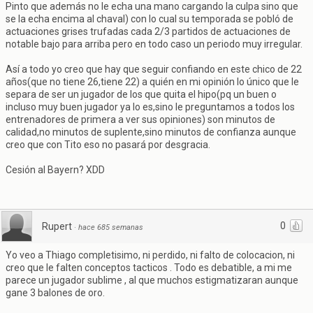
Pinto que además no le echa una mano cargando la culpa sino que
se la echa encima al chaval) con lo cual su temporada se pobló de
actuaciones grises trufadas cada 2/3 partidos de actuaciones de
notable bajo para arriba pero en todo caso un periodo muy irregular.
Así a todo yo creo que hay que seguir confiando en este chico de 22
años(que no tiene 26,tiene 22) a quién en mi opinión lo único que le
separa de ser un jugador de los que quita el hipo(pq un buen o
incluso muy buen jugador ya lo es,sino le preguntamos a todos los
entrenadores de primera a ver sus opiniones) son minutos de
calidad,no minutos de suplente,sino minutos de confianza aunque
creo que con Tito eso no pasará por desgracia.
Cesión al Bayern? XDD
0
Rupert
·
hace 685 semanas
Yo veo a Thiago completisimo, ni perdido, ni falto de colocacion, ni
creo que le falten conceptos tacticos . Todo es debatible, a mi me
parece un jugador sublime , al que muchos estigmatizaran aunque
gane 3 balones de oro.