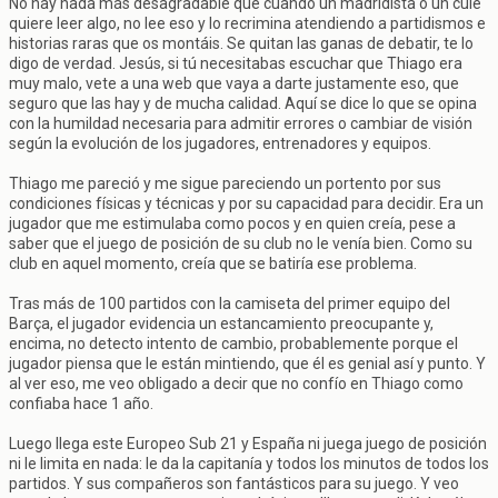
No hay nada más desagradable que cuando un madridista o un culé
quiere leer algo, no lee eso y lo recrimina atendiendo a partidismos e
historias raras que os montáis. Se quitan las ganas de debatir, te lo
digo de verdad. Jesús, si tú necesitabas escuchar que Thiago era
muy malo, vete a una web que vaya a darte justamente eso, que
seguro que las hay y de mucha calidad. Aquí se dice lo que se opina
con la humildad necesaria para admitir errores o cambiar de visión
según la evolución de los jugadores, entrenadores y equipos.
Thiago me pareció y me sigue pareciendo un portento por sus
condiciones físicas y técnicas y por su capacidad para decidir. Era un
jugador que me estimulaba como pocos y en quien creía, pese a
saber que el juego de posición de su club no le venía bien. Como su
club en aquel momento, creía que se batiría ese problema.
Tras más de 100 partidos con la camiseta del primer equipo del
Barça, el jugador evidencia un estancamiento preocupante y,
encima, no detecto intento de cambio, probablemente porque el
jugador piensa que le están mintiendo, que él es genial así y punto. Y
al ver eso, me veo obligado a decir que no confío en Thiago como
confiaba hace 1 año.
Luego llega este Europeo Sub 21 y España ni juega juego de posición
ni le limita en nada: le da la capitanía y todos los minutos de todos los
partidos. Y sus compañeros son fantásticos para su juego. Y veo