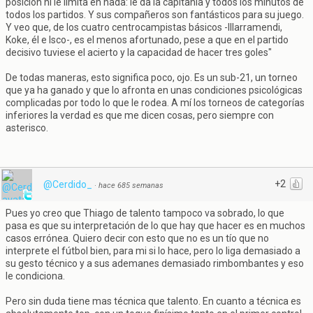
posición ni le limita en nada: le da la capitanía y todos los minutos de
todos los partidos. Y sus compañeros son fantásticos para su juego.
Y veo que, de los cuatro centrocampistas básicos -Illarramendi,
Koke, él e Isco-, es el menos afortunado, pese a que en el partido
decisivo tuviese el acierto y la capacidad de hacer tres goles"
De todas maneras, esto significa poco, ojo. Es un sub-21, un torneo
que ya ha ganado y que lo afronta en unas condiciones psicológicas
complicadas por todo lo que le rodea. A mí los torneos de categorías
inferiores la verdad es que me dicen cosas, pero siempre con
asterisco.
+2
@Cerdido_
·
hace 685 semanas
Pues yo creo que Thiago de talento tampoco va sobrado, lo que
pasa es que su interpretación de lo que hay que hacer es en muchos
casos errónea. Quiero decir con esto que no es un tío que no
interprete el fútbol bien, para mi si lo hace, pero lo liga demasiado a
su gesto técnico y a sus ademanes demasiado rimbombantes y eso
le condiciona.
Pero sin duda tiene mas técnica que talento. En cuanto a técnica es