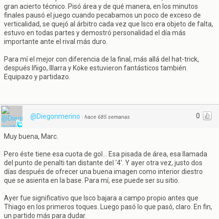
gran acierto técnico. Pisó área y de qué manera, en los minutos
finales pausó el juego cuando pecabamos un poco de exceso de
verticalidad, se quejó al árbitro cada vez que Isco era objeto de falta,
estuvo en todas partes y demostró personalidad el día más
importante ante el rival más duro.
Para mí el mejor con diferencia de la final, más allá del hat-trick,
después Iñigo, Illarra y Koke estuvieron fantásticos también.
Equipazo y partidazo.
0
@Diegonmerino
·
hace 685 semanas
Muy buena, Marc.
Pero éste tiene esa cuota de gol... Esa pisada de área, esa llamada
del punto de penalti tan distante del '4'. Y ayer otra vez, justo dos
días después de ofrecer una buena imagen como interior diestro
que se asienta en la base. Para mí, ese puede ser su sitio.
Ayer fue significativo que Isco bajara a campo propio antes que
Thiago en los primeros toques. Luego pasó lo que pasó, claro. En fin,
un partido más para dudar.