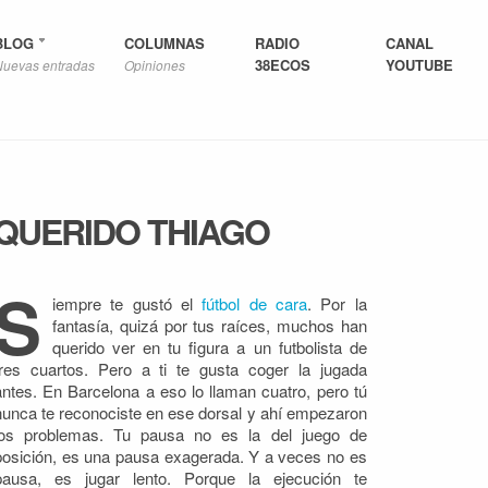
BLOG
COLUMNAS
RADIO
CANAL
38ECOS
YOUTUBE
Nuevas entradas
Opiniones
QUERIDO THIAGO
S
iempre te gustó el
fútbol de cara
. Por la
fantasía, quizá por tus raíces, muchos han
querido ver en tu figura a un futbolista de
tres cuartos
. Pero a ti te gusta coger la jugada
antes. En Barcelona a eso lo llaman cuatro, pero tú
nunca te reconociste en ese dorsal y ahí empezaron
los problemas. Tu pausa no es la del juego de
posición, es una pausa exagerada. Y a veces no es
pausa, es jugar lento. Porque la ejecución te