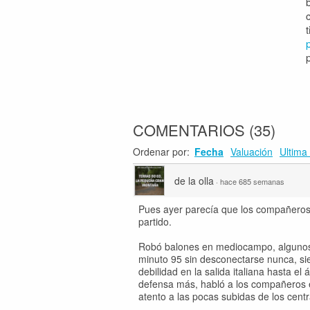
COMENTARIOS
(
35
)
Ordenar por:
Fecha
Valuación
Ultima 
de la olla
·
hace 685 semanas
Pues ayer parecía que los compañeros 
partido.
Robó balones en mediocampo, algunos d
minuto 95 sin desconectarse nunca, sie
debilidad en la salida italiana hasta e
defensa más, habló a los compañeros 
atento a las pocas subidas de los centr