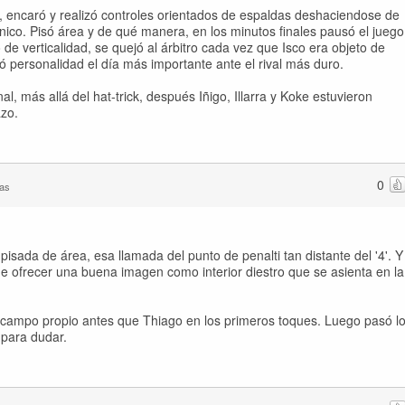
gol, encaró y realizó controles orientados de espaldas deshaciendose de
cnico. Pisó área y de qué manera, en los minutos finales pausó el juego
 verticalidad, se quejó al árbitro cada vez que Isco era objeto de
ó personalidad el día más importante ante el rival más duro.
nal, más allá del hat-trick, después Iñigo, Illarra y Koke estuvieron
azo.
0
as
pisada de área, esa llamada del punto de penalti tan distante del '4'. Y
de ofrecer una buena imagen como interior diestro que se asienta en la
 a campo propio antes que Thiago en los primeros toques. Luego pasó l
 para dudar.