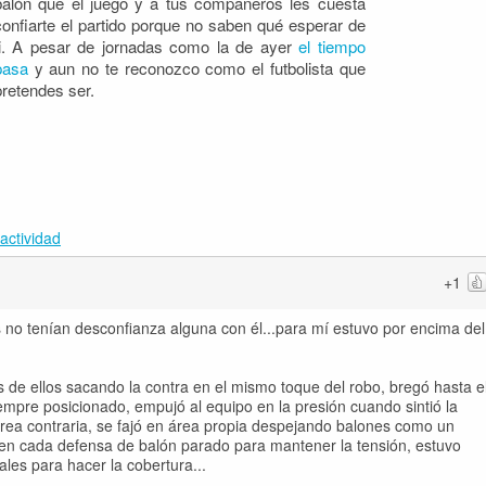
balón que el juego y a tus compañeros les cuesta
confiarte el partido porque no saben qué esperar de
ti. A pesar de jornadas como la de ayer
el tiempo
pasa
y aun no te reconozco como el futbolista que
pretendes ser.
actividad
+1
no tenían desconfianza alguna con él...para mí estuvo por encima del
e ellos sacando la contra en el mismo toque del robo, bregó hasta e
mpre posicionado, empujó al equipo en la presión cuando sintió la
l área contraria, se fajó en área propia despejando balones como un
en cada defensa de balón parado para mantener la tensión, estuvo
ales para hacer la cobertura...