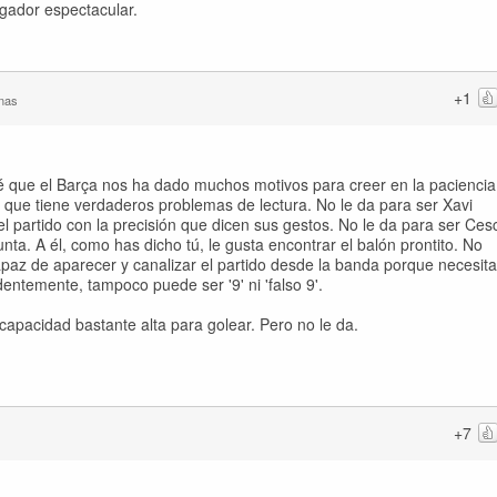
gador espectacular.
+1
nas
é que el Barça nos ha dado muchos motivos para creer en la paciencia
 que tiene verdaderos problemas de lectura. No le da para ser Xavi
el partido con la precisión que dicen sus gestos. No le da para ser Ces
ta. A él, como has dicho tú, le gusta encontrar el balón prontito. No
paz de aparecer y canalizar el partido desde la banda porque necesita
entemente, tampoco puede ser '9' ni 'falso 9'.
apacidad bastante alta para golear. Pero no le da.
+7