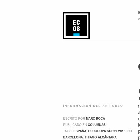
INFORMACIÓN DEL ARTÍCULO
ESCRITO POR
MARC ROCA
PUBLICADO EN
COLUMNAS
TAGS:
ESPAÑA
,
EUROCOPA SUB21 2013
,
FC
BARCELONA
,
THIAGO ALCÁNTARA