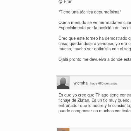
@ Fran
"Tiene una técnica depuradísima"
Que a menudo se ve mermada en cuanto
Especialmente por la posición de las 
Creo que este torneo ha demostrado qu
caso, quedándose o yéndose, yo era op
mucho, mucho ser optimista con el se
Ojalá pronto me devuelva a donde est
wjcmha
·
hace 685 semanas
Es que yo creo que Thiago tiene contr
fichaje de Zlatan. Es un tio muy bueno.
entrenador que lo adore y le consienta
puede compensar en muchos contextos.