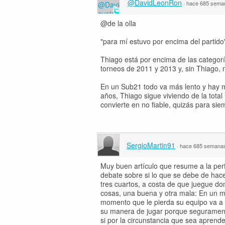
@DavidLeonRon
·
hace 685 sema
@de la olla
"para mí estuvo por encima del partido
Thiago está por encima de las categorí
torneos de 2011 y 2013 y, sin Thiago,
En un Sub21 todo va más lento y hay met
años, Thiago sigue viviendo de la total 
convierte en no fiable, quizás para sie
SergioMartin91
·
hace 685 semana
Muy buen artículo que resume a la perfe
debate sobre si lo que se debe de hace
tres cuartos, a costa de que juegue don
cosas, una buena y otra mala: En un m
momento que le pierda su equipo va a 
su manera de jugar porque seguramente
si por la circunstancia que sea aprend