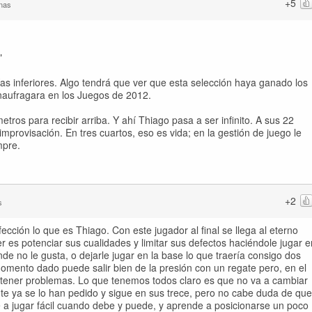
+5
nas
"
as inferiores. Algo tendrá que ver que esta selección haya ganado los
 naufragara en los Juegos de 2012.
ros para recibir arriba. Y ahí Thiago pasa a ser infinito. A sus 22
improvisación. En tres cuartos, eso es vida; en la gestión de juego le
mpre.
+2
s
cción lo que es Thiago. Con este jugador al final se llega al eterno
r es potenciar sus cualidades y limitar sus defectos haciéndole jugar e
de no le gusta, o dejarle jugar en la base lo que traería consigo dos
omento dado puede salir bien de la presión con un regate pero, en el
tener problemas. Lo que tenemos todos claro es que no va a cambiar
 ya se lo han pedido y sigue en sus trece, pero no cabe duda de que
e a jugar fácil cuando debe y puede, y aprende a posicionarse un poco