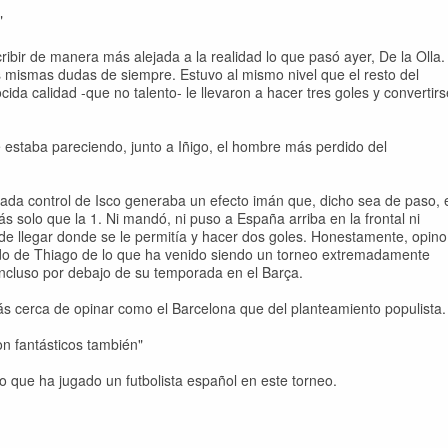
"
bir de manera más alejada a la realidad lo que pasó ayer, De la Olla.
s mismas dudas de siempre. Estuvo al mismo nivel que el resto del
ida calidad -que no talento- le llevaron a hacer tres goles y convertirs
 estaba pareciendo, junto a Iñigo, el hombre más perdido del
 Cada control de Isco generaba un efecto imán que, dicho sea de paso, 
 solo que la 1. Ni mandó, ni puso a España arriba en la frontal ni
o de llegar donde se le permitía y hacer dos goles. Honestamente, opino
tido de Thiago de lo que ha venido siendo un torneo extremadamente
 incluso por debajo de su temporada en el Barça.
ás cerca de opinar como el Barcelona que del planteamiento populista.
ron fantásticos también"
ido que ha jugado un futbolista español en este torneo.