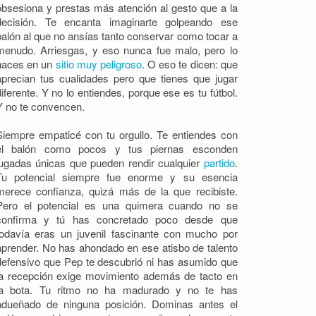
obsesiona y prestas más atención al gesto que a la
decisión. Te encanta imaginarte golpeando ese
balón al que no ansías tanto conservar como tocar a
menudo. Arriesgas, y eso nunca fue malo, pero lo
haces en un
sitio muy peligroso
. O eso te dicen: que
aprecian tus cualidades pero que tienes que jugar
diferente. Y no lo entiendes, porque ese es tu fútbol.
Y no te convencen.
Siempre empaticé con tu orgullo. Te entiendes con
el balón como pocos y tus piernas esconden
jugadas únicas que pueden rendir cualquier
partido
.
Tu potencial siempre fue enorme y su esencia
merece confianza, quizá más de la que recibiste.
Pero el potencial es una quimera cuando no se
confirma y tú has concretado poco desde que
todavía eras un juvenil fascinante con mucho por
aprender. No has ahondado en ese atisbo de talento
defensivo que Pep te descubrió ni has asumido que
la recepción exige movimiento además de tacto en
la bota. Tu ritmo no ha madurado y no te has
adueñado de ninguna posición. Dominas antes el