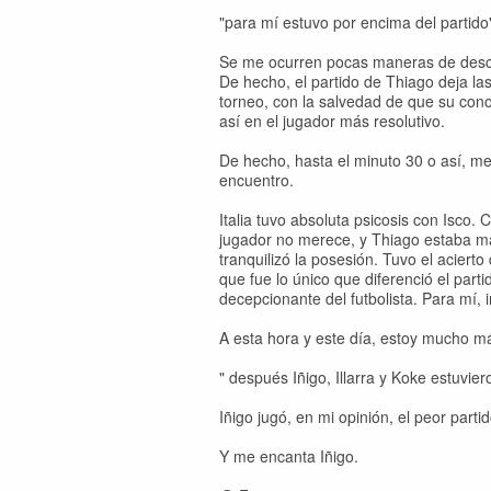
"para mí estuvo por encima del partido
Se me ocurren pocas maneras de descri
De hecho, el partido de Thiago deja la
torneo, con la salvedad de que su conoc
así en el jugador más resolutivo.
De hecho, hasta el minuto 30 o así, me
encuentro.
Italia tuvo absoluta psicosis con Isco.
jugador no merece, y Thiago estaba más
tranquilizó la posesión. Tuvo el aciert
que fue lo único que diferenció el par
decepcionante del futbolista. Para mí,
A esta hora y este día, estoy mucho m
" después Iñigo, Illarra y Koke estuvie
Iñigo jugó, en mi opinión, el peor part
Y me encanta Iñigo.