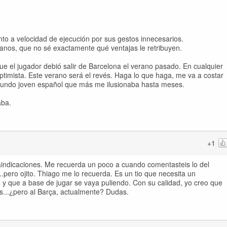
 a velocidad de ejecución por sus gestos innecesarios.
manos, que no sé exactamente qué ventajas le retribuyen.
e el jugador debió salir de Barcelona el verano pasado. En cualquier
timista. Este verano será el revés. Haga lo que haga, me va a costar
gundo joven español que más me ilusionaba hasta meses.
aba.
+1
aindicaciones. Me recuerda un poco a cuando comentasteis lo del
..pero ojito. Thiago me lo recuerda. Es un tio que necesita un
, y que a base de jugar se vaya puliendo. Con su calidad, yo creo que
..¿pero al Barça, actualmente? Dudas.