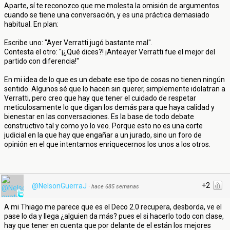
Aparte, sí te reconozco que me molesta la omisión de argumentos
cuando se tiene una conversación, y es una práctica demasiado
habitual. En plan:
Escribe uno: "Ayer Verratti jugó bastante mal".
Contesta el otro: "¡¿Qué dices?! ¡Anteayer Verratti fue el mejor del
partido con diferencia!"
En mi idea de lo que es un debate ese tipo de cosas no tienen ningún
sentido. Algunos sé que lo hacen sin querer, simplemente idolatran a
Verratti, pero creo que hay que tener el cuidado de respetar
meticulosamente lo que digan los demás para que haya calidad y
bienestar en las conversaciones. Es la base de todo debate
constructivo tal y como yo lo veo. Porque esto no es una corte
judicial en la que hay que engañar a un jurado, sino un foro de
opinión en el que intentamos enriquecernos los unos a los otros.
+2
@NelsonGuerraJ
·
hace 685 semanas
A mi Thiago me parece que es el Deco 2.0 recupera, desborda, ve el
pase lo da y llega ¿alguien da más? pues el si hacerlo todo con clase,
hay que tener en cuenta que por delante de el están los mejores