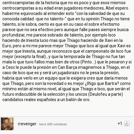
centrocampistas de la historia que no es poco y que esos mismos
centrocampistas a su edad eran jugadores mediocres, Abel espero
haberme equivocado al entender esto "con la salvedad de que su
conocida calidad -que no talento-" que en tu opinión Thiago no tiene
talento, si le sobra, cierto es que en su caso el sobre efectismo
parece que no sea efectivo pero aunque falle pases siempre busca
profundizar, me parece sobrado de talento, por ejemplo Isco
haciendo de Iniesta lucio mas que Thiago haciendo de Xavi en la
Euro, pero a mi me parece mejor Thiago que Isco al igual que Xavi es
mejor que Iniesta, aunque reconozco que el campeonato de Isco fue
mejor (excepto la final) , y que la temporada de Thiago no fue tan
mala lo que tuvo fallos mas bien de otros (Pinto...) que le pesaron y si
a Cesc le puede la presión en Can Barça imaginemos a Thiago, en el
caso de Isco que es y será un jugadorazo no le pesa la presión,
habria que verlo en un equipo que le exigiera creo que daría menos
que Thiago, pero son la novedad o es mejor ¿Iñigo que Bartra? como
mínimo están al mismo nivel, al igual que Thiago e Isco, que serán el
futuro indiscutible de la selección y los unicos (Deulofeu a parte)
candidatos reales españoles a un balón de oro.
+1
rrevenger
·
hace 685 semanas