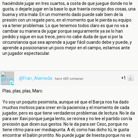
haciéndole jugar en tres cuartos, a costa de que juegue donde no le
gusta, o dejarle jugar en la base lo que traería consigo dos cosas, una
buena y otra mala: En un momento dado puede salir bien de la
presión con un regate pero, en el momento que le pierda su equipo
va a tener problemas. Lo que tenemos todos claro es que no va a
cambiar su manera de jugar porque seguramente ya se lo han
pedido y sigue en sus trece, pero no cabe duda de que si por la
circunstancia que sea aprende a jugar fácil cuando debe y puede, y
aprende a posicionarse un poco mejor en el campo, estamos ante
un jugador espectacular.
+1
@Fran_Alameda
·
hace 685 semanas
Plas, plas, plas, Marc.
Yo soy un poquito pesimista, aunque sé que el Barça nos ha dado
muchos motivos para creer en la paciencia y el momento de cada
jugador, pero es que tiene verdaderos problemas de lectura. No le da
para ser Xavi porque juega lento, se recrea y no lee el partido con la
precisión que dicen sus gestos. No le da para ser Cesc, porque no
tiene ritmo para ser mediapunta. A él, como has dicho tú, le gusta
encontrar el balón prontito. No puede jugar de Iniesta porque no es