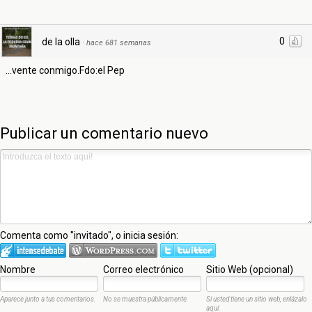
0
de la olla
·
hace 681 semanas
...vente conmigo.Fdo:el Pep
Publicar un comentario nuevo
Comenta como "invitado", o inicia sesión:
Nombre
Correo electrónico
Sitio Web (opcional)
Aparece junto a tus comentarios.
No se muestra públicamente.
Si usted tiene un sitio web, enlázalo
aquí.