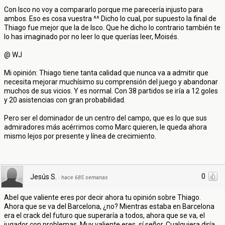
Con Isco no voy a compararlo porque me parecería injusto para
ambos. Eso es cosa vuestra ^^ Dicho lo cual, por supuesto la final de
Thiago fue mejor que la de Isco. Que he dicho lo contrario también te
lo has imaginado por no leer lo que querías leer, Moisés.
@ WJ
Mi opinión: Thiago tiene tanta calidad que nunca va a admitir que
necesita mejorar muchísimo su comprensión del juego y abandonar
muchos de sus vicios. Y es normal. Con 38 partidos se iría a 12 goles
y 20 asistencias con gran probabilidad.
Pero ser el dominador de un centro del campo, que es lo que sus
admiradores más acérrimos como Marc quieren, le queda ahora
mismo lejos por presente y línea de crecimiento.
0
Jesús S.
·
hace 685 semanas
Abel que valiente eres por decir ahora tu opinión sobre Thiago.
Ahora que se va del Barcelona, ¿no? Mientras estaba en Barcelona
era el crack del futuro que superaría a todos, ahora que se va, el
jugador con problemas. Muy valiente eres, sí señor. Cualquiera diría