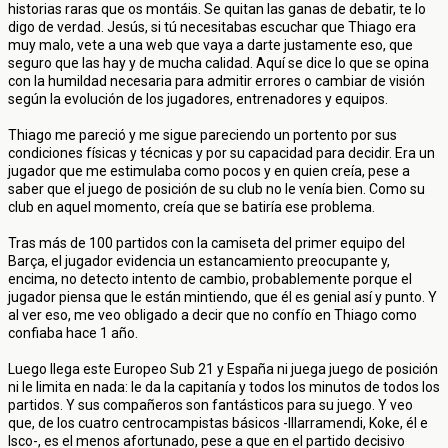
historias raras que os montáis. Se quitan las ganas de debatir, te lo
digo de verdad. Jesús, si tú necesitabas escuchar que Thiago era
muy malo, vete a una web que vaya a darte justamente eso, que
seguro que las hay y de mucha calidad. Aquí se dice lo que se opina
con la humildad necesaria para admitir errores o cambiar de visión
según la evolución de los jugadores, entrenadores y equipos.
Thiago me pareció y me sigue pareciendo un portento por sus
condiciones físicas y técnicas y por su capacidad para decidir. Era un
jugador que me estimulaba como pocos y en quien creía, pese a
saber que el juego de posición de su club no le venía bien. Como su
club en aquel momento, creía que se batiría ese problema.
Tras más de 100 partidos con la camiseta del primer equipo del
Barça, el jugador evidencia un estancamiento preocupante y,
encima, no detecto intento de cambio, probablemente porque el
jugador piensa que le están mintiendo, que él es genial así y punto. Y
al ver eso, me veo obligado a decir que no confío en Thiago como
confiaba hace 1 año.
Luego llega este Europeo Sub 21 y España ni juega juego de posición
ni le limita en nada: le da la capitanía y todos los minutos de todos los
partidos. Y sus compañeros son fantásticos para su juego. Y veo
que, de los cuatro centrocampistas básicos -Illarramendi, Koke, él e
Isco-, es el menos afortunado, pese a que en el partido decisivo