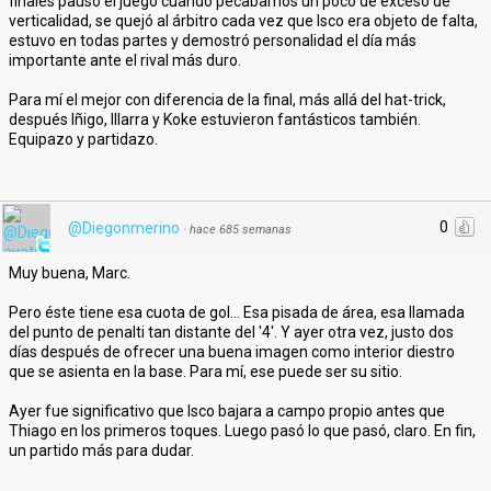
finales pausó el juego cuando pecabamos un poco de exceso de
verticalidad, se quejó al árbitro cada vez que Isco era objeto de falta,
estuvo en todas partes y demostró personalidad el día más
importante ante el rival más duro.
Para mí el mejor con diferencia de la final, más allá del hat-trick,
después Iñigo, Illarra y Koke estuvieron fantásticos también.
Equipazo y partidazo.
0
@Diegonmerino
·
hace 685 semanas
Muy buena, Marc.
Pero éste tiene esa cuota de gol... Esa pisada de área, esa llamada
del punto de penalti tan distante del '4'. Y ayer otra vez, justo dos
días después de ofrecer una buena imagen como interior diestro
que se asienta en la base. Para mí, ese puede ser su sitio.
Ayer fue significativo que Isco bajara a campo propio antes que
Thiago en los primeros toques. Luego pasó lo que pasó, claro. En fin,
un partido más para dudar.