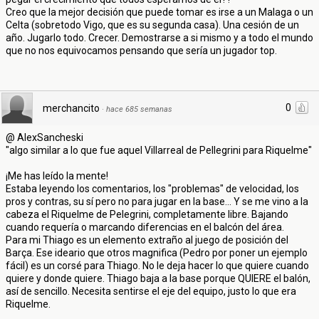
Creo que la mejor decisión que puede tomar es irse a un Malaga o un
Celta (sobretodo Vigo, que es su segunda casa). Una cesión de un
año. Jugarlo todo. Crecer. Demostrarse a si mismo y a todo el mundo
que no nos equivocamos pensando que sería un jugador top.
0
merchancito
·
hace 685 semanas
@ AlexSancheski
"algo similar a lo que fue aquel Villarreal de Pellegrini para Riquelme"
¡Me has leído la mente!
Estaba leyendo los comentarios, los "problemas" de velocidad, los
pros y contras, su sí pero no para jugar en la base... Y se me vino a la
cabeza el Riquelme de Pelegrini, completamente libre. Bajando
cuando requería o marcando diferencias en el balcón del área.
Para mi Thiago es un elemento extraño al juego de posición del
Barça. Ese ideario que otros magnifica (Pedro por poner un ejemplo
fácil) es un corsé para Thiago. No le deja hacer lo que quiere cuando
quiere y donde quiere. Thiago baja a la base porque QUIERE el balón,
así de sencillo. Necesita sentirse el eje del equipo, justo lo que era
Riquelme.