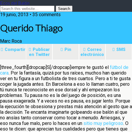
Ecos del Balón
19 junio, 2013 • 35 comments
Querido Thiago
Marc Roca
Compartir
Publicar
Pin
Correo
SMS
en Twitter
electrónico
[three_fourth][dropcap]S[/dropcap]iempre te gustó el
fútbol de
cara
. Por la fantasía, quizá por tus raíces, muchos han querido
ver en tu figura a un futbolista de tres cuartos
. Pero a ti te gusta
coger la jugada antes. En Barcelona a eso lo llaman cuatro, pero
tú nunca te reconociste en ese dorsal y ahí empezaron los
problemas. Tu pausa no es la del juego de posición, es una
pausa exagerada. Y a veces no es pausa, es jugar lento. Porque
la ejecución te obsesiona y prestas más atención al gesto que a
la decisión. Te encanta imaginarte golpeando ese balón al que
no ansías tanto conservar como tocar a menudo. Arriesgas, y
eso nunca fue malo, pero lo haces en un
sitio muy peligroso
. O
eso te dicen: que aprecian tus cualidades pero que tienes que