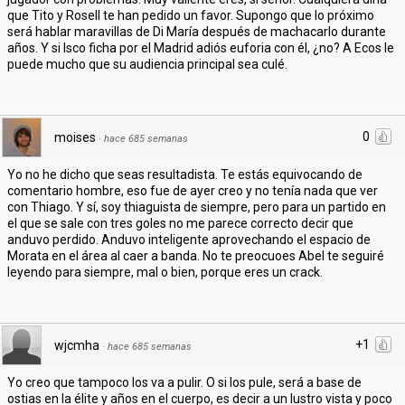
que Tito y Rosell te han pedido un favor. Supongo que lo próximo
será hablar maravillas de Di María después de machacarlo durante
años. Y si Isco ficha por el Madrid adiós euforia con él, ¿no? A Ecos le
puede mucho que su audiencia principal sea culé.
0
moises
·
hace 685 semanas
Yo no he dicho que seas resultadista. Te estás equivocando de
comentario hombre, eso fue de ayer creo y no tenía nada que ver
con Thiago. Y sí, soy thiaguista de siempre, pero para un partido en
el que se sale con tres goles no me parece correcto decir que
anduvo perdido. Anduvo inteligente aprovechando el espacio de
Morata en el área al caer a banda. No te preocuoes Abel te seguiré
leyendo para siempre, mal o bien, porque eres un crack.
+1
wjcmha
·
hace 685 semanas
Yo creo que tampoco los va a pulir. O si los pule, será a base de
ostias en la élite y años en el cuerpo, es decir a un lustro vista y poco