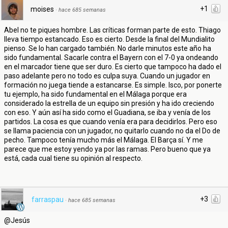
+1
moises
·
hace 685 semanas
Abel no te piques hombre. Las críticas forman parte de esto. Thiago
lleva tiempo estancado. Eso es cierto. Desde la final del Mundialito
pienso. Se lo han cargado también. No darle minutos este año ha
sido fundamental. Sacarle contra el Bayern con el 7-0 ya ondeando
en el marcador tiene que ser duro. Es cierto que tampoco ha dado el
paso adelante pero no todo es culpa suya. Cuando un jugador en
formación no juega tiende a estancarse. Es simple. Isco, por ponerte
tu ejemplo, ha sido fundamental en el Málaga porque era
considerado la estrella de un equipo sin presión y ha ido creciendo
con eso. Y aún así ha sido como el Guadiana, se iba y venía de los
partidos. La cosa es que cuando venía era para decidirlos. Pero eso
se llama paciencia con un jugador, no quitarlo cuando no da el Do de
pecho. Tampoco tenía mucho más el Málaga. El Barça sí. Y me
parece que me estoy yendo ya por las ramas. Pero bueno que ya
está, cada cual tiene su opinión al respecto.
+3
farraspau
·
hace 685 semanas
@Jesús