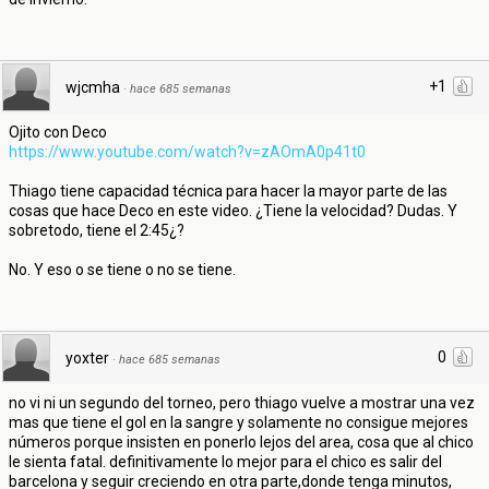
+1
wjcmha
·
hace 685 semanas
Ojito con Deco
https://www.youtube.com/watch?v=zAOmA0p41t0
Thiago tiene capacidad técnica para hacer la mayor parte de las
cosas que hace Deco en este video. ¿Tiene la velocidad? Dudas. Y
sobretodo, tiene el 2:45¿?
No. Y eso o se tiene o no se tiene.
0
yoxter
·
hace 685 semanas
no vi ni un segundo del torneo, pero thiago vuelve a mostrar una vez
mas que tiene el gol en la sangre y solamente no consigue mejores
números porque insisten en ponerlo lejos del area, cosa que al chico
le sienta fatal. definitivamente lo mejor para el chico es salir del
barcelona y seguir creciendo en otra parte,donde tenga minutos,