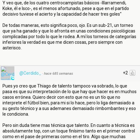
Y veo que, de los cuatro centrocampistas básicos -Illarramendi,
Koke, él e Isco-, es el menos afortunado, pese a que en el partido
decisivo tuviese el acierto y la capacidad de hacer tres goles"
De todas maneras, esto significa poco, ojo. Es un sub-21, un torneo
que ya ha ganado y que lo afronta en unas condiciones psicológicas
complicadas por todo lo que le rodea. A mí los torneos de categorías
inferiores la verdad es que me dicen cosas, pero siempre con
asterisco.
+2
@Cerdido_
·
hace 685 semanas
Pues yo creo que Thiago de talento tampoco va sobrado, lo que
pasa es que su interpretación de lo que hay que hacer es en muchos
casos errónea. Quiero decir con esto que no es un tío que no
interprete el fútbol bien, para mi si lo hace, pero lo liga demasiado a
su gesto técnico y a sus ademanes demasiado rimbombantes y eso
le condiciona.
Pero sin duda tiene mas técnica que talento. En cuanto a técnica es
absolutamente top, con un toque finísimo tanto en el primer control
como en el pase de primeras como en el tiro. Algo que muchas