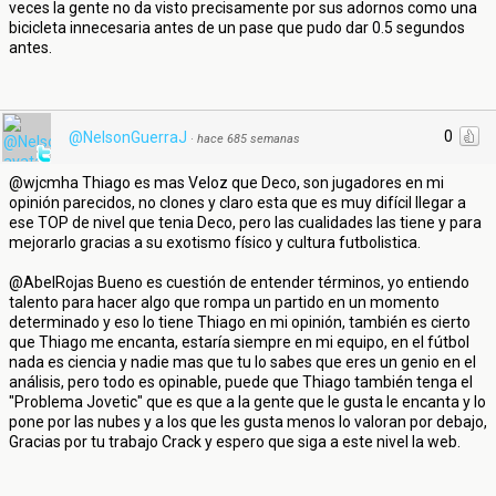
veces la gente no da visto precisamente por sus adornos como una
bicicleta innecesaria antes de un pase que pudo dar 0.5 segundos
antes.
0
@NelsonGuerraJ
·
hace 685 semanas
@wjcmha Thiago es mas Veloz que Deco, son jugadores en mi
opinión parecidos, no clones y claro esta que es muy difícil llegar a
ese TOP de nivel que tenia Deco, pero las cualidades las tiene y para
mejorarlo gracias a su exotismo físico y cultura futbolistica.
@AbelRojas Bueno es cuestión de entender términos, yo entiendo
talento para hacer algo que rompa un partido en un momento
determinado y eso lo tiene Thiago en mi opinión, también es cierto
que Thiago me encanta, estaría siempre en mi equipo, en el fútbol
nada es ciencia y nadie mas que tu lo sabes que eres un genio en el
análisis, pero todo es opinable, puede que Thiago también tenga el
"Problema Jovetic" que es que a la gente que le gusta le encanta y lo
pone por las nubes y a los que les gusta menos lo valoran por debajo,
Gracias por tu trabajo Crack y espero que siga a este nivel la web.