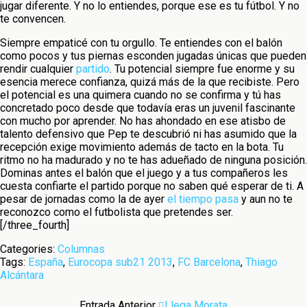
jugar diferente. Y no lo entiendes, porque ese es tu fútbol. Y no
te convencen.
Siempre empaticé con tu orgullo. Te entiendes con el balón
como pocos y tus piernas esconden jugadas únicas que pueden
rendir cualquier
partido
. Tu potencial siempre fue enorme y su
esencia merece confianza, quizá más de la que recibiste. Pero
el potencial es una quimera cuando no se confirma y tú has
concretado poco desde que todavía eras un juvenil fascinante
con mucho por aprender. No has ahondado en ese atisbo de
talento defensivo que Pep te descubrió ni has asumido que la
recepción exige movimiento además de tacto en la bota. Tu
ritmo no ha madurado y no te has adueñado de ninguna posición.
Dominas antes el balón que el juego y a tus compañeros les
cuesta confiarte el partido porque no saben qué esperar de ti. A
pesar de jornadas como la de ayer
el tiempo pasa
y aun no te
reconozco como el futbolista que pretendes ser.
[/three_fourth]
Categories:
Columnas
Tags:
España
,
Eurocopa sub21 2013
,
FC Barcelona
,
Thiago
Alcántara
Entrada Anterior
Llega Morata