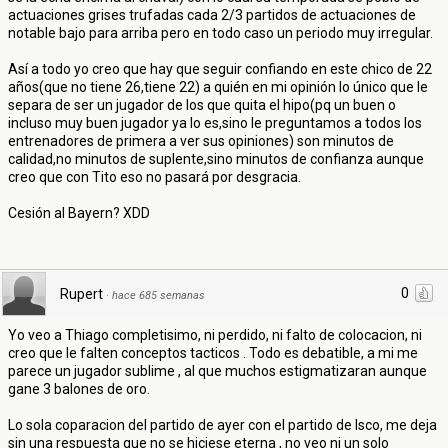
actuaciones grises trufadas cada 2/3 partidos de actuaciones de
notable bajo para arriba pero en todo caso un periodo muy irregular.
Así a todo yo creo que hay que seguir confiando en este chico de 22
años(que no tiene 26,tiene 22) a quién en mi opinión lo único que le
separa de ser un jugador de los que quita el hipo(pq un buen o
incluso muy buen jugador ya lo es,sino le preguntamos a todos los
entrenadores de primera a ver sus opiniones) son minutos de
calidad,no minutos de suplente,sino minutos de confianza aunque
creo que con Tito eso no pasará por desgracia.
Cesión al Bayern? XDD
0
Rupert
·
hace 685 semanas
Yo veo a Thiago completisimo, ni perdido, ni falto de colocacion, ni
creo que le falten conceptos tacticos . Todo es debatible, a mi me
parece un jugador sublime , al que muchos estigmatizaran aunque
gane 3 balones de oro.
Lo sola coparacion del partido de ayer con el partido de Isco, me deja
sin una respuesta que no se hiciese eterna , no veo ni un solo