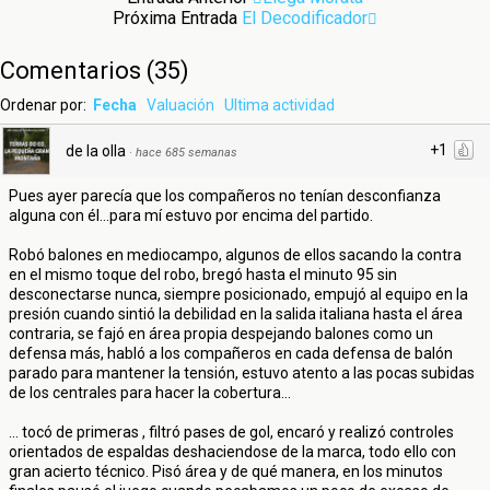
Próxima Entrada
El Decodificador
Comentarios
(
35
)
Ordenar por:
Fecha
Valuación
Ultima actividad
+1
de la olla
·
hace 685 semanas
Pues ayer parecía que los compañeros no tenían desconfianza
alguna con él...para mí estuvo por encima del partido.
Robó balones en mediocampo, algunos de ellos sacando la contra
en el mismo toque del robo, bregó hasta el minuto 95 sin
desconectarse nunca, siempre posicionado, empujó al equipo en la
presión cuando sintió la debilidad en la salida italiana hasta el área
contraria, se fajó en área propia despejando balones como un
defensa más, habló a los compañeros en cada defensa de balón
parado para mantener la tensión, estuvo atento a las pocas subidas
de los centrales para hacer la cobertura...
... tocó de primeras , filtró pases de gol, encaró y realizó controles
orientados de espaldas deshaciendose de la marca, todo ello con
gran acierto técnico. Pisó área y de qué manera, en los minutos