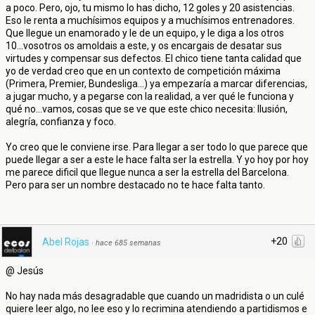
a poco. Pero, ojo, tu mismo lo has dicho, 12 goles y 20 asistencias.
Eso le renta a muchísimos equipos y a muchísimos entrenadores.
Que llegue un enamorado y le de un equipo, y le diga a los otros
10...vosotros os amoldais a este, y os encargais de desatar sus
virtudes y compensar sus defectos. El chico tiene tanta calidad que
yo de verdad creo que en un contexto de competición máxima
(Primera, Premier, Bundesliga...) ya empezaría a marcar diferencias,
a jugar mucho, y a pegarse con la realidad, a ver qué le funciona y
qué no...vamos, cosas que se ve que este chico necesita: Ilusión,
alegría, confianza y foco.
Yo creo que le conviene irse. Para llegar a ser todo lo que parece que
puede llegar a ser a este le hace falta ser la estrella. Y yo hoy por hoy
me parece dificil que llegue nunca a ser la estrella del Barcelona.
Pero para ser un nombre destacado no te hace falta tanto.
+20
Abel Rojas
·
hace 685 semanas
@ Jesús
No hay nada más desagradable que cuando un madridista o un culé
quiere leer algo, no lee eso y lo recrimina atendiendo a partidismos e