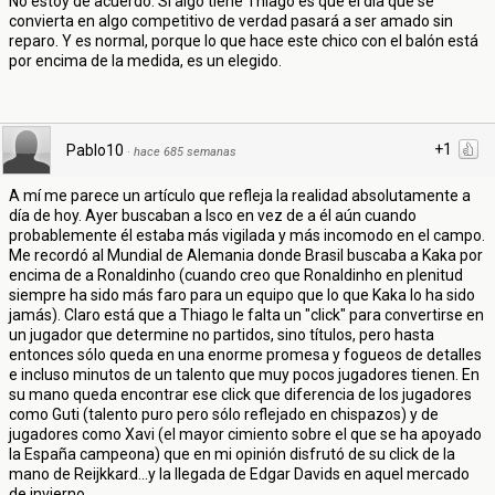
No estoy de acuerdo. Si algo tiene Thiago es que el día que se
convierta en algo competitivo de verdad pasará a ser amado sin
reparo. Y es normal, porque lo que hace este chico con el balón está
por encima de la medida, es un elegido.
+1
Pablo10
·
hace 685 semanas
A mí me parece un artículo que refleja la realidad absolutamente a
día de hoy. Ayer buscaban a Isco en vez de a él aún cuando
probablemente él estaba más vigilada y más incomodo en el campo.
Me recordó al Mundial de Alemania donde Brasil buscaba a Kaka por
encima de a Ronaldinho (cuando creo que Ronaldinho en plenitud
siempre ha sido más faro para un equipo que lo que Kaka lo ha sido
jamás). Claro está que a Thiago le falta un "click" para convertirse en
un jugador que determine no partidos, sino títulos, pero hasta
entonces sólo queda en una enorme promesa y fogueos de detalles
e incluso minutos de un talento que muy pocos jugadores tienen. En
su mano queda encontrar ese click que diferencia de los jugadores
como Guti (talento puro pero sólo reflejado en chispazos) y de
jugadores como Xavi (el mayor cimiento sobre el que se ha apoyado
la España campeona) que en mi opinión disfrutó de su click de la
mano de Reijkkard...y la llegada de Edgar Davids en aquel mercado
de invierno.