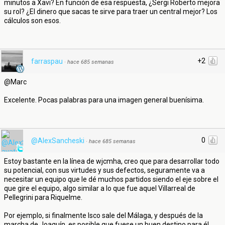
minutos a Xavi? En función de esa respuesta, ¿Sergi Roberto mejora
su rol? ¿El dinero que sacas te sirve para traer un central mejor? Los
cálculos son esos.
+2
farraspau
·
hace 685 semanas
@Marc
Excelente. Pocas palabras para una imagen general buenísima.
0
@AlexSancheski
·
hace 685 semanas
Estoy bastante en la línea de wjcmha, creo que para desarrollar todo
su potencial, con sus virtudes y sus defectos, seguramente va a
necesitar un equipo que le dé muchos partidos siendo el eje sobre el
que gire el equipo, algo similar a lo que fue aquel Villarreal de
Pellegrini para Riquelme.
Por ejemplo, si finalmente Isco sale del Málaga, y después de la
marcha de Joaquín, es posible que fuese un buen destino para él.