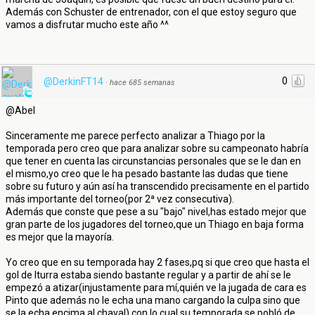
Además con Schuster de entrenador, con el que estoy seguro que
vamos a disfrutar mucho este año ^^
0
@DerkinFT14
·
hace 685 semanas
@Abel
Sinceramente me parece perfecto analizar a Thiago por la
temporada pero creo que para analizar sobre su campeonato habría
que tener en cuenta las circunstancias personales que se le dan en
el mismo,yo creo que le ha pesado bastante las dudas que tiene
sobre su futuro y aún así ha transcendido precisamente en el partido
más importante del torneo(por 2ª vez consecutiva).
Además que conste que pese a su "bajo" nivel,has estado mejor que
gran parte de los jugadores del torneo,que un Thiago en baja forma
es mejor que la mayoría.
Yo creo que en su temporada hay 2 fases,pq si que creo que hasta el
gol de Iturra estaba siendo bastante regular y a partir de ahí se le
empezó a atizar(injustamente para mí,quién ve la jugada de cara es
Pinto que además no le echa una mano cargando la culpa sino que
se la echa encima al chaval) con lo cual su temporada se pobló de