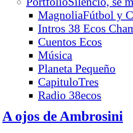
Portfolio
Silencio, se m
Magnolia
Fútbol y C
Intros 38 Ecos Cha
Cuentos Ecos
Música
Planeta Pequeño
CapituloTres
Radio 38ecos
A ojos de Ambrosini