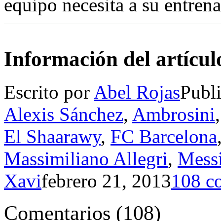
equipo necesita a su entrena
Información del artícul
Escrito por
Abel Rojas
Publ
Alexis Sánchez
,
Ambrosini
El Shaarawy
,
FC Barcelona
Massimiliano Allegri
,
Mess
Xavi
febrero 21, 2013
108 c
Comentarios
(
108
)