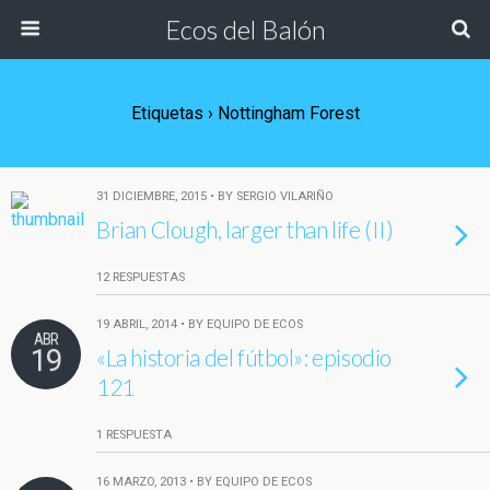
Ecos del Balón
Etiquetas › Nottingham Forest
31 DICIEMBRE, 2015 • BY SERGIO VILARIÑO
Brian Clough, larger than life (II)
12 RESPUESTAS
19 ABRIL, 2014 • BY EQUIPO DE ECOS
ABR
19
«La historia del fútbol»: episodio
121
1 RESPUESTA
16 MARZO, 2013 • BY EQUIPO DE ECOS