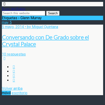
Ecos del Balón
Etiquetas › Glenn Murray
may
5
5 mayo, 2014 • by Miguel Quintana
Conversando con De Grado sobre el
Crystal Palace
10 respuestas
Volver arriba
móvil
escritorio