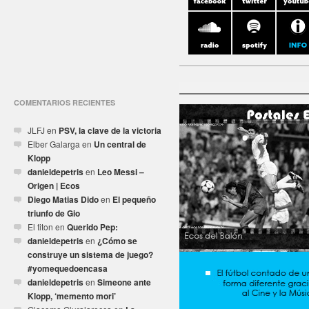
COMENTARIOS RECIENTES
JLFJ
en
PSV, la clave de la victoria
Elber Galarga
en
Un central de
Klopp
danieldepetris
en
Leo Messi –
Origen | Ecos
Diego Matias Dido
en
El pequeño
triunfo de Gio
El titon
en
Querido Pep:
danieldepetris
en
¿Cómo se
construye un sistema de juego?
#yomequedoencasa
danieldepetris
en
Simeone ante
Klopp, ‘memento mori’