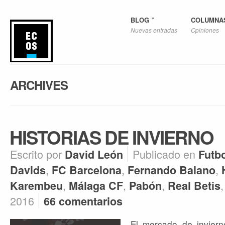
BLOG
COLUMNA
Nuevas entradas
Opiniones
ARCHIVES
HISTORIAS DE INVIERNO
Escrito por
Publicado en
David León
Futbo
,
,
,
Davids
FC Barcelona
Fernando Baiano
,
,
,
Karembeu
Málaga CF
Pabón
Real Betis
2016
66 comentarios
El mercado de invier