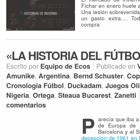
Fichar en enero huele 
Una lesión sobrevenida
un gasto extra…. To
compra
«LA HISTORIA DEL FÚTBO
Escrito por
Publicado en
Equipo de Ecos
,
,
,
Amunike
Argentina
Bernd Schuster
Cop
,
,
Cronología Fútbol
Duckadam
Juegos Ol
,
,
,
Nigeria
Ortega
Steaua Bucarest
Zanetti
comentarios
P
arecía que iba a 
de Europa de 1
Barcelona y al S
decepción de 1961 en 