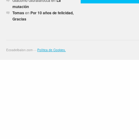
Giacomo Giuralarocca
en
La
mutación
Tomas
en
Por 10 años de felicidad,
Gracias
Ecosdelbalon.com - -
Política de Cookies.