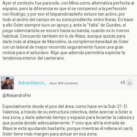
Ayer el contexto fue parecido, con Mina como alternativa perfecta al
espacio, pero la diferencia es que sí se compensó a la perfección
con Rodrigo, y por eso el hispanobrasileño estuvo tan activo, por
todo el ancho del campo en su zona predilecta: entre líneas. En base
a ello Soler siempre tuvo un apoyo y, ante la "falta" de Guedes, el
juego valencianista se escoró hacia su banda, cuando es lo menos
habitual. Concuerdo también en lo de Wass, aunque quizás para
darle más al ataque de Marcelino, la complementariedad de Soler
con un lateral de mayor recorrido seguramente fuese una gran
noticia para el asturiano. Algo que además permitiría explotar la
tendencia interior del canterano.
+3
AdrianBlanco_
·
hace 404 semanas
@AlejandroFer
Especialmente desde el pico del área, como hace en la Sub-21. El
Valencia, a través de su estructura colectiva, debe acercar a Soler a
esa zona, y darle además tiempo y espacio para levantar la cabeza y
que pueda decidir adecuadamente. Y creo que ahí la entrada de
Wass le está ayudando bastante, porque mientras él rellena el carril,
Soler tiene más margen para actuar en esa zona.