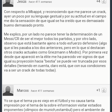
+4
Jesús
·
hace 411 semanas
Con respecto a Mbappé, y reconociendo que me parece un crack,
ayer un poco por su lenguaje gestual y por su actitud en el campo
me dio la sensación de que igual se ha creído que es demasiado
bueno demasiado pronto.
Me explico, por un lado no parece tener la determinación de un
Messi/CR de ser el mejor todos los partidos, y por otro lado,
observo que está bastante ajeno a todo esfuerzo defensivo (algo
que sí les pasaba a los dos anteriores, pero en lo que sí destacan
otros cracks actuales como Griezmann o Modric). Por primera vez
desde que apareció en la élite me ha parecido ver signos de que
igual su proyección hacia "bestia" se puede ver truncada por esos
detalles (teniendo en cuenta, claro está, que con sus condiciones
va a ser un crack de todas todas).
+1
Marcos
·
hace 411 semanas
Yo se que el tema ya es viejo en el fútbol y no causa tanta
impresión por el tema de la sobre-informacion visitar estadios
imponentes (olímpico de munich,estambul) pero el ambiente de