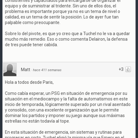
consistentes y capacitados para encargarse de organizar el
equipo y de suministrar al tridente. Sin uno de ellos dos, el
problema es importante porque ya no es un tema de nivel o
calidad, es un tema de sentir la posición. Lo de ayer fue tan
palpable como preocupante.
Sobre lo del pivote, es que yo creo que a Tuchel no le va a quedar
mucho más remedio. Eso o como comenta Delairon, la defensa
de tres puede tener cabida.
+3
Matt
·
hace 411 semanas
Hola a todos desde Paris,
Como cabía esperar, un PSG en situación de emergencia por su
situación en el mediocampo y la falta de automatismos en este
inicio de temporada, lógicamente superado por un rival asentado
y consolido, con una excelente organización que le permite
dominar los partidos y imponer su juego aunque sus máximas
estrellas no están todavía al tope.
En esta situación de emergencia, sin sistemas y rutinas para
progresar en corto, Tuchel eligió la misma vía que Emery en el