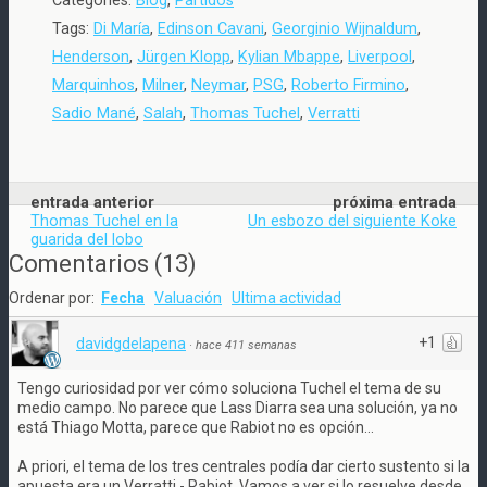
Categories:
Blog
,
Partidos
Tags:
Di María
,
Edinson Cavani
,
Georginio Wijnaldum
,
Henderson
,
Jürgen Klopp
,
Kylian Mbappe
,
Liverpool
,
Marquinhos
,
Milner
,
Neymar
,
PSG
,
Roberto Firmino
,
Sadio Mané
,
Salah
,
Thomas Tuchel
,
Verratti
entrada anterior
próxima entrada
Thomas Tuchel en la
Un esbozo del siguiente Koke
guarida del lobo
Comentarios
(
13
)
Ordenar por:
Fecha
Valuación
Ultima actividad
+1
davidgdelapena
·
hace 411 semanas
Tengo curiosidad por ver cómo soluciona Tuchel el tema de su
medio campo. No parece que Lass Diarra sea una solución, ya no
está Thiago Motta, parece que Rabiot no es opción...
A priori, el tema de los tres centrales podía dar cierto sustento si la
apuesta era un Verratti - Rabiot. Vamos a ver si lo resuelve desde