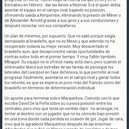
Bernabeu en febrero : dar las llaves a Neymar. Era el quien debía
asentar el equipo en el campo rival, bajando su posición,
ofreciendo salida a Kimpembe, eliminando la presión de Milner o
de Alexander-Arnold gracias a sus giros y a sus conducciones y
después conectar con sus compañeros.
Un plan de mínimos, por supuesto. Que no salió porque exigía
demasiado al brasileño, que no es Messi y que además no ha
recuperado todavía su mejor versión. Muy desacertado el
brasileño ayer, que desaprovechó varias oportunidades de
contras sobre todo en el primer tiempo. Y muy fallón también
Mbappé. Su equipo no lo ofreció nada, está claro, pero cuando el
entrenador libera sus estrellas de las tareas de perseguir los
laterales del Liverpool en fase defensiva, lo que permitió al rival
progresar fácilmente, asentarse en el campo rival y ganar todos
los rebotes, es que se espera un poco más del francés como del
brasileño en términos de determinación individual.
Un apunte para terminar sobre Marquinhos. Coincido con lo que
escribe David De la Peña sobre su curiosa posición entre los
centrales, pero creo que tenía un sentido claro : no arriesgar, no
tentar al destino con un jugador que no es cómodo bajo presión
en una zona donde cada perdida es ocasión de gol. Jugar de cara,
creo que lo agradeció Marquinhos después de las enormes