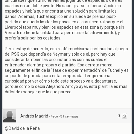
dificultades que sufrió en Nîmes jugando de espaldas o de tres
cuartos en un doble pivote. No sabe girarse o liberar rápido sin
espacios y había que encontrar una solución para limitar los
daños. Además, Tuchel explicó en su rueda de prensa post-
partido que quería limitar los pases en el carril central porque el
Liverpool tapa muy bien los espacios en esta zona (y porque sin
Verratti no tiene la calidad para permitirse tal atrevimiento), y
prefería salir por los costados.
Pero, estoy de acuerdo, eso restó muchísima continuidad al juego
del PSG que dependía de Neymar y solo de el, pero hay que
considerar también las circunstancias con las cuales el
entrenador alemán preparó el partido. Esa derrota marca
seguramente el fin de la "fase de experimentación" de Tuchel y es
un punto de partida para esta temporada. Tengo mucha
curiosidad por ver cómo todo este proceso va a decantarse,
porque como lo decía Alejandro Arroyo ayer, esta plantilla es más
difícil de manejar que lo que parece.
0
Andrés Madrid
·
hace 411 semanas
@David de la Peña