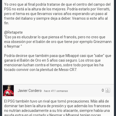
Yo creo que al final podría tratarse de que el centro del campo del
PSG no está a la altura de los mejores. Podría estarlo por Verratti,
pero el tema es que llevamos varios años esperando un paso al
frente del italiano y siempre deja a deber. Veamos si este año al
fin.
@Retapete
"Eso ya es elucubrar lo que piensa el francés, pero no creo que
esa obsesión por el balón de oro que tiene por ejemplo Griezmann
o Neymar "
Podría decirse que también pasa que Mbappé casi que "sabe" que
ganará el Balón de Oro en 5 años casi seguro. Los otros que
mencionan luchan contra el tiempo, sobre todo porque les ha
tocado convivir con la plenitud de Messi-CR7.
0
Javier Cordero
·
hace 411 semanas
El PSG también tuvo un rival que tomó precauciones. Más allá de
dominar tan bien la altura de presión y que además los franceses
no nutrían adecuadamente a su trío atacante, siempre había una
ayuda extra en el costado y Neymar y Mbappé tenían pocas