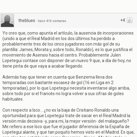
+4
theblues
·
hace 416 semanas
Yo creo que, como apunta el artículo, la ausencia de incorporaciones
(unido a que el Real Madrid en los dos últimos ha perdido a
probablemente tres de los cinco jugadores con más gol de su
plantilla: James, Morata y, sobre todo, Ronaldo), es lo que justifica el
movimiento de Asensio hacia el centro. Probablemente Julen
Lopetegui contase con disponer de un nuevo 9 que, a día de hoy, no
tiene pinta de que vaya a acabar llegando.
Además hay que tener en cuenta que Benzema lleva dos
temporadas con bastante escasez de gol (16 en Liga en 2
temporadas), por lo que Lopetegui necesita inventarse algo arriba,
sobre todo por si el francés no logra volver a sus cifras de goles
habituales.
Con respecto a Isco... ¿no es la baja de Cristiano Ronaldo una
oportunidad para que Lopetegui trate de sacar en el Real Madrid la
versión más decisiva -y, para mi, la mejor versión- del malagueño?
Me refiero a ese Isco que fue el jugador diferencia de la España de
Lopetegui alante, y que tan poquito hemos visto en el Madrid. Es que,