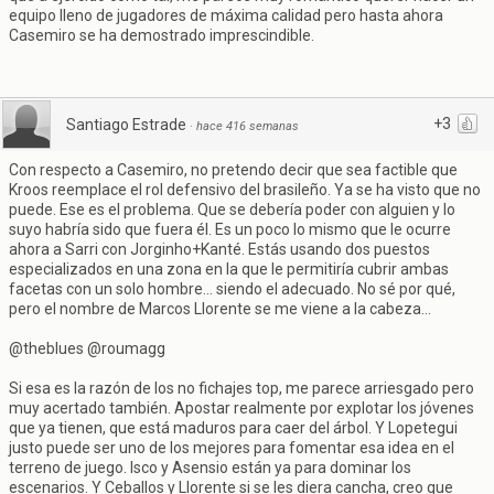
equipo lleno de jugadores de máxima calidad pero hasta ahora
Casemiro se ha demostrado imprescindible.
+3
Santiago Estrade
·
hace 416 semanas
Con respecto a Casemiro, no pretendo decir que sea factible que
Kroos reemplace el rol defensivo del brasileño. Ya se ha visto que no
puede. Ese es el problema. Que se debería poder con alguien y lo
suyo habría sido que fuera él. Es un poco lo mismo que le ocurre
ahora a Sarri con Jorginho+Kanté. Estás usando dos puestos
especializados en una zona en la que le permitiría cubrir ambas
facetas con un solo hombre... siendo el adecuado. No sé por qué,
pero el nombre de Marcos Llorente se me viene a la cabeza...
@theblues @roumagg
Si esa es la razón de los no fichajes top, me parece arriesgado pero
muy acertado también. Apostar realmente por explotar los jóvenes
que ya tienen, que está maduros para caer del árbol. Y Lopetegui
justo puede ser uno de los mejores para fomentar esa idea en el
terreno de juego. Isco y Asensio están ya para dominar los
escenarios. Y Ceballos y Llorente si se les diera cancha, creo que