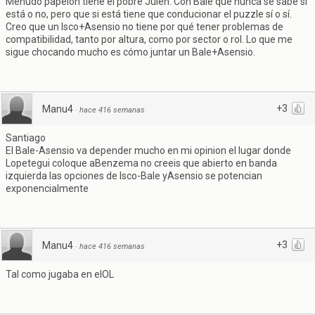
Menudo papelón tiene el pobre Julen. Con Bale que nunca se sabe si
está o no, pero que si está tiene que conducionar el puzzle sí o sí.
Creo que un Isco+Asensio no tiene por qué tener problemas de
compatibilidad, tanto por altura, como por sector o rol. Lo que me
sigue chocando mucho es cómo juntar un Bale+Asensio.
+3
Manu4
·
hace 416 semanas
Santiago
El Bale-Asensio va depender mucho en mi opinion el lugar donde
Lopetegui coloque aBenzema no creeis que abierto en banda
izquierda las opciones de Isco-Bale yAsensio se potencian
exponencialmente
+3
Manu4
·
hace 416 semanas
Tal como jugaba en elOL