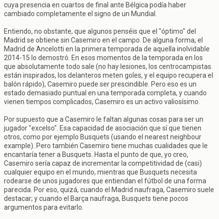
cuya presencia en cuartos de final ante Bélgica podía haber
cambiado completamente el signo de un Mundial.
Entiendo, no obstante, que algunos penséis que el "óptimo" del
Madrid se obtiene sin Casemiro en el campo. De alguna forma, el
Madrid de Ancelotti en la primera temporada de aquella inolvidable
2014-15 lo demostró. En esos momentos de la temporada en los
que absolutamente todo sale (no hay lesiones, los centrocampistas
están inspirados, los delanteros meten goles, y el equipo recupera el
balón rápido), Casemiro puede ser prescindible. Pero eso es un
estado demasiado puntual en una temporada completa, y cuando
vienen tiempos complicados, Casemiro es un activo valiosísimo.
Por supuesto que a Casemiro le faltan algunas cosas para ser un
jugador "excelso". Esa capacidad de asociación que sí que tienen
otros, como por ejemplo Busquets (usando el nearest neighbour
example). Pero también Casemiro tiene muchas cualidades que le
encantaría tener a Busquets. Hasta el punto de que, yo creo,
Casemiro sería capaz de incrementar la competitividad de (casi)
cualquier equipo en el mundo, mientras que Busquets necesita
rodearse de unos jugadores que entiendan el fútbol de una forma
parecida. Por eso, quizá, cuando el Madrid naufraga, Casemiro suele
destacar; y cuando el Barça naufraga, Busquets tiene pocos
argumentos para evitarlo.