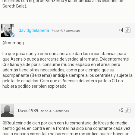
recientes con el gol de Benzema y la tendencia a las lesiones de
Gareth Bale).
+4
davidgdelapena
·
hace 416 semanas
@roumagg
Lo que pasa que yo creo que ahora se dan las circunstancias para
que Asensio pueda acercarse de verdad al remate. Evidentemente
Cristiano ya de por sí consume mucho espacio en el área, pero
además tiene otras necesidades, como por ejemplo que su
acompañante (Benzema) anticipe siempre a los centrales y sujete la
pelota de espaldas. Creo que el Asensio delantero junto a CR no
hubiera podido ser bien explotado.
+5
David1989
·
hace 416 semanas
@Raul coincido cien por cien con tu comentario de Kross de medio
centro goles en contra en la frontal, ha sido una constante cada vez
que a ejercido como tal, me parece muy romántico querer hacer un