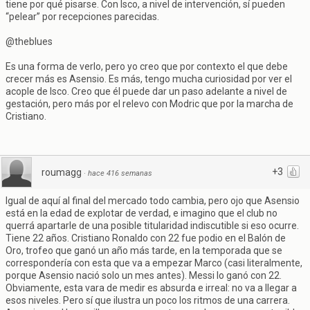
tiene por qué pisarse. Con Isco, a nivel de intervención, sí pueden
“pelear” por recepciones parecidas.
@theblues
Es una forma de verlo, pero yo creo que por contexto el que debe
crecer más es Asensio. Es más, tengo mucha curiosidad por ver el
acople de Isco. Creo que él puede dar un paso adelante a nivel de
gestación, pero más por el relevo con Modric que por la marcha de
Cristiano.
+3
roumagg
·
hace 416 semanas
Igual de aquí al final del mercado todo cambia, pero ojo que Asensio
está en la edad de explotar de verdad, e imagino que el club no
querrá apartarle de una posible titularidad indiscutible si eso ocurre.
Tiene 22 años. Cristiano Ronaldo con 22 fue podio en el Balón de
Oro, trofeo que ganó un año más tarde, en la temporada que se
correspondería con esta que va a empezar Marco (casi literalmente,
porque Asensio nació solo un mes antes). Messi lo ganó con 22.
Obviamente, esta vara de medir es absurda e irreal: no va a llegar a
esos niveles. Pero sí que ilustra un poco los ritmos de una carrera.