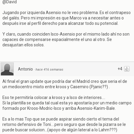
@David
Jugando por izquierda Asensio no le veo problema. Es el contrapeso
del galés. Pero mi impresión es que Marco va a necesitar antes o
después irse al perfil derecho para alcanzar todo su potencial.
Y claro, cuando coinciden Isco-Asensio por el mismo lado ahí no son
capaces de compensarse espacialmente el uno al otro. Se
desajustan ellos solos.
+4
Antonio
·
hace 416 semanas
Al final el gran update que podría dar el Madrid creo que seria el de
un mediocentro mixto entre kroos y Casemiro (Pjanic??) .
Eso te permitiría colocar a kroos y a Isco de interiores....
Si la plantilla se queda tal cual esta yo apostaría por un medio campo
formado por Kroos-Modric-Isco y arriba Asensio-Karim-Bale.
Es a lo mas Top que se puede aspirar siendo cierto el tema del
retorno defensivo de Toni....pero seguro que desde la pizarra se le
puede buscar solucion...(apoyo de algún lateral a lo Lahm???)