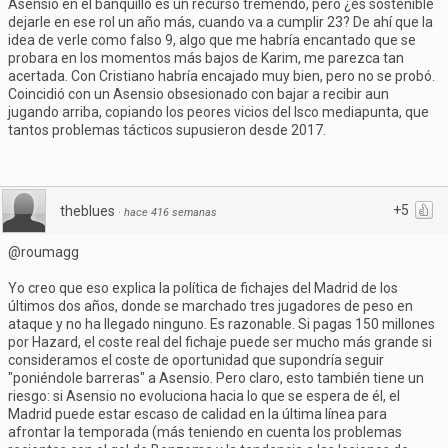
Asensio en el banquillo es un recurso tremendo, pero ¿es sostenible
dejarle en ese rol un año más, cuando va a cumplir 23? De ahí que la
idea de verle como falso 9, algo que me habría encantado que se
probara en los momentos más bajos de Karim, me parezca tan
acertada. Con Cristiano habría encajado muy bien, pero no se probó.
Coincidió con un Asensio obsesionado con bajar a recibir aun
jugando arriba, copiando los peores vicios del Isco mediapunta, que
tantos problemas tácticos supusieron desde 2017.
+5
theblues
·
hace 416 semanas
@roumagg
Yo creo que eso explica la política de fichajes del Madrid de los
últimos dos años, donde se marchado tres jugadores de peso en
ataque y no ha llegado ninguno. Es razonable. Si pagas 150 millones
por Hazard, el coste real del fichaje puede ser mucho más grande si
consideramos el coste de oportunidad que supondría seguir
"poniéndole barreras" a Asensio. Pero claro, esto también tiene un
riesgo: si Asensio no evoluciona hacia lo que se espera de él, el
Madrid puede estar escaso de calidad en la última línea para
afrontar la temporada (más teniendo en cuenta los problemas