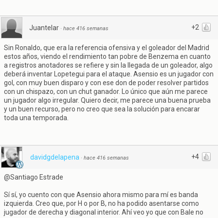
+2
Juantelar
·
hace 416 semanas
Sin Ronaldo, que era la referencia ofensiva y el goleador del Madrid
estos años, viendo el rendimiento tan pobre de Benzema en cuanto
a registros anotadores se refiere y sin la llegada de un goleador, algo
deberá inventar Lopetegui para el ataque. Asensio es un jugador con
gol, con muy buen disparo y con ese don de poder resolver partidos
con un chispazo, con un chut ganador. Lo único que aún me parece
un jugador algo irregular. Quiero decir, me parece una buena prueba
y un buen recurso, pero no creo que sea la solución para encarar
toda una temporada.
+4
davidgdelapena
·
hace 416 semanas
@Santiago Estrade
Sí sí, yo cuento con que Asensio ahora mismo para mí es banda
izquierda. Creo que, por H o por B, no ha podido asentarse como
jugador de derecha y diagonal interior. Ahí veo yo que con Bale no