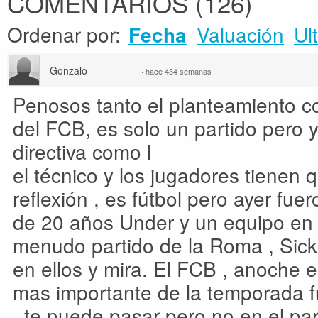
COMENTARIOS
(
126
)
Ordenar por:
Valuación
Ul
Fecha
Gonzalo
·
hace 434 semanas
Penosos tanto el planteamiento 
del FCB, es solo un partido pero 
directiva como l
el técnico y los jugadores tienen
reflexión , es fútbol pero ayer fu
de 20 años Under y un equipo en te
menudo partido de la Roma , Sick
en ellos y mira. El FCB , anoche e
mas importante de la temporada 
, te puede pasar pero no en el pa