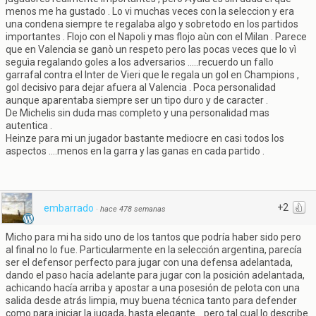
menos me ha gustado . Lo vi muchas veces con la seleccion y era
una condena siempre te regalaba algo y sobretodo en los partidos
importantes . Flojo con el Napoli y mas flojo aùn con el Milan . Parece
que en Valencia se ganò un respeto pero las pocas veces que lo vì
seguìa regalando goles a los adversarios .....recuerdo un fallo
garrafal contra el Inter de Vieri que le regala un gol en Champions ,
gol decisivo para dejar afuera al Valencia . Poca personalidad
aunque aparentaba siempre ser un tipo duro y de caracter .
De Michelis sin duda mas completo y una personalidad mas
autentica .
Heinze para mi un jugador bastante mediocre en casi todos los
aspectos ....menos en la garra y las ganas en cada partido .
+2
embarrado
·
hace 478 semanas
Micho para mi ha sido uno de los tantos que podría haber sido pero
al final no lo fue. Particularmente en la selección argentina, parecía
ser el defensor perfecto para jugar con una defensa adelantada,
dando el paso hacía adelante para jugar con la posición adelantada,
achicando hacía arriba y apostar a una posesión de pelota con una
salida desde atrás limpia, muy buena técnica tanto para defender
como para iniciar la jugada, hasta elegante... pero tal cual lo describe