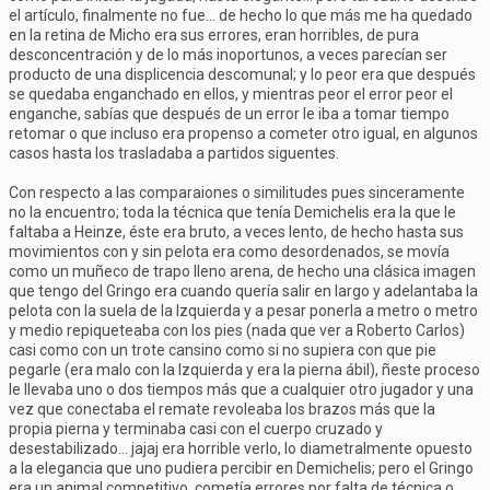
el artículo, finalmente no fue... de hecho lo que más me ha quedado
en la retina de Micho era sus errores, eran horribles, de pura
desconcentración y de lo más inoportunos, a veces parecían ser
producto de una displicencia descomunal; y lo peor era que después
se quedaba enganchado en ellos, y mientras peor el error peor el
enganche, sabías que después de un error le iba a tomar tiempo
retomar o que incluso era propenso a cometer otro igual, en algunos
casos hasta los trasladaba a partidos siguentes.
Con respecto a las comparaiones o similitudes pues sinceramente
no la encuentro; toda la técnica que tenía Demichelis era la que le
faltaba a Heinze, éste era bruto, a veces lento, de hecho hasta sus
movimientos con y sin pelota era como desordenados, se movía
como un muñeco de trapo lleno arena, de hecho una clásica imagen
que tengo del Gringo era cuando quería salir en largo y adelantaba la
pelota con la suela de la Izquierda y a pesar ponerla a metro o metro
y medio repiqueteaba con los pies (nada que ver a Roberto Carlos)
casi como con un trote cansino como si no supiera con que pie
pegarle (era malo con la Izquierda y era la pierna ábil), ñeste proceso
le llevaba uno o dos tiempos más que a cualquier otro jugador y una
vez que conectaba el remate revoleaba los brazos más que la
propia pierna y terminaba casi con el cuerpo cruzado y
desestabilizado... jajaj era horrible verlo, lo diametralmente opuesto
a la elegancia que uno pudiera percibir en Demichelis; pero el Gringo
era un animal competitivo, cometía errores por falta de técnica o