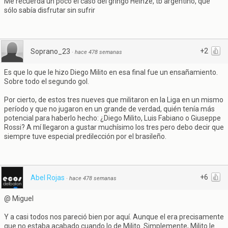
Me recuerda un poco el caso del gringo Heinze, tb argentino, que
sólo sabía disfrutar sin sufrir
+2
Soprano_23
·
hace 478 semanas
Es que lo que le hizo Diego Milito en esa final fue un ensañamiento.
Sobre todo el segundo gol.
Por cierto, de estos tres nueves que militaron en la Liga en un mismo
período y que no jugaron en un grande de verdad, quién tenía más
potencial para haberlo hecho: ¿Diego Milito, Luis Fabiano o Giuseppe
Rossi? A mí llegaron a gustar muchísimo los tres pero debo decir que
siempre tuve especial predilección por el brasileño.
+6
Abel Rojas
·
hace 478 semanas
@ Miguel
Y a casi todos nos pareció bien por aquí. Aunque el era precisamente
que no estaba acabado cuando lo de Milito. Simplemente, Milito le