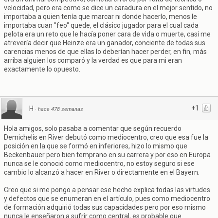
velocidad, pero era como se dice un caradura en el mejor sentido, no
importaba a quien tenía que marcar ni donde hacerlo, menos le
importaba cuan "feo" quede, el clásico jugador para el cual cada
pelota era un reto que le hacía poner cara de vida o muerte, casi me
atrevería decir que Heinze era un ganador, conciente de todas sus
carencias menos de que ellas lo deberían hacer perder, en fin, más
arriba alguien los comparó y la verdad es que para mi eran
exactamente lo opuesto.
+1
H
·
hace 478 semanas
Hola amigos, solo pasaba a comentar que según recuerdo
Demichelis en River debutó como mediocentro, creo que esa fue la
posición en la que se formó en inferiores, hizo lo mismo que
Beckenbauer pero bien temprano en su carrera y por eso en Europa
nunca se le conoció como mediocentro, no estoy seguro si ese
cambio lo alcanzó a hacer en River o directamente en el Bayern.
Creo que si me pongo a pensar ese hecho explica todas las virtudes
y defectos que se enumeran en el artículo, pues como mediocentro
de formación adquirió todas sus capacidades pero por eso mismo
nunca le enseñaron a sufrir como central, es probable que