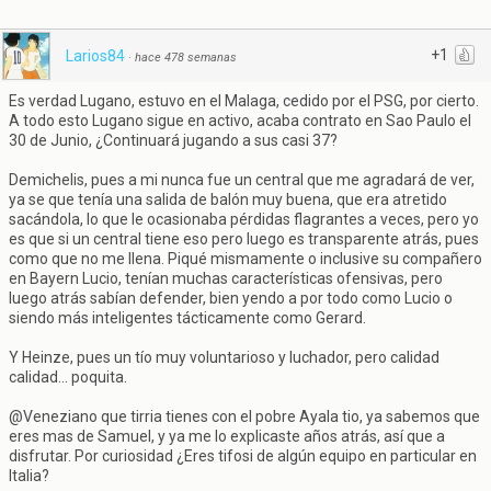
+1
Larios84
·
hace 478 semanas
Es verdad Lugano, estuvo en el Malaga, cedido por el PSG, por cierto.
A todo esto Lugano sigue en activo, acaba contrato en Sao Paulo el
30 de Junio, ¿Continuará jugando a sus casi 37?
Demichelis, pues a mi nunca fue un central que me agradará de ver,
ya se que tenía una salida de balón muy buena, que era atretido
sacándola, lo que le ocasionaba pérdidas flagrantes a veces, pero yo
es que si un central tiene eso pero luego es transparente atrás, pues
como que no me llena. Piqué mismamente o inclusive su compañero
en Bayern Lucio, tenían muchas características ofensivas, pero
luego atrás sabían defender, bien yendo a por todo como Lucio o
siendo más inteligentes tácticamente como Gerard.
Y Heinze, pues un tío muy voluntarioso y luchador, pero calidad
calidad... poquita.
@Veneziano que tirria tienes con el pobre Ayala tio, ya sabemos que
eres mas de Samuel, y ya me lo explicaste años atrás, así que a
disfrutar. Por curiosidad ¿Eres tifosi de algún equipo en particular en
Italia?