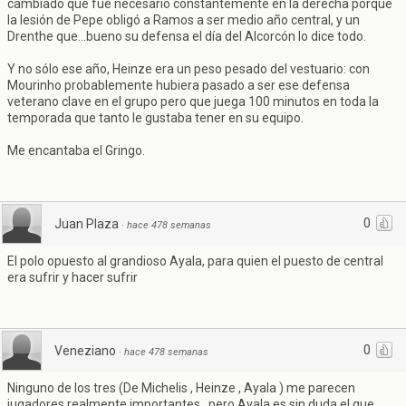
cambiado que fue necesario constantemente en la derecha porque
la lesión de Pepe obligó a Ramos a ser medio año central, y un
Drenthe que...bueno su defensa el día del Alcorcón lo dice todo.
Y no sólo ese año, Heinze era un peso pesado del vestuario: con
Mourinho probablemente hubiera pasado a ser ese defensa
veterano clave en el grupo pero que juega 100 minutos en toda la
temporada que tanto le gustaba tener en su equipo.
Me encantaba el Gringo.
0
Juan Plaza
·
hace 478 semanas
El polo opuesto al grandioso Ayala, para quien el puesto de central
era sufrir y hacer sufrir
0
Veneziano
·
hace 478 semanas
Ninguno de los tres (De Michelis , Heinze , Ayala ) me parecen
jugadores realmente importantes , pero Ayala es sin duda el que