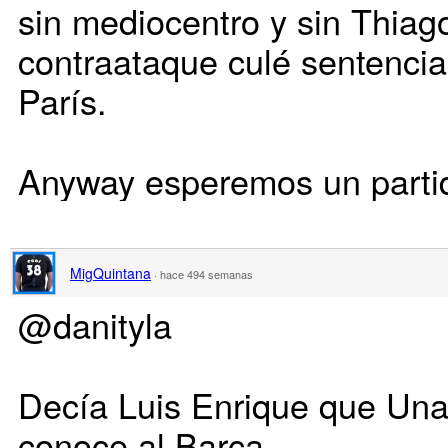
sin mediocentro y sin Thiago
contraataque culé sentenciar
París.
Anyway esperemos un parti
MigQuintana
·
hace 494 semanas
@danityla
Decía Luis Enrique que Una
conoce al Barça.