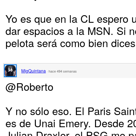
Yo es que en la CL espero 
dar espacios a la MSN. Si n
pelota será como bien dices
MigQuintana
·
hace 494 semanas
@Roberto
Y no sólo eso. El Paris Sai
es de Unai Emery. Desde 2
Julian Draxler, el PSG me p