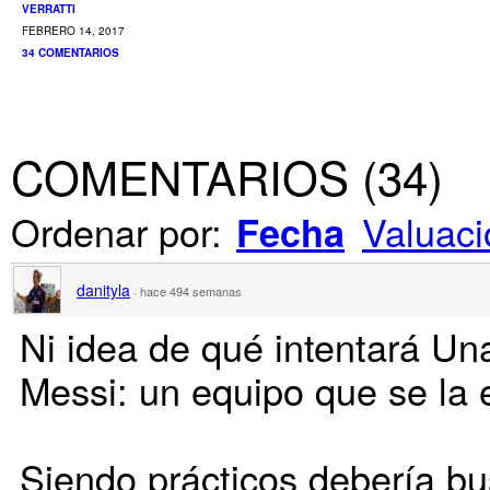
VERRATTI
FEBRERO 14, 2017
34 COMENTARIOS
COMENTARIOS
(
34
)
Ordenar por:
Valuaci
Fecha
danityla
·
hace 494 semanas
Ni idea de qué intentará Una
Messi: un equipo que se la 
Siendo prácticos debería bus