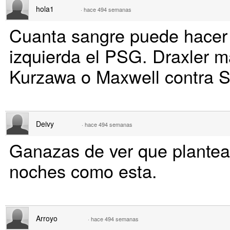
hola1
·
hace 494 semanas
Cuanta sangre puede hacer
izquierda el PSG. Draxler m
Kurzawa o Maxwell contra S
Deivy
·
hace 494 semanas
Ganazas de ver que plantea 
noches como esta.
Arroyo
·
hace 494 semanas