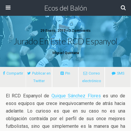
Ecos del Balón
29 Enero, 2017 • 3 Comments
Jurado En Este RCD Espanyol
Miguel Quintana
Compartir
Publicar en
Pin
Correo
SMS
Twitter
electrónico
El RCD Espanyol de
Quique Sánchez Flores
es uno de
esos equipos que crece inequivocamente de atrás hacia
adelante. Lo curioso es que en su caso no es una
obligación contraída por el perfil de sus once mejores
futbolistas, sino que
simplemente es la manera que ha