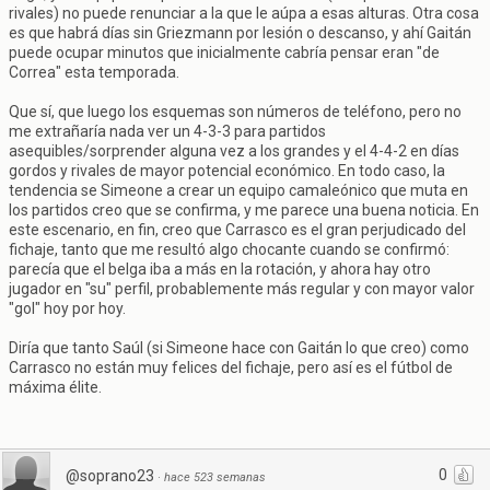
rivales) no puede renunciar a la que le aúpa a esas alturas. Otra cosa
es que habrá días sin Griezmann por lesión o descanso, y ahí Gaitán
puede ocupar minutos que inicialmente cabría pensar eran "de
Correa" esta temporada.
Que sí, que luego los esquemas son números de teléfono, pero no
me extrañaría nada ver un 4-3-3 para partidos
asequibles/sorprender alguna vez a los grandes y el 4-4-2 en días
gordos y rivales de mayor potencial económico. En todo caso, la
tendencia se Simeone a crear un equipo camaleónico que muta en
los partidos creo que se confirma, y me parece una buena noticia. En
este escenario, en fin, creo que Carrasco es el gran perjudicado del
fichaje, tanto que me resultó algo chocante cuando se confirmó:
parecía que el belga iba a más en la rotación, y ahora hay otro
jugador en "su" perfil, probablemente más regular y con mayor valor
"gol" hoy por hoy.
Diría que tanto Saúl (si Simeone hace con Gaitán lo que creo) como
Carrasco no están muy felices del fichaje, pero así es el fútbol de
máxima élite.
0
@soprano23
·
hace 523 semanas