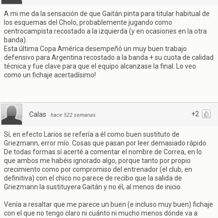
A mi me da la sensación de que Gaitán pinta para titular habitual de
los esquemas del Cholo, probablemente jugando como
centrocampista recostado a la izquierda (y en ocasiones en la otra
banda).
Esta última Copa América desempeñó un muy buen trabajo
defensivo para Argentina recostado a la banda + su cuota de calidad
técnica y fue clave para que el equipo alcanzase la final. Lo veo
como un fichaje acertadísimo!
+2
Calas
·
hace 522 semanas
Sí, en efecto Larios se refería a él como buen sustituto de
Griezmann, error mío. Cosas que pasan por leer demasiado rápido.
De todas formas sí acerté a comentar el nombre de Correa, en lo
que ambos me habéis ignorado algo, porque tanto por propio
crecimiento como por compromiso del entrenador (el club, en
definitiva) con el chico no parece de recibo que la salida de
Griezmann la sustituyera Gaitán y no él, al menos de inicio.
Venía a resaltar que me parece un buen (e incluso muy buen) fichaje
con el que no tengo claro ni cuánto ni mucho menos dónde va a