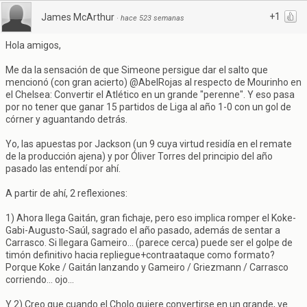
+1
James McArthur
·
hace 523 semanas
Hola amigos,
Me da la sensación de que Simeone persigue dar el salto que
mencionó (con gran acierto) @AbelRojas al respecto de Mourinho en
el Chelsea: Convertir el Atlético en un grande "perenne". Y eso pasa
por no tener que ganar 15 partidos de Liga al año 1-0 con un gol de
córner y aguantando detrás.
Yo, las apuestas por Jackson (un 9 cuya virtud residía en el remate
de la producción ajena) y por Óliver Torres del principio del año
pasado las entendí por ahí.
A partir de ahí, 2 reflexiones:
1) Ahora llega Gaitán, gran fichaje, pero eso implica romper el Koke-
Gabi-Augusto-Saúl, sagrado el año pasado, además de sentar a
Carrasco. Si llegara Gameiro... (parece cerca) puede ser el golpe de
timón definitivo hacia repliegue+contraataque como formato?
Porque Koke / Gaitán lanzando y Gameiro / Griezmann / Carrasco
corriendo... ojo...
Y 2) Creo que cuando el Cholo quiere convertirse en un grande, ve