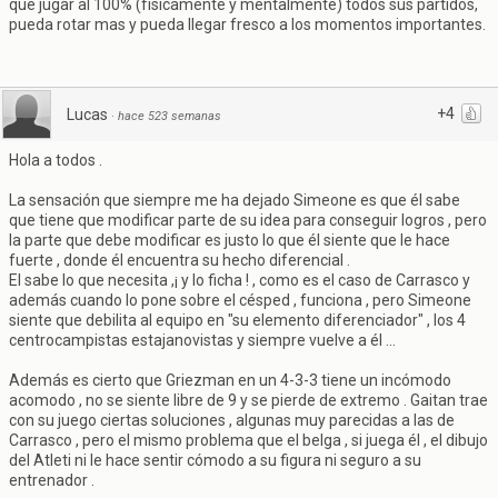
que jugar al 100% (físicamente y mentalmente) todos sus partidos,
pueda rotar mas y pueda llegar fresco a los momentos importantes.
+4
Lucas
·
hace 523 semanas
Hola a todos .
La sensación que siempre me ha dejado Simeone es que él sabe
que tiene que modificar parte de su idea para conseguir logros , pero
la parte que debe modificar es justo lo que él siente que le hace
fuerte , donde él encuentra su hecho diferencial .
El sabe lo que necesita ,¡ y lo ficha ! , como es el caso de Carrasco y
además cuando lo pone sobre el césped , funciona , pero Simeone
siente que debilita al equipo en "su elemento diferenciador" , los 4
centrocampistas estajanovistas y siempre vuelve a él ...
Además es cierto que Griezman en un 4-3-3 tiene un incómodo
acomodo , no se siente libre de 9 y se pierde de extremo . Gaitan trae
con su juego ciertas soluciones , algunas muy parecidas a las de
Carrasco , pero el mismo problema que el belga , si juega él , el dibujo
del Atleti ni le hace sentir cómodo a su figura ni seguro a su
entrenador .