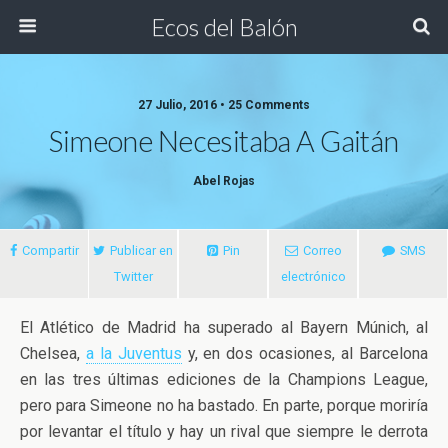
Ecos del Balón
27 Julio, 2016 • 25 Comments
Simeone Necesitaba A Gaitán
Abel Rojas
Compartir
Publicar en
Pin
Correo
SMS
Twitter
electrónico
El Atlético de Madrid ha superado al Bayern Múnich, al
Chelsea,
a la Juventus
y, en dos ocasiones, al Barcelona
en las tres últimas ediciones de la Champions League,
pero para Simeone no ha bastado. En parte, porque
moriría
por levantar el título y hay un rival que siempre le derrota