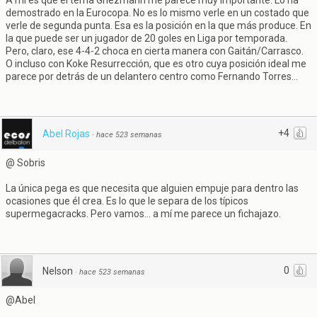
A mí es que el tema Griezmann me parece muy importante. Lo ha
demostrado en la Eurocopa. No es lo mismo verle en un costado que
verle de segunda punta. Esa es la posición en la que más produce. En
la que puede ser un jugador de 20 goles en Liga por temporada.
Pero, claro, ese 4-4-2 choca en cierta manera con Gaitán/Carrasco.
O incluso con Koke Resurrección, que es otro cuya posición ideal me
parece por detrás de un delantero centro como Fernando Torres...
+4
Abel Rojas
·
hace 523 semanas
@ Sobris
La única pega es que necesita que alguien empuje para dentro las
ocasiones que él crea. Es lo que le separa de los típicos
supermegacracks. Pero vamos... a mí me parece un fichajazo.
0
Nelson
·
hace 523 semanas
@Abel