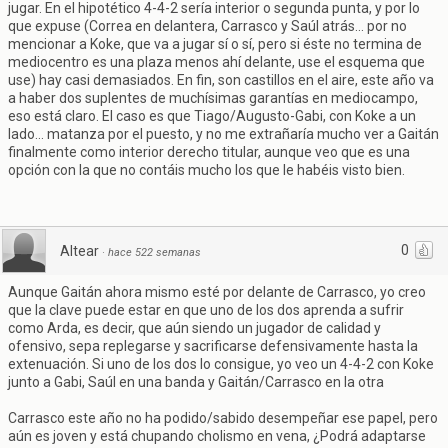
jugar. En el hipotético 4-4-2 sería interior o segunda punta, y por lo
que expuse (Correa en delantera, Carrasco y Saúl atrás... por no
mencionar a Koke, que va a jugar sí o sí, pero si éste no termina de
mediocentro es una plaza menos ahí delante, use el esquema que
use) hay casi demasiados. En fin, son castillos en el aire, este año va
a haber dos suplentes de muchísimas garantías en mediocampo,
eso está claro. El caso es que Tiago/Augusto-Gabi, con Koke a un
lado... matanza por el puesto, y no me extrañaría mucho ver a Gaitán
finalmente como interior derecho titular, aunque veo que es una
opción con la que no contáis mucho los que le habéis visto bien.
0
Altear
·
hace 522 semanas
Aunque Gaitán ahora mismo esté por delante de Carrasco, yo creo
que la clave puede estar en que uno de los dos aprenda a sufrir
como Arda, es decir, que aún siendo un jugador de calidad y
ofensivo, sepa replegarse y sacrificarse defensivamente hasta la
extenuación. Si uno de los dos lo consigue, yo veo un 4-4-2 con Koke
junto a Gabi, Saúl en una banda y Gaitán/Carrasco en la otra
Carrasco este año no ha podido/sabido desempeñar ese papel, pero
aún es joven y está chupando cholismo en vena, ¿Podrá adaptarse