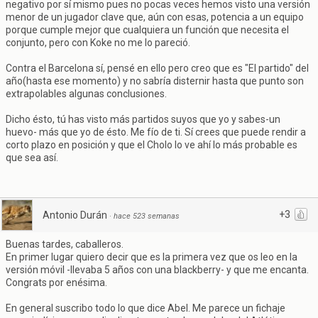
negativo por sí mismo pues no pocas veces hemos visto una versión
menor de un jugador clave que, aún con esas, potencia a un equipo
porque cumple mejor que cualquiera un función que necesita el
conjunto, pero con Koke no me lo pareció.
Contra el Barcelona sí, pensé en ello pero creo que es "El partido" del
año(hasta ese momento) y no sabría disternir hasta que punto son
extrapolables algunas conclusiones.
Dicho ésto, tú has visto más partidos suyos que yo y sabes-un
huevo- más que yo de ésto. Me fío de ti. Sí crees que puede rendir a
corto plazo en posición y que el Cholo lo ve ahí lo más probable es
que sea así.
+3
Antonio Durán
·
hace 523 semanas
Buenas tardes, caballeros.
En primer lugar quiero decir que es la primera vez que os leo en la
versión móvil -llevaba 5 años con una blackberry- y que me encanta.
Congrats por enésima.
En general suscribo todo lo que dice Abel. Me parece un fichaje