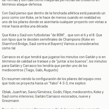
de formas y son casi como máquinas perfectas del cholismo en
términos ataque-defensa.
Con Saúl pienso que dentro de la hinchada atlética está pasando un
poco como con Koke, se le hace de menos cuando en realidad es
uno de los pilares donde se asentaría cualquier proyecto con vistas a
mirar hacia arriba una década.
Que Koke y Saúl son futbolistas "de 80M"... que son el 6 y el 8. Que
son tipos que te deciden semifinales de Champions (Koke en
Stamford Bridge, Saúl contra el Bayern) Vamos a considerarlos
como tal.
Carrasco es el que tendrá que jugarse los minutos con Gaitán y si en
términos de calidad se tratase y de "juntar a los buenos", los minutos
para Gaitán y Carrasco los tendría que perder uno de los
mediocentros (Tiago, Gabi, Augusto)
En resumen viendo la configuración de los pilares del equipo creo
que todo se proyecta hacia un "falso" 4-3-3, me explico:
Oblak; Juanfran, Savic/Giménez, Godín, Filipe; mediocentro; Koke y
Saúl como interiores; Gaitán/Carrasco escorados, nueve y
Griezmann