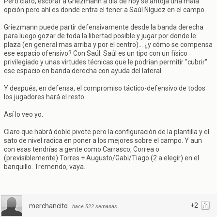
Pero claro, escorar a Griezmann a día de hoy se antoja una mala
opción pero ahí es donde entra el tener a Saúl Ñíguez en el campo.
Griezmann puede partir defensivamente desde la banda derecha
para luego gozar de toda la libertad posible y jugar por donde le
plaza (en general mas arriba y por el centro)... ¿y cómo se compensa
ese espacio ofensivo? Con Saúl. Saúl es un tipo con un físico
privilegiado y unas virtudes técnicas que le podrían permitir "cubrir"
ese espacio en banda derecha con ayuda del lateral.
Y después, en defensa, el compromiso táctico-defensivo de todos
los jugadores hará el resto.
Así lo veo yo.
Claro que habrá doble pivote pero la configuración de la plantilla y el
sato de nivel radica en poner a los mejores sobre el campo. Y aun
con esas tendrías a gente como Carrasco, Correa o
(previsiblemente) Torres + Augusto/Gabi/Tiago (2 a elegir) en el
banquillo. Tremendo, vaya.
+2
merchancito
·
hace 522 semanas