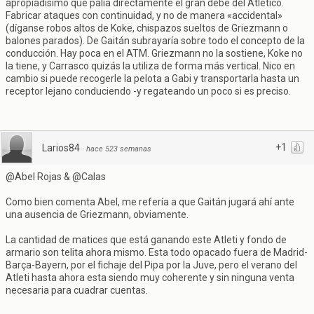
apropiadísimo que palia directamente el gran debe del Atlético.
Fabricar ataques con continuidad, y no de manera «accidental»
(díganse robos altos de Koke, chispazos sueltos de Griezmann o
balones parados). De Gaitán subrayaría sobre todo el concepto de la
conducción. Hay poca en el ATM. Griezmann no la sostiene, Koke no
la tiene, y Carrasco quizás la utiliza de forma más vertical. Nico en
cambio si puede recogerle la pelota a Gabi y transportarla hasta un
receptor lejano conduciendo -y regateando un poco si es preciso.
+1
Larios84
·
hace 523 semanas
@Abel Rojas & @Calas
Como bien comenta Abel, me refería a que Gaitán jugará ahí ante
una ausencia de Griezmann, obviamente.
La cantidad de matices que está ganando este Atleti y fondo de
armario son telita ahora mismo. Esta todo opacado fuera de Madrid-
Barça-Bayern, por el fichaje del Pipa por la Juve, pero el verano del
Atleti hasta ahora esta siendo muy coherente y sin ninguna venta
necesaria para cuadrar cuentas.