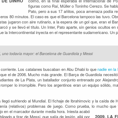
A DE DINHO
colmo, en la final esperaba el Internacional de Po
figuras como Raí, Müller o Toninho Cerezo. Se habl
Pato, pero a sus 17 añitos, poca amenaza podía resu
meros 80 minutos. El caso es que el Barcelona tampoco las tuvo. Obn
stas jugaron con aire rutinario, a la espera de un gol que, eran el B
marcó y se llevó el título. Un Inter, Pato aparte, sin genios ocultos e
e la Intercontinental inyecta en el representante sudamericano. Un pe
al, uno todavía mayor: el Barcelona de Guardiola y Messi
 corriente. Los catalanes buscaban en Abu Dhabi lo que
nadie en la
 que el de 2006. Mucho más grande. El Barça de Guardiola necesit
tudiantes de La Plata, un batallador conjunto entrenado por Alejandr
omper lo irrompible. Pero los argentinos eran un equipo sólido, ma
legó sufriendo al Mundial. El fichaje de Ibrahimovic y la caída de
nía (relativos) problemas de juego. Como prueba, lo mucho que
jo en el marcador durante media hora. Iniesta acabó
2009. LA 
bligado a tirar de Messi, que salía de lesión, allá por