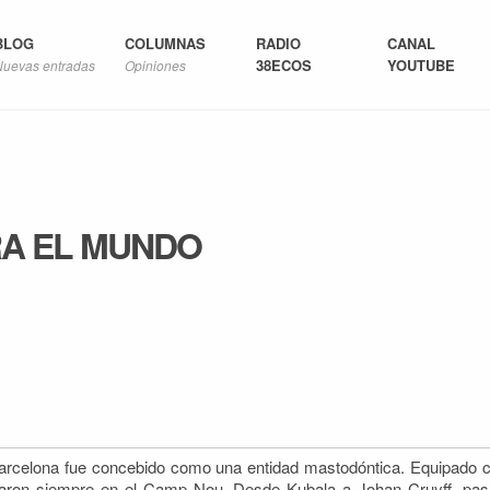
BLOG
COLUMNAS
RADIO
CANAL
38ECOS
YOUTUBE
Nuevas entradas
Opiniones
RA EL MUNDO
Barcelona fue concebido como una entidad mastodóntica. Equipado 
rizaron siempre en el Camp Nou. Desde Kubala
a Johan Cruyff, pas