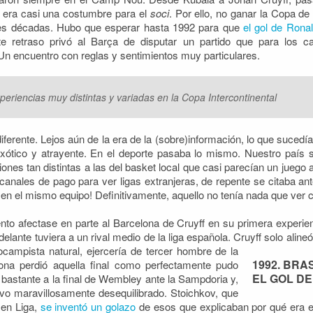
do era casi una costumbre para el
soci
. Por ello, no ganar la Copa d
tres décadas. Hubo que esperar hasta 1992 para que
el gol de Ron
e retraso privó al Barça de disputar un partido que para los ca
 Un encuentro con reglas y sentimientos muy particulares.
periencias muy distintas y variadas en la Copa Intercontinental
erente. Lejos aún de la era de la (sobre)información, lo que sucedía 
exótico y atrayente. En el deporte pasaba lo mismo. Nuestro paí
ciones tan distintas a las del basket local que casi parecían un juego
n canales de pago para ver ligas extranjeras, de repente se citaba a
n el mismo equipo! Definitivamente, aquello no tenía nada que ver c
to afectase en parte al Barcelona de Cruyff en su primera experie
elante tuviera a un rival medio de la liga española. Cruyff solo alin
campista natural,
ejercería de tercer hombre de la
1992. BRA
na perdió aquella final como perfectamente pudo
EL GOL DE
bastante a la final de Wembley ante la Sampdoria y,
tivo maravillosamente desequilibrado. Stoichkov, que
 en Liga,
se inventó un golazo
de esos que explicaban por qué era e