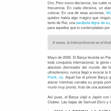
Oro. Pero como decíamos, los culés no 
frecuencia. En cada ofensiva, un at
colocar. En una de esas acciones,
Mü
quiebro había algo mágico que ningún 
tanto de Raí, una
parábola digna de su
para aquellos que lo contemplaban por
A veces, la Intercontinental es el fi
Mayo de 2006. El Barça levanta en Par
toda conquista internacional, la glori
absoluto dominador del mundo del fú
ultraofensivo, nunca llegó a evocar la 
Frank, no
. Aquel fue el primer Barça 
atacar mientras cerraba su propia port
murió muy pronto, fruto de una autoest
Así pues, el Barça viajó a Japón con l
Clubes. Las bajas de Samuel Eto’o y 