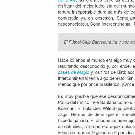
disfrutar del mejor futbolista del mun
tortura insoportable durante más de 
convertida ya en obsesión. Semejant
desconocido: la Copa Intercontinental.
El Fútbol Club Barcelona ha vivido ex
Hace 23 años el mundo era algo muy dif
resultando desconocido y, por ende, 
pases de
Magic
y los tiros de Bird; ac
Intercontinental tenía algo de esto. Si
menos que por once brasileños. ¡Once e
Es muy posible que ese desconocimien
Paulo del mítico Telé Santana como si d
Koeman. El holandés Witschge, centro
zaga. Hemos de decir que el Barcelo
haberla ganado. El choque se asemejó 
en definitiva, a lo que era aquel colec
venía de marcar 9 goles en 6 partidos