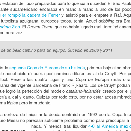
estaban del todo preparados para lo que iba a suceder. El Sao Paulo
acante sudamericano encaraba en mano a mano a uno de los poco
ller rompió la cadera de Ferrer
y asistió para el empate a Raí. Aque
futbolista azulgrana, europeos todos, tenía. Aquel
dribbling
era Bras
primo
Zico
. El
Dream Team
, que no había jugado mal, terminó cayen
 primera vez.
nal de un bello camino para un equipo. Sucedió en 2006 y 2011
ís la
segunda Copa de Europa de su historia
, primera bajo el nomb
a de aquel ciclo discurría por caminos diferentes al de Cruyff. Por
tbol. Pese a las cuatro Ligas y una Copa de Europa (más otra 
tiranía del vigente Barcelona de Frank Rijkaard. Los de Cruyff podían
que logró la perfección del modelo
catalano-holandés
creado por el 
ería a cal y canto. Quizás por todo esto, por no estar acostumbrado
ima lógica pero imprudente.
a certeza de finiquitar la deuda contraída en 1992 con la Copa Int
Leo Messi no parecían suficiente problema como para preocupar a
nada. Y menos tras liquidar
4-0 al América mexi