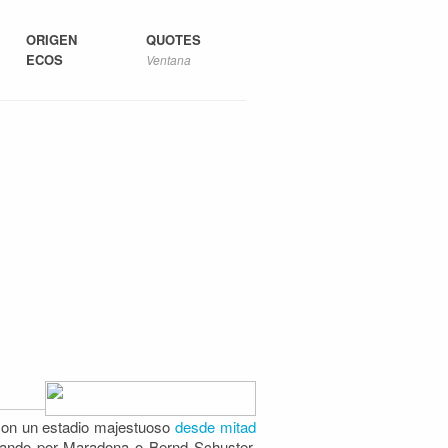
ORIGEN
QUOTES
ECOS
Ventana
con un estadio majestuoso
desde mitad
ando por Maradona o Bernd Schuster,