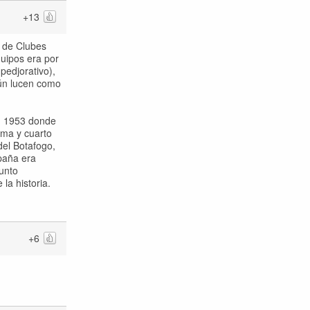
+13
o de Clubes
quipos era por
pedjorativo),
aún lucen como
en 1953 donde
oma y cuarto
del Botafogo,
paña era
junto
la historia.
+6