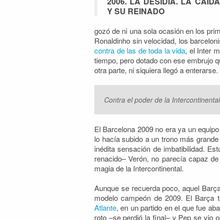
2006. LA DESIDIA. LA CAÍD
Y SU REINADO
gozó de ni una sola ocasión en los pri
Ronaldinho sin velocidad, los barceloni
contra de las de toda la vida
, el Inter 
tiempo, pero dotado con ese embrujo qu
otra parte, ni siquiera llegó a enterarse.
Contra el poder de la Intercontinent
El Barcelona 2009 no era ya un equipo
lo hacía subido a un trono más grande
inédita sensación de imbatibilidad. Es
renacido– Verón, no parecía capaz de r
magia de la Intercontinental.
Aunque se recuerda poco, aquel Barça l
modelo campeón de 2009. El Barça te
Atlante
, en un partido en
el que fue aba
roto –se perdió la final– y Pep se vio o