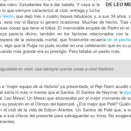
DE LEO ME
a claro: Estudiantes iba a dar batalla. Y vaya si la
 lo que siempre caracterizó al club: entrega y lucha
o Verón
, que dejó tres o cuatro toques fabulosos y, a sus 34 años, c
ias, esta vez el Barça sí generó ocasiones. Muchas de hecho. Tras el 
sas cosas que tiene el fútbol. El memorable empate de Pedro en el úl
rça parecía divino, también en los factores relacionados con la
 espera de la estocada mortal, que finalmente recaería
en el pecho
o, algo que
la Pulga
no pudo ocultar en una celebración que en su p
o cuando más grande era su prestigio. Pero faltaba un pasito más.
igualada en nivel, casi siempre cuenta cosas a nivel histórico
a a
“mejor equipo de la historia”
ya presentada, el
Pep-Team
acudió 
final sería ni más ni menos que el Santos. El Santos de Neymar, la
joy
tual, Leo Messi. Un Messi que atravesaba por el mejor momento de su 
e su posición en el Olimpo del balompié. ¿Era mejor que Pelé? Quién 
on el club de la vida de Edson Arantes. Un Santos de Pelé que, a su
a a sus chicos del presente para salvaguardar su trono. No exageram
icientes.