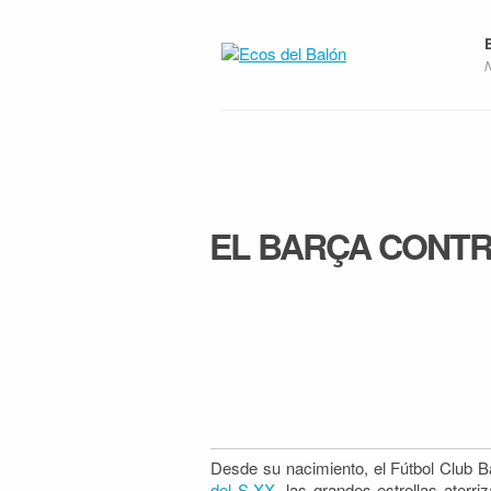
EL BARÇA CONT
Desde su nacimiento, el Fútbol Club 
del S.XX
, las grandes estrellas ater