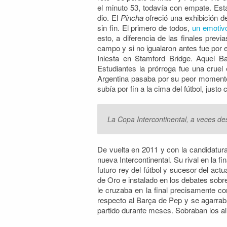
el minuto 53, todavía con empate. Estab
dio. El
Pincha
ofreció una exhibición de
sin fin. El primero de todos,
un emotiv
esto, a diferencia de las finales prev
campo y si no igualaron antes fue por e
Iniesta en Stamford Bridge. Aquel Ba
Estudiantes la prórroga fue una cruel
Argentina pasaba por su peor moment
subía por fin a la cima del fútbol, just
La Copa Intercontinental, a veces des
De vuelta en 2011 y con la candidatur
nueva Intercontinental. Su rival en la 
futuro rey del fútbol y sucesor del ac
de Oro e instalado en los debates sobr
le cruzaba en la final precisamente c
respecto al Barça de Pep y se agarrab
partido durante meses. Sobraban los al