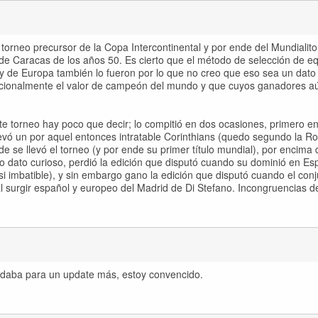
 torneo precursor de la Copa Intercontinental y por ende del Mundialit
 de Caracas de los años 50. Es cierto que el método de selección de e
 y de Europa también lo fueron por lo que no creo que eso sea un dato 
nacionalmente el valor de campeón del mundo y que cuyos ganadores 
ste torneo hay poco que decir; lo compitió en dos ocasiones, primero 
levó un por aquel entonces intratable Corinthians (quedo segundo la R
e se llevó el torneo (y por ende su primer título mundial), por encima 
o dato curioso, perdió la edición que disputó cuando su dominió en Es
si imbatible), y sin embargo gano la edición que disputó cuando el con
 surgir español y europeo del Madrid de Di Stefano. Incongruencias de 
 daba para un update más, estoy convencido.