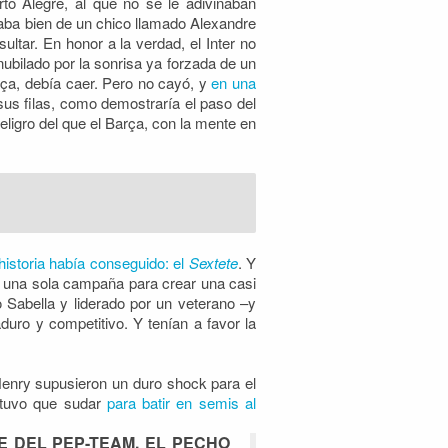
rto Alegre, al que no se le adivinaban
aba bien de un chico llamado Alexandre
ltar. En honor a la verdad, el Inter no
ubilado por la sonrisa ya forzada de un
arça, debía caer. Pero no cayó, y
en una
n sus filas, como demostraría el paso del
ligro del que el Barça, con la mente en
 historia había conseguido: el
Sextete
. Y
ó una sola campaña para crear una casi
o Sabella y liderado por un veterano –y
duro y competitivo. Y tenían a favor la
 Henry supusieron un duro shock para el
 tuvo que sudar
para batir en semis al
FE DEL PEP-TEAM. EL PECHO