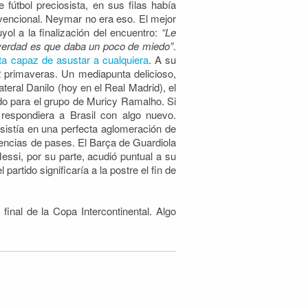
fútbol preciosista, en sus filas había
encional. Neymar no era eso. El mejor
uyol
a la finalización del encuentro:
“Le
verdad es que daba un poco de miedo”
.
sta capaz de asustar a cualquiera
. A su
primaveras. Un mediapunta delicioso,
ateral Danilo (hoy en el Real Madrid), el
do para el grupo de Muricy Ramalho. Si
respondiera a Brasil con algo nuevo.
sistía en una perfecta aglomeración de
cuencias de pases. El Barça de Guardiola
essi, por su parte, acudió puntual a su
artido significaría a la postre el fin de
inal de la Copa Intercontinental. Algo