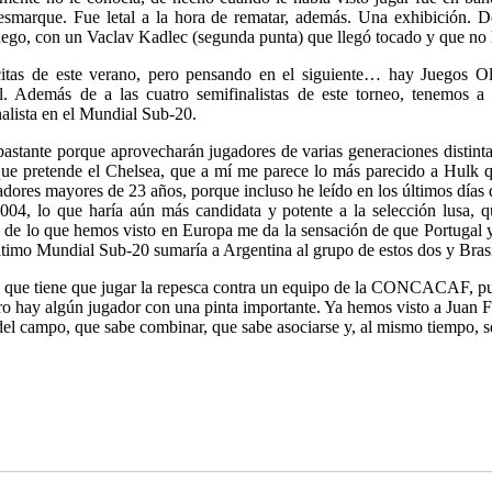
esmarque. Fue letal a la hora de rematar, además. Una exhibición. De
, luego, con un Vaclav Kadlec (segunda punta) que llegó tocado y que no
itas de este verano, pero pensando en el siguiente… hay Juegos O
al. Además de a las cuatro semifinalistas de este torneo, tenemo
inalista en el Mundial Sub-20.
tante porque aprovecharán jugadores de varias generaciones distintas, 
ue pretende el Chelsea, que a mí me parece lo más parecido a Hulk qu
dores mayores de 23 años, porque incluso he leído en los últimos días 
004, lo que haría aún más candidata y potente a la selección lusa, q
ue de lo que hemos visto en Europa me da la sensación de que Portugal y
ltimo Mundial Sub-20 sumaría a Argentina al grupo de estos dos y Brasi
ca, que tiene que jugar la repesca contra un equipo de la CONCACAF, p
 hay algún jugador con una pinta importante. Ya hemos visto a Juan Fe
el campo, que sabe combinar, que sabe asociarse y, al mismo tiempo, s