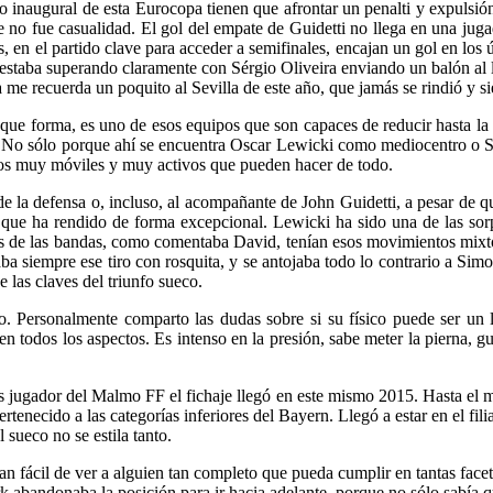
 inaugural de esta Eurocopa tienen que afrontar un penalti y expulsió
ue no fue casualidad. El gol del empate de Guidetti no llega en una ju
n el partido clave para acceder a semifinales, encajan un gol en los ú
es estaba superando claramente con Sérgio Oliveira enviando un balón a
 me recuerda un poquito al Sevilla de este año, que jamás se rindió y s
que forma, es uno de esos equipos que son capaces de reducir hasta la m
po. No sólo porque ahí se encuentra Oscar Lewicki como mediocentro o
xtos muy móviles y muy activos que pueden hacer de todo.
e la defensa o, incluso, al acompañante de John Guidetti, a pesar de q
que ha rendido de forma excepcional. Lewicki ha sido una de las sorp
los de las bandas, como comentaba David, tenían esos movimientos mixto
taba siempre ese tiro con rosquita, y se antojaba todo lo contrario a Si
las claves del triunfo sueco.
o. Personalmente comparto las dudas sobre si su físico puede ser un l
todos los aspectos. Es intenso en la presión, sabe meter la pierna, gu
s jugador del Malmo FF el fichaje llegó en este mismo 2015. Hasta el
ertenecido a las categorías inferiores del Bayern. Llegó a estar en el f
 sueco no se estila tanto.
 fácil de ver a alguien tan completo que pueda cumplir en tantas facetas
bandonaba la posición para ir hacia adelante, porque no sólo sabía qu