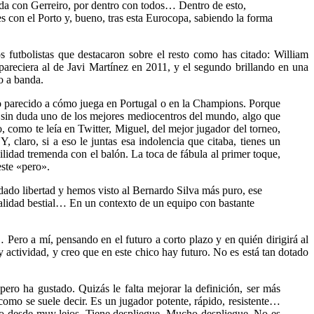
rda con Gerreiro, por dentro con todos… Dentro de esto,
 con el Porto y, bueno, tras esta Eurocopa, sabiendo la forma
 futbolistas que destacaron sobre el resto como has citado: William
areciera al de Javi Martínez en 2011, y el segundo brillando en una
o a banda.
go parecido a cómo juega en Portugal o en la Champions. Porque
r sin duda uno de los mejores mediocentros del mundo, algo que
como te leía en Twitter, Miguel, del mejor jugador del torneo,
 claro, si a eso le juntas esa indolencia que citaba, tienes un
lidad tremenda con el balón. La toca de fábula al primer toque,
este «pero».
dado libertad y hemos visto al Bernardo Silva más puro, ese
 calidad bestial… En un contexto de un equipo con bastante
ro a mí, pensando en el futuro a corto plazo y en quién dirigirá al
actividad, y creo que en este chico hay futuro. No es está tan dotado
pero ha gustado. Quizás le falta mejorar la definición, ser más
como se suele decir. Es un jugador potente, rápido, resistente…
iendo desde muy lejos. Tiene despliegue. Mucho despliegue. No es