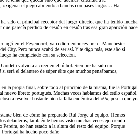
ue, oxigenar el juego abriendo a bandas con pases largos… Ha
ha sido el principal receptor del juego directo, que ha tenido mucha
 que parecía perdido de cesión en cesión tras esa gran aparición hace
do jugó en el Feyenoord, ya cedido entonces por el Manchester
del City. Pero nunca acabó de ser así. Y te digo más, este año sí
ue luego ha completado con su selección.
Guidetti volviera a creer en el fútbol. Siempre ha sido un
sé si será el delantero de súper élite que muchos pensábamos,
la propia final, sobre todo al principio de la misma, fue la Portugal
al nuevo libreto portugués. Muchas veces hablamos del estilo español,
ncluso a resolver bastante bien la falta endémica del
«9»
, pese a que yo
astante bien de cómo ha preparado Rui Jorge al equipo. Hemos
los delanteros, también le hemos visto muchas veces ejerciendo
 Pereira, no han estado a la altura del resto del equipo. Porque
ja, Portugal ha hecho poco daño.