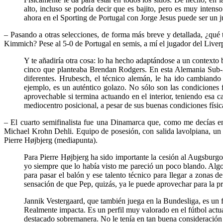
alto, incluso se podría decir que es bajito, pero es muy intens
ahora en el Sporting de Portugal con Jorge Jesus puede ser un
– Pasando a otras selecciones, de forma más breve y detallada, ¿qu
Kimmich? Pese al 5-0 de Portugal en semis, a mí el jugador del Liver
Y te añadiría otra cosa: lo ha hecho adaptándose a un contexto 
cinco que planteaba Brendan Rodgers. En esta Alemania Sub-21
diferentes. Hrubesch, el técnico alemán, le ha ido cambiando
ejemplo, es un auténtico golazo. No sólo son las condiciones 
aprovechable si termina actuando en el interior, teniendo esa
mediocentro posicional, a pesar de sus buenas condiciones físi
– El cuarto semifinalista fue una Dinamarca que, como me decías e
Michael Krohn Dehli. Equipo de posesión, con salida lavolpiana, un 
Pierre Højbjerg (mediapunta).
Para Pierre Højbjerg ha sido importante la cesión al Augsburgo.
yo siempre que lo había visto me pareció un poco blando. Algo
para pasar el balón y ese talento técnico para llegar a zonas 
sensación de que Pep, quizás, ya le puede aprovechar para la
Jannik Vestergaard, que también juega en la Bundesliga, es un
Realmente impacta. Es un perfil muy valorado en el fútbol act
destacado sobremanera. No le tenía en tan buena consideración 