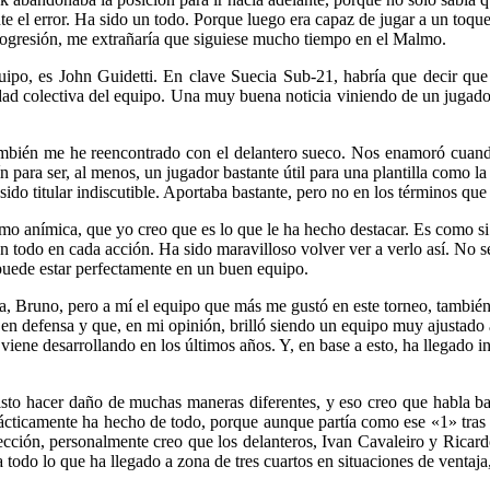
te el error. Ha sido un todo. Porque luego era capaz de jugar a un toq
progresión, me extrañaría que siguiese mucho tiempo en el Malmo.
uipo, es John Guidetti. En clave Suecia Sub-21, habría que decir que 
dad colectiva del equipo. Una muy buena noticia viniendo de un jugador
también me he reencontrado con el delantero sueco. Nos enamoró cuan
 para ser, al menos, un jugador bastante útil para una plantilla como la 
 sido titular indiscutible. Aportaba bastante, pero no en los términos q
omo anímica, que yo creo que es lo que le ha hecho destacar. Es como si 
con todo en cada acción. Ha sido maravilloso volver ver a verlo así. No 
puede estar perfectamente en un buen equipo.
uno, pero a mí el equipo que más me gustó en este torneo, también en 
en defensa y que, en mi opinión, brilló siendo un equipo muy ajustado 
viene desarrollando en los últimos años. Y, en base a esto, ha llegado i
sto hacer daño de muchas maneras diferentes, y eso creo que habla b
ácticamente ha hecho de todo, porque aunque partía como ese «1» tras 
cción, personalmente creo que los delanteros, Ivan Cavaleiro y Ricardo
a todo lo que ha llegado a zona de tres cuartos en situaciones de venta