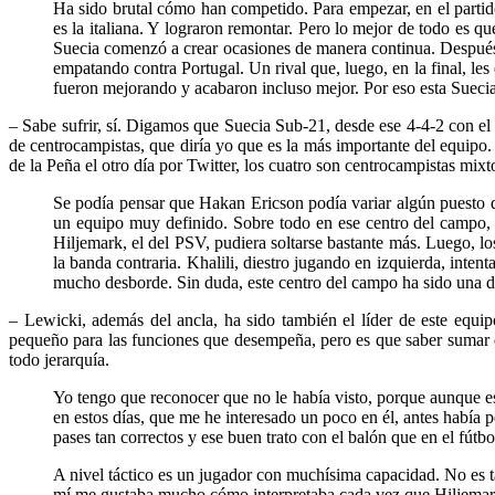
Ha sido brutal cómo han competido. Para empezar, en el partido
es la italiana. Y lograron remontar. Pero lo mejor de todo es q
Suecia comenzó a crear ocasiones de manera continua. Después, e
empatando contra Portugal. Un rival que, luego, en la final, l
fueron mejorando y acabaron incluso mejor. Por eso esta Suecia
– Sabe sufrir, sí. Digamos que Suecia Sub-21, desde ese 4-4-2 con el 
de centrocampistas, que diría yo que es la más importante del equi
de la Peña el otro día por Twitter, los cuatro son centrocampistas mi
Se podía pensar que Hakan Ericson podía variar algún puesto d
un equipo muy definido. Sobre todo en ese centro del campo, 
Hiljemark, el del PSV, pudiera soltarse bastante más. Luego, 
la banda contraria. Khalili, diestro jugando en izquierda, inten
mucho desborde. Sin duda, este centro del campo ha sido una de 
– Lewicki, además del ancla, ha sido también el líder de este equip
pequeño para las funciones que desempeña, pero es que saber sumar en 
todo jerarquía.
Yo tengo que reconocer que no le había visto, porque aunque e
en estos días, que me he interesado un poco en él, antes había p
pases tan correctos y ese buen trato con el balón que en el fútbol
A nivel táctico es un jugador con muchísima capacidad. No es tan
mí me gustaba mucho cómo interpretaba cada vez que Hiljemark a