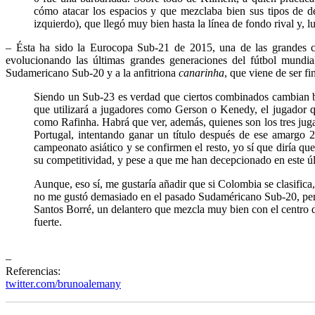
cómo atacar los espacios y que mezclaba bien sus tipos de d
izquierdo), que llegó muy bien hasta la línea de fondo rival y
– Ésta ha sido la Eurocopa Sub-21 de 2015, una de las grandes c
evolucionando las últimas grandes generaciones del fútbol mundi
Sudamericano Sub-20 y a la anfitriona
canarinha
, que viene de ser f
Siendo un Sub-23 es verdad que ciertos combinados cambian bas
que utilizará a jugadores como Gerson o Kenedy, el jugador q
como Rafinha. Habrá que ver, además, quienes son los tres juga
Portugal, intentando ganar un título después de ese amargo 2
campeonato asiático y se confirmen el resto, yo sí que diría q
su competitividad, y pese a que me han decepcionado en este ú
Aunque, eso sí, me gustaría añadir que si Colombia se clasifi
no me gustó demasiado en el pasado Sudaméricano Sub-20, pero
Santos Borré, un delantero que mezcla muy bien con el centro d
fuerte.
–
Referencias:
twitter.com/brunoalemany