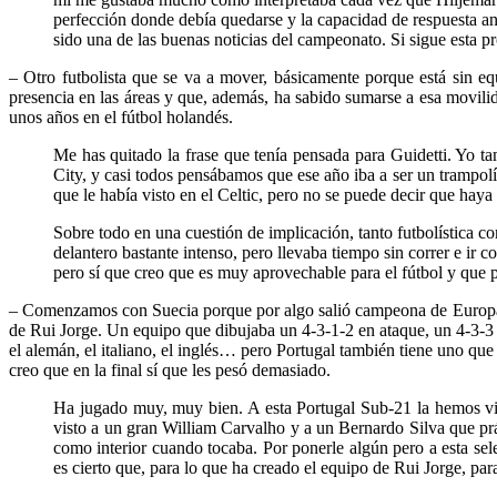
perfección donde debía quedarse y la capacidad de respuesta an
sido una de las buenas noticias del campeonato. Si sigue esta 
– Otro futbolista que se va a mover, básicamente porque está sin eq
presencia en las áreas y que, además, ha sabido sumarse a esa movili
unos años en el fútbol holandés.
Me has quitado la frase que tenía pensada para Guidetti. Yo 
City, y casi todos pensábamos que ese año iba a ser un trampolín
que le había visto en el Celtic, pero no se puede decir que haya
Sobre todo en una cuestión de implicación, tanto futbolística c
delantero bastante intenso, pero llevaba tiempo sin correr e ir 
pero sí que creo que es muy aprovechable para el fútbol y que 
– Comenzamos con Suecia porque por algo salió campeona de Europa, Br
de Rui Jorge. Un equipo que dibujaba un 4-3-1-2 en ataque, un 4-3-3 
el alemán, el italiano, el inglés… pero Portugal también tiene uno que 
creo que en la final sí que les pesó demasiado.
Ha jugado muy, muy bien. A esta Portugal Sub-21 la hemos vi
visto a un gran William Carvalho y a un Bernardo Silva que pr
como interior cuando tocaba. Por ponerle algún pero a esta sele
es cierto que, para lo que ha creado el equipo de Rui Jorge, par