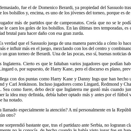
masiado, fue el de Domenico Berardi, ya propiedad del Sassuolo tras 
e los bolsillos y, encima, es uno de los jóvenes del torneo, porque es 
jugador más de partidos que de campeonatos. Creía que no se le podía
se le caen los goles de los bolsillos. En las últimas tres temporadas, e
dad brutal para hacer daño con esa gran zurda.
Es verdad que el Sassuolo juega de una manera parecida a cómo lo hace e
r más e influir más en el juego, mezclando con los del centro y combina
 un gran torneo de Berardi. Una de las pocas, eso sí, buenas noticias de
 Inglaterra. Cierto es que le faltaban varios jugadores que podían h
 Lingard o, por supuesto, de Harry Kane, pero el discurso es plano, prev
 te llega con dos puntas como Harry Kane y Danny Ings que han hecho 
and y Carl Jenkinson. Incluso jugadores como Lingard, Redmond y Chal
da. Sea como fuere, debo decir que Inglaterra me gustó más cuando junt
r la idea muy definida, debía haber optado más y antes por el fútbol v
se ha notado.
a llamado especialmente la atención? A mí personalmente en la Repúbli
gún otro?
sorprendió bastante que, tras el partidazo ante Serbia, no lograran cla
amente no le conocía, de hecho cuando le había visto jugar fue en b