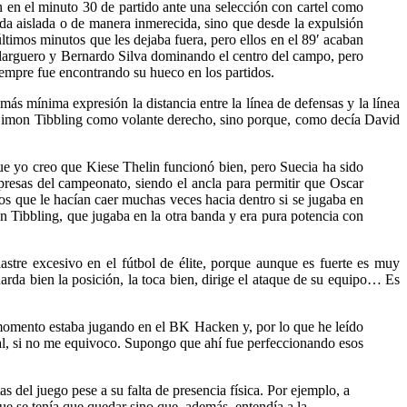
n en el minuto 30 de partido ante una selección con cartel como
gada aislada o de manera inmerecida, sino que desde la expulsión
ltimos minutos que les dejaba fuera, pero ellos en el 89′ acaban
l larguero y Bernardo Silva dominando el centro del campo, pero
iempre fue encontrando su hueco en los partidos.
ás mínima expresión la distancia entre la línea de defensas y la línea
 Simon Tibbling como volante derecho, sino porque, como decía David
ue yo creo que Kiese Thelin funcionó bien, pero Suecia ha sido
resas del campeonato, siendo el ancla para permitir que Oscar
s que le hacían caer muchas veces hacia dentro si se jugaba en
mon Tibbling, que jugaba en la otra banda y era pura potencia con
astre excesivo en el fútbol de élite, porque aunque es fuerte es muy
arda bien la posición, la toca bien, dirige el ataque de su equipo… Es
 momento estaba jugando en el BK Hacken y, por lo que he leído
ilial, si no me equivoco. Supongo que ahí fue perfeccionando esos
 del juego pese a su falta de presencia física. Por ejemplo, a
e se tenía que quedar sino que, además, entendía a la