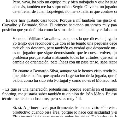
Pero, vaya, ha sido un equipo muy bien trabajado y que ha juga
además, también me ha sorprendido Sérgio Oliveira, un jugador
de entrenar de Julen Lopetegui, no me extrañaría que contase c
– Es que han gustado casi todos. Porque a mí también me gustó el p
Carvalho y Bernardo Silva. El primero haciendo un torneo muy parec
posición que yo definiría como la suma de la mediapunta y el falso nu
Viendo a William Carvalho… es que es lo que dices: ha jugado 
yo tengo que reconocer que con él he tenido una pequeña decep
todavía no descarto, pero también es verdad que desprende un 
es un jugador que sigue demostrando que le cuesta volver, que 
problema porque acaba matizando todas las virtudes, que son mu
cambia de orientación, bate líneas con un pase tenso, sabe reco
En cuanto a Bernardo Silva, aunque ya le hemos visto rendir bi
que pide el balón, que ayuda en la gestación de la jugada, que 
balón, como ha sido esta Portugal y como no es el Mónaco, sob
– Es que es una generación potentísima, porque además en el banqui
Sporting, me gustaría saber también tu opinión de João Mário. En est
técnicamente como los otros, pero sí es muy útil.
Sí, sí. A primer nivel, prácticamente, le hemos visto sólo est
productivo cuando pisa área, porque lo hace con asiduidad y en
Físicamente le da para estar en todos los sitios. De hecho, en 