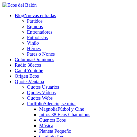
Blog
Nuevas entradas
Partidos
Equipos
Entrenadores
Futbolistas
Vinilo
Héroes
Pares o Nones
Columnas
Opiniones
Radio 38ecos
Canal Youtube
Origen Ecos
Quotes
Ventana
Quotes Usuarios
Quotes Vídeos
Quotes Webs
Portfolio
Silencio, se mira
Magnolia
Fútbol y Cine
Intros 38 Ecos Champions
Cuentos Ecos
Música
Planeta Pequeño
CapituloTres