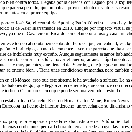
do bien contra todos. Llegaba por la derecha con Esgaio, por la izquie
 que parecía perdido, que no había aprovechado demasiado sus cesiones
on minutos en el primer equipo.
ortero José Sá, el central de Sporting Paulo Oliveira… pero hay dos
ido al de Asier Illarramendi en 2013, aunque por impacto visual se p
eve, ya que ni Cavaleiro ni Ricardo son delanteros al uso y caían much
en este torneo absolutamente sobrado. Pero es que, en realidad, es al
ción. Al principio, cuando le comencé a ver, me parecía que iba a se
aire de indolencia muy extraño. Aunque seguramente estamos hablando, 
le cuesta correr sin balón, mover el cuerpo, arrancar rápidamente… Y,
chas y muy potentes, que tiene el del Sporting, que juega con una faci
rtar, se orienta bien… Tiene unas condiciones tremendas, pero también 
en en el Mónaco, creo que este sistema le ha ayudado a soltarse. Le ha 
filtra balones de gol, que llega a zona de remate, que conduce con una
re todo en Champions, creo que puede ser una verdadera estrella.
llo estaban Joao Cancelo, Ricardo Horta, Carlos Mané, Rúben Neves… Pe
a Eurocopa ha hecho de interior derecho, aprovechando su dinamismo y 
e año, porque la temporada pasada estaba cedido en el Vitória Setúbal, 
 buenas condiciones pero a la hora de rematar se le apagan las luces, 
la prórroga de la final hizo un corte brutal en su área tras venir corr