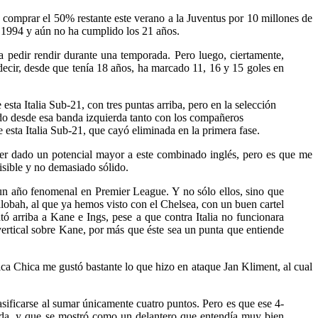
comprar el 50% restante este verano a la Juventus por 10 millones de
de 1994 y aún no ha cumplido los 21 años.
 pedir rendir durante una temporada. Pero luego, ciertamente,
s decir, desde que tenía 18 años, ha marcado 11, 16 y 15 goles en
sta Italia Sub-21, con tres puntas arriba, pero en la selección
ndo desde esa banda izquierda tanto con los compañeros
 esta Italia Sub-21, que cayó eliminada en la primera fase.
aber dado un potencial mayor a este combinado inglés, pero es que me
isible y no demasiado sólido.
un año fenomenal en Premier League. Y no sólo ellos, sino que
obah, al que ya hemos visto con el Chelsea, con un buen cartel
ó arriba a Kane e Ings, pese a que contra Italia no funcionara
ertical sobre Kane, por más que éste sea un punta que entiende
ca Chica me gustó bastante lo que hizo en ataque Jan Kliment, al cual
sificarse al sumar únicamente cuatro puntos. Pero es que ese 4-
anda, y que se mostró como un delantero que entendía muy bien