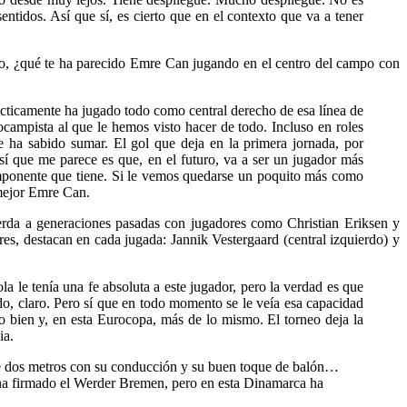
entidos. Así que sí, es cierto que en el contexto que va a tener
do, ¿qué te ha parecido Emre Can jugando en el centro del campo con
rácticamente ha jugado todo como central derecho de esa línea de
ampista al que le hemos visto hacer de todo. Incluso en roles
e ha sabido sumar. El gol que deja en la primera jornada, por
sí que me parece es que, en el futuro, va a ser un jugador más
 imponente que tiene. Si le vemos quedarse un poquito más como
 mejor Emre Can.
erda a generaciones pasadas con jugadores como Christian Eriksen y
s, destacan en cada jugada: Jannik Vestergaard (central izquierdo) y
a le tenía una fe absoluta a este jugador, pero la verdad es que
o, claro. Pero sí que en todo momento se le veía esa capacidad
do bien y, en esta Eurocopa, más de lo mismo. El torneo deja la
ia.
 de dos metros con su conducción y su buen toque de balón…
 ha firmado el Werder Bremen, pero en esta Dinamarca ha