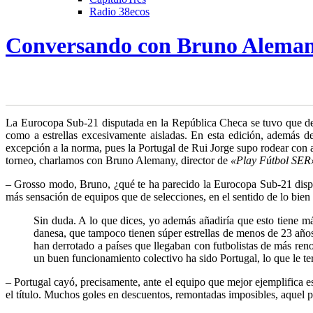
Radio 38ecos
Conversando con Bruno Alemany
L
a Eurocopa Sub-21 disputada en la República Checa se tuvo que dec
como a
estrellas excesivamente aisladas. En esta edición, además 
excepción a la norma, pues la Portugal de Rui Jorge supo rodear con
torneo, charlamos con Bruno Alemany, director de
«Play Fútbol SER
– Grosso modo, Bruno, ¿qué te ha parecido la Eurocopa Sub-21 disp
más sensación de equipos que de selecciones, en el sentido de lo bien
Sin duda. A lo que dices, yo además añadiría que esto tiene má
danesa, que tampoco tienen súper estrellas de menos de 23 años
han derrotado a países que llegaban con futbolistas de más re
un buen funcionamiento colectivo ha sido Portugal, lo que le ter
– Portugal cayó, precisamente, ante el equipo que mejor ejemplifica es
el título. Muchos goles en descuentos, remontadas imposibles, aquel p