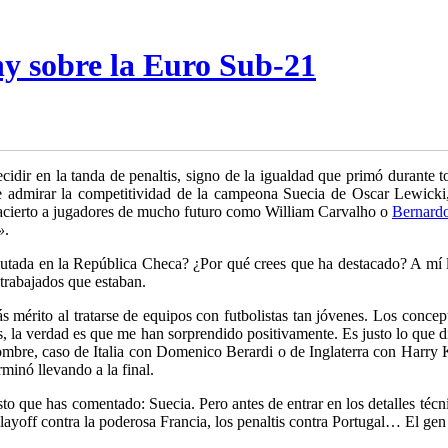
 sobre la Euro Sub-21
idir en la tanda de penaltis, signo de la igualdad que primó durante 
de admirar la competitividad de la campeona Suecia de Oscar Lewicki
 acierto a jugadores de mucho futuro como William Carvalho o
Bernardo
»
.
utada en la República Checa? ¿Por qué crees que ha destacado? A mí l
 trabajados que estaban.
s mérito al tratarse de equipos con futbolistas tan jóvenes. Los conce
, la verdad es que me han sorprendido positivamente. Es justo lo que d
nombre, caso de Italia con Domenico Berardi o de Inglaterra con Harry 
minó llevando a la final.
to que has comentado: Suecia. Pero antes de entrar en los detalles técn
layoff contra la poderosa Francia, los penaltis contra Portugal… El gen