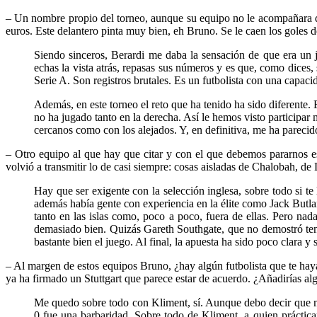
– Un nombre propio del torneo, aunque su equipo no le acompañara de
euros. Este delantero pinta muy bien, eh Bruno. Se le caen los goles d
Siendo sinceros, Berardi me daba la sensación de que era un 
echas la vista atrás, repasas sus números y es que, como dices, 
Serie A. Son registros brutales. Es un futbolista con una capaci
Además, en este torneo el reto que ha tenido ha sido diferente. 
no ha jugado tanto en la derecha. Así le hemos visto participa
cercanos como con los alejados. Y, en definitiva, me ha parecido
– Otro equipo al que hay que citar y con el que debemos pararnos es
volvió a transmitir lo de casi siempre: cosas aisladas de Chalobah, de
Hay que ser exigente con la selección inglesa, sobre todo si
además había gente con experiencia en la élite como Jack Butl
tanto en las islas como, poco a poco, fuera de ellas. Pero na
demasiado bien. Quizás Gareth Southgate, que no demostró tene
bastante bien el juego. Al final, la apuesta ha sido poco clara y 
– Al margen de estos equipos Bruno, ¿hay algún futbolista que te hay
ya ha firmado un Stuttgart que parece estar de acuerdo. ¿Añadirías al
Me quedo sobre todo con Kliment, sí. Aunque debo decir que me 
0 fue una barbaridad. Sobre todo de Kliment, a quien práctic