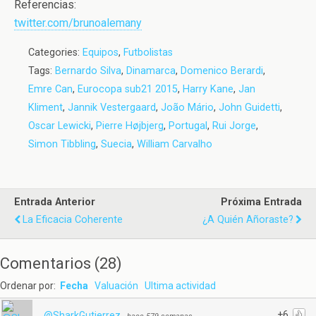
Referencias:
twitter.com/brunoalemany
Categories:
Equipos
,
Futbolistas
Tags:
Bernardo Silva
,
Dinamarca
,
Domenico Berardi
,
Emre Can
,
Eurocopa sub21 2015
,
Harry Kane
,
Jan
Kliment
,
Jannik Vestergaard
,
João Mário
,
John Guidetti
,
Oscar Lewicki
,
Pierre Højbjerg
,
Portugal
,
Rui Jorge
,
Simon Tibbling
,
Suecia
,
William Carvalho
Entrada Anterior
Próxima Entrada
La Eficacia Coherente
¿A Quién Añoraste?
Comentarios
(
28
)
Ordenar por:
Fecha
Valuación
Ultima actividad
+6
@SharkGutierrez