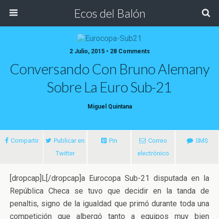
Ecos del Balón
2 Julio, 2015 • 28 Comments
Conversando Con Bruno Alemany
Sobre La Euro Sub-21
Miguel Quintana
Compartir
Publicar en
Pin
Correo
SMS
Twitter
electrónico
[dropcap]L[/dropcap]a Eurocopa Sub-21 disputada en la
República Checa se tuvo que decidir en la tanda de
penaltis, signo de la igualdad que primó durante toda una
competición que albergó tanto a equipos muy bien