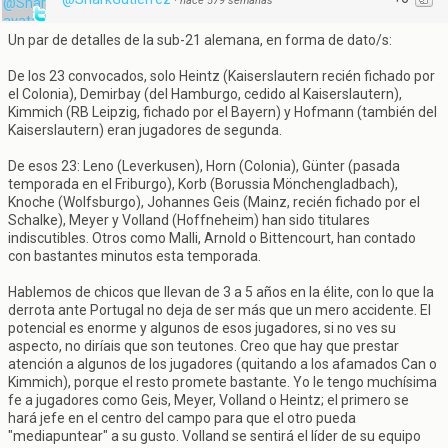
·
hace 579 semanas
Un par de detalles de la sub-21 alemana, en forma de dato/s:
De los 23 convocados, solo Heintz (Kaiserslautern recién fichado por
el Colonia), Demirbay (del Hamburgo, cedido al Kaiserslautern),
Kimmich (RB Leipzig, fichado por el Bayern) y Hofmann (también del
Kaiserslautern) eran jugadores de segunda.
De esos 23: Leno (Leverkusen), Horn (Colonia), Günter (pasada
temporada en el Friburgo), Korb (Borussia Mönchengladbach),
Knoche (Wolfsburgo), Johannes Geis (Mainz, recién fichado por el
Schalke), Meyer y Volland (Hoffneheim) han sido titulares
indiscutibles. Otros como Malli, Arnold o Bittencourt, han contado
con bastantes minutos esta temporada.
Hablemos de chicos que llevan de 3 a 5 años en la élite, con lo que la
derrota ante Portugal no deja de ser más que un mero accidente. El
potencial es enorme y algunos de esos jugadores, si no ves su
aspecto, no diríais que son teutones. Creo que hay que prestar
atención a algunos de los jugadores (quitando a los afamados Can o
Kimmich), porque el resto promete bastante. Yo le tengo muchísima
fe a jugadores como Geis, Meyer, Volland o Heintz; el primero se
hará jefe en el centro del campo para que el otro pueda
"mediapuntear" a su gusto. Volland se sentirá el líder de su equipo