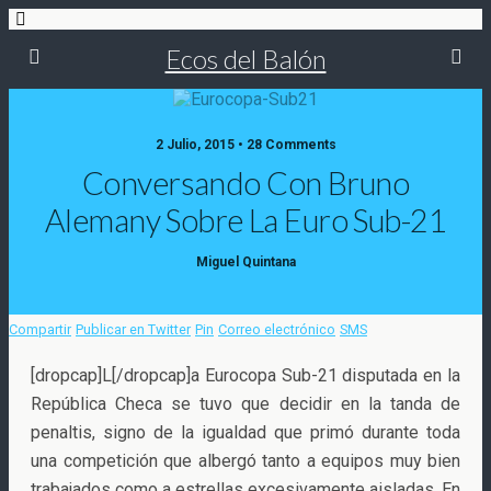
Ecos del Balón
2 Julio, 2015 • 28 Comments
Conversando Con Bruno
Alemany Sobre La Euro Sub-21
Miguel Quintana
Compartir
Publicar en Twitter
Pin
Correo electrónico
SMS
[dropcap]L[/dropcap]a Eurocopa Sub-21 disputada en la
República Checa se tuvo que decidir en la tanda de
penaltis, signo de la igualdad que primó durante toda
una competición que albergó tanto a equipos muy bien
trabajados como a
estrellas excesivamente aisladas. En