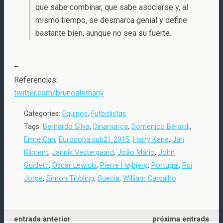
que sabe combinar, que sabe asociarse y, al
mismo tiempo, se desmarca genial y define
bastante bien, aunque no sea su fuerte.
–
Referencias:
twitter.com/brunoalemany
Categories:
Equipos
,
Futbolistas
Tags:
Bernardo Silva
,
Dinamarca
,
Domenico Berardi
,
Emre Can
,
Eurocopa sub21 2015
,
Harry Kane
,
Jan
Kliment
,
Jannik Vestergaard
,
João Mário
,
John
Guidetti
,
Oscar Lewicki
,
Pierre Højbjerg
,
Portugal
,
Rui
Jorge
,
Simon Tibbling
,
Suecia
,
William Carvalho
entrada anterior
próxima entrada