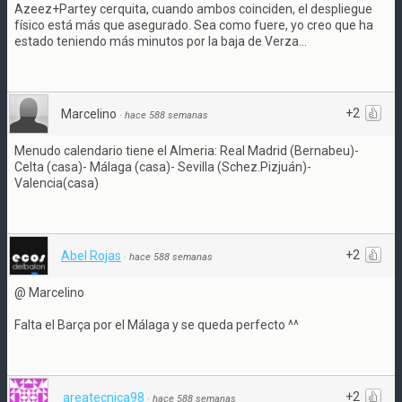
Azeez+Partey cerquita, cuando ambos coinciden, el despliegue
físico está más que asegurado. Sea como fuere, yo creo que ha
estado teniendo más minutos por la baja de Verza...
+2
Marcelino
·
hace 588 semanas
Menudo calendario tiene el Almeria: Real Madrid (Bernabeu)-
Celta (casa)- Málaga (casa)- Sevilla (Schez.Pizjuán)-
Valencia(casa)
+2
Abel Rojas
·
hace 588 semanas
@ Marcelino
Falta el Barça por el Málaga y se queda perfecto ^^
+2
areatecnica98
·
hace 588 semanas