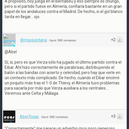
A propósito, hoy juega en el Bernabéu y eso siempre es chungo,
pero si el partido fuese en Almería, confiaría bastante en un gran
papel de los andaluces contra el Madrid. De hecho, si el gol blanco
tarda en llegar... ojo.
+2
@migquintana
·
hace 588 semanas
@Abel
Sí, sí, pero es que Verza sólo ha jugado el último partido contra el
Eibar. Ahí hizo correctamente de parabrisas, distribuyendo el
balón a las bandas con acierto y celeridad, pero hay que verle en
un contexto más complicado. De hecho, cuando el Eibar encimó
un poquito más tras el 1-0 de Thievy, el Almería tuvo problemas
para sacarla por más que Verza auxiliara a los centrales...
Veremos ante Celta y Málaga.
+3
Abel Rojas
·
hace 588 semanas
"Correctamente" me parece un adverbio muy poco generoso.