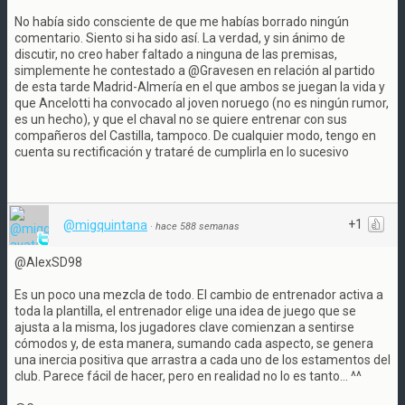
No había sido consciente de que me habías borrado ningún
comentario. Siento si ha sido así. La verdad, y sin ánimo de
discutir, no creo haber faltado a ninguna de las premisas,
simplemente he contestado a @Gravesen en relación al partido
de esta tarde Madrid-Almería en el que ambos se juegan la vida y
que Ancelotti ha convocado al joven noruego (no es ningún rumor,
es un hecho), y que el chaval no se quiere entrenar con sus
compañeros del Castilla, tampoco. De cualquier modo, tengo en
cuenta su rectificación y trataré de cumplirla en lo sucesivo
+1
@migquintana
·
hace 588 semanas
@AlexSD98
Es un poco una mezcla de todo. El cambio de entrenador activa a
toda la plantilla, el entrenador elige una idea de juego que se
ajusta a la misma, los jugadores clave comienzan a sentirse
cómodos y, de esta manera, sumando cada aspecto, se genera
una inercia positiva que arrastra a cada uno de los estamentos del
club. Parece fácil de hacer, pero en realidad no lo es tanto... ^^