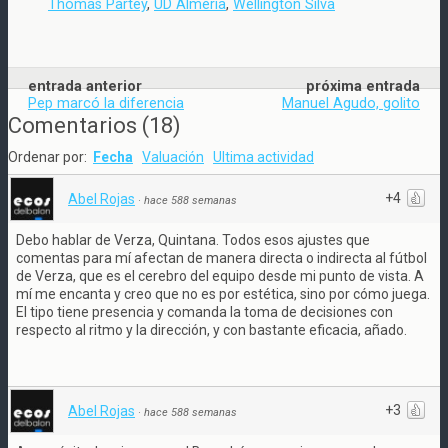
Thomas Partey
,
UD Almería
,
Wellington Silva
entrada anterior
próxima entrada
Pep marcó la diferencia
Manuel Agudo, golito
Comentarios
(
18
)
Ordenar por:
Fecha
Valuación
Ultima actividad
+4
Abel Rojas
·
hace 588 semanas
Debo hablar de Verza, Quintana. Todos esos ajustes que
comentas para mí afectan de manera directa o indirecta al fútbol
de Verza, que es el cerebro del equipo desde mi punto de vista. A
mí me encanta y creo que no es por estética, sino por cómo juega.
El tipo tiene presencia y comanda la toma de decisiones con
respecto al ritmo y la dirección, y con bastante eficacia, añado.
+3
Abel Rojas
·
hace 588 semanas