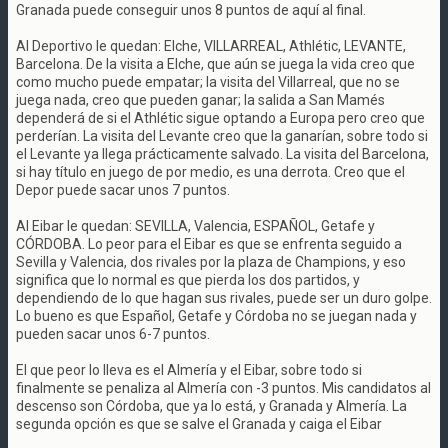
Granada puede conseguir unos 8 puntos de aquí al final.
Al Deportivo le quedan: Elche, VILLARREAL, Athlétic, LEVANTE,
Barcelona. De la visita a Elche, que aún se juega la vida creo que
como mucho puede empatar; la visita del Villarreal, que no se
juega nada, creo que pueden ganar; la salida a San Mamés
dependerá de si el Athlétic sigue optando a Europa pero creo que
perderían. La visita del Levante creo que la ganarían, sobre todo si
el Levante ya llega prácticamente salvado. La visita del Barcelona,
si hay título en juego de por medio, es una derrota. Creo que el
Depor puede sacar unos 7 puntos.
Al Eibar le quedan: SEVILLA, Valencia, ESPAÑOL, Getafe y
CÓRDOBA. Lo peor para el Eibar es que se enfrenta seguido a
Sevilla y Valencia, dos rivales por la plaza de Champions, y eso
significa que lo normal es que pierda los dos partidos, y
dependiendo de lo que hagan sus rivales, puede ser un duro golpe.
Lo bueno es que Español, Getafe y Córdoba no se juegan nada y
pueden sacar unos 6-7 puntos.
El que peor lo lleva es el Almería y el Eibar, sobre todo si
finalmente se penaliza al Almería con -3 puntos. Mis candidatos al
descenso son Córdoba, que ya lo está, y Granada y Almería. La
segunda opción es que se salve el Granada y caiga el Eibar