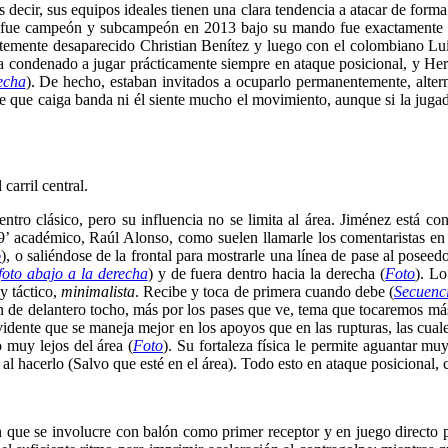
s decir, sus equipos ideales tienen una clara tendencia a atacar de fo
e fue campeón y subcampeón en 2013 bajo su mando fue exactamente es
ristemente desaparecido Christian Benítez y luego con el colombiano L
condenado a jugar prácticamente siempre en ataque posicional, y Herrera
echa
). De hecho, estaban invitados a ocuparlo permanentemente, altern
de que caiga banda ni él siente mucho el movimiento, aunque si la jugad
arril central.
ntro clásico, pero su influencia no se limita al área. Jiménez está con
9’ académico, Raúl Alonso, como suelen llamarle los comentaristas en
o
), o saliéndose de la frontal para mostrarle una línea de pase al poseedo
foto abajo a la derecha
) y de fuera dentro hacia la derecha (
Foto
). L
y táctico,
minimalista
. Recibe y toca de primera cuando debe (
Secuenc
n de delantero tocho, más por los pases que ve, tema que tocaremos más 
vidente que se maneja mejor en los apoyos que en las rupturas, las cua
 muy lejos del área (
Foto
). Su fortaleza física le permite aguantar mu
o al hacerlo (Salvo que esté en el área). Todo esto en ataque posicional, c
n que se involucre con balón como primer receptor y en juego directo 