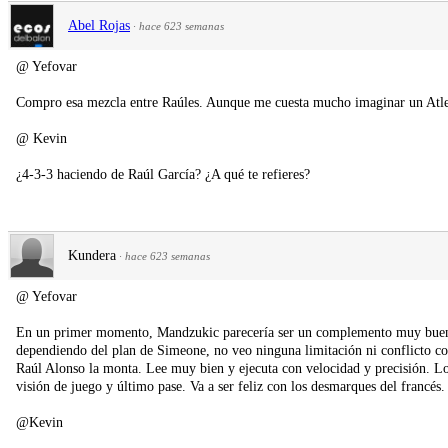
Abel Rojas
·
hace 623 semanas
@ Yefovar
Compro esa mezcla entre Raúles. Aunque me cuesta mucho imaginar un Atle
@ Kevin
¿4-3-3 haciendo de Raúl García? ¿A qué te refieres?
Kundera
·
hace 623 semanas
@ Yefovar
En un primer momento, Mandzukic parecería ser un complemento muy bueno 
dependiendo del plan de Simeone, no veo ninguna limitación ni conflicto co
Raúl Alonso la monta. Lee muy bien y ejecuta con velocidad y precisión. 
visión de juego y último pase. Va a ser feliz con los desmarques del francés.
@Kevin