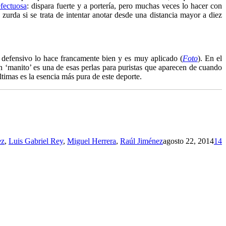
fectuosa
: dispara fuerte y a portería, pero muchas veces lo hacer con
 zurda si se trata de intentar anotar desde una distancia mayor a diez
defensivo lo hace francamente bien y es muy aplicado (
Foto
). En el
en ‘manito’ es una de esas perlas para puristas que aparecen de cuando
ltimas es la esencia más pura de este deporte.
ez
,
Luis Gabriel Rey
,
Miguel Herrera
,
Raúl Jiménez
agosto 22, 2014
14