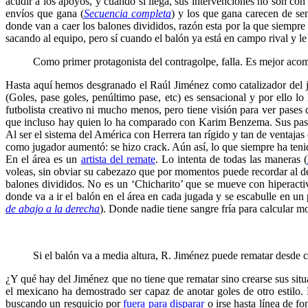
acudir a los apoyos, y cuando sí llega, sus intervenciones no son con
envíos que gana (
Secuencia completa
) y los que gana carecen de sen
donde van a caer los balones divididos, razón esta por la que siempr
sacando al equipo, pero sí cuando el balón ya está en campo rival y le 
Como primer protagonista del contragolpe, falla. Es mejor ac
Hasta aquí hemos desgranado el Raúl Jiménez como catalizador del ju
(Goles, pase goles, penúltimo pase, etc) es sensacional y por ello l
futbolista creativo ni mucho menos, pero tiene visión para ver pases
que incluso hay quien lo ha comparado con Karim Benzema. Sus pases s
Al ser el sistema del América con Herrera tan rígido y tan de ventaja
como jugador aumentó: se hizo crack. Aún así, lo que siempre ha tenid
En el área es un
artista del remate
. Lo intenta de todas las maneras (
voleas, sin obviar su cabezazo que por momentos puede recordar al d
balones divididos. No es un ‘Chicharito’ que se mueve con hiperacti
donde va a ir el balón en el área en cada jugada y se escabulle en un
de abajo a la derecha
). Donde nadie tiene sangre fría para calcular mo
..
…..
Si el balón va a media altura, R. Jiménez puede rematar desde c
¿Y qué hay del Jiménez que no tiene que rematar sino crearse sus situa
el mexicano ha demostrado ser capaz de anotar goles de otro estilo. 
buscando un resquicio por
fuera para disparar
o irse hasta línea de f