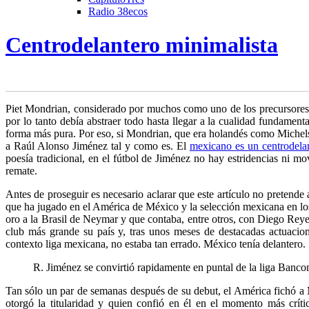
Radio 38ecos
Centrodelantero minimalista
P
iet Mondrian, considerado por muchos como uno de los precursores d
por lo tanto debía abstraer
todo hasta llegar a la cualidad fundamenta
forma más pura. Por eso, si Mondrian, que era holandés como Miche
a Raúl Alonso Jiménez tal y como es. El
mexicano es un centrodela
poesía tradicional, en el fútbol de Jiménez no hay estridencias ni mo
remate.
Antes de proseguir es necesario aclarar que este artículo no pretende 
que ha jugado en el América de México y la selección mexicana en los ú
oro a la Brasil de Neymar y que contaba, entre otros, con Diego Rey
club más grande su país y, tras unos meses de destacadas actuacio
contexto liga mexicana, no estaba tan errado. México tenía delantero.
R. Jiménez se convirtió rapidamente en puntal de la liga Ban
Tan sólo un par de semanas después de su debut, el América fichó a M
otorgó la titularidad y quien confió en él en el momento más críti