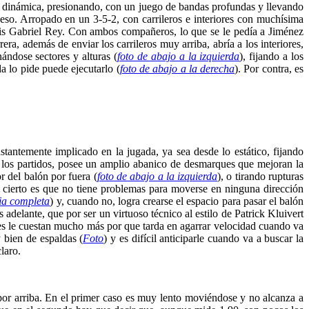
rma dinámica, presionando, con un juego de bandas profundas y llevando
o. Arropado en un 3-5-2, con carrileros e interiores con muchísima
uis Gabriel Rey. Con ambos compañeros, lo que se le pedía a Jiménez
, además de enviar los carrileros muy arriba, abría a los interiores,
ándose sectores y alturas (
foto de abajo a la izquierda
), fijando a los
a lo pide puede ejecutarlo (
foto de abajo a la derecha
). Por contra, es
stantemente implicado en la jugada, ya sea desde lo estático, fijando
 los partidos, posee un amplio abanico de desmarques que mejoran la
r del balón por fuera (
foto de abajo a la izquierda
), o tirando rupturas
o cierto es que no tiene problemas para moverse en ninguna dirección
ia completa
) y, cuando no, logra crearse el espacio para pasar el balón
adelante, que por ser un virtuoso técnico al estilo de Patrick Kluivert
les le cuestan mucho más por que tarda en agarrar velocidad cuando va
y bien de espaldas (
Foto
) y es difícil anticiparle cuando va a buscar la
laro.
por arriba. En el primer caso es muy lento moviéndose y no alcanza a