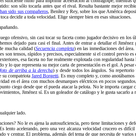
 el suficiente ritmo para imprimir aceleración al contragolpe; mientra
tido: son sólo tocarla antes que el rival. Resulta bastante mejor reci
e
han sido sus compañeros
, Benítez y Rey, sobre los que América deposi
toca decidir a toda velocidad. Elige siempre bien en esas situaciones.
ompañando.
ego ofensivo, sin casi tocar su faceta como jugador decisivo en los ú
o hemos dejado para casi el final. Antes de entrar a detallar el Jiméne
 de mucha calidad (
Secuencia completa
) en las inmediaciones del área
on tensos, rápidos y precisos, especialmente si el control previo es e
s exteriores, esa faceta no fue realmente explotada con regularidad has
o y lo que representa su mejor carta de presentación es el gol. A pesar
foto de arriba a la derecha
) y desde todos los ángulos. Su repertorio
e su compatriota
Jared Borgetti
. Es muy completo y, como anotábamos a
vidad en el área con muchos desmarques eléctricos en pocos segundos, s
 punto ciego desde que el pueda atacar la pelota. No le importa cargar 
vimientos, Jiménez sí. Es un goleador de catálogo y le gusta sacarlo a r
ualquier lado.
ciones? No le es ajena la autosuficiencia, pero tiene limitaciones y def
Es lento acelerando, pero una vez alcanza velocidad crucero es difícil 
ondo y centrar. El problema, además del tema de que necesita de varios