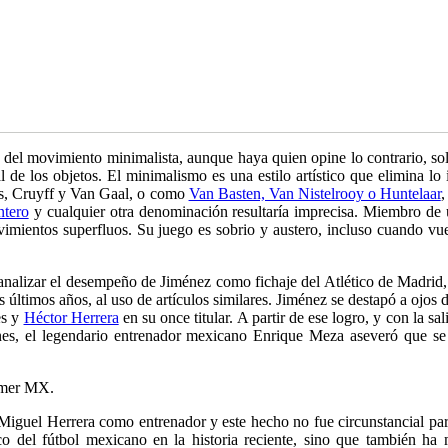
el movimiento minimalista, aunque haya quien opine lo contrario, solí
l de los objetos. El minimalismo es una estilo artístico que elimina lo
ls, Cruyff y Van Gaal, o como
Van Basten, Van Nistelrooy o Huntelaar
,
ntero
y cualquier otra denominación resultaría imprecisa. Miembro de 
vimientos superfluos. Su juego es sobrio y austero, incluso cuando vuel
analizar el desempeño de Jiménez como fichaje del Atlético de Madrid, s
ltimos años, al uso de artículos similares. Jiménez se destapó a ojos d
es y
Héctor Herrera
en su once titular. A partir de ese logro, y con la s
nes, el legendario entrenador mexicano Enrique Meza aseveró que se
comer MX.
iguel Herrera como entrenador y este hecho no fue circunstancial para 
co del fútbol mexicano en la historia reciente, sino que también ha m