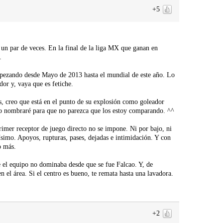
+5
 un par de veces. En la final de la liga MX que ganan en
.
empezando desde Mayo de 2013 hasta el mundial de este año. Lo
dor y, vaya que es fetiche.
s, creo que está en el punto de su explosión como goleador
 no nombraré para que no parezca que los estoy comparando. ^^
imer receptor de juego directo no se impone. Ni por bajo, ni
simo. Apoyos, rupturas, pases, dejadas e intimidación. Y con
o más.
e el equipo no dominaba desde que se fue Falcao. Y, de
 el área. Si el centro es bueno, te remata hasta una lavadora.
+2