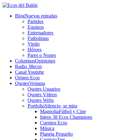
Blog
Nuevas entradas
Partidos
Equipos
Entrenadores
Futbolistas
Vinilo
Héroes
Pares o Nones
Columnas
Opiniones
Radio 38ecos
Canal Youtube
Origen Ecos
Quotes
Ventana
Quotes Usuarios
Quotes Vídeos
Quotes Webs
Portfolio
Silencio, se mira
Magnolia
Fútbol y Cine
Intros 38 Ecos Champions
Cuentos Ecos
Música
Planeta Pequeño
CapituloTres