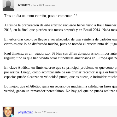
Kundera
·
hace 623 semanas
Tras un día un tanto extraño, paso a comentar. ^^
Antes de la preparación de este artículo recuerdo haber visto a Raúl Jiménez
2013, en la final que pierden seis meses después y en Brasil 2014. Nada más
En estos días creo que llegué a ver alrededor de una veintena de partidos 
cierto es que lo he disfrutado mucho, pues he notado el crecimiento del juga
Raúl Jiménez es un jugadorazo. Si bien sus cifras goleadoras son importante
regular, tipo la que han vivido otros futbolistas americanos en Europa que
En clave Atlética, en Jiménez creo que su principal problema es que como pr
por arriba. Luego, como acompañante de ese primer receptor sí que es buení
espacios puede alcanzar su velocidad punta, que es buena, e intimidar much
Lo mejor, que el Atlético gana un recurso de muchísima calidad en fases qu
verdad, ganan un rematador potentísimo. No hay gol que no pueda realizar en
@yefovar
·
hace 623 semanas