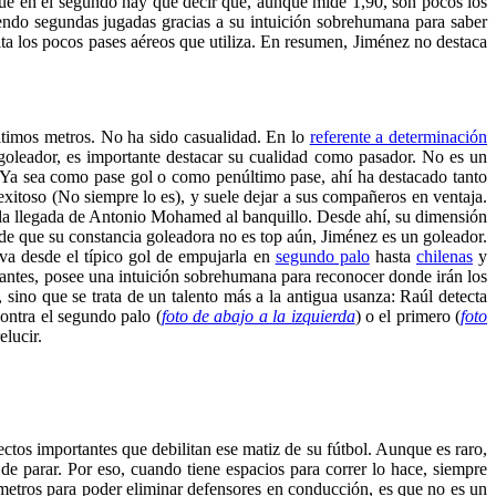
s que en el segundo hay que decir que, aunque mide 1,90, son pocos los
biendo segundas jugadas gracias a su intuición sobrehumana para saber
ta los pocos pases aéreos que utiliza. En resumen, Jiménez no destaca
ltimos metros. No ha sido casualidad. En lo
referente a determinación
z goleador, es importante destacar su cualidad como pasador. No es un
. Ya sea como pase gol o como penúltimo pase, ahí ha destacado tanto
xitoso (No siempre lo es), y suele dejar a sus compañeros en ventaja.
ta la llegada de Antonio Mohamed al banquillo. Desde ahí, su dimensión
 de que su constancia goleadora no es top aún, Jiménez es un goleador.
 va desde el típico gol de empujarla en
segundo palo
hasta
chilenas
y
ntes, posee una intuición sobrehumana para reconocer donde irán los
ino que se trata de un talento más a la antigua usanza: Raúl detecta
contra el segundo palo (
foto de abajo a la izquierda
) o el primero (
foto
elucir.
ectos importantes que debilitan ese matiz de su fútbol. Aunque es raro,
de parar. Por eso, cuando tiene espacios para correr lo hace, siempre
 metros para poder eliminar defensores en conducción, es que no es un