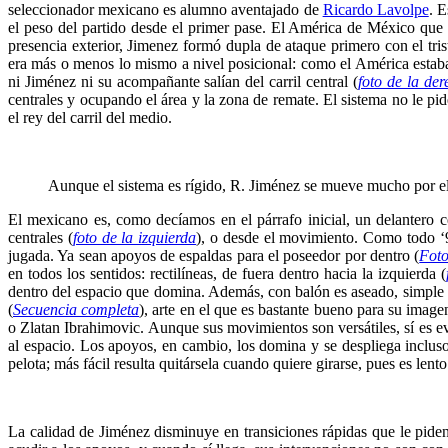
seleccionador mexicano es alumno aventajado de
Ricardo Lavolpe
. E
el peso del partido desde el primer pase. El América de México qu
presencia exterior, Jimenez formó dupla de ataque primero con el t
era más o menos lo mismo a nivel posicional: como el América estaba 
ni Jiménez ni su acompañante salían del carril central (
foto de la der
centrales y ocupando el área y la zona de remate. El sistema no le pi
el rey del carril del medio.
..
…..
Aunque el sistema es rígido, R. Jiménez se mueve mucho por el c
El mexicano es, como decíamos en el párrafo inicial, un delantero ce
centrales (
foto de la izquierda
), o desde el movimiento. Como todo ‘
jugada. Ya sean apoyos de espaldas para el poseedor por dentro (
Fot
en todos los sentidos: rectilíneas, de fuera dentro hacia la izquierda (
dentro del espacio que domina. Además, con balón es aseado, simple 
(
Secuencia completa
), arte en el que es bastante bueno para su image
o Zlatan Ibrahimovic. Aunque sus movimientos son versátiles, sí es e
al espacio. Los apoyos, en cambio, los domina y se despliega incluso
pelota; más fácil resulta quitársela cuando quiere girarse, pues es lent
..
…..
La calidad de Jiménez disminuye en transiciones rápidas que le pide