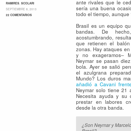
ante rivales que le ceda
RAMIRES
,
SCOLARI
sería una buena ocasió
SEPTIEMBRE 8, 2013
todo el tiempo, aunque 
22 COMENTARIOS
Brasil es un equipo qu
bandas. De hech
acostumbrando, resulta
que retienen el baló
zonas. Hay ataques en 
y no exageramos– M
Neymar se pasan diez
bola. Ayer se salió pe
el azulgrana prepara
Mundo? Los duros marc
añadió a Cavani frent
Neymar solo tiene 21 
Necesita ayuda y su 
prestar en labores cre
desde la otra banda.
¿Son Neymar y Marcelo
Brasil?