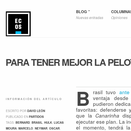
BLOG
COLUMNA
Nuevas entradas
Opiniones
PARA TENER MEJOR LA PELO
B
rasil tuvo
ante
ventaja desde
INFORMACIÓN DEL ARTÍCULO
pudieron dedica
favoritas: defenderse
ESCRITO POR
DAVID LEÓN
que la
dis
Canarinha
PUBLICADO EN
PARTIDOS
ejecutar ese plan. La in
TAGS:
BERNARD
,
BRASIL
,
HULK
,
LUCAS
el momento, tendrá la
MOURA
,
MARCELO
,
NEYMAR
,
OSCAR
,