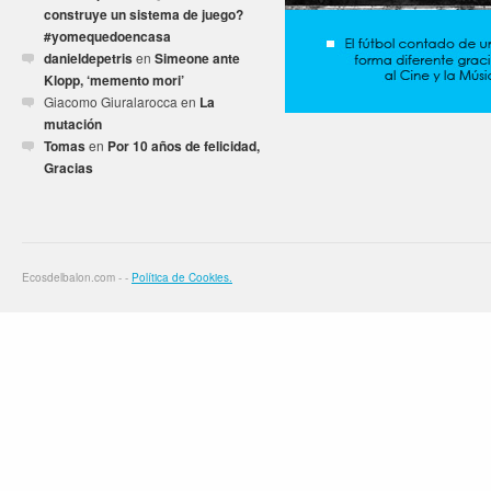
construye un sistema de juego?
#yomequedoencasa
danieldepetris
en
Simeone ante
Klopp, ‘memento mori’
Giacomo Giuralarocca
en
La
mutación
Tomas
en
Por 10 años de felicidad,
Gracias
Ecosdelbalon.com - -
Política de Cookies.