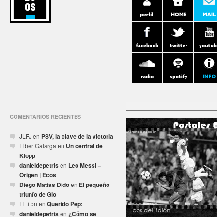
COMENTARIOS RECIENTES
JLFJ
en
PSV, la clave de la victoria
Elber Galarga
en
Un central de
Klopp
danieldepetris
en
Leo Messi –
Origen | Ecos
Diego Matias Dido
en
El pequeño
triunfo de Gio
El titon
en
Querido Pep:
danieldepetris
en
¿Cómo se