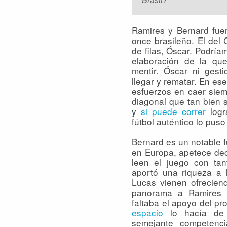
Ramires y Bernard fuer
once brasileño. El del
de filas, Óscar. Podría
elaboración de la qu
mentir. Óscar ni gest
llegar y rematar. En es
esfuerzos en caer siem
diagonal que tan bien s
y
si puede correr
logr
fútbol auténtico lo puso 
Bernard es un notable fu
en Europa, apetece dec
leen el juego con ta
aportó una riqueza a 
Lucas vienen ofrecien
panorama a Ramires 
faltaba el apoyo del pr
espacio
lo hacía de 
semejante competenc