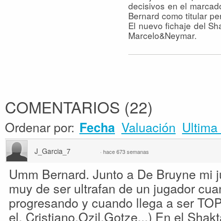
decisivos en el marcad
Bernard como titular pe
El nuevo fichaje del Sh
Marcelo&Neymar.
COMENTARIOS
(
22
)
Ordenar por:
Valuación
Ultima 
Fecha
J_Garcia_7
·
hace 673 semanas
Umm Bernard. Junto a De Bruyne mi j
muy de ser ultrafan de un jugador cu
progresando y cuando llega a ser TOP 
el. Cristiano,Ozil,Gotze...) En el Shakt