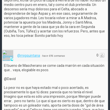
deportivo, echar un poco la culpa a Herrera de no haber fichado un
medio centro puro en enero, tal y como el club pretendía. Un
descenso sería muy doloroso para el Celta, abocado a
desprenderse de Iago Aspas y, en ese caso, seguramente de
varios jugadores más. Les tocaría volver a mirar a A Madroa,
potenciar la apuesta por los Madinda, Jonny o Santi Mina,
mantener a gente de la casa que ya dio la cara en Segunda
(Oubiña, Toni, Túñez) y acertar con los refuerzos. Pero, antes que
eso, les toca pelear. Bonito partido hoy.
0
@migquintana
·
hace 696 semanas
El bueno de Mascherano se come cada marrón en cada situación
que... vaya, elogiable es poco.
@David
Lo peor no es que haya estado mal o poco acertado, es
precisamente lo que tú dices: parecía que no tenía el nivel.
Imagino que esta es sólo una impresión, porque Wenger puede
errar... pero no tanto. Lo que sí que es cierto es que, dentro de que
tampoco es un goleador nato, aporta cierta dosis de ''gol de área
pequeña'' que el Celta no tiene con ningún jugador. Vaya, que hoy