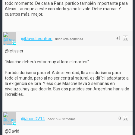
todo momento. De cara a Paris, partido también importante para
Alexis... aunque a este con olerlo ya no le vale. Debe marcar. Y
cuantos más, mejor.
+1
@DavidLeonRon
·
hace 696 semanas
@letissier
"Masche deberá estar muy al loro el martes"
Partido durísimo para él. A decir verdad, Ibra es durísimo para
todo el mundo, pero al no ser central natural, es difícil adaptarte a
la exigencia de Ibra. Y eso que Masche lleva 3 semanas en
nivelazo, hay que decirlo. Sus dos partidos con Argentina han sido
increíbles.
0
@JuanDV14
·
hace 696 semanas
@David