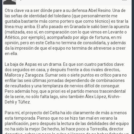
Otra clave va a ser dónde pare a su defensa Abel Resino. Una de
las señas de identidad del toledano (que personalmente me
gustaba bastante más como portero que como técnico) es tirar la
línea muy arriba. El año pasado en Granada le salió bien la apuesta
(matizada, eso sí, en comparación con lo que vimos en Levante o
Atlético, por ejemplo), acompañado por algo de fortuna, en mi
opinión, pero en este Celta no termina de consolidarla, y además
da la impresión de que el equipo no termina de atreverse a creer
en ella.
La baja de Aspas es un drama. Es que son cuatro partidos clave:
dos seguidos en casa, y después frente a dos rivales directos,
Mallorca y Zaragoza. Sumar seis o siete puntos es crítico para no
enfilar las seis últimas jornadas dependiendo de combinaciones
de resultados y una templanza de nervios difícil de conseguir.
Pero además hoy, que a priori es el partido menos trascendental
de la serie, no sólo falta Iago, sino también Álex López, Krohn-
Dehli y Túñez.
Para mí, el proyecto del Celta ha ido claramente de más a menos
esta temporada. Pienso que no se hizo tan mal en verano la
planificación, pero después la lectura de las debilidades del equipo
no ha sido la mejor. De hecho, leí hace poco a Torrecilla, director