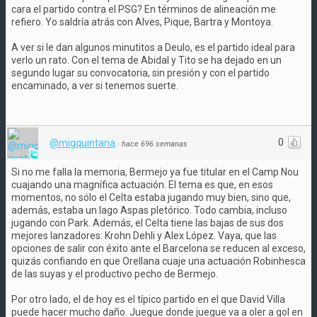
cara el partido contra el PSG? En términos de alineación me
refiero. Yo saldría atrás con Alves, Pique, Bartra y Montoya.
A ver si le dan algunos minutitos a Deulo, es el partido ideal para
verlo un rato. Con el tema de Abidal y Tito se ha dejado en un
segundo lugar su convocatoria, sin presión y con el partido
encaminado, a ver si tenemos suerte.
0
@migquintana
·
hace 696 semanas
Si no me falla la memoria, Bermejo ya fue titular en el Camp Nou
cuajando una magnífica actuación. El tema es que, en esos
momentos, no sólo el Celta estaba jugando muy bien, sino que,
además, estaba un Iago Aspas pletórico. Todo cambia, incluso
jugando con Park. Además, el Celta tiene las bajas de sus dos
mejores lanzadores: Krohn Dehli y Alex López. Vaya, que las
opciones de salir con éxito ante el Barcelona se reducen al exceso,
quizás confiando en que Orellana cuaje una actuación Robinhesca
de las suyas y el productivo pecho de Bermejo.
Por otro lado, el de hoy es el típico partido en el que David Villa
puede hacer mucho daño. Juegue donde juegue va a oler a gol en