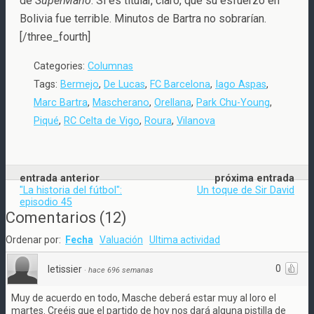
de
SuperMario
. Si es titular, claro, que su esfuerzo en
Bolivia fue terrible. Minutos de Bartra no sobrarían.
[/three_fourth]
Categories:
Columnas
Tags:
Bermejo
,
De Lucas
,
FC Barcelona
,
Iago Aspas
,
Marc Bartra
,
Mascherano
,
Orellana
,
Park Chu-Young
,
Piqué
,
RC Celta de Vigo
,
Roura
,
Vilanova
entrada anterior
próxima entrada
"La historia del fútbol":
Un toque de Sir David
episodio 45
Comentarios
(
12
)
Ordenar por:
Fecha
Valuación
Ultima actividad
0
letissier
·
hace 696 semanas
Muy de acuerdo en todo, Masche deberá estar muy al loro el
martes. Creéis que el partido de hoy nos dará alguna pistilla de