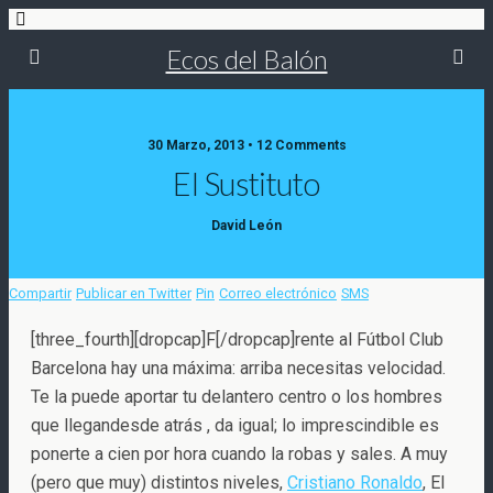
Ecos del Balón
30 Marzo, 2013 • 12 Comments
El Sustituto
David León
Compartir
Publicar en Twitter
Pin
Correo electrónico
SMS
[three_fourth][dropcap]F[/dropcap]rente al Fútbol Club
Barcelona hay una máxima: arriba necesitas velocidad.
Te la puede aportar tu delantero centro o los hombres
que llegandesde atrás
, da igual; lo imprescindible es
ponerte a cien por hora cuando la robas y sales. A muy
(pero que muy) distintos niveles,
Cristiano Ronaldo
, El