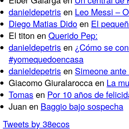
danieldepetris
en
Leo Messi – O
Diego Matias Dido
en
El pequeño
El titon
en
Querido Pep:
danieldepetris
en
¿Cómo se cons
#yomequedoencasa
danieldepetris
en
Simeone ante 
Giacomo Giuralarocca
en
La mu
Tomas
en
Por 10 años de felici
Juan
en
Baggio bajo sospecha
Tweets by 38ecos