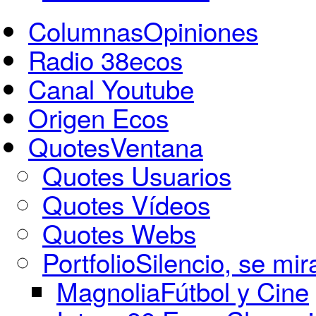
Columnas
Opiniones
Radio 38ecos
Canal Youtube
Origen Ecos
Quotes
Ventana
Quotes Usuarios
Quotes Vídeos
Quotes Webs
Portfolio
Silencio, se mir
Magnolia
Fútbol y Cine