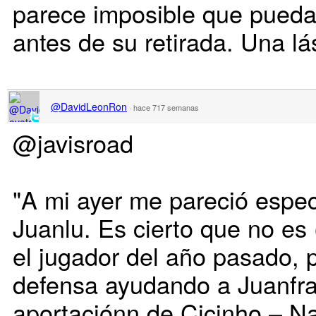
parece imposible que pueda 
antes de su retirada. Una lá
@DavidLeonRon
·
hace 717 semanas
@javisroad
"A mi ayer me pareció espec
Juanlu. Es cierto que no es
el jugador del año pasado, 
defensa ayudando a Juanfran
aportaciónn de Cicinho – N