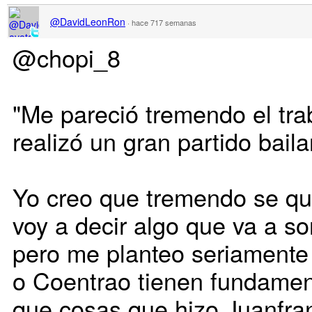
@DavidLeonRon
·
hace 717 semanas
@chopi_8
"Me pareció tremendo el tra
realizó un gran partido bail
Yo creo que tremendo se qu
voy a decir algo que va a s
pero me planteo seriamente 
o Coentrao tienen fundamen
que cosas que hizo Juanfran