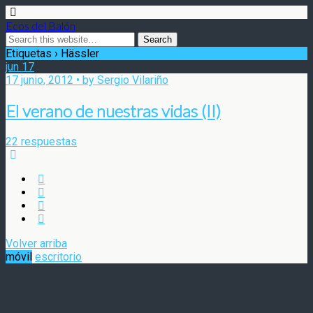
Ecos del Balón
Etiquetas › Hässler
jun
17
17 junio, 2012 • by Sergio Vilariño
El verano de nuestras vidas (II)
22 respuestas
Volver arriba
móvil
escritorio