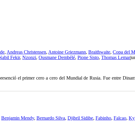
ide
,
Andreas Christensen
,
Antoine Griezmann
,
Braithwaite
,
Copa del 
Nabil Fekir
,
Nzonzi
,
Ousmane Dembélé
,
Pione Sisto
,
Thomas Lemar
ju
presenció el primer cero a cero del Mundial de Rusia. Fue entre Dina
,
Benjamin Mendy
,
Bernardo Silva
,
Djibril Sidibe
,
Fabinho
,
Falcao
,
Ky