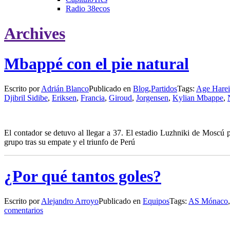
Radio 38ecos
Archives
Mbappé con el pie natural
Escrito por
Adrián Blanco
Publicado en
Blog
,
Partidos
Tags:
Age Hare
Djibril Sidibe
,
Eriksen
,
Francia
,
Giroud
,
Jorgensen
,
Kylian Mbappe
,
El contador se detuvo al llegar a 37. El estadio Luzhniki de Moscú 
grupo tras su empate y el triunfo de Perú
¿Por qué tantos goles?
Escrito por
Alejandro Arroyo
Publicado en
Equipos
Tags:
AS Mónaco
comentarios