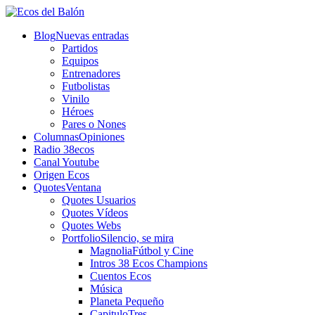
Blog
Nuevas entradas
Partidos
Equipos
Entrenadores
Futbolistas
Vinilo
Héroes
Pares o Nones
Columnas
Opiniones
Radio 38ecos
Canal Youtube
Origen Ecos
Quotes
Ventana
Quotes Usuarios
Quotes Vídeos
Quotes Webs
Portfolio
Silencio, se mira
Magnolia
Fútbol y Cine
Intros 38 Ecos Champions
Cuentos Ecos
Música
Planeta Pequeño
CapituloTres