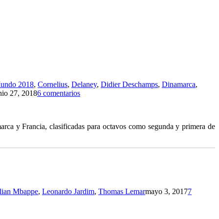
Mundo 2018
,
Cornelius
,
Delaney
,
Didier Deschamps
,
Dinamarca
,
nio 27, 2018
6 comentarios
marca y Francia, clasificadas para octavos como segunda y primera de
lian Mbappe
,
Leonardo Jardim
,
Thomas Lemar
mayo 3, 2017
7