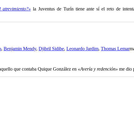
 atrevimiento?»
la Juventus de Turín tiene ante sí el reto de inten
o
,
Benjamin Mendy
,
Djibril Sidibe
,
Leonardo Jardim
,
Thomas Lemar
ma
 aquello que contaba Quique González en
«Avería y redención»
me dio p