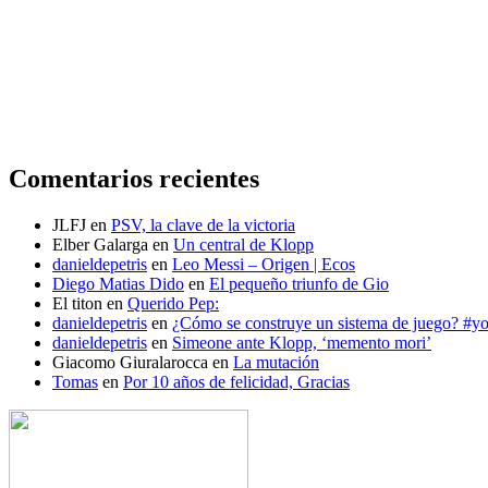
Comentarios recientes
JLFJ
en
PSV, la clave de la victoria
Elber Galarga
en
Un central de Klopp
danieldepetris
en
Leo Messi – Origen | Ecos
Diego Matias Dido
en
El pequeño triunfo de Gio
El titon
en
Querido Pep:
danieldepetris
en
¿Cómo se construye un sistema de juego? #
danieldepetris
en
Simeone ante Klopp, ‘memento mori’
Giacomo Giuralarocca
en
La mutación
Tomas
en
Por 10 años de felicidad, Gracias