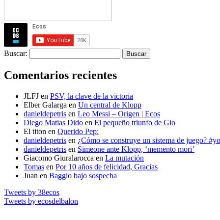
Buscar:
Comentarios recientes
JLFJ
en
PSV, la clave de la victoria
Elber Galarga
en
Un central de Klopp
danieldepetris
en
Leo Messi – Origen | Ecos
Diego Matias Dido
en
El pequeño triunfo de Gio
El titon
en
Querido Pep:
danieldepetris
en
¿Cómo se construye un sistema de juego? #
danieldepetris
en
Simeone ante Klopp, ‘memento mori’
Giacomo Giuralarocca
en
La mutación
Tomas
en
Por 10 años de felicidad, Gracias
Juan
en
Baggio bajo sospecha
Tweets by 38ecos
Tweets by ecosdelbalon