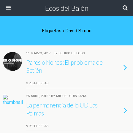
Ecos del Balón
Etiquetas › David Simón
11 MARZO, 2017 • BY EQUIPO DE ECOS
Pares o Nones: El problema de
Setién
3 RESPUESTAS
25 ABRIL, 2016 • BY MIGUEL QUINTANA
La permanencia de la UD Las
Palmas
9 RESPUESTAS