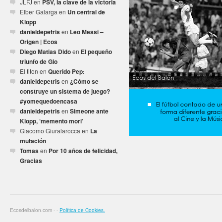
JLFJ
en
PSV, la clave de la victoria
Elber Galarga
en
Un central de
Klopp
danieldepetris
en
Leo Messi –
Origen | Ecos
Diego Matias Dido
en
El pequeño
triunfo de Gio
El titon
en
Querido Pep:
danieldepetris
en
¿Cómo se
construye un sistema de juego?
#yomequedoencasa
danieldepetris
en
Simeone ante
Klopp, ‘memento mori’
Giacomo Giuralarocca
en
La
mutación
Tomas
en
Por 10 años de felicidad,
Gracias
Ecosdelbalon.com - -
Política de Cookies.