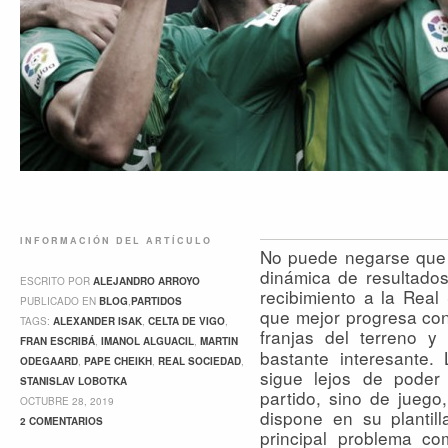
INFORMACIÓN DEL ARTÍCULO
No puede negarse que 
dinámica de resultado
ESCRITO POR
ALEJANDRO ARROYO
recibimiento a la Real
PUBLICADO EN
BLOG
,
PARTIDOS
que mejor progresa con
TAGS:
ALEXANDER ISAK
,
CELTA DE VIGO
,
franjas del terreno
y d
FRAN ESCRIBÁ
,
IMANOL ALGUACIL
,
MARTIN
bastante interesante.
ODEGAARD
,
PAPE CHEIKH
,
REAL SOCIEDAD
,
sigue lejos de poder
STANISLAV LOBOTKA
partido, sino de juego
OCTUBRE 28, 2019
dispone en su plantil
2 COMENTARIOS
principal problema co