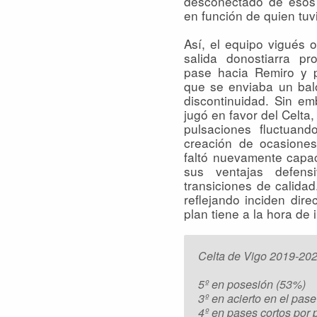
desconectado de esos 
en función de quien tuvi
Así, el equipo vigués o
salida donostiarra pr
pase hacia Remiro y p
que se enviaba un ba
discontinuidad. Sin em
jugó en favor del Celta,
pulsaciones fluctuand
creación de ocasiones.
faltó nuevamente capac
sus ventajas defens
transiciones de calida
reflejando inciden dir
plan tiene a la hora de 
Celta de Vigo 2019-202
5º en posesión (53%)
3º en acierto en el pas
4º en pases cortos por 