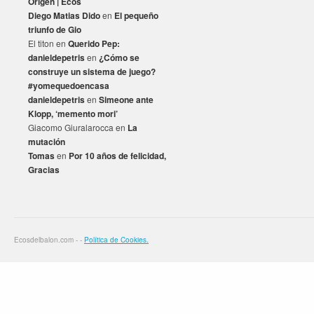
Origen | Ecos
Diego Matias Dido
en
El pequeño
triunfo de Gio
El titon
en
Querido Pep:
danieldepetris
en
¿Cómo se
construye un sistema de juego?
#yomequedoencasa
danieldepetris
en
Simeone ante
Klopp, ‘memento mori’
Giacomo Giuralarocca
en
La
mutación
Tomas
en
Por 10 años de felicidad,
Gracias
Ecosdelbalon.com - -
Política de Cookies.