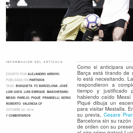
INFORMACIÓN DEL ARTÍCULO
Como si anticipara un
Barça está tirando de 
ESCRITO POR
ALEJANDRO ARROYO
lo está necesitando. La
PUBLICADO EN
PARTIDOS
respondieron a compl
TAGS:
BUSQUETS
,
FC BARCELONA
,
JOSÉ
tiempo y justificado p
LUIS GAYÁ
,
LUIS ENRIQUE
,
MASCHERANO
,
habiendo caído Messi 
MESSI
,
PAREJO
,
PIQUÉ
,
PRANDELLI
,
SERGI
Piqué dibuja un escen
ROBERTO
,
VALENCIA CF
para visitar Mestalla. E
OCTUBRE 22, 2016
su previa,
Cesare Pran
7 COMENTARIOS
Barcelona sin su razón 
de orden con su presen
el aire cómo tratará Lu