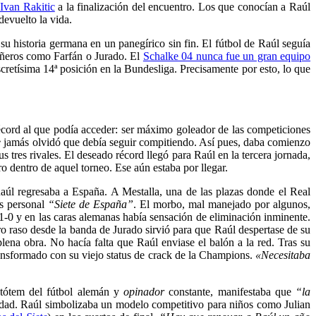
Ivan Rakitic
a la finalización del encuentro. Los que conocían a Raúl
devuelto la vida.
r su historia germana en un panegírico sin fin. El fútbol de Raúl seguía
añeros como Farfán o Jurado. El
Schalke 04 nunca fue un gran equipo
cretísima 14ª posición en la Bundesliga. Precisamente por esto, lo que
récord al que podía acceder: ser máximo goleador de las competiciones
e
jamás olvidó que debía seguir compitiendo. Así pues, daba comienzo
tres rivales. El deseado récord llegó para Raúl en la tercera jornada,
dentro de aquel torneo. Ese aún estaba por llegar.
Raúl regresaba a España. A Mestalla, una de las plazas donde el Real
s personal
“Siete de España”
. El morbo, mal manejado por algunos,
1-0 y en las caras alemanas había sensación de eliminación inminente.
o raso desde la banda de Jurado sirvió para que Raúl despertase de su
na obra. No hacía falta que Raúl enviase el balón a la red. Tras su
transformado con su viejo status de crack de la Champions.
«Necesitaba
 tótem del fútbol alemán y
opinador
constante, manifestaba que
“la
dad. Raúl simbolizaba un modelo competitivo para niños como Julian