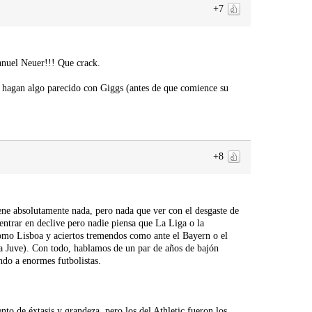
+7
anuel Neuer!!! Que crack.
s hagan algo parecido con Giggs (antes de que comience su
+8
ne absolutamente nada, pero nada que ver con el desgaste de
ntrar en declive pero nadie piensa que La Liga o la
omo Lisboa y aciertos tremendos como ante el Bayern o el
a Juve). Con todo, hablamos de un par de años de bajón
ndo a enormes futbolistas.
o de éxtasis y grandeza, pero los del Athletic fueron los