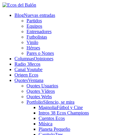
Blog
Nuevas entradas
Partidos
Equipos
Entrenadores
Futbolistas
Vinilo
Héroes
Pares o Nones
Columnas
Opiniones
Radio 38ecos
Canal Youtube
Origen Ecos
Quotes
Ventana
Quotes Usuarios
Quotes Vídeos
Quotes Webs
Portfolio
Silencio, se mira
Magnolia
Fútbol y Cine
Intros 38 Ecos Champions
Cuentos Ecos
Música
Planeta Pequeño
CapituloTres