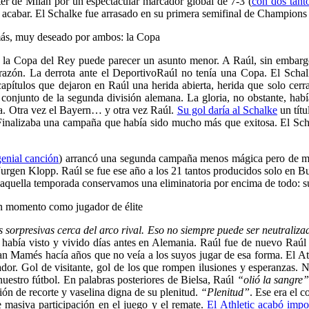
er de Milán por un espectacular marcador global de 7-3 (
con dos tant
 acabar. El Schalke fue arrasado en su primera semifinal de Champions
 más, muy deseado por ambos: la Copa
, la Copa del Rey puede parecer un asunto menor. A Raúl, sin embargo
razón. La derrota ante el Deportivo
Raúl no tenía una Copa. El Schal
capítulos que dejaron en Raúl una herida abierta, herida que solo cer
onjunto de la segunda división alemana. La gloria, no obstante, había 
na. Otra vez el Bayern… y otra vez Raúl.
Su gol daría al Schalke
un títu
. Finalizaba una campaña que había sido mucho más que exitosa. El Scha
genial canción
) arrancó una segunda campaña menos mágica pero de mu
urgen Klopp. Raúl se fue ese año a los 21 tantos producidos solo en Bun
e aquella temporada conservamos una eliminatoria por encima de todo: s
ran momento como jugador de élite
 sorpresivas cerca del arco rival. Eso no siempre puede ser neutraliz
 había visto y vivido días antes en Alemania.
Raúl fue de nuevo Raúl 
an Mamés hacía años que no veía a los suyos jugar de esa forma. El At
dor. Gol de visitante, gol de los que rompen ilusiones y esperanzas. 
nuestro fútbol. En palabras posteriores de Bielsa, Raúl
“olió la sangre
ón de recorte y vaselina digna de su plenitud.
“Plenitud”
. Ese era el 
e masiva participación en el juego y el remate.
El Athletic acabó imp