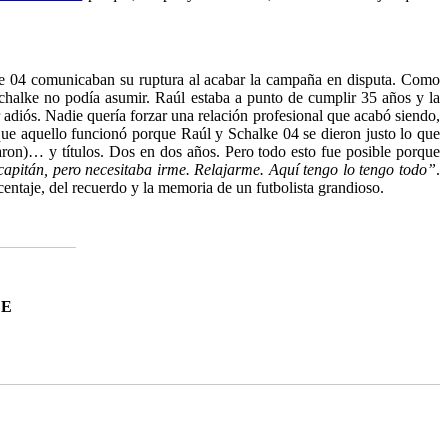
alke 04 comunicaban su ruptura al acabar la campaña en disputa. Como
Schalke no podía asumir. Raúl estaba a punto de cumplir 35 años y la
diós. Nadie quería forzar una relación profesional que acabó siendo,
que aquello funcionó porque Raúl y Schalke 04 se dieron justo lo que
caron)… y títulos. Dos en dos años. Pero todo esto fue posible porque
capitán, pero necesitaba irme. Relajarme. Aquí tengo lo tengo todo”
.
centaje, del recuerdo y la memoria de un futbolista grandioso.
DE