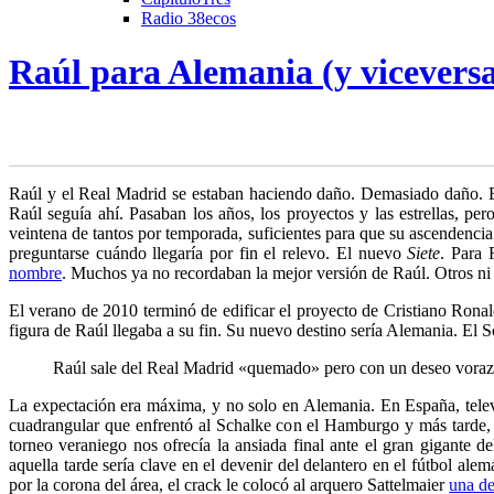
Radio 38ecos
Raúl para Alemania (y vicevers
Raúl y el Real Madrid se estaban haciendo daño. Demasiado daño. El 
Raúl seguía ahí.
Pasaban los años, los proyectos y las estrellas, pe
veintena de tantos por temporada, suficientes para que su ascendencia
preguntarse cuándo llegaría por fin el relevo. El nuevo
Siete
. Para 
nombre
. Muchos ya no recordaban la mejor versión de Raúl. Otros ni s
El verano de 2010 terminó de edificar el proyecto de Cristiano Ronal
figura de Raúl llegaba a su fin. Su nuevo destino sería Alemania. El 
Raúl sale del Real Madrid «quemado» pero con un deseo voraz d
La expectación era máxima, y no solo en Alemania. En España, televis
cuadrangular que enfrentó al Schalke con el Hamburgo y más tarde
torneo veraniego nos ofrecía la ansiada final ante el gran gigante d
aquella tarde sería clave en el devenir del delantero en el fútbol ale
por la corona del área, el crack le colocó al arquero Sattelmaier
una de