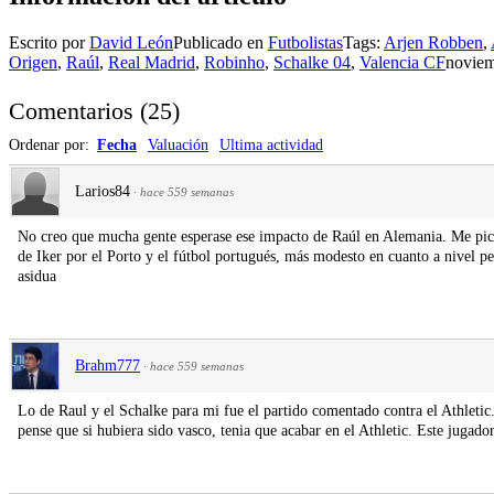
Escrito por
David León
Publicado en
Futbolistas
Tags:
Arjen Robben
,
Origen
,
Raúl
,
Real Madrid
,
Robinho
,
Schalke 04
,
Valencia CF
noviem
Comentarios
(
25
)
Ordenar por:
Fecha
Valuación
Ultima actividad
Larios84
·
hace 559 semanas
No creo que mucha gente esperase ese impacto de Raúl en Alemania. Me pica
de Iker por el Porto y el fútbol portugués, más modesto en cuanto a nivel 
asidua
Brahm777
·
hace 559 semanas
Lo de Raul y el Schalke para mi fue el partido comentado contra el Athletic
pense que si hubiera sido vasco, tenia que acabar en el Athletic. Este jugado