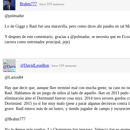
Brahm777
·
hace 559 semanas
@polmadur
Lo de Giggs y Raul fue una maravilla, pero como dices ahi pasaba un tal M
Y despues de este comentario, gracias a @polmadur, se necesita que en Eco
carrera como entrenador principal, jeje).
@DavidLeonRon
·
hace 559 semanas
@Larios84
Hay que decir que, aunque Iker terminó mal con mucha gente, su caso no tie
Raúl. Hablamos de un juego de niños al lado de aquello. Iker en 2013 pudo e
eliminación ante el Dortmund fueron cosa suya. 2014 tuvo errores gordos c
Dortmund. 2015 ya sí fue muy malo (pese a parar algunas decisivas contra l
grave. Raúl estuvo más de un lustro, y siendo jugador de campo y oscurecie
@Brahm777
No le demos más vueltas. La Champions fue preciosa. Valencia fue su moment