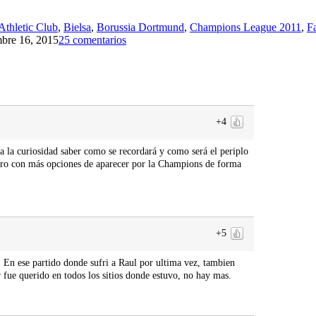
Athletic Club
,
Bielsa
,
Borussia Dortmund
,
Champions League 2011
,
F
bre 16, 2015
25 comentarios
+4
 la curiosidad saber como se recordará y como será el periplo
pero con más opciones de aparecer por la Champions de forma
+5
. En ese partido donde sufri a Raul por ultima vez, tambien
r fue querido en todos los sitios donde estuvo, no hay mas.