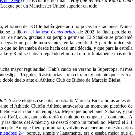
os del
Siete
) en los cuartos de final.
“Hay que renovar a Raúl un año
 League por un Manchester United superior en todo.
, el torneo del KO le había generado no pocas frustraciones. Nunca
ke se la dio
en el famoso
Centenariazo
de 2002, la final perdida en
raría, de nuevo, gracias a su periplo germano. El Schalke se proclamó
llegado un par de meses antes, en la semifinal. A partido único, sin
lo que no levantaba desde hacía casi una década, y que para la estrella
lke y Raúl se habían regalado el uno al otro infinitamente más de lo
cha mayor regularidad. Había caído en verano la Supercopa, ni más
desliga –15 goles, 6 asistencias–, una cifra muy potente que sirvió al
u doble duelo ante el Athletic Club de Bilbao de Marcelo Bielsa.
ado”
. Así de elogioso se había mostrado Marcelo Bielsa horas antes del
ante el Athletic Club
Su Athletic atravesaba un momento pletórico de
hletic era sin duda un equipazo. Mejor que aquel buen Schalke, y por
No a Raúl, claro, que solo tardó un minuto en empatar la contienda. A
”
y las dudas del Athletic y se desató como un torbellino. Marcó el 2-1
concepto. Aunque fuera por un rato, volvimos a tener ante nuestros ojos
oniéndose 2-4
porque, simple y llanamente, era o estaba mejor que el