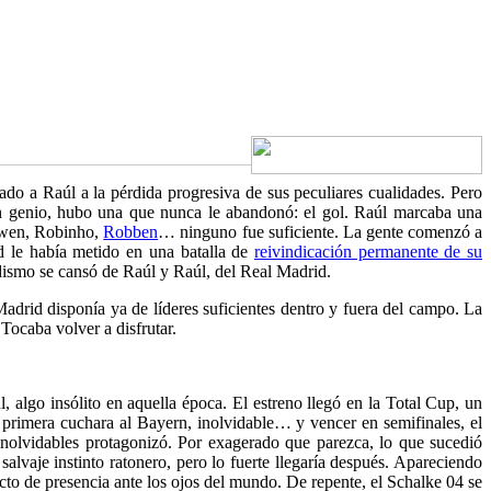
do a Raúl a la pérdida progresiva de sus peculiares cualidades. Pero
eron genio, hubo una que nunca le abandonó: el gol. Raúl marcaba una
Owen, Robinho,
Robben
… ninguno fue suficiente. La gente comenzó a
ad le había metido en una batalla de
reivindicación permanente de su
idismo se cansó de Raúl y Raúl, del Real Madrid.
Madrid disponía ya de líderes suficientes dentro y fuera del campo. La
Tocaba volver a disfrutar.
 algo insólito en aquella época. El estreno llegó en la Total Cup, un
 primera cuchara al Bayern, inolvidable…
y vencer en semifinales, el
inolvidables protagonizó. Por exagerado que parezca, lo que sucedió
salvaje instinto ratonero, pero lo fuerte llegaría después. Apareciendo
to de presencia ante los ojos del mundo. De repente, el Schalke 04 se