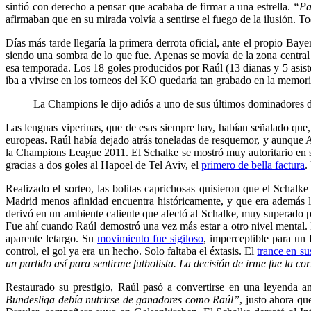
sintió con derecho a pensar que acababa de firmar a una estrella.
“Pa
afirmaban que en su mirada volvía a sentirse el fuego de la ilusión. T
Días más tarde llegaría la primera derrota oficial, ante el propio Baye
siendo una sombra de lo que fue. Apenas se movía de la zona centra
esa temporada. Los 18 goles producidos por Raúl (13 dianas y 5 asiste
iba a vivirse en los torneos del KO quedaría tan grabado en la memori
La Champions le dijo adiós a uno de sus últimos dominadores 
Las lenguas viperinas, que de esas siempre hay, habían señalado que,
europeas. Raúl había dejado atrás toneladas de resquemor, y aunque 
la Champions League 2011. El Schalke se mostró muy autoritario en su 
gracias a dos goles al Hapoel de Tel Aviv, el
primero de bella factura
.
Realizado el sorteo, las bolitas caprichosas quisieron que el Schal
Madrid menos afinidad encuentra históricamente, y que era además l
derivó en un ambiente caliente que afectó al Schalke, muy superado p
Fue ahí cuando Raúl demostró una vez más estar a otro nivel mental. 
aparente letargo. Su
movimiento fue sigiloso
, imperceptible para un
control, el gol ya era un hecho. Solo faltaba el éxtasis. El
trance en su
un partido así para sentirme futbolista. La decisión de irme fue la co
Restaurado su prestigio, Raúl pasó a convertirse en una leyenda 
Bundesliga debía nutrirse de ganadores como Raúl”
, justo ahora q