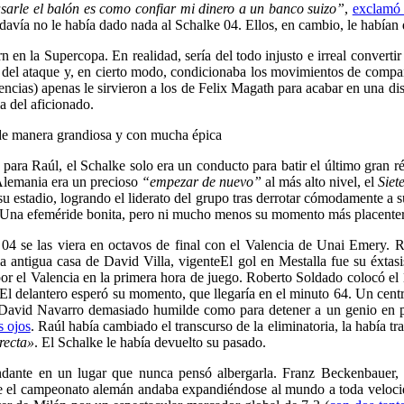
sarle el balón es como confiar mi dinero a un banco suizo”
,
exclamó 
odavía no le había dado nada al Schalke 04. Ellos, en cambio, le habían 
rn en la Supercopa. En realidad, sería del todo injusto e irreal converti
l del ataque y, en cierto modo, condicionaba los movimientos de comp
ncias) apenas le sirvieron a los de Felix Magath para acabar en una dis
a del aficionado.
de manera grandiosa y con mucha épica
 para Raúl, el Schalke solo era un conducto para batir el último gran 
Alemania era un precioso
“empezar de nuevo”
al más alto nivel, el
Siet
estadio, logrando el liderato del grupo tras derrotar cómodamente a sus 
 Una efeméride bonita, pero ni mucho menos su momento más placentero 
ke 04 se las viera en octavos de final con el Valencia de Unai Emery. 
a antigua casa de David Villa, vigente
El gol en Mestalla fue su éxtasi
or el Valencia en la primera hora de juego. Roberto Soldado colocó el 
El delantero esperó su momento, que llegaría en el minuto 64. Un centr
 David Navarro demasiado humilde como para detener a un genio en ple
s ojos
. Raúl había cambiado el transcurso de la eliminatoria, la había 
rrecta»
. El Schalke le había devuelto su pasado.
andante en un lugar que nunca pensó albergarla. Franz Beckenbauer,
ue el campeonato alemán andaba expandiéndose al mundo a toda veloci