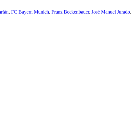
arfán
,
FC Bayern Munich
,
Franz Beckenbauer
,
José Manuel Jurado
,