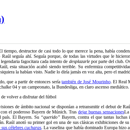
a)
tiempo, destructor de casi todo lo que merece la pena, había condena
ro Raúl seguía ahí. Seguía porque, de todas las virtudes que le hici
 legendaria fagocitara cada intento de
desplazarle
por parte del club. 
Raúl, esta situación acabó siendo terrible. Su enfermiza competitivid
iquiera la habían visto. Nadie lo diría jamás en voz alta, pero el madr
do, que a partir de entonces sería
también de José Mourinho
. El Real 
Schalke 04 y un campeonato, la Bundesliga, en claro ascenso mediático. 
e volver a disfrutar del fútbol
iones de ámbito nacional se disponían a retransmitir el debut de Raúl,
, con el poderoso Bayern de Múnich. Tras
dejar buenas sensaciones
La
el país. El Bayern. Su
“querido”
Bayern, contra el que tantas luchas 
mán. Raúl anotó su primer gol en una de sus clásicas exhibiciones de su 
 sus célebres
cucharas
. La vaselina que había dominado Europa hizo ac