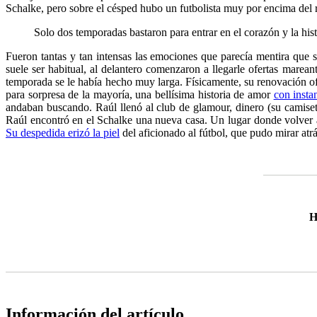
Schalke, pero sobre el césped hubo un futbolista muy por encima del 
Solo dos temporadas bastaron para entrar en el corazón y la his
Fueron tantas y tan intensas las emociones que parecía mentira que 
suele ser habitual, al delantero comenzaron a llegarle ofertas mare
temporada se le había hecho muy larga. Físicamente, su renovación o
para sorpresa de la mayoría, una bellísima historia de amor
con instan
andaban buscando. Raúl llenó al club de glamour, dinero (su camiseta
Raúl encontró en el Schalke una nueva casa. Un lugar donde volver a 
Su despedida erizó la piel
del aficionado al fútbol, que pudo mirar atr
H
Información del artículo