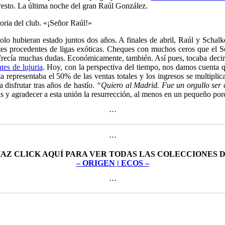
resto. La última noche del gran Raúl González.
toria del club. «¡Señor Raúl!»
solo hubieran estado juntos dos años. A finales de abril, Raúl y Sch
antes procedentes de ligas exóticas. Cheques con muchos ceros que el 
frecía muchas dudas. Económicamente, también. Así pues, tocaba decir a
tes de lujuria
. Hoy, con la perspectiva del tiempo, nos damos cuenta 
 representaba el 50% de las ventas totales y los ingresos se multipli
disfrutar tras años de hastío.
“Quiero al Madrid. Fue un orgullo ser 
ás y agradecer a esta unión la resurrección, al menos en un pequeño por
···
···
AZ CLICK AQUÍ PARA VER TODAS LAS COLECCIONES 
– ORIGEN | ECOS –
···