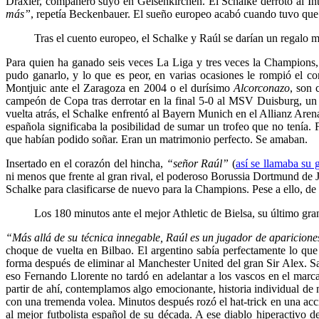
Draxler, compañero suyo en Gelsenkirchen. El Schalke derrotó al Int
más”
, repetía Beckenbauer. El sueño europeo acabó cuando tuvo que
Tras el cuento europeo, el Schalke y Raúl se darían un regalo
Para quien ha ganado seis veces La Liga y tres veces la Champions
pudo ganarlo, y lo que es peor, en varias ocasiones le rompió el co
Montjuic ante el Zaragoza en 2004 o el durísimo
Alcorconazo
, son 
campeón de Copa tras derrotar en la final 5-0 al MSV Duisburg, un c
vuelta atrás, el Schalke enfrentó al Bayern Munich en el Allianz Are
española significaba la posibilidad de sumar un trofeo que no tenía
que habían podido soñar. Eran un matrimonio perfecto. Se amaban.
Insertado en el corazón del hincha,
“señor Raúl”
(
así se llamaba su 
ni menos que frente al gran rival, el poderoso Borussia Dortmund de J
Schalke para clasificarse de nuevo para la Champions. Pese a ello, d
Los 180 minutos ante el mejor Athletic de Bielsa, su último g
“Más allá de su técnica innegable, Raúl es un jugador de apariciones
choque de vuelta en Bilbao. El argentino sabía perfectamente lo que
forma después de eliminar al Manchester United del gran Sir Alex. S
eso Fernando Llorente no tardó en adelantar a los vascos en el marca
partir de ahí, contemplamos algo emocionante, historia individual de 
con una tremenda volea. Minutos después rozó el hat-trick en una acci
al mejor futbolista español de su década. A ese diablo hiperactivo d