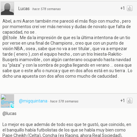
+1
Lucas
·
hace 578 semanas
Abel, a mi Aaron también me pareció el más flojo con mucho , pero
por momentos creí ver más nervios y dudas de novato que falta de
capacidad, no se .
@Etoile . Me da la impresión de que es la última intentona de un tio
por verse en una final de Champions , creo que con un punto de
visión NBA , osea , sabe que no va a ser titular , que va a empezar
tarde ( enero ) ,con el equipo hecho , con un trio Iniesta-Rakitic-
Busqets inamovible , con algún canterano ocupando hasta navidad
su "plaza" y con la sombra de pogba llegando en verano ... osea que
sabe que o este año o nunca y que en dos años está en su tierra . Lo
dicho una apuesta con dos años como mucho de caducidad .
+1
@migquintana
·
hace 578 semanas
@lucas
Lo mejor es que además de todo eso que te gustó, que coincido, en
el banquillo había futbolistas de los que se habla muy bien como
Pape Cheikh (Celta), Concha (ex Racing, ahora Real Sociedad),