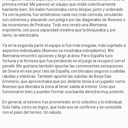
primera mitad. Me pareció un equipo que rindió colectivamente
bastante bien. Sin balón funcionaba como bloque, junto y ordenado.
Ya con la pelota, fue sintiéndose cada vez más cómoda, circulando
con solvencia y atacando con peligro por las diagonales de Asensio o
las incursiones de Pedraza. Todo eso reveló una Alemania
impotente, con poca capacidad creativa que la bloqueaba y, por
tanto, la ralentizaba.
Ya en la segunda parte el equipo sí fue más irregular, más sujetado a
aspectos individuales (Asensio se mostraba sobradísimo). Ahí
Alemania encontró opciones y llegó al área. Pero España tuvo
fortuna y la firmeza que fue perdiendo en el juego la recuperó con el
penalti. Me gustaría también apuntar las convincentes sensaciones
de Sivera en ese peor rato de España, con blocajes seguros o salidas
rápidas y elásticas. También apunté las subidas de Borja San
Emeterio, que aprovechaba que por delante tenía a un jugador como
Asensio que liberaba la zona al tener salida al interior. Creo que
funcionaron bien y pueden formar una banda derecha muy potente.
En general, el estreno fue prometedor en lo colectivo y lo individual.
Solo falta, como es lógico, que todo eso se confirme y se consolide
con el paso del torneo. Un saludo.