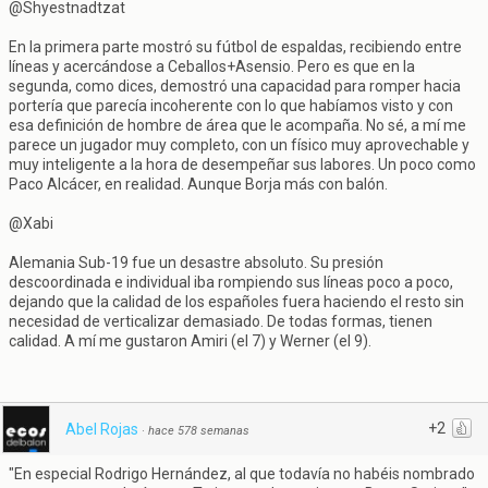
@Shyestnadtzat
En la primera parte mostró su fútbol de espaldas, recibiendo entre
líneas y acercándose a Ceballos+Asensio. Pero es que en la
segunda, como dices, demostró una capacidad para romper hacia
portería que parecía incoherente con lo que habíamos visto y con
esa definición de hombre de área que le acompaña. No sé, a mí me
parece un jugador muy completo, con un físico muy aprovechable y
muy inteligente a la hora de desempeñar sus labores. Un poco como
Paco Alcácer, en realidad. Aunque Borja más con balón.
@Xabi
Alemania Sub-19 fue un desastre absoluto. Su presión
descoordinada e individual iba rompiendo sus líneas poco a poco,
dejando que la calidad de los españoles fuera haciendo el resto sin
necesidad de verticalizar demasiado. De todas formas, tienen
calidad. A mí me gustaron Amiri (el 7) y Werner (el 9).
+2
Abel Rojas
·
hace 578 semanas
"En especial Rodrigo Hernández, al que todavía no habéis nombrado