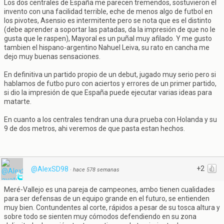
Los dos centrales de España me parecen tremendos, sostuvieron el
invento con una facilidad terrible, eche de menos algo de futbol en
los pivotes, Asensio es intermitente pero se nota que es el distinto
(debe aprender a soportar las patadas, da la impresión de que no le
gusta que le raspen), Mayoral es un puñal muy afilado. Y me gusto
tambien el hispano-argentino Nahuel Leiva, su rato en cancha me
dejo muy buenas sensaciones.
En definitiva un partido propio de un debut, jugado muy serio pero si
hablamos de futbo puro con aciertos y errores de un primer partido,
si dio la impresión de que España puede ejecutar varias ideas para
matarte.
En cuanto a los centrales tendran una dura prueba con Holanda y su
9 de dos metros, ahi veremos de que pasta estan hechos.
+2
@AlexSD98
·
hace 578 semanas
Meré-Vallejo es una pareja de campeones, ambo tienen cualidades
para ser defensas de un equipo grande en el futuro, se entienden
muy bien. Contundentes al corte, rápidos a pesar de su tosca altura y
sobre todo se sienten muy cómodos defendiendo en su zona