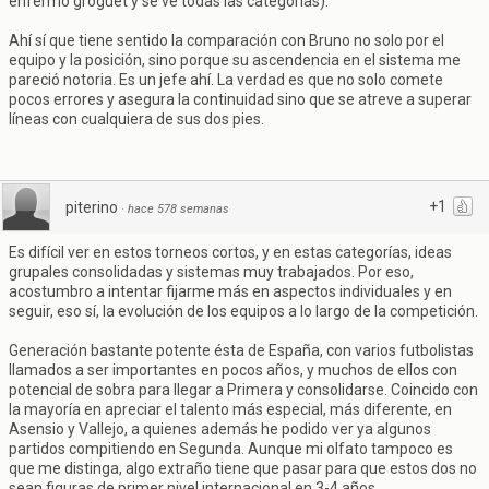
enfermo groguet y se ve todas las categorías).
Ahí sí que tiene sentido la comparación con Bruno no solo por el
equipo y la posición, sino porque su ascendencia en el sistema me
pareció notoria. Es un jefe ahí. La verdad es que no solo comete
pocos errores y asegura la continuidad sino que se atreve a superar
líneas con cualquiera de sus dos pies.
+1
piterino
·
hace 578 semanas
Es difícil ver en estos torneos cortos, y en estas categorías, ideas
grupales consolidadas y sistemas muy trabajados. Por eso,
acostumbro a intentar fijarme más en aspectos individuales y en
seguir, eso sí, la evolución de los equipos a lo largo de la competición.
Generación bastante potente ésta de España, con varios futbolistas
llamados a ser importantes en pocos años, y muchos de ellos con
potencial de sobra para llegar a Primera y consolidarse. Coincido con
la mayoría en apreciar el talento más especial, más diferente, en
Asensio y Vallejo, a quienes además he podido ver ya algunos
partidos compitiendo en Segunda. Aunque mi olfato tampoco es
que me distinga, algo extraño tiene que pasar para que estos dos no
sean figuras de primer nivel internacional en 3-4 años.