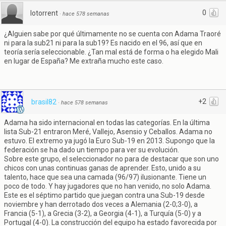
0
lotorrent
·
hace 578 semanas
¿Alguien sabe por qué últimamente no se cuenta con Adama Traoré
ni para la sub21 ni para la sub19? Es nacido en el 96, así que en
teoría sería seleccionable. ¿Tan mal está de forma o ha elegido Mali
en lugar de España? Me extraña mucho este caso.
+2
brasil82
·
hace 578 semanas
Adama ha sido internacional en todas las categorías. En la última
lista Sub-21 entraron Meré, Vallejo, Asensio y Ceballos. Adama no
estuvo. El extremo ya jugó la Euro Sub-19 en 2013. Supongo que la
federación se ha dado un tiempo para ver su evolución.
Sobre este grupo, el seleccionador no para de destacar que son uno
chicos con unas continuas ganas de aprender. Esto, unido a su
talento, hace que sea una camada (96/97) ilusionante. Tiene un
poco de todo. Y hay jugadores que no han venido, no solo Adama.
Este es el séptimo partido que juegan contra una Sub-19 desde
noviembre y han derrotado dos veces a Alemania (2-0;3-0), a
Francia (5-1), a Grecia (3-2), a Georgia (4-1), a Turquía (5-0) y a
Portugal (4-0). La construcción del equipo ha estado favorecida por