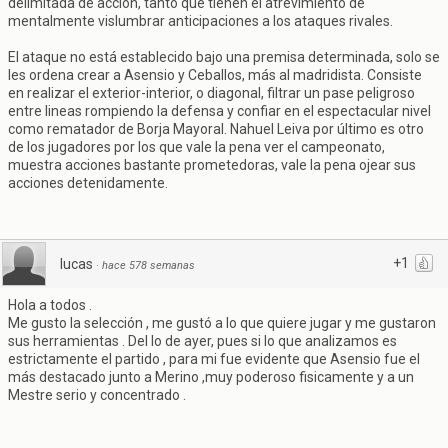
delimitada de acción, tanto que tienen el atrevimiento de
mentalmente vislumbrar anticipaciones a los ataques rivales.
El ataque no está establecido bajo una premisa determinada, solo se
les ordena crear a Asensio y Ceballos, más al madridista. Consiste
en realizar el exterior-interior, o diagonal, filtrar un pase peligroso
entre lineas rompiendo la defensa y confiar en el espectacular nivel
como rematador de Borja Mayoral. Nahuel Leiva por último es otro
de los jugadores por los que vale la pena ver el campeonato,
muestra acciones bastante prometedoras, vale la pena ojear sus
acciones detenidamente.
+1
lucas
·
hace 578 semanas
Hola a todos .
Me gusto la selección , me gustó a lo que quiere jugar y me gustaron
sus herramientas . Del lo de ayer, pues si lo que analizamos es
estrictamente el partido , para mi fue evidente que Asensio fue el
más destacado junto a Merino ,muy poderoso fisicamente y a un
Mestre serio y concentrado .