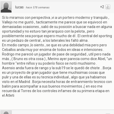
+2
lucas
·
hace 578 semanas
Si lo miramos con perspectiva ,vi a un portero moderno y tranquilo ,
Vallejo no me gustó , tacticamente me parece que se equivocó en
demasiadas ocasiones , salió de su posición a buscar nada en alguna
oportunidad y no estuvo tan jerarquico con la pelota , pero
posiblemente sea porque espero mucho de él . El central del sporting
es un pedazo de central , a los laterales les faltó alma .
En medio campo ,lo siento , se que es una debilidad mia pero pero
Ceballos anda muy por encima de todos en ideas e intenciones .
Rodrigo me pareció un jugador de pase de seguridad , util pero nada
más , ( Bruno es otra cosa ) , Merino ayer parecia como dice Abel, "un
hombre "entre niños y su poderío fisico se notó muchisimo .
Asensio anda fuera de rango y la sub19 se le quedó de chiste ...Borja
es un proyecto de gran jugador que tiene muchisimas cosas que
pulir y una de ellas es su tecnica individual , algo que ya habiamos
visto en el Madrid . Borja necesita horas de entranmiento tecnico con
balón para acompañar a sus buenos movimientos ,( en eso me
recuerda al Torres de los controles infames de su primera etapa en
el Atleti