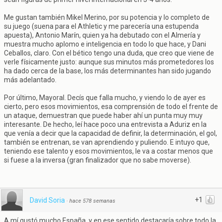
Me gustan también Mikel Merino, por su potencia y lo completo de
su juego (suena para el Athletic y me parecería una estupenda
apuesta), Antonio Marín, quien ya ha debutado con el Almería y
muestra mucho aplomo e inteligencia en todo lo que hace, y Dani
Ceballos, claro. Con el bético tengo una duda, que creo que viene de
verle físicamente justo: aunque sus minutos más prometedores los
ha dado cerca de la base, los más determinantes han sido jugando
más adelantado.
Por último, Mayoral. Decís que falla mucho, y viendo lo de ayer es
cierto, pero esos movimientos, esa comprensión de todo el frente de
un ataque, demuestran que puede haber ahí un punta muy muy
interesante. De hecho, leí hace poco una entrevista a Aduriz en la
que venía a decir que la capacidad de definir, la determinación, el gol,
también se entrenan, se van aprendiendo y puliendo. E intuyo que,
teniendo ese talento y esos movimientos, le va a costar menos que
si fuese a la inversa (gran finalizador que no sabe moverse).
+1
David Soria
·
hace 578 semanas
A mí gustó mucho España, y en ese sentido destacaría sobre todo la