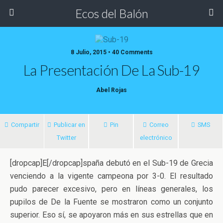
Ecos del Balón
8 Julio, 2015 • 40 Comments
La Presentación De La Sub-19
Abel Rojas
Compartir
Publicar en
Pin
Correo
SMS
Twitter
electrónico
[dropcap]E[/dropcap]spaña debutó en el Sub-19 de Grecia
venciendo a la vigente campeona por 3-0. El resultado
pudo parecer excesivo, pero en líneas generales, los
pupilos de De la Fuente se mostraron como un conjunto
superior.
Eso sí, se apoyaron más en sus estrellas que en