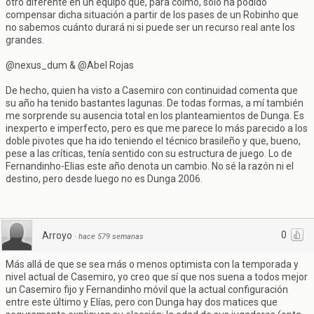
otro diferente en un equipo que, para colmo, sólo ha podido
compensar dicha situación a partir de los pases de un Robinho que
no sabemos cuánto durará ni si puede ser un recurso real ante los
grandes.
@nexus_dum & @Abel Rojas
De hecho, quien ha visto a Casemiro con continuidad comenta que
su año ha tenido bastantes lagunas. De todas formas, a mí también
me sorprende su ausencia total en los planteamientos de Dunga. Es
inexperto e imperfecto, pero es que me parece lo más parecido a los
doble pivotes que ha ido teniendo el técnico brasileño y que, bueno,
pese a las críticas, tenía sentido con su estructura de juego. Lo de
Fernandinho-Elias este año denota un cambio. No sé la razón ni el
destino, pero desde luego no es Dunga 2006.
0
Arroyo
·
hace 579 semanas
Más allá de que se sea más o menos optimista con la temporada y
nivel actual de Casemiro, yo creo que sí que nos suena a todos mejor
un Casemiro fijo y Fernandinho móvil que la actual configuración
entre este último y Elías, pero con Dunga hay dos matices que