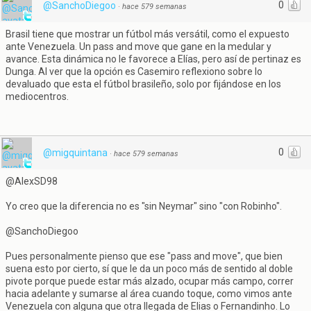
0
@SanchoDiegoo
·
hace 579 semanas
Brasil tiene que mostrar un fútbol más versátil, como el expuesto
ante Venezuela. Un pass and move que gane en la medular y
avance. Esta dinámica no le favorece a Elías, pero así de pertinaz es
Dunga. Al ver que la opción es Casemiro reflexiono sobre lo
devaluado que esta el fútbol brasileño, solo por fijándose en los
mediocentros.
0
@migquintana
·
hace 579 semanas
@AlexSD98
Yo creo que la diferencia no es "sin Neymar" sino "con Robinho".
@SanchoDiegoo
Pues personalmente pienso que ese "pass and move", que bien
suena esto por cierto, sí que le da un poco más de sentido al doble
pivote porque puede estar más alzado, ocupar más campo, correr
hacia adelante y sumarse al área cuando toque, como vimos ante
Venezuela con alguna que otra llegada de Elias o Fernandinho. Lo