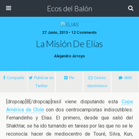
Ecos del Balón
27 Junio, 2015 • 12 Comments
La Misión De Elías
Alejandro Arroyo
Compartir
Publicar en
Pin
Correo
SMS
Twitter
electrónico
[dropcap]B[/dropcap]rasil viene disputando esta
Copa
América de Chile
con dos centrocampistas indiscutibles:
Fernandinho y Elias. El primero, desde que salió del
Shakhtar, se ha ido turnando en tareas
por las que no se le
reconocía: hacer de mediocentro de Touré, Silva, Kun,