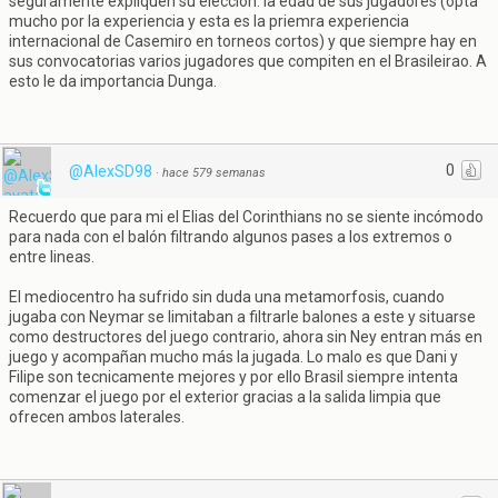
seguramente expliquen su elección: la edad de sus jugadores (opta
mucho por la experiencia y esta es la priemra experiencia
internacional de Casemiro en torneos cortos) y que siempre hay en
sus convocatorias varios jugadores que compiten en el Brasileirao. A
esto le da importancia Dunga.
0
@AlexSD98
·
hace 579 semanas
Recuerdo que para mi el Elias del Corinthians no se siente incómodo
para nada con el balón filtrando algunos pases a los extremos o
entre lineas.
El mediocentro ha sufrido sin duda una metamorfosis, cuando
jugaba con Neymar se limitaban a filtrarle balones a este y situarse
como destructores del juego contrario, ahora sin Ney entran más en
juego y acompañan mucho más la jugada. Lo malo es que Dani y
Filipe son tecnicamente mejores y por ello Brasil siempre intenta
comenzar el juego por el exterior gracias a la salida limpia que
ofrecen ambos laterales.