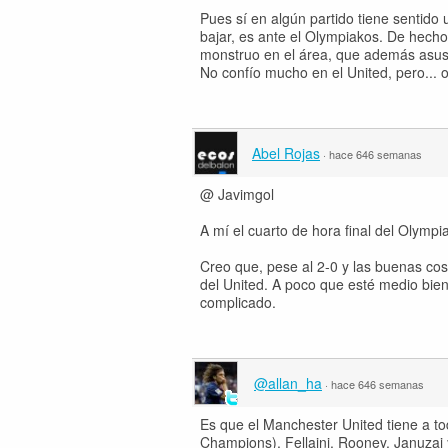
Pues sí en algún partido tiene sentido
bajar, es ante el Olympiakos. De hecho,
monstruo en el área, que además asust
No confío mucho en el United, pero... o
Abel Rojas
·
hace 646 semanas
@ Javimgol
A mí el cuarto de hora final del Olymp
Creo que, pese al 2-0 y las buenas cos
del United. A poco que esté medio bi
complicado.
@allan_ha
·
hace 646 semanas
Es que el Manchester United tiene a t
Champions), Fellaini, Rooney, Januzaj 