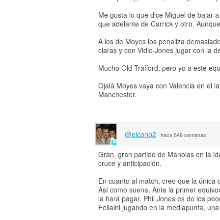
Me gusta lo que dice Miguel de bajar a
que adelante de Carrick y otro. Aunqu
A los de Moyes los penaliza demasiado 
claras y con Vidic-Jones jugar con la d
Mucho Old Trafford, pero yo a este equi
Ojalá Moyes vaya con Valencia en el la
Manchester.
@elcono2
·
hace 646 semanas
Gran, gran partido de Manolas en la id
cruce y anticipación.
En cuanto al match, creo que la única 
Así como suena. Ante la primer equivo
la hará pagar. Phil Jones es de los peo
Fellaini jugando en la mediapunta, una 