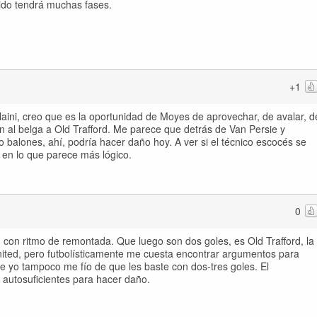
tido tendrá muchas fases.
+1
llaini, creo que es la oportunidad de Moyes de aprovechar, de avalar, d
on al belga a Old Trafford. Me parece que detrás de Van Persie y
o balones, ahí, podría hacer daño hoy. A ver si el técnico escocés se
 en lo que parece más lógico.
0
 con ritmo de remontada. Que luego son dos goles, es Old Trafford, la
ted, pero futbolísticamente me cuesta encontrar argumentos para
 yo tampoco me fío de que les baste con dos-tres goles. El
 autosuficientes para hacer daño.