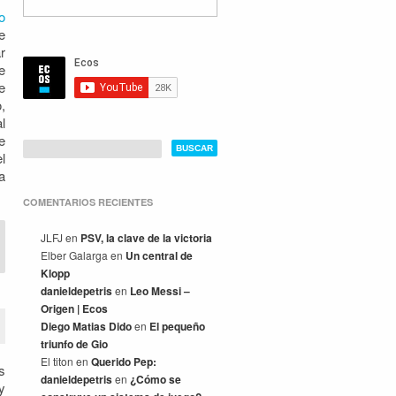
o
e
r
e
e
,
l
e
l
a
COMENTARIOS RECIENTES
JLFJ
en
PSV, la clave de la victoria
Elber Galarga
en
Un central de
Klopp
danieldepetris
en
Leo Messi –
Origen | Ecos
Diego Matias Dido
en
El pequeño
triunfo de Gio
El titon
en
Querido Pep:
s
danieldepetris
en
¿Cómo se
y