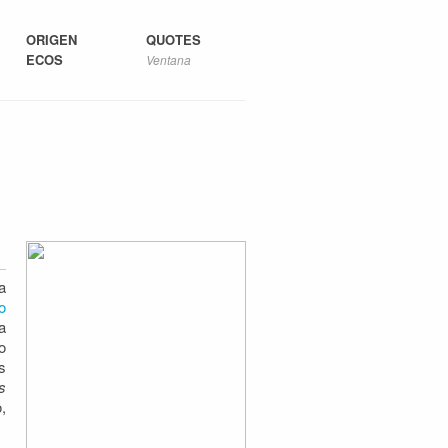
ORIGEN
QUOTES
ECOS
Ventana
a
o
a
o
s
s
,