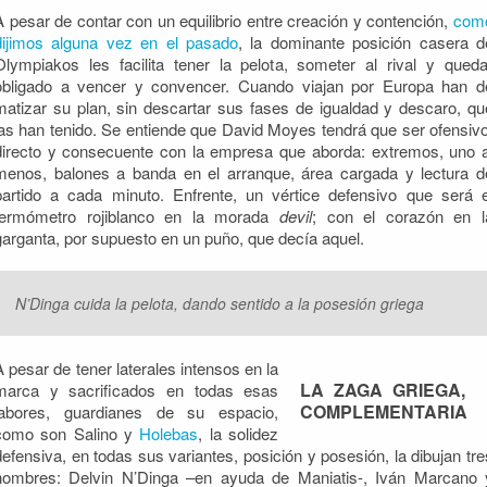
A pesar de contar con un equilibrio entre creación y contención,
com
dijimos alguna vez en el pasado
, la dominante posición casera d
Olympiakos les facilita tener la pelota, someter al rival y queda
obligado a vencer y convencer. Cuando viajan por Europa han d
matizar su plan, sin descartar sus fases de igualdad y descaro, qu
las han tenido. Se entiende que David Moyes tendrá que ser ofensivo
directo y consecuente con la empresa que aborda: extremos, uno a
menos, balones a banda en el arranque, área cargada y lectura d
partido a cada minuto. Enfrente, un vértice defensivo que será e
termómetro rojiblanco en la morada
devil
; con el corazón en l
garganta, por supuesto en un puño, que decía aquel.
N’Dinga cuida la pelota, dando sentido a la posesión griega
A pesar de tener laterales intensos en la
LA ZAGA GRIEGA,
marca y sacrificados en todas esas
COMPLEMENTARIA
labores, guardianes de su espacio,
como son Salino y
Holebas
, la solidez
defensiva, en todas sus variantes, posición y posesión, la dibujan tre
hombres: Delvin N’Dinga –en ayuda de Maniatis-, Iván Marcano 