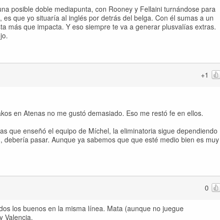
 una posible doble mediapunta, con Rooney y Fellaini turnándose para
 es que yo situaría al inglés por detrás del belga. Con él sumas a un
a más que impacta. Y eso siempre te va a generar plusvalías extras.
jo.
+1
iakos en Atenas no me gustó demasiado. Eso me restó fe en ellos.
as que enseñó el equipo de Míchel, la eliminatoria sigue dependiendo
en, debería pasar. Aunque ya sabemos que que esté medio bien es muy
0
odos los buenos en la misma línea. Mata (aunque no juegue
y Valencia.