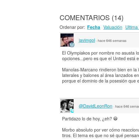
COMENTARIOS
(
14
)
Ordenar por:
Fecha
Valuación
Ultima 
javimgol
·
hace 646 semanas
El Olympiakos por nombre no asusta lo 
opciones...pero es que el United está
Manolas-Marcano rindieron bien en la i
laterales y balones al área lanzados en
porque el dominio de la posesión que 
@DavidLeonRon
·
hace 646 sema
Partidazo lo de hoy, ¿eh?
Morbo absoluto por ver cómo reacciona
tiros. El tema es que no sé qué pensar