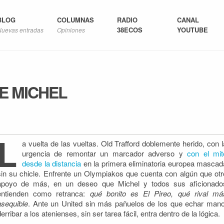
BLOG
COLUMNAS
RADIO
CANAL
38ECOS
YOUTUBE
Nuevas entradas
Opiniones
E MICHEL
L
a vuelta de las vueltas. Old Trafford doblemente herido, con l
urgencia de remontar un marcador adverso y
con el mit
desde la distancia
en la primera eliminatoria europea mascad
sin su chicle.
Enfrente un Olympiakos que cuenta con algún que otr
apoyo de más, en un deseo que Michel y todos sus aficionado
entienden como retranca:
qué bonito es El Pireo, qué rival má
asequible
. Ante un United sin más pañuelos de los que echar mano
derribar a los atenienses, sin ser tarea fácil, entra dentro de la lógica.