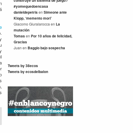
construye un sistema de juego?
n
#yomequedoencasa
á
danieldepetris
en
Simeone ante
Klopp, ‘memento mori’
Giacomo Giuralarocca
en
La
e
mutación
.
Tomas
en
Por 10 años de felicidad,
y
Gracias
u
Juan
en
Baggio bajo sospecha
y
l
a
Tweets by 38ecos
r
Tweets by ecosdelbalon
o
s
,
s