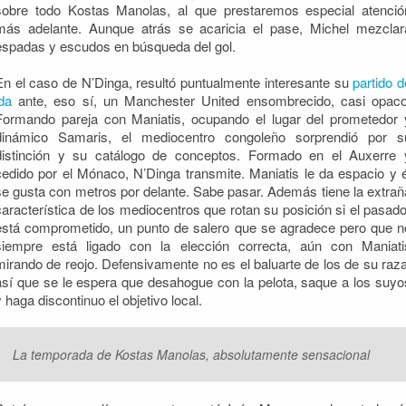
sobre todo Kostas Manolas, al que prestaremos especial atenció
más adelante. Aunque atrás se acaricia el pase, Michel mezclar
espadas y escudos en búsqueda del gol.
En el caso de N’Dinga, resultó puntualmente interesante su
partido d
ida
ante, eso sí, un Manchester United ensombrecido, casi opaco
Formando pareja con Maniatis, ocupando el lugar del prometedor 
dinámico Samaris, el mediocentro congoleño sorprendió por s
distinción y su catálogo de conceptos. Formado en el Auxerre 
cedido por el Mónaco, N’Dinga transmite. Maniatis le da espacio y é
se gusta con metros por delante. Sabe pasar. Además tiene la extrañ
característica de los mediocentros que rotan su posición si el pasado
está comprometido, un punto de salero que se agradece pero que n
siempre está ligado con la elección correcta, aún con Maniati
mirando de reojo. Defensivamente no es el baluarte de los de su raza
así que se le espera que desahogue con la pelota, saque a los suyo
y haga discontinuo el objetivo local.
La temporada de Kostas Manolas, absolutamente sensacional