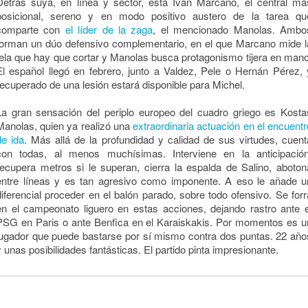
Detrás suya, en línea y sector, está Iván Marcano, el central má
posicional, sereno y en modo positivo austero de la tarea qu
comparte con
el líder de la zaga
, el mencionado Manolas. Ambo
forman un dúo defensivo complementario, en el que Marcano mide l
tela que hay que cortar y Manolas busca protagonismo tijera en mano
El español llegó en febrero, junto a Valdez, Pele o Hernán Pérez, 
recuperado de una lesión estará disponible para Michel.
La gran sensación del periplo europeo del cuadro griego es Kosta
Manolas, quien ya realizó una
extraordinaria actuación en el encuentr
de ida
. Más allá de la profundidad y calidad de sus virtudes, cuent
con todas, al menos muchísimas. Interviene en la anticipación
recupera metros si le superan, cierra la espalda de Salino, aboton
entre líneas y es tan agresivo como imponente. A eso le añade u
diferencial proceder en el balón parado, sobre todo ofensivo. Se forr
en el campeonato liguero en estas acciones, dejando rastro ante e
PSG en Paris o ante Benfica en el Karaiskakis. Por momentos es u
jugador que puede bastarse por sí mismo contra dos puntas. 22 año
y unas posibilidades fantásticas. El partido pinta impresionante.