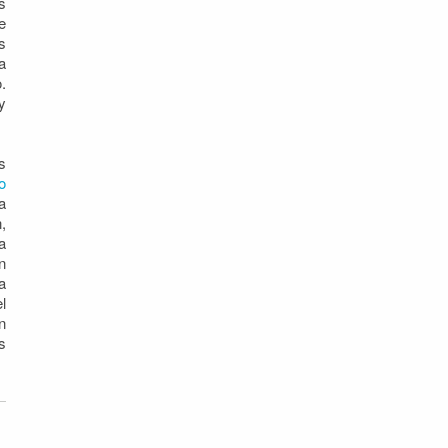
s
e
s
a
.
y
s
o
a
,
a
n
a
l
n
s