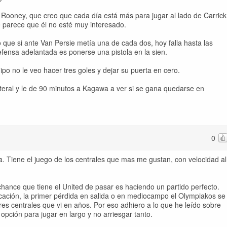
 Rooney, que creo que cada día está más para jugar al lado de Carrick
e parece que él no esté muy interesado.
que si ante Van Persie metía una de cada dos, hoy falla hasta las
efensa adelantada es ponerse una pistola en la sien.
po no le veo hacer tres goles y dejar su puerta en cero.
teral y le de 90 minutos a Kagawa a ver si se gana quedarse en
0
a. Tiene el juego de los centrales que mas me gustan, con velocidad al
chance que tiene el United de pasar es haciendo un partido perfecto.
cación, la primer pérdida en salida o en mediocampo el Olympiakos se
res centrales que vi en años. Por eso adhiero a lo que he leído sobre
opción para jugar en largo y no arriesgar tanto.