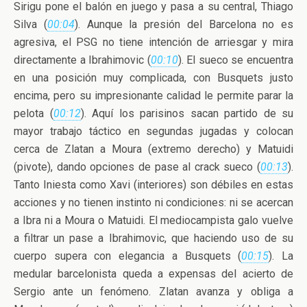
Sirigu pone el balón en juego y pasa a su central, Thiago
Silva (
00:04
). Aunque la presión del Barcelona no es
agresiva, el PSG no tiene intención de arriesgar y mira
directamente a Ibrahimovic (
00:10
). El sueco se encuentra
en una posición muy complicada, con Busquets justo
encima, pero su impresionante calidad le permite parar la
pelota (
00:12
). Aquí los parisinos sacan partido de su
mayor trabajo táctico en segundas jugadas y colocan
cerca de Zlatan a Moura (extremo derecho) y Matuidi
(pivote), dando opciones de pase al crack sueco (
00:13
).
Tanto Iniesta como Xavi (interiores) son débiles en estas
acciones y no tienen instinto ni condiciones: ni se acercan
a Ibra ni a Moura o Matuidi. El mediocampista galo vuelve
a filtrar un pase a Ibrahimovic, que haciendo uso de su
cuerpo supera con elegancia a Busquets (
00:15
). La
medular barcelonista queda a expensas del acierto de
Sergio ante un fenómeno. Zlatan avanza y obliga a