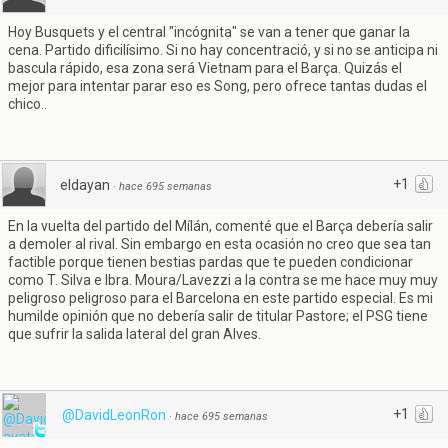
Hoy Busquets y el central "incógnita" se van a tener que ganar la
cena. Partido dificilísimo. Si no hay concentració, y si no se anticipa ni
bascula rápido, esa zona será Vietnam para el Barça. Quizás el
mejor para intentar parar eso es Song, pero ofrece tantas dudas el
chico..
+1
eldayan
·
hace 695 semanas
En la vuelta del partido del Mílán, comenté que el Barça debería salir
a demoler al rival. Sin embargo en esta ocasión no creo que sea tan
factible porque tienen bestias pardas que te pueden condicionar
como T. Silva e Ibra. Moura/Lavezzi a la contra se me hace muy muy
peligroso peligroso para el Barcelona en este partido especial. Es mi
humilde opinión que no debería salir de titular Pastore; el PSG tiene
que sufrir la salida lateral del gran Alves.
+1
@DavidLeonRon
·
hace 695 semanas