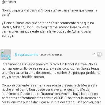
@letissier
"Hoy Busquets y el central "incógnita" se van a tener que ganar la
cena"
¿Tiene el Barça con qué pararlo? Yo sinceramente creo que no.
Bartra, Adriano, Song... es elegir el mal menor. Para mí es el
camerunés, aunque entendería la velocidad de Adriano para
corregir.
+1
@zapraszamito
·
hace 695 semanas
Ibrahimovic es un espécimen muy raro. Un futbolista irreal. No es
normal que un tío de esa estatura y esas condiciones físicas tenga
una técnica, un talento de semejante calibre. Su principal problema
es, y siempre ha sido, mental.
Como ya comenté la semana pasada, la presencia de Messi esta
noche en el Camp Nou puede ser clave en el desempeño de
Ibrahimovic. Puede que su 'trauma' con Messi le haya lastrado en
anteriores enfrentamientos contra el FCB. El no tener la sombra de
Messi encima puede dar lugar a un Ibra desatado. Está por ver, pero