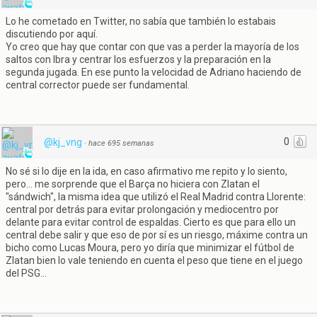
Lo he cometado en Twitter, no sabía que también lo estabais
discutiendo por aquí.
Yo creo que hay que contar con que vas a perder la mayoría de los
saltos con Ibra y centrar los esfuerzos y la preparación en la
segunda jugada. En ese punto la velocidad de Adriano haciendo de
central corrector puede ser fundamental.
0
@kj_vng
·
hace 695 semanas
No sé si lo dije en la ida, en caso afirmativo me repito y lo siento,
pero... me sorprende que el Barça no hiciera con Zlatan el
"sándwich", la misma idea que utilizó el Real Madrid contra Llorente:
central por detrás para evitar prolongación y mediocentro por
delante para evitar control de espaldas. Cierto es que para ello un
central debe salir y que eso de por sí es un riesgo, máxime contra un
bicho como Lucas Moura, pero yo diría que minimizar el fútbol de
Zlatan bien lo vale teniendo en cuenta el peso que tiene en el juego
del PSG...