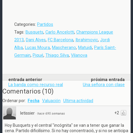
Categories:
Partidos
Tags:
Busquets
,
Carlo Ancelotti
,
Champions League
2013
,
Dani Alves
,
FC Barcelona
,
Ibrahimovic
,
Jordi
Alba
,
Lucas Moura
,
Mascherano
,
Matuidi
,
París Saint-
Germain
,
Piqué
,
Thiago Silva
,
Vilanova
entrada anterior
próxima entrada
La banda como recurso real
Una señora con clase
Comentarios
(
10
)
Ordenar por:
Fecha
Valuación
Ultima actividad
+2
letissier
·
hace 695 semanas
Hoy Busquets y el central "incógnita" se van a tener que ganar la
cena. Partido dificilísimo. Si no hay concentració, y si no se anticipa