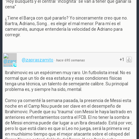
"Hoy Busquets y el central "incógnita" se van a tener que ganar la
cena"
¿Tiene el Barça con qué pararlo? Yo sinceramente creo que no.
Bartra, Adriano, Song... es elegir el mal menor. Para mí es el
camerunés, aunque entendería la velocidad de Adriano para
corregir.
+1
@zapraszamito
·
hace 695 semanas
Ibrahimovic es un espécimen muy raro. Un futbolista irreal. No es
normal que un tío de esa estatura y esas condiciones físicas
tenga una técnica, un talento de semejante calibre. Su principal
problema es, y siempre ha sido, mental.
Como ya comenté la semana pasada, la presencia de Messi esta
noche en el Camp Nou puede ser clave en el desempeño de
Ibrahimovic. Puede que su 'trauma' con Messi le haya lastrado en
anteriores enfrentamientos contra el FCB. El no tener la sombra
de Messi encima puede dar lugar a un Ibra desatado. Está por ver,
pero lo que está claro es que si Leo no juega, será la primera vez
en muchísimo tiempo que el mejor atacante sobre el césped del