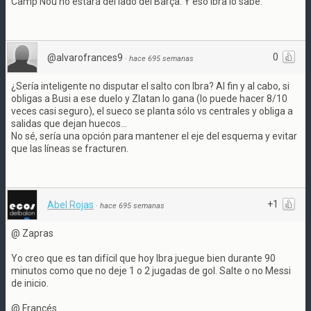
Camp Nou no estará del lado del Barça. Y eso Ibra lo sabe.
0
@alvarofrances9
·
hace 695 semanas
¿Sería inteligente no disputar el salto con Ibra? Al fin y al cabo, si
obligas a Busi a ese duelo y Zlatan lo gana (lo puede hacer 8/10
veces casi seguro), el sueco se planta sólo vs centrales y obliga a
salidas que dejan huecos...
No sé, sería una opción para mantener el eje del esquema y evitar
que las líneas se fracturen.
+1
Abel Rojas
·
hace 695 semanas
@ Zapras
Yo creo que es tan difícil que hoy Ibra juegue bien durante 90
minutos como que no deje 1 o 2 jugadas de gol. Salte o no Messi
de inicio.
@ Francés