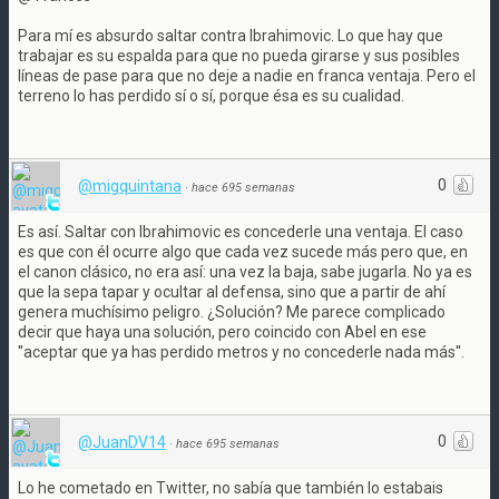
Para mí es absurdo saltar contra Ibrahimovic. Lo que hay que
trabajar es su espalda para que no pueda girarse y sus posibles
líneas de pase para que no deje a nadie en franca ventaja. Pero el
terreno lo has perdido sí o sí, porque ésa es su cualidad.
0
@migquintana
·
hace 695 semanas
Es así. Saltar con Ibrahimovic es concederle una ventaja. El caso
es que con él ocurre algo que cada vez sucede más pero que, en
el canon clásico, no era así: una vez la baja, sabe jugarla. No ya es
que la sepa tapar y ocultar al defensa, sino que a partir de ahí
genera muchísimo peligro. ¿Solución? Me parece complicado
decir que haya una solución, pero coincido con Abel en ese
''aceptar que ya has perdido metros y no concederle nada más''.
0
@JuanDV14
·
hace 695 semanas
Lo he cometado en Twitter, no sabía que también lo estabais