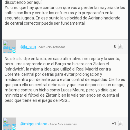
discutiendo por aquí.
Yo creo que hay que contar con que vas a perder la mayoría de los
saltos con Ibra y centrar los esfuerzos y la preparación en la
segunda jugada. En ese punto la velocidad de Adriano haciendo
de central corrector puede ser fundamental.
0
@kj_vng
·
hace 695 semanas
No sé si lo dije en la ida, en caso afirmativo me repito y lo siento,
pero... me sorprende que el Barça no hiciera con Zlatan el
"sándwich", la misma idea que utilizó el Real Madrid contra
Llorente: central por detrás para evitar prolongación y
mediocentro por delante para evitar control de espaldas. Cierto es
que para ello un central debe salir y que eso de por sí es un riesgo,
máxime contra un bicho como Lucas Moura, pero yo diría que
minimizar el fútbol de Zlatan bien lo vale teniendo en cuenta el
peso que tiene en el juego del PSG...
+1
@migquintana
·
hace 695 semanas