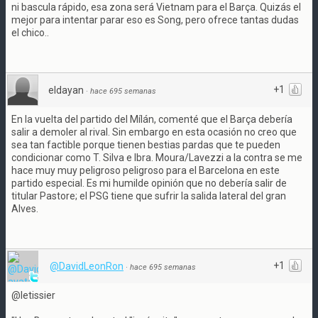
ni bascula rápido, esa zona será Vietnam para el Barça. Quizás el
mejor para intentar parar eso es Song, pero ofrece tantas dudas
el chico..
+1
eldayan
·
hace 695 semanas
En la vuelta del partido del Mílán, comenté que el Barça debería
salir a demoler al rival. Sin embargo en esta ocasión no creo que
sea tan factible porque tienen bestias pardas que te pueden
condicionar como T. Silva e Ibra. Moura/Lavezzi a la contra se me
hace muy muy peligroso peligroso para el Barcelona en este
partido especial. Es mi humilde opinión que no debería salir de
titular Pastore; el PSG tiene que sufrir la salida lateral del gran
Alves.
+1
@DavidLeonRon
·
hace 695 semanas
@letissier