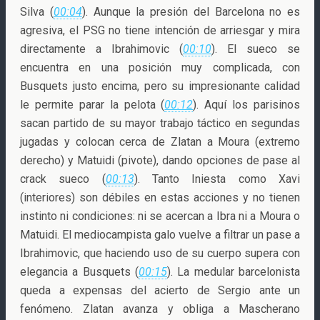
Silva (
00:04
). Aunque la presión del Barcelona no es
agresiva, el PSG no tiene intención de arriesgar y mira
directamente a Ibrahimovic (
00:10
). El sueco se
encuentra en una posición muy complicada, con
Busquets justo encima, pero su impresionante calidad
le permite parar la pelota (
00:12
). Aquí los parisinos
sacan partido de su mayor trabajo táctico en segundas
jugadas y colocan cerca de Zlatan a Moura (extremo
derecho) y Matuidi (pivote), dando opciones de pase al
crack sueco (
00:13
). Tanto Iniesta como Xavi
(interiores) son débiles en estas acciones y no tienen
instinto ni condiciones: ni se acercan a Ibra ni a Moura o
Matuidi. El mediocampista galo vuelve a filtrar un pase a
Ibrahimovic, que haciendo uso de su cuerpo supera con
elegancia a Busquets (
00:15
). La medular barcelonista
queda a expensas del acierto de Sergio ante un
fenómeno. Zlatan avanza y obliga a Mascherano