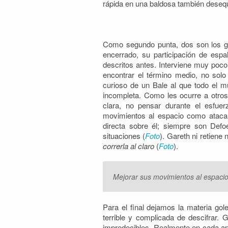
rápida en una baldosa también desequi
..
…..
Como segundo punta, dos son los gr
encerrado, su participación de espa
descritos antes. Interviene muy poco
encontrar el término medio, no solo
curioso de un Bale al que todo el m
incompleta. Como les ocurre a otro
clara, no pensar durante el esfue
movimientos al espacio como atacan
directa sobre él; siempre son Def
situaciones (
Foto
). Gareth ni retiene
correrla al claro
(
Foto
).
Mejorar sus movimientos al espacio 
Para el final dejamos la materia go
terrible y complicada de descifrar. 
impredecibles. Realmente en cada apa