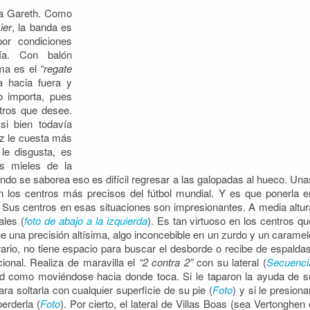
ara Gareth. Como
ier
, la banda es
por condiciones
ría. Con balón
ama es el
“regate
da hacia fuera y
no importa, pues
tros que desee.
si bien todavía
ez le cuesta más
 le disgusta, es
as mieles de la
uando se saborea eso es difícil regresar a las galopadas al hueco. Una
n los centros más precisos del fútbol mundial. Y es que ponerla e
 Sus centros en esas situaciones son impresionantes. A media altur
ales (
foto de abajo a la izquierda
). Es tan virtuoso en los centros qu
e una precisión altísima, algo inconcebible en un zurdo y un caramel
rario, no tiene espacio para buscar el desborde o recibe de espaldas
cional. Realiza de maravilla el
“2 contra 2”
con su lateral (
Secuenci
red como moviéndose hacia donde toca. Si le taparon la ayuda de s
ra soltarla con cualquier superficie de su pie (
Foto
) y si le presiona
erderla (
Foto
). Por cierto, el lateral de Villas Boas (sea Vertonghen 