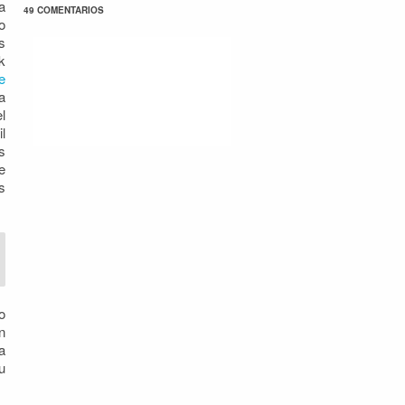
a
49 COMENTARIOS
o
s
k
e
a
l
l
s
e
s
o
n
a
u