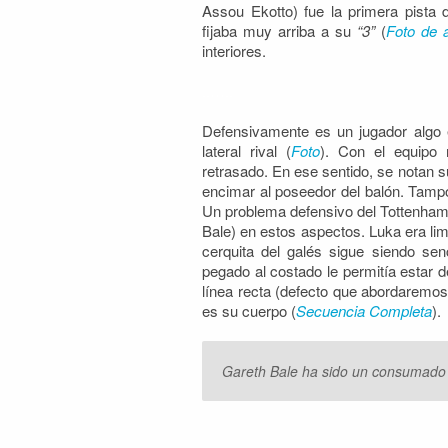
Assou Ekotto) fue la primera pista 
fijaba muy arriba a su
“3”
(
Foto de 
interiores.
..
…..
Defensivamente es un jugador algo e
lateral rival (
Foto
). Con el equipo 
retrasado. En ese sentido, se notan
encimar al poseedor del balón. Tamp
Un problema defensivo del Tottenham 
Bale) en estos aspectos. Luka era lim
cerquita del galés sigue siendo senc
pegado al costado le permitía estar
línea recta (defecto que abordaremos
es su cuerpo (
Secuencia Completa
).
Gareth Bale ha sido un consumado e