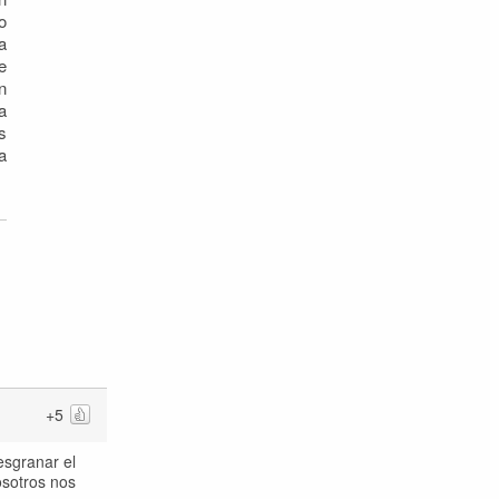
o
a
e
n
a
s
a
+5
esgranar el
osotros nos