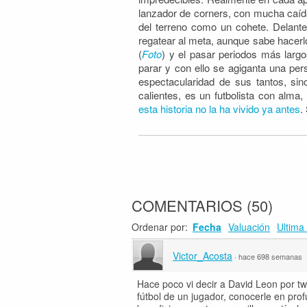
lanzador de corners, con mucha caíd
del terreno como un cohete. Delante
regatear al meta, aunque sabe hacerl
(
Foto
) y el pasar periodos más larg
parar y con ello se agiganta una pe
espectacularidad de sus tantos, si
calientes, es un futbolista con alma, 
esta historia no la ha vivido ya antes
.
COMENTARIOS
(
50
)
Ordenar por:
Fecha
Valuación
Ultima 
Victor_Acosta
·
hace 698 semanas
Hace poco vi decir a David Leon por tw
fútbol de un jugador, conocerle en pro