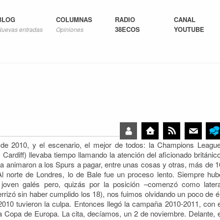
BLOG
COLUMNAS
RADIO
CANAL
38ECOS
YOUTUBE
Nuevas entradas
Opiniones
de 2010, y el escenario, el mejor de todos: la Champions League
 Cardiff) llevaba tiempo llamando la atención del aficionado británico
da
animaron a los Spurs a pagar, entre unas cosas y otras, más de 1
Al norte de Londres, lo de Bale fue un proceso lento. Siempre hub
 joven galés pero, quizás por la posición –comenzó como latera
terrizó sin haber cumplido los 18), nos fuimos olvidando un poco de él
2010 tuvieron la culpa. Entonces llegó la campaña 2010-2011, con e
la Copa de Europa. La cita, decíamos, un 2 de noviembre. Delante, e