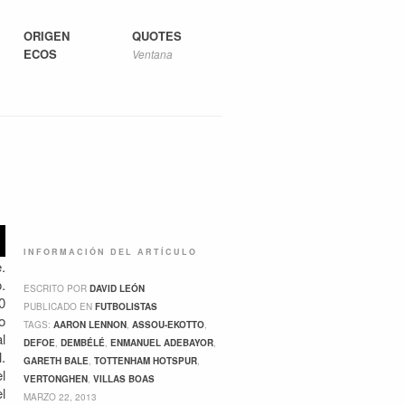
ORIGEN
QUOTES
ECOS
Ventana
INFORMACIÓN DEL ARTÍCULO
.
.
ESCRITO POR
DAVID LEÓN
0
PUBLICADO EN
FUTBOLISTAS
o
TAGS:
AARON LENNON
,
ASSOU-EKOTTO
,
l
DEFOE
,
DEMBÉLÉ
,
ENMANUEL ADEBAYOR
,
.
GARETH BALE
,
TOTTENHAM HOTSPUR
,
l
VERTONGHEN
,
VILLAS BOAS
l
MARZO 22, 2013