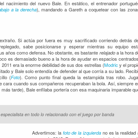
del nacimiento del nuevo Bale. En estático, el entrenador portugué
abajo a la derecha
), mandando a Gareth a coquetear con las zona
xtraño. Si actúa por fuera es muy sacrificado corriendo detrás de
replegado, sabe posicionarse y esperar mientras su equipo est
 sus años como defensa. No obstante, es bastante
relajado
a la hora d
oco es demasiado bueno a la hora de ayudar en espacios centrados
2011 era la enorme debilidad de sus dos estrellas (
Modric
y el propi
itado y Bale solo entendía de defender al que corría a su lado. Recibi
illo (
Foto
). Como punto final queda la estampida tras robo. Juga
 de cara cuando sus compañeros recuperaban la bola. Así, siempre e
 más tarde), Bale enfilaba portería con esa maquinaria imparable qu
specialista en todo lo relacionado con el juego por banda
Advertimos: la
foto de la izquierda
no es la realidad 