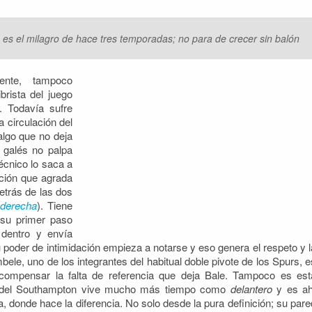
no es el milagro de hace tres temporadas; no para de crecer sin balón
ente, tampoco
rista del juego
. Todavía sufre
a circulación del
algo que no deja
l galés no palpa
técnico lo saca a
ución que agrada
detrás de las dos
 derecha
). Tiene
 su primer paso
 dentro y envía
u poder de intimidación empieza a notarse y eso genera el respeto y l
bele, uno de los integrantes del habitual doble pivote de los Spurs, e
a compensar la falta de referencia que deja Bale. Tampoco es est
x del Southampton vive mucho más tiempo como
delantero
y es ah
, donde hace la diferencia. No solo desde la pura definición; su pare