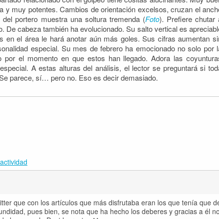
a y muy potentes. Cambios de orientación excelsos, cruzan el anch
 del portero muestra una soltura tremenda (
Foto
). Prefiere chutar 
o. De cabeza también ha evolucionado. Su salto vertical es apreciabl
os en el área le hará anotar aún más goles. Sus cifras aumentan si
rsonalidad especial. Su mes de febrero ha emocionado no solo por l
no por el momento en que estos han llegado. Adora las coyuntura
especial. A estas alturas del análisis, el lector se preguntará si tod
 Se parece, sí… pero no. Eso es decir demasiado.
actividad
itter que con los artículos que más disfrutaba eran los que tenía que d
fundidad, pues bien, se nota que ha hecho los deberes y gracias a él n