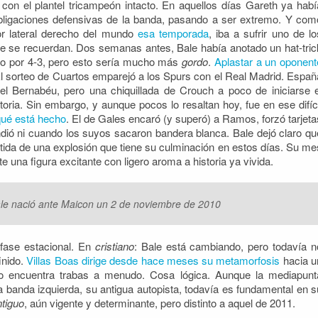
 con el plantel tricampeón intacto. En aquellos días Gareth ya habí
bligaciones defensivas de la banda, pasando a ser extremo. Y com
or lateral derecho del mundo
esa temporada
, iba a sufrir uno de lo
e se recuerdan. Dos semanas antes, Bale había anotado un hat-tric
ipo por 4-3, pero esto sería mucho más
gordo
.
Aplastar a un oponent
. El sorteo de Cuartos emparejó a los Spurs con el Real Madrid. Españ
l Bernabéu, pero una chiquillada de Crouch a poco de iniciarse e
toria. Sin embargo, y aunque pocos lo resaltan hoy, fue en ese difíci
qué está hecho
. El de Gales encaró (y superó) a Ramos, forzó tarjeta
dió ni cuando los suyos sacaron bandera blanca. Bale dejó claro qu
artida de una explosión que tiene su culminación en estos días. Su me
e una figura excitante con ligero aroma a historia ya vivida.
ale nació ante Maicon un 2 de noviembre de 2010
 fase estacional. En
cristiano
: Bale está cambiando, pero todavía n
inido.
Villas Boas dirige desde hace meses su metamorfosis
hacia u
rollo encuentra trabas a menudo. Cosa lógica. Aunque la mediapunt
la banda izquierda, su antigua autopista, todavía es fundamental en s
ntiguo
, aún vigente y determinante, pero distinto a aquel de 2011.