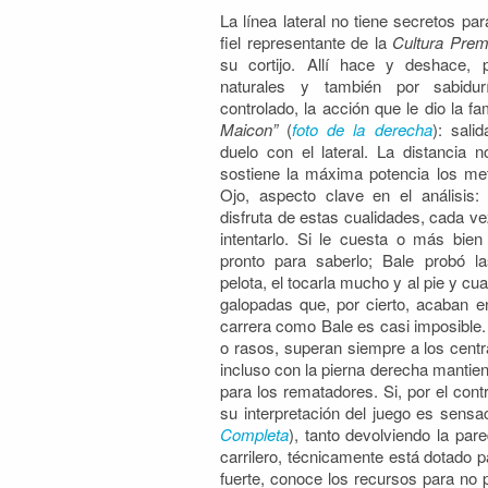
La línea lateral no tiene secretos p
fiel representante de la
Cultura Prem
su cortijo. Allí hace y deshace, 
naturales y también por sabidu
controlado, la acción que le dio la f
Maicon”
(
foto de la derecha
): sali
duelo con el lateral. La distancia 
sostiene la máxima potencia los me
Ojo, aspecto clave en el análisis: 
disfruta de estas cualidades, cada v
intentarlo. Si le cuesta o más bien
pronto para saberlo; Bale probó l
pelota, el tocarla mucho y al pie y c
galopadas que, por cierto, acaban e
carrera como Bale es casi imposible.
o rasos, superan siempre a los centr
incluso con la pierna derecha mantien
para los rematadores. Si, por el cont
su interpretación del juego es sensa
Completa
), tanto devolviendo la pa
carrilero, técnicamente está dotado pa
fuerte, conoce los recursos para no p