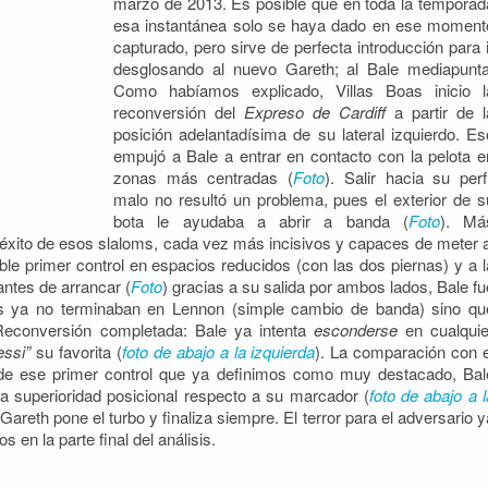
marzo de 2013. Es posible que en toda la temporad
esa instantánea solo se haya dado en ese moment
capturado, pero sirve de perfecta introducción para i
desglosando al nuevo Gareth; al Bale mediapunta
Como habíamos explicado, Villas Boas inicio l
reconversión del
Expreso de Cardiff
a partir de l
posición adelantadísima de su lateral izquierdo. Es
empujó a Bale a entrar en contacto con la pelota e
zonas más centradas (
Foto
). Salir hacia su perfi
malo no resultó un problema, pues el exterior de s
bota le ayudaba a abrir a banda (
Foto
). Má
éxito de esos slaloms, cada vez más incisivos y capaces de meter a
ble primer control en espacios reducidos (con las dos piernas) y a l
antes de arrancar (
Foto
) gracias a su salida por ambos lados, Bale fu
as ya no terminaban en Lennon (simple cambio de banda) sino qu
Reconversión completada: Bale ya intenta
esconderse
en cualquie
essi”
su favorita (
foto de abajo a la izquierda
). La comparación con e
r de ese primer control que ya definimos como muy destacado, Bal
ma superioridad posicional respecto a su marcador (
foto de abajo a l
 Gareth pone el turbo y finaliza siempre. El terror para el adversario y
 en la parte final del análisis.