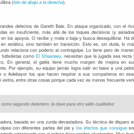
libra (
foto de abajo a la derecha
).
andes defectos de Gareth Bale. En ataque organizado, con el riva
ldas en insuficiente, más allá de los toques decisivos (y aislados
 en los apoyos. O recibe y mata o baja y busca desequilibrar. Ha d
 en estático, sino también en transición. Esto es, sin duda, lo má
undo relaciona con poderío al contragolpe. Lo tiene pero de maner
s futbolistas como
El Shaarawy
, necesitan que la jugada sea recta 
rzo. En general, el galés tiene mucho margen de mejora en su
te. Por ejemplo, su equipo jamás logra salir en base a una pelot
oe o Adebayor los que hacen respirar a sus compañeros en esa
 ni estira, entre otras cosas porque cada vez es menos frecuente verl
como segundo delantero, la clave para otro salto cualitativo
leadora, basada en una zurda devastadora. Su técnica de disparo e
Golpea con diferentes partes del pie y
los efectos que consigue
so
rtado relacionado con el golpeo tiene cositas alucinantes. Muy bue