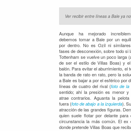
Ver recibir entre líneas a Bale ya 
Aunque ha mejorado increíblem
debemos tomar a Bale por un equilib
por dentro. No es Ozil ni similares
fases de desconexión, sobre todo si l
Tottenham se vuelve un poco larga (
de ser el estilo de Villas Boas) y e
balón. Para evitar el aburrimiento, el 
la banda de rato en rato, pero la sol
a Bale es bajar a por el esférico por 
líneas de cuatro del rival (
foto de la
sentido; ahí la presión es menor y
atrae contrarios. Aguanta la pelota
fuera (
foto de abajo a la izquierda
). S
atracción de las grandes figuras. Dem
quien suele flotar por delante par
circunstancia la más común. El e
donde pretende Villas Boas que reciba