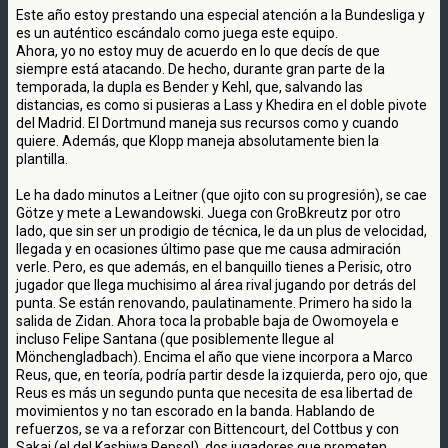
Este año estoy prestando una especial atención a la Bundesliga y
es un auténtico escándalo como juega este equipo.
Ahora, yo no estoy muy de acuerdo en lo que decís de que
siempre está atacando. De hecho, durante gran parte de la
temporada, la dupla es Bender y Kehl, que, salvando las
distancias, es como si pusieras a Lass y Khedira en el doble pivote
del Madrid. El Dortmund maneja sus recursos como y cuando
quiere. Además, que Klopp maneja absolutamente bien la
plantilla.
Le ha dado minutos a Leitner (que ojito con su progresión), se cae
Götze y mete a Lewandowski. Juega con GroBkreutz por otro
lado, que sin ser un prodigio de técnica, le da un plus de velocidad,
llegada y en ocasiones último pase que me causa admiración
verle. Pero, es que además, en el banquillo tienes a Perisic, otro
jugador que llega muchisimo al área rival jugando por detrás del
punta. Se están renovando, paulatinamente. Primero ha sido la
salida de Zidan. Ahora toca la probable baja de Owomoyela e
incluso Felipe Santana (que posiblemente llegue al
Mönchengladbach). Encima el año que viene incorpora a Marco
Reus, que, en teoría, podría partir desde la izquierda, pero ojo, que
Reus es más un segundo punta que necesita de esa libertad de
movimientos y no tan escorado en la banda. Hablando de
refuerzos, se va a reforzar con Bittencourt, del Cottbus y con
Sakai (el del Kashiwa Repsol), dos jugadores que prometen