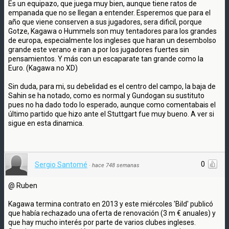
Es un equipazo, que juega muy bien, aunque tiene ratos de
empanada que no se llegan a entender. Esperemos que para el
año que viene conserven a sus jugadores, sera dificil, porque
Gotze, Kagawa o Hummels son muy tentadores para los grandes
de europa, especialmente los ingleses que haran un desembolso
grande este verano e iran a por los jugadores fuertes sin
pensamientos. Y más con un escaparate tan grande como la
Euro. (Kagawa no XD)
Sin duda, para mi, su debelidad es el centro del campo, la baja de
Sahin se ha notado, como es normal y Gundogan su sustituto
pues no ha dado todo lo esperado, aunque como comentabais el
último partido que hizo ante el Stuttgart fue muy bueno. A ver si
sigue en esta dinamica.
0
Sergio Santomé
·
hace 748 semanas
@ Ruben
Kagawa termina contrato en 2013 y este miércoles 'Bild' publicó
que había rechazado una oferta de renovación (3 m € anuales) y
que hay mucho interés por parte de varios clubes ingleses.