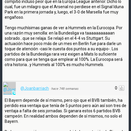
compitió incluso peor que en la Europa League anterior. Dicho lo
cual, fue un milagro que el Arsenal no perdiese en el Signal Iduna
Park en la primera jornada y, luego, el 3-0 de Marsella fue muy
engañoso.
Tengo muchísimas ganas de ver a Hummels en la Eurocopa. Por
una razón muy sencilla: en la Bundesliga va taaaaaaaaaaan
sobrado...que se relaja. Se relajó en el 4-4 vs Stuttgart. Su
actuación hace poco más de un mes en Berlín fue para darle un
toque de atención -casi le cuesta dos puntos a su equipo-. Los
partidos de la Bundesliga rara vez exigen a Mats lo suficiente
como para que se tenga que emplear al 100%. La Eurocopa será
otra historia...y Hummels al 100% es mucho Hummels.
0
@Joanbarriach
·
hace 748 semanas
El Bayern depende de sí mismo, pero ojo que el BVB también, ha
perdido esa ventaja que tenía de 5 puntos pero aún así son tres de
ventaja a falta de seis jornadas. Si ganara estos 6 partidos BVB
campeón. En realidad ambos dependen de sí mismos, no solo el
Bayern.