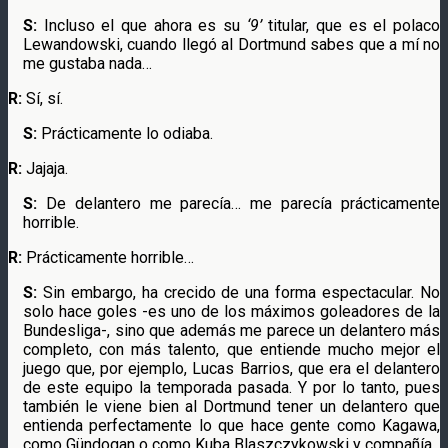
S:
Incluso el que ahora es su
‘9’
titular, que es el polaco
Lewandowski, cuando llegó al Dortmund sabes que a mí no
me gustaba nada…
R:
Sí, sí.
S:
Prácticamente lo odiaba.
R:
Jajaja.
S:
De delantero me parecía… me parecía prácticamente
horrible.
R:
Prácticamente horrible…
S:
Sin embargo, ha crecido de una forma espectacular. No
solo hace goles -es uno de los máximos goleadores de la
Bundesliga-, sino que además me parece un delantero más
completo, con más talento, que entiende mucho mejor el
juego que, por ejemplo, Lucas Barrios, que era el delantero
de este equipo la temporada pasada. Y por lo tanto, pues
también le viene bien al Dortmund tener un delantero que
entienda perfectamente lo que hace gente como Kagawa,
como Gündogan o como Kuba Blaszczykowski y compañía.