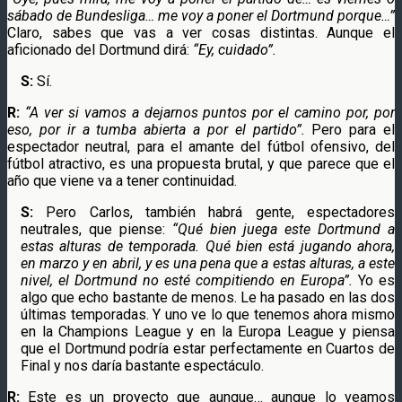
sábado de Bundesliga… me voy a poner el Dortmund porque…”
Claro, sabes que vas a ver cosas distintas. Aunque el
aficionado del Dortmund dirá:
“Ey, cuidado”.
S:
Sí.
R:
“A ver si vamos a dejarnos puntos por el camino por, por
eso, por ir a tumba abierta a por el partido”.
Pero para el
espectador neutral, para el amante del fútbol ofensivo, del
fútbol atractivo, es una propuesta brutal, y que parece que el
año que viene va a tener continuidad.
S:
Pero Carlos, también habrá gente, espectadores
neutrales, que piense:
“Qué bien juega este Dortmund a
estas alturas de temporada. Qué bien está jugando ahora,
en marzo y en abril, y es una pena que a estas alturas, a este
nivel, el Dortmund no esté compitiendo en Europa”.
Yo es
algo que echo bastante de menos. Le ha pasado en las dos
últimas temporadas. Y uno ve lo que tenemos ahora mismo
en la Champions League y en la Europa League y piensa
que el Dortmund podría estar perfectamente en Cuartos de
Final y nos daría bastante espectáculo.
R:
Este es un proyecto que aunque… aunque lo veamos