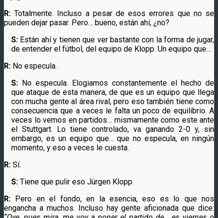
R:
Totalmente. Incluso a pesar de esos errores que no se
pueden dejar pasar. Pero… bueno, están ahí, ¿no?
S:
Están ahí y tienen que ver bastante con la forma de jugar,
de entender el fútbol, del equipo de Klopp. Un equipo que…
R:
No especula.
S:
No especula. Elogiamos constantemente el hecho de
que ataque de esta manera, de que es un equipo que llega
con mucha gente al área rival, pero eso también tiene como
consecuencia que a veces le falta un poco de equilibrio. A
veces lo vemos en partidos… mismamente como este ante
el Stuttgart. Lo tiene controlado, va ganando 2-0 y, sin
embargo, es un equipo que… que no especula, en ningún
momento, y eso a veces le cuesta.
R:
Sí.
S:
Tiene que pulir eso Jürgen Klopp.
R:
Pero en el fondo, en la esencia, eso es lo que nos
engancha a muchos. Incluso hay gente aficionada que dice:
“Oye, pues mira, me voy a poner el partido de… es viernes o