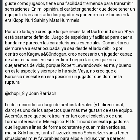
guste como jugador, tiene una facilidad tremenda para transmitir
sensaciones. En mi opinión, el carácter ganador que debe tener un
equipo lo han aportado dos jugadores por encima de todos en la
era Klopp: Nuri Sahin y Mats Hummels.
Por otro lado, yo creo que lo que necesita el Dortmund de un '9' ya
está bastante definido. Juego de espaldas y facilidad para caer a
banda me parecen las características esenciales. Como el área
siempre va a estar ocupada, ya sea desde el lado débil o por
dentro con Kagawa&Gündogan, creo necesario un jugador capaz
de abrir espacios en ese sentido. Luego claro, es que nos
quejaremos de vicio, porque Robert Lewandowski es muy bueno
en este aspecto y siempre lo ha sido. Vaya, no creo que el
Borussia necesite en esa posición un jugador que domine la
ruptura.
@chopi_8 y Joan Barriach
Lo del recorrido tan largo de ambos laterales (y bidireccional,
claro) es uno de los aspectos que más me gustan de este equipo.
Además, creo que se retroalimentan con el colectivo de una
forma interesante. Me explico. El Dortmund necesita jugadores
que lleguen a línea de forma constante y cuan más verticales,
mejor. Si lo hacen, tanto Piszczek como Schmelzer van a tener
situaciones muy favorables para ellos e incluso van a parecer