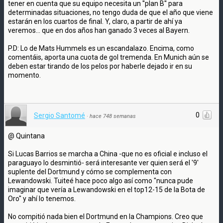
tener en cuenta que su equipo necesita un ''plan B'' para
determinadas situaciones, no tengo duda de que el año que viene
estarán en los cuartos de final. Y, claro, a partir de ahí ya
veremos... que en dos años han ganado 3 veces al Bayern.
P.D: Lo de Mats Hummels es un escandalazo. Encima, como
comentáis, aporta una cuota de gol tremenda. En Munich aún se
deben estar tirando de los pelos por haberle dejado ir en su
momento.
0
Sergio Santomé
·
hace 748 semanas
@ Quintana
Si Lucas Barrios se marcha a China -que no es oficial e incluso el
paraguayo lo desmintió- será interesante ver quien será el '9'
suplente del Dortmund y cómo se complementa con
Lewandowski. Tuiteé hace poco algo así como "nunca pude
imaginar que vería a Lewandowski en el top12-15 de la Bota de
Oro" y ahí lo tenemos.
No compitió nada bien el Dortmund en la Champions. Creo que