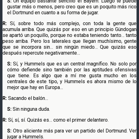
S:
Un equipo bastante sencillo el Bayern. Luego te puede
gustar más o menos, pero creo que es un poquito más rico
el Dortmund en cuanto a su forma de jugar.
R:
Sí, sobre todo más complejo, con toda la gente que
acumula arriba. Que quizás por eso en un principio Gündogan
se apartó un poquillo, porque no estaba teniendo tanto… tanto
peso arriba. Pero los laterales que llegan muchísimo, gente
que se incorpora sin… sin ningún miedo… Que quizás eso
después repercute negativamente…
S:
Sí, y Hummels que es un central magnífico. No solo por
cómo defiende sino también por las aptitudes ofensivas
que tiene. Es algo que a mí me gusta mucho en los
centrales de este tipo, y Hummels es ahora mismo de lo
mejor que hay en Europa…
R:
Sacando el balón…
S:
Sin ninguna duda.
R:
Sí, sí, sí. Quizás es… como el primer delantero.
S:
Otro aliciente más para ver un partido del Dortmund. Ver
jugar a Hummels.