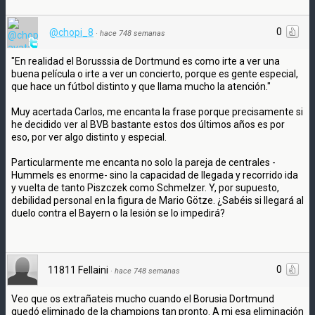
0
@chopi_8
·
hace 748 semanas
"En realidad el Borusssia de Dortmund es como irte a ver una
buena película o irte a ver un concierto, porque es gente especial,
que hace un fútbol distinto y que llama mucho la atención."
Muy acertada Carlos, me encanta la frase porque precisamente si
he decidido ver al BVB bastante estos dos últimos años es por
eso, por ver algo distinto y especial.
Particularmente me encanta no solo la pareja de centrales -
Hummels es enorme- sino la capacidad de llegada y recorrido ida
y vuelta de tanto Piszczek como Schmelzer. Y, por supuesto,
debilidad personal en la figura de Mario Götze. ¿Sabéis si llegará al
duelo contra el Bayern o la lesión se lo impedirá?
0
11811 Fellaini
·
hace 748 semanas
Veo que os extrañateis mucho cuando el Borusia Dortmund
quedó eliminado de la champions tan pronto. A mi esa eliminación