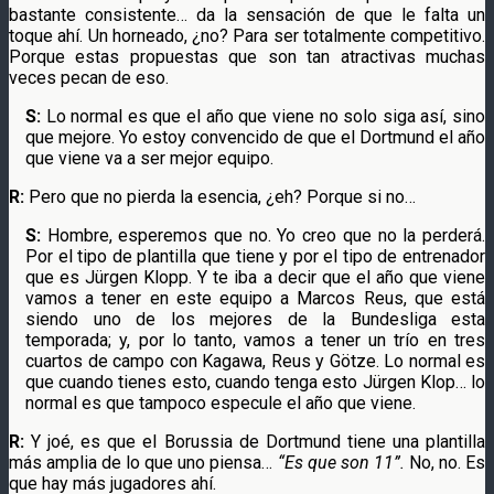
bastante consistente… da la sensación de que le falta un
toque ahí. Un horneado, ¿no? Para ser totalmente competitivo.
Porque estas propuestas que son tan atractivas muchas
veces pecan de eso.
S:
Lo normal es que el año que viene no solo siga así, sino
que mejore. Yo estoy convencido de que el Dortmund el año
que viene va a ser mejor equipo.
R:
Pero que no pierda la esencia, ¿eh? Porque si no…
S:
Hombre, esperemos que no. Yo creo que no la perderá.
Por el tipo de plantilla que tiene y por el tipo de entrenador
que es Jürgen Klopp. Y te iba a decir que el año que viene
vamos a tener en este equipo a Marcos Reus, que está
siendo uno de los mejores de la Bundesliga esta
temporada; y, por lo tanto, vamos a tener un trío en tres
cuartos de campo con Kagawa, Reus y Götze. Lo normal es
que cuando tienes esto, cuando tenga esto Jürgen Klop… lo
normal es que tampoco especule el año que viene.
R:
Y joé, es que el Borussia de Dortmund tiene una plantilla
más amplia de lo que uno piensa…
“Es que son 11”.
No, no. Es
que hay más jugadores ahí.