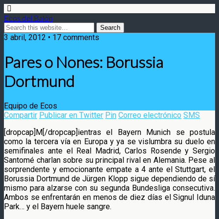
Ecos del Balón
3 abril, 2012 • 17 comments
Pares o Nones: Borussia
Dortmund
Equipo de Ecos
Compartir
Publicar en Twitter
Pin
Correo electrónico
SMS
[dropcap]M[/dropcap]ientras el Bayern Munich se postula
como la tercera vía en Europa y ya se vislumbra su duelo en
semifinales ante el Real Madrid, Carlos Rosende y Sergio
Santomé charlan sobre su principal rival en Alemania.
Pese al
sorprendente y emocionante empate a 4 ante el Stuttgart, el
Borussia Dortmund de Jürgen Klopp sigue dependiendo de sí
mismo para alzarse con su segunda Bundesliga consecutiva.
Ambos se enfrentarán en menos de diez días el Signul Iduna
Park… y el Bayern huele sangre.