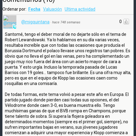
Ordenar por:
Fecha
Valuación
Ultima actividad
0
@migquintana
·
hace 748 semanas
Santomé, tengo el deber moral de no dejarte sólo en el tema de
Robert Lewandowski. Ya lo hablamos en su día varias veces,
resultaba increíble que con todas las ocasiones que producía el
Borussia Dortmund el polaco llevase unos registros tan pobres. Es
obvio que no lleva el gol en las venas, pero ha complementado un
juego muy rico fuera del área con un acierto mayor de cara a
puerta. Y esto urgía. Incluso la temporada pasada de Lucas
Barrios con 19 goles... tampoco fue brillante. Es una cifra muy alta,
pero es que en el equipo de Klopp las ocasiones caen como
rosquillas en una comisaría.
De todas formas, este tema volvió a pesar este año en Europa. El
partido jugado donde pierden casi todas sus opciones, el del
Vélodrome donde caen 3-0, es buena muestra ello. Tengo
muchísimas ganas de que el BVB rompa en Champions, porque
tiene talento de sobra. Si supera la flojera goleadora en
determinados momentos (siempre es el primer gol, siempre), no
sufren importantes bajas en verano, sus jóvenes jugadores
comienzan a adquirir una mayor experiencia y Klopp comienza a