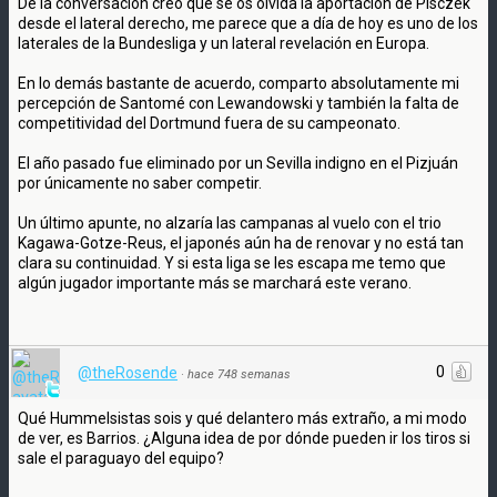
De la conversación creo que se os olvida la aportación de Pisczek
desde el lateral derecho, me parece que a día de hoy es uno de los
laterales de la Bundesliga y un lateral revelación en Europa.
En lo demás bastante de acuerdo, comparto absolutamente mi
percepción de Santomé con Lewandowski y también la falta de
competitividad del Dortmund fuera de su campeonato.
El año pasado fue eliminado por un Sevilla indigno en el Pizjuán
por únicamente no saber competir.
Un último apunte, no alzaría las campanas al vuelo con el trio
Kagawa-Gotze-Reus, el japonés aún ha de renovar y no está tan
clara su continuidad. Y si esta liga se les escapa me temo que
algún jugador importante más se marchará este verano.
0
@theRosende
·
hace 748 semanas
Qué Hummelsistas sois y qué delantero más extraño, a mi modo
de ver, es Barrios. ¿Alguna idea de por dónde pueden ir los tiros si
sale el paraguayo del equipo?