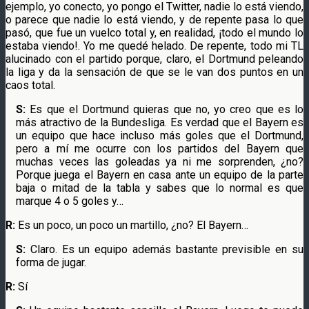
ejemplo, yo conecto, yo pongo el Twitter, nadie lo está viendo,
o parece que nadie lo está viendo, y de repente pasa lo que
pasó, que fue un vuelco total y, en realidad, ¡todo el mundo lo
estaba viendo!. Yo me quedé helado. De repente, todo mi TL
alucinado con el partido porque, claro, el Dortmund peleando
la liga y da la sensación de que se le van dos puntos en un
caos total.
S:
Es que el Dortmund quieras que no, yo creo que es lo
más atractivo de la Bundesliga. Es verdad que el Bayern es
un equipo que hace incluso más goles que el Dortmund,
pero a mí me ocurre con los partidos del Bayern que
muchas veces las goleadas ya ni me sorprenden, ¿no?
Porque juega el Bayern en casa ante un equipo de la parte
baja o mitad de la tabla y sabes que lo normal es que
marque 4 o 5 goles y…
R:
Es un poco, un poco un martillo, ¿no? El Bayern…
S:
Claro. Es un equipo además bastante previsible en su
forma de jugar.
R:
Sí