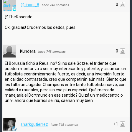
0
@chopi_8
·
hace 748 semanas
@TheRosende
Ok, gracias! Crucemos los dedos, pues.
0
Kundera
·
hace 748 semanas
El Borussia fichó a Reus, no? Si no sale Götze, el tridente que
pueden montar va a ser muy interesante y potente, y si suman un
futbolista económicamente fuerte, es decir, una inversión fuerte
en calidad contrastada, creo que competirán aún más. Siento que
les falta un Jugador Champions entre tanto futbolista nuevo, con
calidad a raudales, pero sin ese plus especial. Qué mercado
manejaría el Dortmund en ese sentido? Quizá un mediocentro o
un 9, ahora que Barrios se iría, caerían muy bien.
+1
sharkgutierrez
·
hace 748 semanas