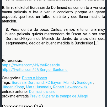
R:
En realidad el Borussia de Dortmund es como irte a ver una
buena película o irte a ver un concierto, porque es gente
especial, que hace un fútbol distinto y que llama mucho la
atención.
S:
Pues dentro de poco, Carlos, vamos a tener una muy
buena película, quizás merecedora de Oscar. Va a ser ese
Dortmund-Bayern de Munich de dentro de unos días que,
seguramente, decida en buena medida la Bundesliga […]
–
Referencias:
https://twitter.com/#!/theRosende
https://twitter.com/#!/Sergio_Santome
Categories:
Pares o Nones
Tags:
Borussia Dortmund
,
FC Bayern Munich
,
Gundogan
,
Jürgen Klopp
,
Mats Hummels
,
Robert Lewandowski
entrada anterior
De muchos, uno
próxima entrada
Previa: Superar la trampa de Allegri
Comentarios
(
18
)