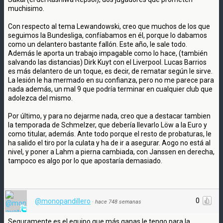
muchisimo.
Con respecto al tema Lewandowski, creo que muchos de los que
seguimos la Bundesliga, confíabamos en él, porque lo dabamos
como un delantero bastante fallón. Este año, le sale todo.
Además le aporta un trabajo impagable como lo hace, (también
salvando las distancias) Dirk Kuyt con el Liverpool. Lucas Barrios
es más delantero de un toque, es decir, de rematar según le sirve.
La lesión le ha mermado en su confianza, pero no me parece para
nada además, un mal 9 que podría terminar en cualquier club que
adolezca del mismo.
Por último, y para no dejarme nada, creo que a destacar tambien
la temporada de Schmelzer, que debería llevarlo Löw a la Euro y
como titular, además. Ante todo porque el resto de probaturas, le
ha salido el tiro por la culata y ha de ir a asegurar. Aogo no está al
nivel, y poner a Lahm a pierna cambiada, con Janssen en derecha,
tampoco es algo por lo que apostaría demasiado.
0
@monopandillero
·
hace 748 semanas
Seguramente es el equipo que más ganas le tengo para la