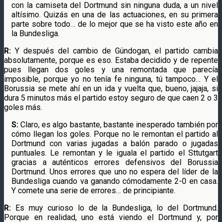
con la camiseta del Dortmund sin ninguna duda, a un nivel
altísimo. Quizás en una de las actuaciones, en su primera
parte sobre todo… de lo mejor que se ha visto este año en
la Bundesliga.
R:
Y después del cambio de Gündogan, el partido cambia
absolutamente, porque es eso. Estaba decidido y de repente
pues llegan dos goles y una remontada que parecía
imposible, porque yo no tenía fe ninguna, tú tampoco… Y el
Borussia se mete ahí en un ida y vuelta que, bueno, jajaja, si
dura 5 minutos más el partido estoy seguro de que caen 2 o 3
goles más.
S:
Claro, es algo bastante, bastante inesperado también por
cómo llegan los goles. Porque no le remontan el partido al
Dortmund con varias jugadas a balón parado o jugadas
puntuales. Le remontan y le iguala el partido el Sttutgart
gracias a auténticos errores defensivos del Borussia
Dortmund. Unos errores que uno no espera del líder de la
Bundesliga cuando va ganando cómodamente 2-0 en casa.
Y comete una serie de errores… de principiante.
R:
Es muy curioso lo de la Bundesliga, lo del Dortmund.
Porque en realidad, uno está viendo el Dortmund y, por