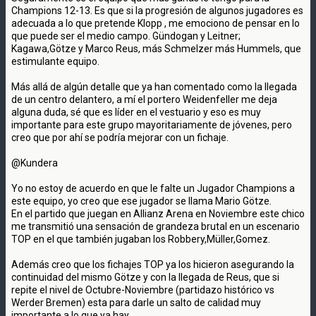
Champions 12-13. Es que si la progresión de algunos jugadores es
adecuada a lo que pretende Klopp , me emociono de pensar en lo
que puede ser el medio campo. Gündogan y Leitner;
Kagawa,Götze y Marco Reus, más Schmelzer más Hummels, que
estimulante equipo.
Más allá de algún detalle que ya han comentado como la llegada
de un centro delantero, a mí el portero Weidenfeller me deja
alguna duda, sé que es líder en el vestuario y eso es muy
importante para este grupo mayoritariamente de jóvenes, pero
creo que por ahí se podría mejorar con un fichaje.
@Kundera
Yo no estoy de acuerdo en que le falte un Jugador Champions a
este equipo, yo creo que ese jugador se llama Mario Götze.
En el partido que juegan en Allianz Arena en Noviembre este chico
me transmitió una sensación de grandeza brutal en un escenario
TOP en el que también jugaban los Robbery,Müller,Gomez.
Además creo que los fichajes TOP ya los hicieron asegurando la
continuidad del mismo Götze y con la llegada de Reus, que si
repite el nivel de Octubre-Noviembre (partidazo histórico vs
Werder Bremen) esta para darle un salto de calidad muy
importante a lo que ya hay.