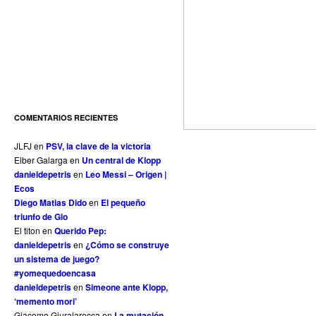
COMENTARIOS RECIENTES
JLFJ
en
PSV, la clave de la victoria
Elber Galarga
en
Un central de Klopp
danieldepetris
en
Leo Messi – Origen |
Ecos
Diego Matias Dido
en
El pequeño
triunfo de Gio
El titon
en
Querido Pep:
danieldepetris
en
¿Cómo se construye
un sistema de juego?
#yomequedoencasa
danieldepetris
en
Simeone ante Klopp,
‘memento mori’
Giacomo Giuralarocca
en
La mutación