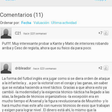
Comentarios
(
11
)
Ordenar por:
Fecha
Valuación
Ultima actividad
+7
C21
·
hace 523 semanas
Pufff. Muy interesante probar a Kante y Matic de interiores robando
arriba y Cesc de regista, ahora que su fisico da para poco.
+2
dribleador
·
hace 523 semanas
La forma del futbol inglés era jugar como si se diera orden de ataque
a la infantería y... a por la victoria! con el coraje y las ganas, sin saber
que se estaba haciendo a nivel táctico. Gracias a que ahora esto ya
cambió -la modernidad y la exigencia técnico-táctica ha llegado a las
islas, la llegada de técnicos organizativos -la excepción era en
mucho tiempo el Arsenal y la figura revolucionaria de Mourinho- y lo
hará mucho mas este año con nuevos técnicos de esos que trabajan
y exigen para lograr nivel . El dinero está ahí, lo mismo que la