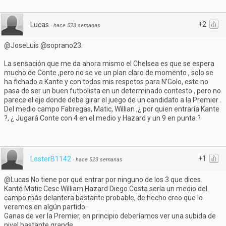
+2
Lucas
·
hace 523 semanas
@JoseLuis @soprano23.
La sensación que me da ahora mismo el Chelsea es que se espera
mucho de Conte ,pero no se ve un plan claro de momento , solo se
ha fichado a Kante y con todos mis respetos para N’Golo, este no
pasa de ser un buen futbolista en un determinado contesto , pero no
parece el eje donde deba girar el juego de un candidato a la Premier .
Del medio campo Fabregas, Matic, Willian ,¿ por quien entraría Kante
?, ¿ Jugará Conte con 4 en el medio y Hazard y un 9 en punta ?
+1
LesterB1142
·
hace 523 semanas
@Lucas No tiene por qué entrar por ninguno de los 3 que dices.
Kanté Matic Cesc William Hazard Diego Costa sería un medio del
campo más delantera bastante probable, de hecho creo que lo
veremos en algún partido.
Ganas de ver la Premier, en principio deberíamos ver una subida de
nivel bastante grande.