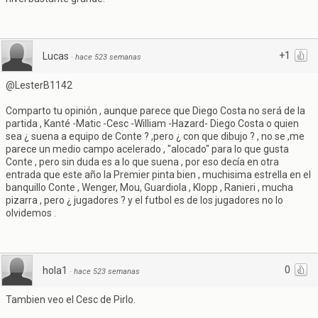
+1
Lucas
·
hace 523 semanas
@LesterB1142
Comparto tu opinión , aunque parece que Diego Costa no será de la
partida , Kanté -Matic -Cesc -William -Hazard- Diego Costa o quien
sea ¿ suena a equipo de Conte ? ,pero ¿ con que dibujo ? , no se ,me
parece un medio campo acelerado , "alocado" para lo que gusta
Conte , pero sin duda es a lo que suena , por eso decía en otra
entrada que este año la Premier pinta bien , muchisima estrella en el
banquillo Conte , Wenger, Mou, Guardiola , Klopp , Ranieri , mucha
pizarra , pero ¿ jugadores ? y el futbol es de los jugadores no lo
olvidemos .
0
hola1
·
hace 523 semanas
Tambien veo el Cesc de Pirlo.