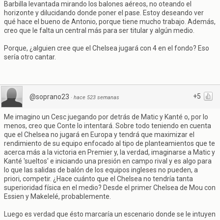
Barbilla levantada mirando los balones aéreos, no oteando el
horizonte y dilucidando donde poner el pase. Estoy deseando ver
qué hace el bueno de Antonio, porque tiene mucho trabajo. Además,
creo que le falta un central más para ser titular y algún medio.
Porque, ¿alguien cree que el Chelsea jugará con 4 en el fondo? Eso
sería otro cantar.
+5
@soprano23
·
hace 523 semanas
Me imagino un Cesc juegando por detrás de Matic y Kanté o, por lo
menos, creo que Conte lo intentará. Sobre todo teniendo en cuenta
que el Chelsea no jugará en Europa y tendrá que maximizar el
rendimiento de su equipo enfocado al tipo de planteamientos que te
acerca más a la victoria en Premier y, la verdad, imaginarse a Matic y
Kanté 'sueltos' e iniciando una presión en campo rival y es algo para
lo que las salidas de balón de los equipos ingleses no pueden, a
priori, competir. ¿Hace cuánto que el Chelsea no tendría tanta
superioridad física en el medio? Desde el primer Chelsea de Mou con
Essien y Makelelé, probablemente.
Luego es verdad que ésto marcaría un escenario donde se le intuyen