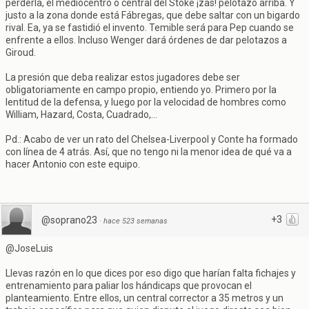
perderla, el mediocentro o central del Stoke ¡zas! pelotazo arriba. Y
justo a la zona donde está Fábregas, que debe saltar con un bigardo
rival. Ea, ya se fastidió el invento. Temible será para Pep cuando se
enfrente a ellos. Incluso Wenger dará órdenes de dar pelotazos a
Giroud.
La presión que deba realizar estos jugadores debe ser
obligatoriamente en campo propio, entiendo yo. Primero por la
lentitud de la defensa, y luego por la velocidad de hombres como
William, Hazard, Costa, Cuadrado,...
Pd.: Acabo de ver un rato del Chelsea-Liverpool y Conte ha formado
con línea de 4 atrás. Así, que no tengo ni la menor idea de qué va a
hacer Antonio con este equipo.
+3
@soprano23
·
hace 523 semanas
@JoseLuis
Llevas razón en lo que dices por eso digo que harían falta fichajes y
entrenamiento para paliar los hándicaps que provocan el
planteamiento. Entre ellos, un central corrector a 35 metros y un