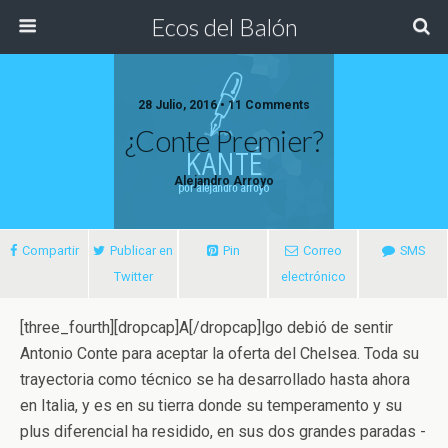
Ecos del Balón
28 Julio, 2016 • 11 Comments
¿Conte Premier?
Alejandro Arroyo
Compartir
Publicar en
Pin
Correo
SMS
Twitter
electrónico
[three_fourth][dropcap]A[/dropcap]lgo debió de sentir
Antonio Conte para aceptar la oferta del Chelsea. Toda su
trayectoria como técnico se ha desarrollado hasta ahora
en Italia
, y es en su tierra donde su temperamento y su
plus diferencial ha residido, en sus dos grandes paradas -