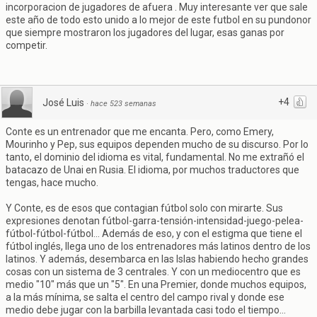
incorporacion de jugadores de afuera . Muy interesante ver que sale
este año de todo esto unido a lo mejor de este futbol en su pundonor
que siempre mostraron los jugadores del lugar, esas ganas por
competir.
+4
José Luis
·
hace 523 semanas
Conte es un entrenador que me encanta. Pero, como Emery,
Mourinho y Pep, sus equipos dependen mucho de su discurso. Por lo
tanto, el dominio del idioma es vital, fundamental. No me extrañó el
batacazo de Unai en Rusia. El idioma, por muchos traductores que
tengas, hace mucho.
Y Conte, es de esos que contagian fútbol solo con mirarte. Sus
expresiones denotan fútbol-garra-tensión-intensidad-juego-pelea-
fútbol-fútbol-fútbol... Además de eso, y con el estigma que tiene el
fútbol inglés, llega uno de los entrenadores más latinos dentro de los
latinos. Y además, desembarca en las Islas habiendo hecho grandes
cosas con un sistema de 3 centrales. Y con un mediocentro que es
medio "10" más que un "5". En una Premier, donde muchos equipos,
a la más mínima, se salta el centro del campo rival y donde ese
medio debe jugar con la barbilla levantada casi todo el tiempo...