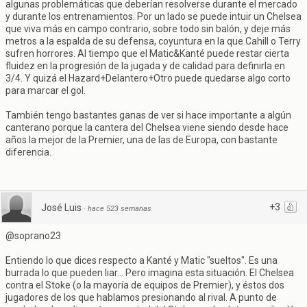
algunas problemáticas que deberían resolverse durante el mercado
y durante los entrenamientos. Por un lado se puede intuir un Chelsea
que viva más en campo contrario, sobre todo sin balón, y deje más
metros a la espalda de su defensa, coyuntura en la que Cahill o Terry
sufren horrores. Al tiempo que el Matic&Kanté puede restar cierta
fluidez en la progresión de la jugada y de calidad para definirla en
3/4. Y quizá el Hazard+Delantero+Otro puede quedarse algo corto
para marcar el gol.
También tengo bastantes ganas de ver si hace importante a algún
canterano porque la cantera del Chelsea viene siendo desde hace
años la mejor de la Premier, una de las de Europa, con bastante
diferencia.
+3
José Luis
·
hace 523 semanas
@soprano23
Entiendo lo que dices respecto a Kanté y Matic "sueltos". Es una
burrada lo que pueden liar... Pero imagina esta situación. El Chelsea
contra el Stoke (o la mayoría de equipos de Premier), y éstos dos
jugadores de los que hablamos presionando al rival. A punto de