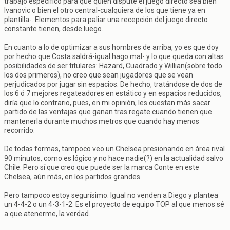
trabajo específico para que quien dispute el juego directo sea bien
Ivanovic o bien el otro central-cualquiera de los que tiene ya en
plantilla-. Elementos para paliar una recepción del juego directo
constante tienen, desde luego.
En cuanto a lo de optimizar a sus hombres de arriba, yo es que doy
por hecho que Costa saldrá-igual hago mal- y lo que queda con altas
posibilidades de ser titulares: Hazard, Cuadrado y Willian(sobre todo
los dos primeros), no creo que sean jugadores que se vean
perjudicados por jugar sin espacios. De hecho, tratándose de dos de
los 6 ó 7 mejores regateadores en estático y en espacios reducidos,
diría que lo contrario, pues, en mi opinión, les cuestan más sacar
partido de las ventajas que ganan tras regate cuando tienen que
mantenerla durante muchos metros que cuando hay menos
recorrido.
De todas formas, tampoco veo un Chelsea presionando en área rival
90 minutos, como es lógico y no hace nadie(?) en la actualidad salvo
Chile. Pero sí que creo que puede ser la marca Conte en este
Chelsea, aún más, en los partidos grandes.
Pero tampoco estoy segurísimo. Igual no venden a Diego y plantea
un 4-4-2 o un 4-3-1-2. Es el proyecto de equipo TOP al que menos sé
a que atenerme, la verdad.