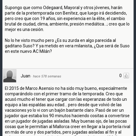
Supongo que como Odegaard, Mayoral y otros jóvenes, harán
parte de la pretemporada con Benítez, que luego irá decidiendo,
pero creo que con 19 años, sin experiencia en la élite, el cambio
brutal de ciudad, clima, ambiente, presión mediática...; creo que lo
mejor es una cesión.
No lo he visto mucho pero ¿Es su zurda en algo parecida al
gaditano Suso? Y ya metido en vera milanista, ¿Que será de Suso
en este nuevo AC Milán?
0
Juan
·
hace 578 semanas
El 2015 de Marco Asensio no ha sido muy bueno, especialmente
comparándolo con el primer tramo de la temporada. Creo que
acusó mucho el tener que cargar con las esperanzas de todo un
equipo a las espaldas asu edad... pero desde que volvió de las
vacaciones yo lo vi con un bajón bastante claro. Pasó de ser un
jugador que estaba los 90 minutos haciendo cositas a convertirse
en un jugador de jugadas aisladas. Muy buenas ojo, de las pocas
cosas que le permitían al Mallorca creer en llegar a la portería rival
en más de uno y dos partidos, pero jugadas aisladas al fin y al