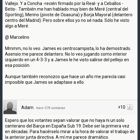
Vallejo. Y a Concha -recién firmado por la Real- y a Ceballos -
Betis-. También me han hablado muy bien de Meré (central del
Sporting), Merino (pivote de Osasuna) y Borja Mayoral (delantero
centro del Madrid). Pero sobre ellos yo no sé nada. Sólo he visto
algo a Meré.
@ Marcelino
Mmmm, no lo veo. James es centrocampista, lo ha demostrado.
Asensio me parece delantero. No lo veo jugando como interior
izquierdo en un 4-3-3 y a James le he visto salirse del pellejo en
esa posición.
Aunque también reconozco que hace un año me parecía casi
imposible que James se adaptase a ello.
+10
Adam
·
hace 578 semanas
Espero que los votantes sepan valorar que no haya ni un solo
canterano del Barça en España Sub 19. Debe ser la primera vez
en décadas. Para hacérselo mirar a la hora de valorar el trabajo de
la anterior junta directiva. A mí me parece dramático.