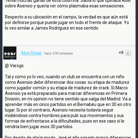
Tenía muchas ganas de esta columna. Sabía lo que opinaba Abel
sobre Asensio y quería ver cómo plasmaba esas sensaciones.
Respecto a su ubicación en el campo, la verdad es que aún está
por definirse porque puede jugar en todo el frente de ataque. Yo
lo veo similar a James Rodríguez en ese sentido.
+9
Abel Rojas
·
hace 578 semanas
@ Varogs
Tal y como yo lo veo, cuando un club se encuentra con un niño
como Asensio debe diferenciar dos cosas: su etapa de madurez
como jugador común y su etapa de madurez de crack. Si Marco
Asensio ya está preparado para marcar diferencias en Primera
División, en mi opinión no tiene sentido que salga del Madrid. Va a
aprender más en cinco partidos en el Bernabéu que en 30 en otro
lugar. Si por el contrario, Asensio necesita todavía seguir
midiéndose contra hombres para pulir sus movimientos y sus
formas de enfrentarse a la dificultades, pues en ese caso sí le
vendría bien jugar esos 30 partidos.
Por decirlo de algún modo, Jesé el año pasado marcó diferencias,