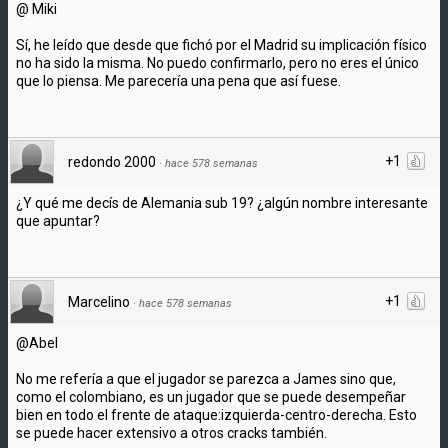
@ Miki
Sí, he leído que desde que fichó por el Madrid su implicación físico
no ha sido la misma. No puedo confirmarlo, pero no eres el único
que lo piensa. Me parecería una pena que así fuese.
+1
redondo 2000
·
hace 578 semanas
¿Y qué me decís de Alemania sub 19? ¿algún nombre interesante
que apuntar?
+1
Marcelino
·
hace 578 semanas
@Abel
No me refería a que el jugador se parezca a James sino que,
como el colombiano, es un jugador que se puede desempeñar
bien en todo el frente de ataque:izquierda-centro-derecha. Esto
se puede hacer extensivo a otros cracks también.