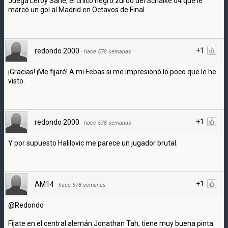
Juega Leroy Sané, el chico negro zurdo del Schalke 04 que le
marcó un gol al Madrid en Octavos de Final.
+1
redondo 2000
·
hace 578 semanas
¡Gracias! ¡Me fijaré! A mi Febas si me impresionó lo poco que le he
visto.
+1
redondo 2000
·
hace 578 semanas
Y por supuesto Halilovic me parece un jugador brutal.
+1
AM14
·
hace 578 semanas
@Redondo
Fijate en el central alemán Jonathan Tah, tiene muy buena pinta