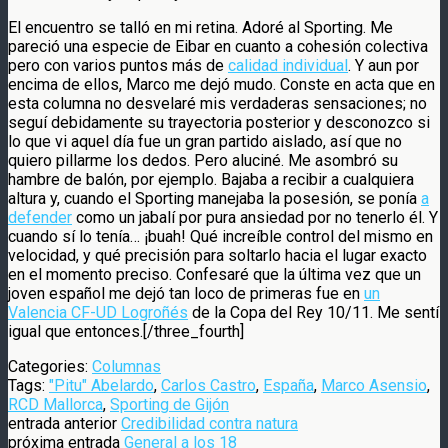
El encuentro se talló en mi retina. Adoré al Sporting. Me
pareció una especie de Eibar en cuanto a cohesión colectiva
pero con varios puntos más de
calidad individual
. Y aun por
encima de ellos, Marco me dejó mudo. Conste en acta que en
esta columna no desvelaré mis verdaderas sensaciones; no
seguí debidamente su trayectoria posterior y desconozco si
lo que vi aquel día fue un gran partido aislado, así que no
quiero pillarme los dedos. Pero aluciné. Me asombró su
hambre de balón, por ejemplo. Bajaba a recibir a cualquiera
altura y, cuando el Sporting manejaba la posesión, se ponía
a
defender
como un jabalí por pura ansiedad por no tenerlo él. Y
cuando sí lo tenía… ¡buah! Qué increíble control del mismo en
velocidad, y qué precisión para soltarlo hacia el lugar exacto
en el momento preciso. Confesaré que la última vez que un
joven español me dejó tan loco de primeras fue en
un
Valencia CF-UD Logroñés
de la Copa del Rey 10/11. Me sentí
igual que entonces.[/three_fourth]
Categories:
Columnas
Tags:
"Pitu" Abelardo
,
Carlos Castro
,
España
,
Marco Asensio
,
RCD Mallorca
,
Sporting de Gijón
entrada anterior
Credibilidad contra natura
próxima entrada
General a los 18