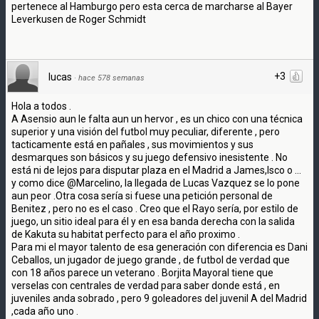
pertenece al Hamburgo pero esta cerca de marcharse al Bayer
Leverkusen de Roger Schmidt
+3
lucas
·
hace 578 semanas
Hola a todos .
A Asensio aun le falta aun un hervor , es un chico con una técnica
superior y una visión del futbol muy peculiar, diferente , pero
tacticamente está en pañales , sus movimientos y sus
desmarques son básicos y su juego defensivo inesistente . No
está ni de lejos para disputar plaza en el Madrid a James,Isco o ...
y como dice @Marcelino, la llegada de Lucas Vazquez se lo pone
aun peor .Otra cosa sería si fuese una petición personal de
Benitez , pero no es el caso . Creo que el Rayo sería, por estilo de
juego, un sitio ideal para él y en esa banda derecha con la salida
de Kakuta su habitat perfecto para el año proximo .
Para mi el mayor talento de esa generación con diferencia es Dani
Ceballos, un jugador de juego grande , de futbol de verdad que
con 18 años parece un veterano . Borjita Mayoral tiene que
verselas con centrales de verdad para saber donde está , en
juveniles anda sobrado , pero 9 goleadores del juvenil A del Madrid
,cada año uno .