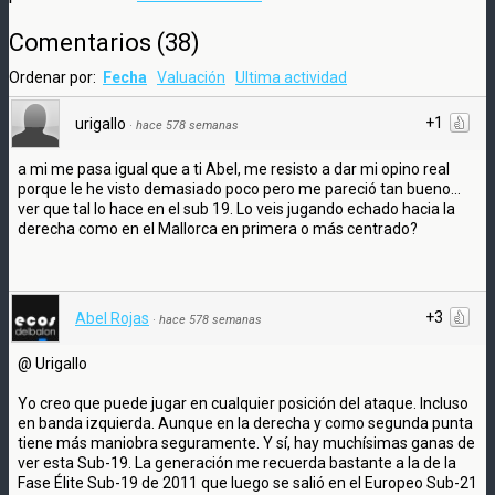
Comentarios
(
38
)
Ordenar por:
Fecha
Valuación
Ultima actividad
+1
urigallo
·
hace 578 semanas
a mi me pasa igual que a ti Abel, me resisto a dar mi opino real
porque le he visto demasiado poco pero me pareció tan bueno...
ver que tal lo hace en el sub 19. Lo veis jugando echado hacia la
derecha como en el Mallorca en primera o más centrado?
+3
Abel Rojas
·
hace 578 semanas
@ Urigallo
Yo creo que puede jugar en cualquier posición del ataque. Incluso
en banda izquierda. Aunque en la derecha y como segunda punta
tiene más maniobra seguramente. Y sí, hay muchísimas ganas de
ver esta Sub-19. La generación me recuerda bastante a la de la
Fase Élite Sub-19 de 2011 que luego se salió en el Europeo Sub-21