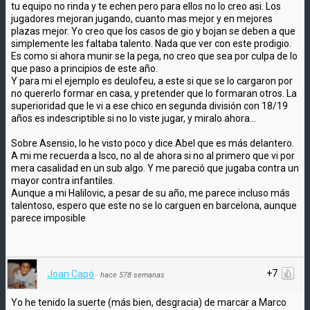
tu equipo no rinda y te echen pero para ellos no lo creo asi. Los
jugadores mejoran jugando, cuanto mas mejor y en mejores
plazas mejor. Yo creo que los casos de gio y bojan se deben a que
simplemente les faltaba talento. Nada que ver con este prodigio.
Es como si ahora munir se la pega, no creo que sea por culpa de lo
que paso a principios de este año.
Y para mi el ejemplo es deulofeu, a este si que se lo cargaron por
no quererlo formar en casa, y pretender que lo formaran otros. La
superioridad que le vi a ese chico en segunda división con 18/19
años es indescriptible si no lo viste jugar, y miralo ahora...
Sobre Asensio, lo he visto poco y dice Abel que es más delantero.
A mi me recuerda a Isco, no al de ahora si no al primero que vi por
mera casalidad en un sub algo. Y me pareció que jugaba contra un
mayor contra infantiles.
Aunque a mi Halilovic, a pesar de su año, me parece incluso más
talentoso, espero que este no se lo carguen en barcelona, aunque
parece imposible
+7
Joan Capó
·
hace 578 semanas
Yo he tenido la suerte (más bien, desgracia) de marcar a Marco