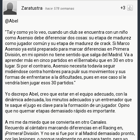
+3
Zaratustra
·
hace 578 semanas
@Abel
"Tal y como yo lo veo, cuando un club se encuentra con un niño
como Asensio debe diferenciar dos cosas: su etapa de madurez
como jugador común y su etapa de madurez de crack. Si Marco
Asensio ya está preparado para marcar diferencias en Primera
División, en mi opinión no tiene sentido que salga del Madrid. Va a
aprender más en cinco partidos en el Bernabéu que en 30 en otro
lugar. Si por el contrario, Asensio necesita todavía seguir
midiéndose contra hombres para pulir sus movimientos y sus
formas de enfrentarse a la dificultades, pues en ese caso sí le
vendría bien jugar esos 30 partidos."
Yo discrepo Abel, creo que estar en el equipo adecuado, con la
dinámica adecuada, los minutos adecuados y un entrenador que
te saque el jugo es clave para la formación de un jugador. Opino
que no quemar etapas demasiado rápido es importante.
A mi me da miedo que se convierta en otro Canales.
Recuerdo al cántabro marcando diferencias en el Racing en,
¡Primera! División. Y no se si fue por ir al Madrid demasiado pronto,
por las lesiones, o porque realmente no era para tanto, pero yo