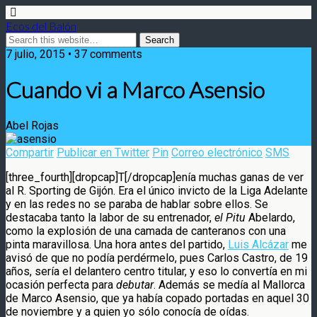
Ecos del Balón
7 julio, 2015 • 37 comments
Cuando vi a Marco Asensio
Abel Rojas
Compartir
Publicar en Twitter
Pin
Correo electrónico
SMS
[three_fourth][dropcap]T[/dropcap]enía muchas ganas de ver
al R. Sporting de Gijón. Era el único invicto de la Liga Adelante
y en las redes no se paraba de hablar sobre ellos.
Se
destacaba tanto la labor de su entrenador,
el Pitu
Abelardo,
como la explosión de una camada de canteranos con una
pinta maravillosa. Una hora antes del partido,
Luis Alcázar
me
avisó de que no podía perdérmelo, pues Carlos Castro, de 19
años, sería el delantero centro titular, y eso lo convertía en mi
ocasión perfecta para
debutar
. Además se medía al Mallorca
de Marco Asensio, que ya había copado portadas en aquel 30
de noviembre y a quien yo sólo conocía de oídas.