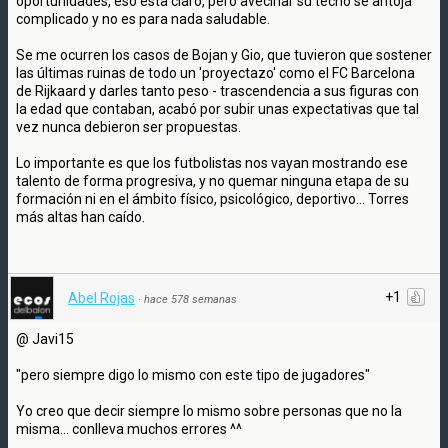
oportunidades, eso esta claro, pero avecinar su techo se antoja
complicado y no es para nada saludable.
Se me ocurren los casos de Bojan y Gio, que tuvieron que sostener
las últimas ruinas de todo un 'proyectazo' como el FC Barcelona
de Rijkaard y darles tanto peso - trascendencia a sus figuras con
la edad que contaban, acabó por subir unas expectativas que tal
vez nunca debieron ser propuestas.
Lo importante es que los futbolistas nos vayan mostrando ese
talento de forma progresiva, y no quemar ninguna etapa de su
formación ni en el ámbito físico, psicológico, deportivo... Torres
más altas han caído.
+1
Abel Rojas
·
hace 578 semanas
@ Javi15
"pero siempre digo lo mismo con este tipo de jugadores"
Yo creo que decir siempre lo mismo sobre personas que no la
misma... conlleva muchos errores ^^