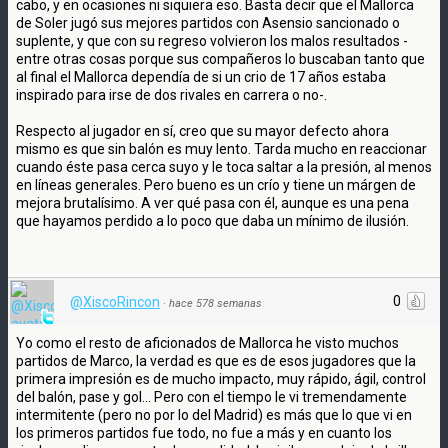
cabo, y en ocasiones ni siquiera eso. Basta decir que el Mallorca
de Soler jugó sus mejores partidos con Asensio sancionado o
suplente, y que con su regreso volvieron los malos resultados -
entre otras cosas porque sus compañeros lo buscaban tanto que
al final el Mallorca dependía de si un crio de 17 años estaba
inspirado para irse de dos rivales en carrera o no-.
Respecto al jugador en sí, creo que su mayor defecto ahora
mismo es que sin balón es muy lento. Tarda mucho en reaccionar
cuando éste pasa cerca suyo y le toca saltar a la presión, al menos
en líneas generales. Pero bueno es un crío y tiene un márgen de
mejora brutalísimo. A ver qué pasa con él, aunque es una pena
que hayamos perdido a lo poco que daba un mínimo de ilusión.
0
@XiscoRincon
·
hace 578 semanas
Yo como el resto de aficionados de Mallorca he visto muchos
partidos de Marco, la verdad es que es de esos jugadores que la
primera impresión es de mucho impacto, muy rápido, ágil, control
del balón, pase y gol... Pero con el tiempo le vi tremendamente
intermitente (pero no por lo del Madrid) es más que lo que vi en
los primeros partidos fue todo, no fue a más y en cuanto los