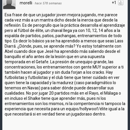
+1
morelli
·
hace 578 semanas
Esa frase de que un jugador joven mejora jugando, me parece
cada vez más a un mantra dicho desde la inercia que desde la
reflexión. Es de perogrullo que la práctica desarrolla el aprendizaje
pero al fútbol de élite, un chaval llega ya con 10, 12, 14 años a la
espalda de partidos, patios, pachangas, entrenamientos de todo
tipo. Es decir lo básico ya se ha aprendido a menos que seas Lass
Diarrá. ¿Dónde, pues, se aprende más? Yo estoy totalmente con
Abel cuando dice que Jesé ha aprendido más saliendo desde el
banquillo el año antes de la lesión que en una supuesta
temporada en el Getafe. La presión de unequipo grande, las
concentraciones, los entrenamientos con gente MUY superior a ti
también hacen al jugador y sin duda forjan a los cracks. Hay
futbolistas y futbolistas y el club tiene que tener cuidado en ver
quien tiene la capacidad y la madurez (caso paradigmático lo
tenemos en Navas) para saber dónde puede desarrollar sus
cualidades. No por jugar 20 partidos más en el Rayo, el Málaga o
en incluso el Shalke tiene que aprender más, pues ni los
entrenamientos son los mismos, ni la compentencia ni tampoco la
experiencia que necesita para un equipo/hollywoof/élite igual a la
que necesitará si en verdad tiene un jugadoraso dentro.