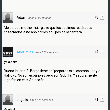
+3
Adam
·
hace 578 semanas
Me parece mucho más grave que los pésimos resultados
cosechados este año por los equipos de la cantera.
+4
Abel Rojas
·
hace 578 semanas
@ Adam
Bueno, bueno. El Barça tiene ahí preparados al coreano Lee y a
Halilovic. No son españoles pero son Sub-19. Y seguramente
jugarían en esta Selección.
+1
urigallo
·
hace 578 semanas
@ Abel