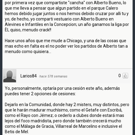
por primera vez que compartiste "cancha" con Alberto Bueno, lo
que me lleva a pensar que algun partido en el parque Calero
hemos debido jugar juntos o nos hemos debido cruzar por alli tu y
yo; de hecho, yo comparti vestuario con Alberto Bueno en
Alevines e Infantiles en la Concepcion; un año ganamos la liga por
ÈL quiso, menudo crack!!
Hace unos años que me mude a Chicago, y una de las cosas que
mas echo en falta es el no poder ver los partidos de Alberto tan a
menudo como quisiera...
0
Larios84
·
hace 578 semanas
Yo, personalmente, optaría por una cesión este año, además
puedes tener 2 opciones de cesiones:
Dejarlo en la Comunidad, donde hay 2 misters, muy distintos, pero
que le harán madurar muchísimo, como el Getafe con Escribá,
como el Rayo con Jémez; o cederlo a clubes donde estará mas
lejos del foco madridista, pero donde también crecerá mucho
como el Málaga de Gracia, Villarreal de Marcelino e inclusive el
Betis de Mel.