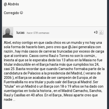
@ Abdrés
Corregido
+3
lucas
·
hace 578 semanas
Abel, estoy contigo en que cada chico es un mundo y no hay una
sola forma de hacerlo bien, pero creo que @Javi generaliza con
razón , hay más casos de carreras truncadas por exceso de carga
que al contrario .Casos como Raul o Torres no son lo común ,
Iniesta al que se le esperaba dede los 13 años en la Masia no fue
titular indiscutible en el Barça hasta más que cumplidos los 24,
casi 25 .Basta recordar que cuando Camacho formaba parte de la
candidatura de Palacios a la presidencia del Madrid, ( verano de
2006 ), el Barça se acababa de ser campeón de Europa ,el de
Fuentealbilla no era titular y pudo salir del Barça al Madrid .Ser
"titular" en un Madrid o un Barça con 18 o 19 años se ha dado con
cuentagotas en toda la historia , en el Madrid Camacho, Sanchis,
Raul y Casillas en 40 años .En el Barça , Messi aparte creo que
nadie ...