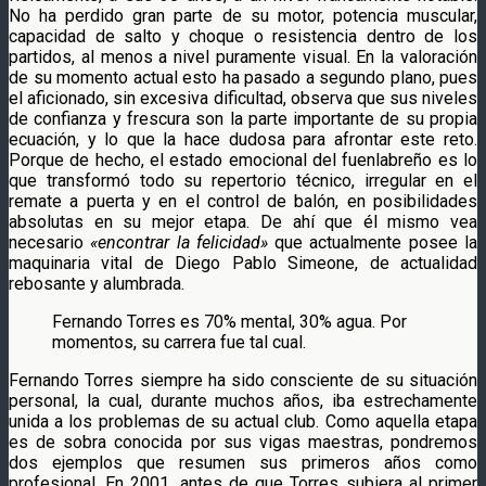
No ha perdido gran parte de su motor, potencia muscular,
capacidad de salto y choque o resistencia dentro de los
partidos, al menos a nivel puramente visual. En la valoración
de su momento actual esto ha pasado a segundo plano, pues
el aficionado, sin excesiva dificultad, observa que sus niveles
de confianza y frescura son la parte importante de su propia
ecuación, y lo que la hace dudosa para afrontar este reto.
Porque de hecho, el estado emocional del fuenlabreño es lo
que transformó todo su repertorio técnico, irregular en el
remate a puerta y en el control de balón, en posibilidades
absolutas en su mejor etapa. De ahí que él mismo vea
necesario
«encontrar la felicidad»
que actualmente posee la
maquinaria vital de Diego Pablo Simeone, de actualidad
rebosante y alumbrada.
Fernando Torres es 70% mental, 30% agua. Por
momentos, su carrera fue tal cual.
Fernando Torres siempre ha sido consciente de su situación
personal, la cual, durante muchos años, iba estrechamente
unida a los problemas de su actual club. Como aquella etapa
es de sobra conocida por sus vigas maestras, pondremos
dos ejemplos que resumen sus primeros años como
profesional. En 2001, antes de que Torres subiera al primer