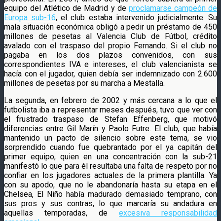
equipo del Atlético de Madrid y de
proclamarse campeón de
Europa sub-16
, el club estaba intervenido judicialmente. Su
mala situación económica obligó a pedir un préstamo de 450
millones de pesetas al Valencia Club de Fútbol, crédito
avalado con el traspaso del propio Fernando. Si el club no
pagaba en los dos plazos convenidos, con sus
correspondientes IVA e intereses, el club valencianista se
hacía con el jugador, quien debía ser indemnizado con 2.600
millones de pesetas por su marcha a Mestalla.
La segunda, en febrero de 2002 y más cercana a lo que el
futbolista iba a representar meses después, tuvo que ver con
el frustrado traspaso de Stefan Effenberg, que motivó
diferencias entre Gil Marín y Paolo Futre. El club, que había
mantenido un pacto de silencio sobre este tema, se vio
sorprendido cuando fue quebrantado por el ya capitán del
primer equipo, quien en una concentración con la sub-21
manifestó lo que para él resultaba una falta de respeto por no
confiar en los jugadores actuales de la primera plantilla. Ya
con su apodo, que no le abandonaría hasta su etapa en el
Chelsea, El Niño había madurado demasiado temprano, con
sus pros y sus contras, lo que marcaría su andadura en
aquellas temporadas, de
excesiva responsabilidad