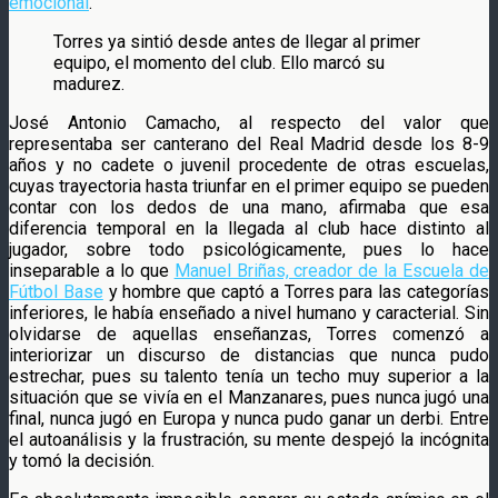
emocional
.
Torres ya sintió desde antes de llegar al primer
equipo, el momento del club. Ello marcó su
madurez.
José Antonio Camacho, al respecto del valor que
representaba ser canterano del Real Madrid desde los 8-9
años y no cadete o juvenil procedente de otras escuelas,
cuyas trayectoria hasta triunfar en el primer equipo se pueden
contar con los dedos de una mano, afirmaba que esa
diferencia temporal en la llegada al club hace distinto al
jugador, sobre todo psicológicamente, pues lo hace
inseparable a lo que
Manuel Briñas, creador de la Escuela de
Fútbol Base
y hombre que captó a Torres para las categorías
inferiores, le había enseñado a nivel humano y caracterial. Sin
olvidarse de aquellas enseñanzas, Torres comenzó a
interiorizar un discurso de distancias que nunca pudo
estrechar, pues su talento tenía un techo muy superior a la
situación que se vivía en el Manzanares, pues nunca jugó una
final, nunca jugó en Europa y nunca pudo ganar un derbi. Entre
el autoanálisis y la frustración, su mente despejó la incógnita
y tomó la decisión.