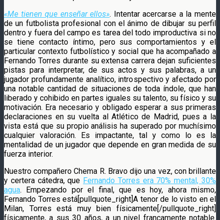
«Me tienen que enseñar ellos»
. Intentar acercarse a la mente
de un futbolista profesional con el ánimo de dibujar su perfil
dentro y fuera del campo es tarea del todo improductiva si no
se tiene contacto íntimo, pero sus comportamientos y el
particular contexto futbolístico y social que ha acompañado a
Fernando Torres durante su extensa carrera dejan suficientes
pistas para interpretar, de sus actos y sus palabras, a un
jugador profundamente analítico, introspectivo y afectado por
una notable cantidad de situaciones de toda índole, que han
liberado y cohibido en partes iguales su talento, su físico y su
motivación. Era necesario y obligado esperar a sus primeras
declaraciones en su vuelta al Atlético de Madrid, pues a la
vista está que su propio análisis ha superado por muchísimo
cualquier valoración. Es impactante, tal y como lo es la
mentalidad de un jugador que depende en gran medida de su
fuerza interior.
Nuestro compañero Chema R. Bravo dijo una vez, con brillante
y certera cátedra, que
Fernando Torres era 70% mental, 30%
agua
. Empezando por el final, que es hoy, ahora mismo,
Fernando Torres está[pullquote_right]A tenor de lo visto en el
Milan, Torres está muy bien físicamente[/pullquote_right]
físicamente, a sus 30 años, a un nivel francamente notable.