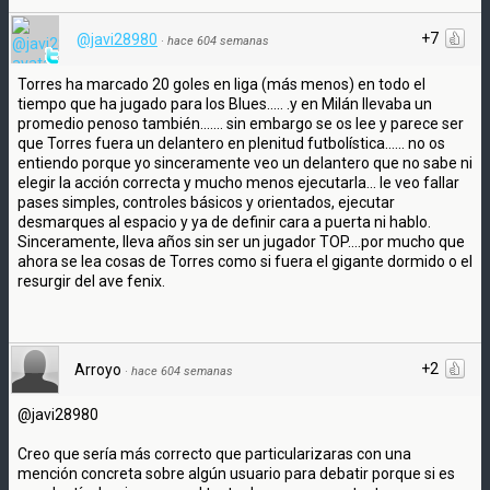
+7
@javi28980
·
hace 604 semanas
Torres ha marcado 20 goles en liga (más menos) en todo el
tiempo que ha jugado para los Blues..... .y en Milán llevaba un
promedio penoso también....... sin embargo se os lee y parece ser
que Torres fuera un delantero en plenitud futbolística...... no os
entiendo porque yo sinceramente veo un delantero que no sabe ni
elegir la acción correcta y mucho menos ejecutarla... le veo fallar
pases simples, controles básicos y orientados, ejecutar
desmarques al espacio y ya de definir cara a puerta ni hablo.
Sinceramente, lleva años sin ser un jugador TOP....por mucho que
ahora se lea cosas de Torres como si fuera el gigante dormido o el
resurgir del ave fenix.
+2
Arroyo
·
hace 604 semanas
@javi28980
Creo que sería más correcto que particularizaras con una
mención concreta sobre algún usuario para debatir porque si es