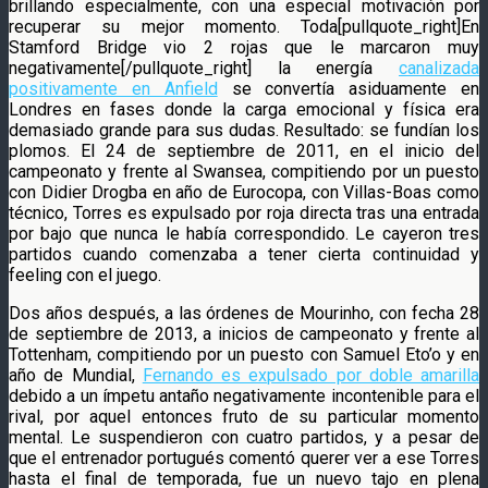
brillando especialmente, con una especial motivación por
recuperar su mejor momento. Toda[pullquote_right]En
Stamford Bridge vio 2 rojas que le marcaron muy
negativamente[/pullquote_right] la energía
canalizada
positivamente en Anfield
se convertía asiduamente en
Londres en fases donde la carga emocional y física era
demasiado grande para sus dudas. Resultado: se fundían los
plomos. El 24 de septiembre de 2011, en el inicio del
campeonato y frente al Swansea, compitiendo por un puesto
con Didier Drogba en año de Eurocopa, con Villas-Boas como
técnico, Torres es expulsado por roja directa tras una entrada
por bajo que nunca le había correspondido. Le cayeron tres
partidos cuando comenzaba a tener cierta continuidad y
feeling con el juego.
Dos años después, a las órdenes de Mourinho, con fecha 28
de septiembre de 2013, a inicios de campeonato y frente al
Tottenham, compitiendo por un puesto con Samuel Eto’o y en
año de Mundial,
Fernando es expulsado por doble amarilla
debido a un ímpetu antaño negativamente incontenible para el
rival, por aquel entonces fruto de su particular momento
mental. Le suspendieron con cuatro partidos, y a pesar de
que el entrenador portugués comentó querer ver a ese Torres
hasta el final de temporada, fue un nuevo tajo en plena