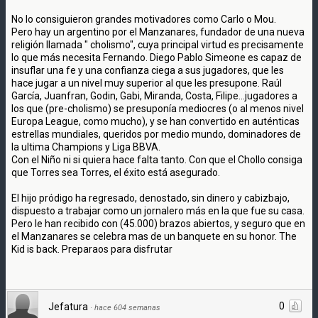
No lo consiguieron grandes motivadores como Carlo o Mou.
Pero hay un argentino por el Manzanares, fundador de una nueva
religión llamada " cholismo", cuya principal virtud es precisamente
lo que más necesita Fernando. Diego Pablo Simeone es capaz de
insuflar una fe y una confianza ciega a sus jugadores, que les
hace jugar a un nivel muy superior al que les presupone. Raúl
García, Juanfran, Godin, Gabi, Miranda, Costa, Filipe...jugadores a
los que (pre-cholismo) se presuponía mediocres (o al menos nivel
Europa League, como mucho), y se han convertido en auténticas
estrellas mundiales, queridos por medio mundo, dominadores de
la ultima Champions y Liga BBVA.
Con el Niño ni si quiera hace falta tanto. Con que el Chollo consiga
que Torres sea Torres, el éxito está asegurado.
El hijo pródigo ha regresado, denostado, sin dinero y cabizbajo,
dispuesto a trabajar como un jornalero más en la que fue su casa.
Pero le han recibido con (45.000) brazos abiertos, y seguro que en
el Manzanares se celebra mas de un banquete en su honor. The
Kid is back. Preparaos para disfrutar
0
Jefatura
·
hace 604 semanas