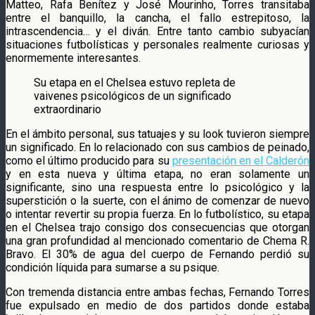
Matteo, Rafa Benítez y José Mourinho, Torres transitaba
entre el banquillo, la cancha, el fallo estrepitoso, la
intrascendencia… y el diván. Entre tanto cambio subyacían
situaciones futbolísticas y personales realmente curiosas y
enormemente interesantes.
Su etapa en el Chelsea estuvo repleta de
vaivenes psicológicos de un significado
extraordinario
En el ámbito personal, sus tatuajes y su look tuvieron siempre
un significado. En lo relacionado con sus cambios de peinado,
como el último producido para su
presentación en el Calderón
y en esta nueva y última etapa, no eran solamente un
significante, sino una respuesta entre lo psicológico y la
superstición o la suerte, con el ánimo de comenzar de nuevo
o intentar revertir su propia fuerza. En lo futbolístico, su etapa
en el Chelsea trajo consigo dos consecuencias que otorgan
una gran profundidad al mencionado comentario de Chema R.
Bravo. El 30% de agua del cuerpo de Fernando perdió su
condición líquida para sumarse a su psique.
Con tremenda distancia entre ambas fechas, Fernando Torres
fue expulsado en medio de dos partidos donde estaba