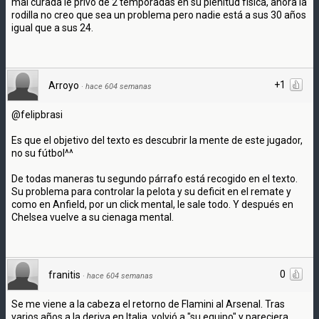
mal curada le privó de 2 temporadas en su plenitud física, ahora la
rodilla no creo que sea un problema pero nadie está a sus 30 años
igual que a sus 24.
+1
Arroyo
·
hace 604 semanas
@felipbrasi
Es que el objetivo del texto es descubrir la mente de este jugador,
no su fútbol^^
De todas maneras tu segundo párrafo está recogido en el texto.
Su problema para controlar la pelota y su deficit en el remate y
como en Anfield, por un click mental, le sale todo. Y después en
Chelsea vuelve a su cienaga mental.
0
franitis
·
hace 604 semanas
Se me viene a la cabeza el retorno de Flamini al Arsenal. Tras
varios años a la deriva en Italia, volvió a "su equipo" y pareciera