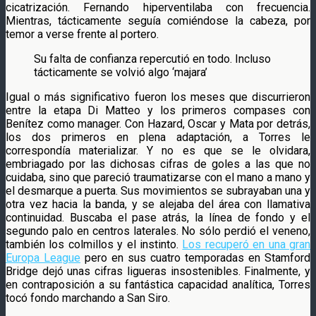
cicatrización. Fernando hiperventilaba con frecuencia.
Mientras, tácticamente seguía comiéndose la cabeza, por
temor a verse frente al portero.
Su falta de confianza repercutió en todo. Incluso
tácticamente se volvió algo ‘majara’
Igual o más significativo fueron los meses que discurrieron
entre la etapa Di Matteo y los primeros compases con
Benítez como manager. Con Hazard, Oscar y Mata por detrás,
los dos primeros en plena adaptación, a Torres le
correspondía materializar. Y no es que se le olvidara,
embriagado por las dichosas cifras de goles a las que no
cuidaba, sino que pareció traumatizarse con el mano a mano y
el desmarque a puerta. Sus movimientos se subrayaban una y
otra vez hacia la banda, y se alejaba del área con llamativa
continuidad. Buscaba el pase atrás, la línea de fondo y el
segundo palo en centros laterales. No sólo perdió el veneno,
también los colmillos y el instinto.
Los recuperó en una gran
Europa League
pero en sus cuatro temporadas en Stamford
Bridge dejó unas cifras ligueras insostenibles. Finalmente, y
en contraposición a su fantástica capacidad analítica, Torres
tocó fondo marchando a San Siro.