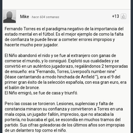
+13
Mike
·
hace 604 semanas
Fernando Torres es el paradigma negativo de la importancia del
estado mental en el fútbol. Es el mejor ejemplo de como la falta
de confianza te puede llevar a cometer errores impropios y
hacerte mucho peor jugador.
El Niño abandonó el nido y se fue al extranjero con ganas de
comerse el mundo, y lo consiguió. Explotó sus cualidades y se
convirtió en un auténtico jugadorazo, regalándonos 2 temporadas
de ensueño: era "Fernando, Torres, Liverpool's number nine"
(léase cantantando a modo hinchada de Anfield "), era el 9 del
primer gran éxito de la selección española, con esa gran euro, era
el balón de bronce.
El Niño emigró, se fue de casa y triunfó.
Pero las cosas se torcieron. Lesiones, suplencias y falta de
constancia minaron su confianza y convirtieron a Torres en una
mala copia, un jugador fallón, impreciso, que no atacaba la
portería, no buscaba el gol, se escondía en muchos tramos del
partido. Sus cifras goleadoras de los últimos años son impropias
de un delantero top como el niño.