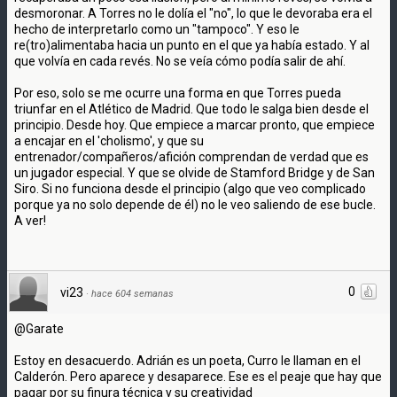
desmoronar. A Torres no le dolía el "no", lo que le devoraba era el
hecho de interpretarlo como un "tampoco". Y eso le
re(tro)alimentaba hacia un punto en el que ya había estado. Y al
que volvía en cada revés. No se veía cómo podía salir de ahí.
Por eso, solo se me ocurre una forma en que Torres pueda
triunfar en el Atlético de Madrid. Que todo le salga bien desde el
principio. Desde hoy. Que empiece a marcar pronto, que empiece
a encajar en el 'cholismo', y que su
entrenador/compañeros/afición comprendan de verdad que es
un jugador especial. Y que se olvide de Stamford Bridge y de San
Siro. Si no funciona desde el principio (algo que veo complicado
porque ya no solo depende de él) no le veo saliendo de ese bucle.
A ver!
0
vi23
·
hace 604 semanas
@Garate
Estoy en desacuerdo. Adrián es un poeta, Curro le llaman en el
Calderón. Pero aparece y desaparece. Ese es el peaje que hay que
pagar por su finura técnica y su creatividad