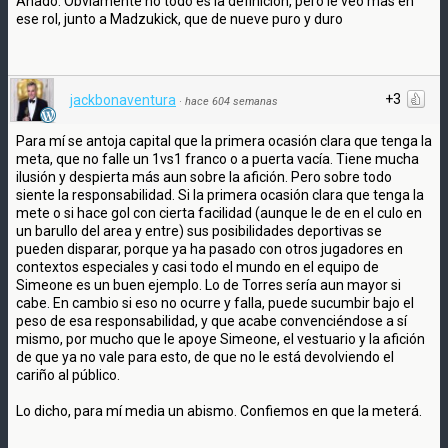
Añado. Obviamente no todo es la definicion, pero le veo mas en
ese rol, junto a Madzukick, que de nueve puro y duro
+3
jackbonaventura
·
hace 604 semanas
Para mí se antoja capital que la primera ocasión clara que tenga la
meta, que no falle un 1vs1 franco o a puerta vacía. Tiene mucha
ilusión y despierta más aun sobre la afición. Pero sobre todo
siente la responsabilidad. Si la primera ocasión clara que tenga la
mete o si hace gol con cierta facilidad (aunque le de en el culo en
un barullo del area y entre) sus posibilidades deportivas se
pueden disparar, porque ya ha pasado con otros jugadores en
contextos especiales y casi todo el mundo en el equipo de
Simeone es un buen ejemplo. Lo de Torres sería aun mayor si
cabe. En cambio si eso no ocurre y falla, puede sucumbir bajo el
peso de esa responsabilidad, y que acabe convenciéndose a sí
mismo, por mucho que le apoye Simeone, el vestuario y la afición
de que ya no vale para esto, de que no le está devolviendo el
cariño al público.
Lo dicho, para mí media un abismo. Confiemos en que la meterá.