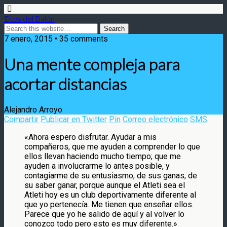
Ecos del Balón
7 enero, 2015 • 35 comments
Una mente compleja para
acortar distancias
Alejandro Arroyo
Compartir
Publicar en Twitter
Pin
Correo electrónico
SMS
«Ahora espero disfrutar. Ayudar a mis
compañeros, que me ayuden a comprender lo que
ellos llevan haciendo mucho tiempo; que me
ayuden a involucrarme lo antes posible, y
contagiarme de
su entusiasmo, de sus ganas, de
su saber ganar, porque aunque el Atleti sea el
Atleti hoy es un club deportivamente diferente al
que yo pertenecía. Me tienen que enseñar ellos.
Parece que yo he salido de aquí y al volver lo
conozco todo pero esto es muy diferente.»