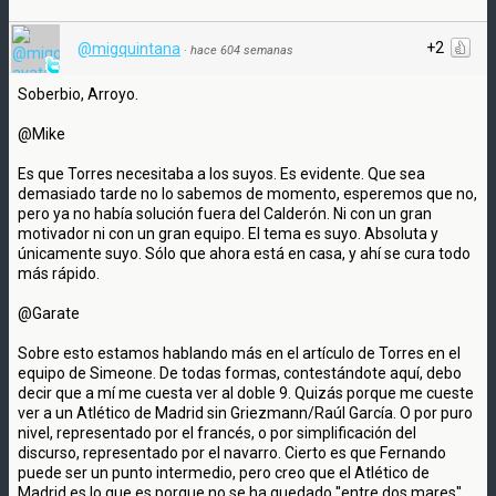
+2
@migquintana
·
hace 604 semanas
Soberbio, Arroyo.
@Mike
Es que Torres necesitaba a los suyos. Es evidente. Que sea
demasiado tarde no lo sabemos de momento, esperemos que no,
pero ya no había solución fuera del Calderón. Ni con un gran
motivador ni con un gran equipo. El tema es suyo. Absoluta y
únicamente suyo. Sólo que ahora está en casa, y ahí se cura todo
más rápido.
@Garate
Sobre esto estamos hablando más en el artículo de Torres en el
equipo de Simeone. De todas formas, contestándote aquí, debo
decir que a mí me cuesta ver al doble 9. Quizás porque me cueste
ver a un Atlético de Madrid sin Griezmann/Raúl García. O por puro
nivel, representado por el francés, o por simplificación del
discurso, representado por el navarro. Cierto es que Fernando
puede ser un punto intermedio, pero creo que el Atlético de
Madrid es lo que es porque no se ha quedado ''entre dos mares'',