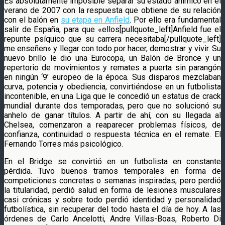
Es absolutamente imposible separar su estado anímico en el
verano de 2007 con la respuesta que obtiene de su relación
con el balón en
su etapa en Anfield
. Por ello era fundamental
salir de España, para que «ellos[pullquote_left]Anfield fue el
repunte psíquico que su carrera necesitaba[/pullquote_left]
me enseñen» y llegar con todo por hacer, demostrar y vivir. Su
nuevo brillo le dio una Eurocopa, un Balón de Bronce y un
repertorio de movimientos y remates a puerta sin parangón
en ningún ‘9’ europeo de la época. Sus disparos mezclaban
curva, potencia y obediencia, convirtiéndose en un futbolista
incontenible, en una Liga que le concedió un estatus de crack
mundial durante dos temporadas, pero que no solucionó su
anhelo de ganar títulos. A partir de ahí, con su llegada al
Chelsea, comenzaron a reaparecer problemas físicos, de
confianza, continuidad o respuesta técnica en el remate. El
Fernando Torres más psicológico.
En el Bridge se convirtió en un futbolista en constante
pérdida. Tuvo buenos tramos temporales en forma de
competiciones concretas o semanas inspiradas, pero perdió
la titularidad, perdió salud en forma de lesiones musculares
casi crónicas y sobre todo perdió identidad y personalidad
futbolística, sin recuperar del todo hasta el día de hoy. A las
órdenes de Carlo Ancelotti, Andre Villas-Boas, Roberto Di