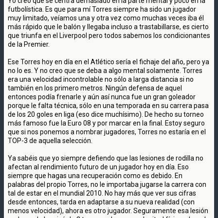
Yo creo que se centra demasiado en la parte mental y poco en la
futbolística. Es que para mí Torres siempre ha sido un jugador
muy limitado, veíamos una y otra vez como muchas veces iba él
más rápido que le balón y llegaba incluso a trastabillarse, es cierto
que triunfa en el Liverpool pero todos sabemos los condicionantes
de la Premier.
Ese Torres hoy en día en el Atlético sería el fichaje del año, pero ya
no lo es. Y no creo que se deba a algo mental solamente. Torres
era una velocidad incontrolable no sólo a larga distancia si no
también en los primero metros. Ningún defensa de aquel
entonces podía frenarle y aún así nunca fue un gran goleador
porque le falta técnica, sólo en una temporada en su carrera pasa
de los 20 goles en liga (eso dice muchísimo). De hecho su torneo
más famoso fue la Euro 08 y por marcar en la final. Estoy seguro
que si nos ponemos a nombrar jugadores, Torres no estaría en el
TOP-3 de aquella selección.
Ya sabéis que yo siempre defiendo que las lesiones de rodilla no
afectan al rendimiento futuro de un jugador hoy en día. Eso
siempre que hagas una recuperación como es debido. En
palabras del propio Torres, no le importaba jugarse la carrera con
tal de estar en el mundial 2010. No hay más que ver sus cifras
desde entonces, tarda en adaptarse a su nueva realidad (con
menos velocidad), ahora es otro jugador. Seguramente esa lesión