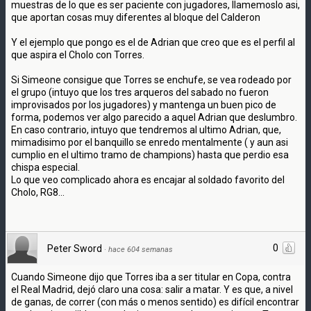
muestras de lo que es ser paciente con jugadores, llamemoslo asi,
que aportan cosas muy diferentes al bloque del Calderon
Y el ejemplo que pongo es el de Adrian que creo que es el perfil al
que aspira el Cholo con Torres.
Si Simeone consigue que Torres se enchufe, se vea rodeado por
el grupo (intuyo que los tres arqueros del sabado no fueron
improvisados por los jugadores) y mantenga un buen pico de
forma, podemos ver algo parecido a aquel Adrian que deslumbro.
En caso contrario, intuyo que tendremos al ultimo Adrian, que,
mimadisimo por el banquillo se enredo mentalmente ( y aun asi
cumplio en el ultimo tramo de champions) hasta que perdio esa
chispa especial.
Lo que veo complicado ahora es encajar al soldado favorito del
Cholo, RG8...
0
Peter Sword
·
hace 604 semanas
Cuando Simeone dijo que Torres iba a ser titular en Copa, contra
el Real Madrid, dejó claro una cosa: salir a matar. Y es que, a nivel
de ganas, de correr (con más o menos sentido) es difícil encontrar