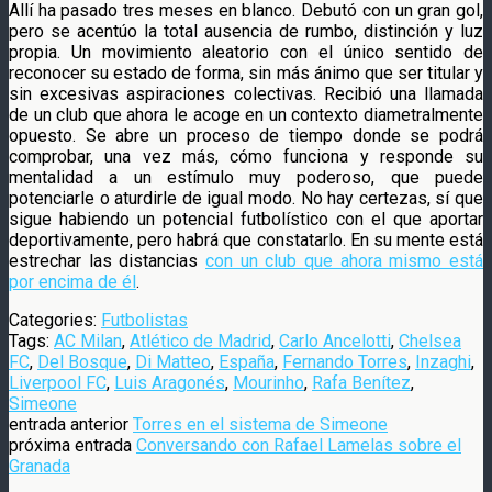
Allí ha pasado tres meses en blanco. Debutó con un gran gol,
pero se acentúo la total ausencia de rumbo, distinción y luz
propia. Un movimiento aleatorio con el único sentido de
reconocer su estado de forma, sin más ánimo que ser titular y
sin excesivas aspiraciones colectivas. Recibió una llamada
de un club que ahora le acoge en un contexto diametralmente
opuesto. Se abre un proceso de tiempo donde se podrá
comprobar, una vez más, cómo funciona y responde su
mentalidad a un estímulo muy poderoso, que puede
potenciarle o aturdirle de igual modo. No hay certezas, sí que
sigue habiendo un potencial futbolístico con el que aportar
deportivamente, pero habrá que constatarlo. En su mente está
estrechar las distancias
con un club que ahora mismo está
por encima de él
.
Categories:
Futbolistas
Tags:
AC Milan
,
Atlético de Madrid
,
Carlo Ancelotti
,
Chelsea
FC
,
Del Bosque
,
Di Matteo
,
España
,
Fernando Torres
,
Inzaghi
,
Liverpool FC
,
Luis Aragonés
,
Mourinho
,
Rafa Benítez
,
Simeone
entrada anterior
Torres en el sistema de Simeone
próxima entrada
Conversando con Rafael Lamelas sobre el
Granada