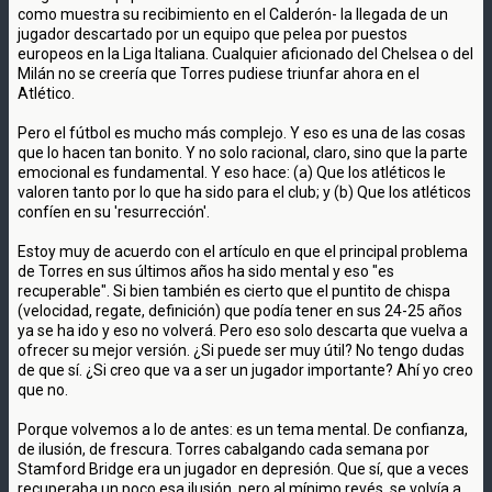
como muestra su recibimiento en el Calderón- la llegada de un
jugador descartado por un equipo que pelea por puestos
europeos en la Liga Italiana. Cualquier aficionado del Chelsea o del
Milán no se creería que Torres pudiese triunfar ahora en el
Atlético.
Pero el fútbol es mucho más complejo. Y eso es una de las cosas
que lo hacen tan bonito. Y no solo racional, claro, sino que la parte
emocional es fundamental. Y eso hace: (a) Que los atléticos le
valoren tanto por lo que ha sido para el club; y (b) Que los atléticos
confíen en su 'resurrección'.
Estoy muy de acuerdo con el artículo en que el principal problema
de Torres en sus últimos años ha sido mental y eso "es
recuperable". Si bien también es cierto que el puntito de chispa
(velocidad, regate, definición) que podía tener en sus 24-25 años
ya se ha ido y eso no volverá. Pero eso solo descarta que vuelva a
ofrecer su mejor versión. ¿Si puede ser muy útil? No tengo dudas
de que sí. ¿Si creo que va a ser un jugador importante? Ahí yo creo
que no.
Porque volvemos a lo de antes: es un tema mental. De confianza,
de ilusión, de frescura. Torres cabalgando cada semana por
Stamford Bridge era un jugador en depresión. Que sí, que a veces
recuperaba un poco esa ilusión, pero al mínimo revés, se volvía a