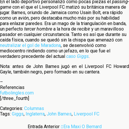
En el lado deportivo personalizó como pocas piezas el
passing-
game
con el que el Liverpool FC matizó su británica manera de
jugar. Barnes, oriundo de Jamaica como Usain Bolt, era rápido
como un avión, pero destacaba mucho más por su habilidad
para enlazar paredes. Era un mago de la triangulación en banda,
un perfecto
tercer hombre
a la hora de recibir y un maravilloso
pasador en cualquier circunstancia. Tanto es así que durante su
caída física, cuando se quedó sin la chispa que amenazó con
neutralizar el gol de Maradona
, se desenvolvió como
mediocentro rindiendo como un jefazo, en lo que fue el
verdadero precedente del actual
caso Giggs
.
Nota: antes de John Barnes jugó en el Liverpool FC Howard
Gayle, también negro, pero formado en su cantera.
–
Referencias
futbolingles.com
[/three_fourth]
Categories:
Columnas
Tags:
Giggs
,
Inglaterra
,
John Barnes
,
Liverpool FC
Entrada Anterior
Era Maxi O Bernard