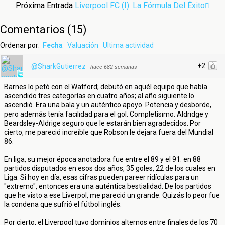
Próxima Entrada
Liverpool FC (I): La Fórmula Del Éxito
Comentarios
(
15
)
Ordenar por:
Fecha
Valuación
Ultima actividad
+2
@SharkGutierrez
·
hace 682 semanas
Barnes lo petó con el Watford; debutó en aquél equipo que había
ascendido tres categorías en cuatro años; al año siguiente lo
ascendió. Era una bala y un auténtico apoyo. Potencia y desborde,
pero además tenía facilidad para el gol. Completísimo. Aldridge y
Beardsley-Aldrige seguro que le estarán bien agradecidos. Por
cierto, me pareció increíble que Robson le dejara fuera del Mundial
86.
En liga, su mejor época anotadora fue entre el 89 y el 91: en 88
partidos disputados en esos dos años, 35 goles, 22 de los cuales en
Liga. Si hoy en día, esas cifras pueden pareer ridículas para un
"extremo", entonces era una auténtica bestialidad. De los partidos
que he visto a ese Liverpol, me pareció un grande. Quizás lo peor fue
la condena que sufrió el fútbol inglés.
Por cierto, el Liverpool tuvo dominios alternos entre finales de los 70