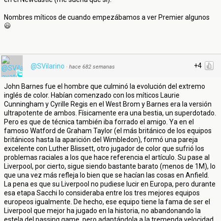
Nombres míticos de cuando empezábamos a ver Premier algunos
+4
@SVilarino
·
hace 682 semanas
John Barnes fue el hombre que culminó la evolución del extremo
inglés de color. Habían comenzado con los míticos Laurie
Cunningham y Cyrille Regis en el West Brom y Barnes era la versión
ultrapotente de ambos. Físicamente era una bestia, un superdotado.
Pero es que de técnica también iba forrado el amigo. Ya en el
famoso Watford de Graham Taylor (el más británico de los equipos
británicos hasta la aparición del Wimbledon), formó una pareja
excelente con Luther Blissett, otro jugador de color que sufrió los
problemas raciales a los que hace referencia el artículo. Su pase al
Liverpool, por cierto, sigue siendo bastante barato (menos de 1M), lo
que una vez más refleja lo bien que se hacían las cosas en Anfield.
La pena es que su Liverpool no pudiese lucir en Europa, pero durante
esa etapa Sacchi lo consideraba entre los tres mejores equipos
europeos igualmente. De hecho, ese equipo tiene la fama de ser el
Liverpool que mejor ha jugado en la historia, no abandonando la
estela del passing game, pero adaptándola a la tremenda velocidad