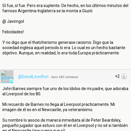
Sí fue, sí fue. Pero era suplente. De hecho, en los últimos minutos del
famoso Argentina-Inglaterra se la monta a Giusti.
@ Javimgol
Felicidades!
Y no digo que el thatcherismo generase racismo. Digo que la
sociedad inglesa aquel periodo lo era. Lo cual es un hecho bastante
objetivo. Aunque, en realidad, lo era toda Europa prácticamente.
+2
@DavidLeonRon
·
hace 682 semanas
John Barnes siempre fue uno de los ídolos de mi padre, que adoraba
al Liverpool de los 80.
Mi recuerdo de Barnes no llega al Liverpool practicamente. Mi
imagen de él es en el Newcastle, ya veteranísimo.
Su nombre lo asocio de manera inmediata al de Peter Beardsley,
pequeño jugador que estuvo con él en el Liverpool y no sé si también
en el Newcastle (me suena que sí).