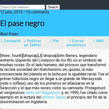
Ecos del Balón
12 julio, 2013 • 15 comments
El pase negro
Abel Rojas
Compartir
Publicar
Pin
Correo
SMS
en Twitter
electrónico
[three_fourth][dropcap]J[/dropcap]ohn Barnes, legendario
extremo izquierdo del Liverpool de los 80, es el símbolo de
muchas cosas. En el lado humano, del proceso que transformó
la racista
sociedad del
thatcherismo
en, quizás, la más
concienciada del planeta en la lucha por la igualdad racial. Fue el
primer futbolista negro en llegar a un grande de Merseyside
(
reds
o
toffees
), uno de los primeros en afianzarse en la
Selección y el que más veces vistió su camiseta. Protagonizó
el vergonzoso
derbi del
Niggerpool
y, en 1990, fue citado como
ejemplo en la lectura del
Infome Taylor
, el principio del fin de la
discriminación en Inglaterra.