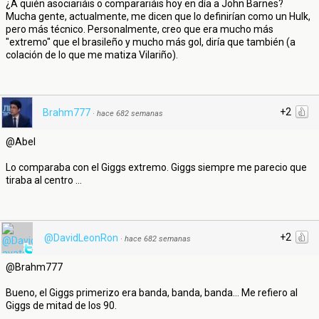
¿A quién asociariáis o comparariáis hoy en día a John Barnes?
Mucha gente, actualmente, me dicen que lo definirían como un Hulk,
pero más técnico. Personalmente, creo que era mucho más
"extremo" que el brasileño y mucho más gol, diría que también (a
colación de lo que me matiza Vilariño).
+2
Brahm777
·
hace 682 semanas
@Abel
Lo comparaba con el Giggs extremo. Giggs siempre me parecio que
tiraba al centro ...
+2
@DavidLeonRon
·
hace 682 semanas
@Brahm777
Bueno, el Giggs primerizo era banda, banda, banda... Me refiero al
Giggs de mitad de los 90.