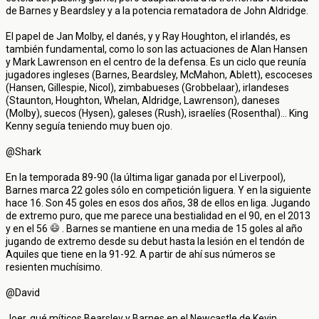
de Barnes y Beardsley y a la potencia rematadora de John Aldridge.
El papel de Jan Molby, el danés, y y Ray Houghton, el irlandés, es
también fundamental, como lo son las actuaciones de Alan Hansen
y Mark Lawrenson en el centro de la defensa. Es un ciclo que reunía
jugadores ingleses (Barnes, Beardsley, McMahon, Ablett), escoceses
(Hansen, Gillespie, Nicol), zimbabueses (Grobbelaar), irlandeses
(Staunton, Houghton, Whelan, Aldridge, Lawrenson), daneses
(Molby), suecos (Hysen), galeses (Rush), israelíes (Rosenthal)... King
Kenny seguía teniendo muy buen ojo.
@Shark
En la temporada 89-90 (la última ligar ganada por el Liverpool),
Barnes marca 22 goles sólo en competición liguera. Y en la siguiente
hace 16. Son 45 goles en esos dos años, 38 de ellos en liga. Jugando
de extremo puro, que me parece una bestialidad en el 90, en el 2013
y en el 56
. Barnes se mantiene en una media de 15 goles al año
jugando de extremo desde su debut hasta la lesión en el tendón de
Aquiles que tiene en la 91-92. A partir de ahí sus números se
resienten muchísimo.
@David
Joer, qué míticos Bearsley y Barnes en el Newcastle de Kevin